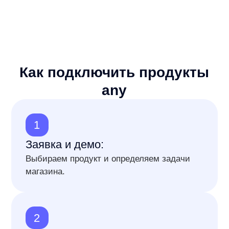
Запуск и аналитика:
Проверяем работу на сайте и открываем
доступ к показателям решения.
anyReviews
— AI-суммаризация отзывов в карточке
товара. Покажет преимущества товара
в виде виджета и поможет быстрее принять
решение о покупке.
Получить бесплатное демо
Узнать подробнее