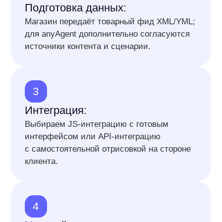
anyTeam
Давайте знакомиться!
До +25%
Интеграция
к выручке вашего
без участия вашей
интернет-магазина
IT команды