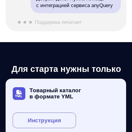
Я ознакомился с условиями
Политики обработки
персональных данных
и даю
согласие на обработки моих
персональных данных
Согласен на получение
рассылки с новостями AI от Any
Отправить заявку
Нужна консультация прямо сейчас? Позвоните нам
по телефону
+7 (499)-283−64−36
и мы ответим
на любые вопросы
Продукты
Материалы