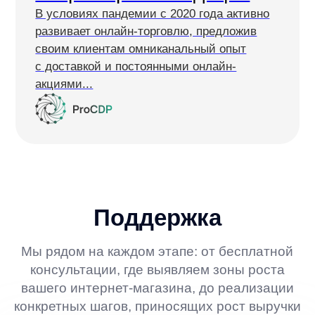
Поддержка
21 минуту назад
Добрый день! Какая у вас проблема?
Опишите ее и мы в ближайшее время
поможем ее решить.
15 минут назад
Ваш Профиль
Добрый день! Нужна помощь
с интеграцией сервиса anyQuery
Поддержка печатает
Для старта нужны только
Товарный каталог
в формате YML