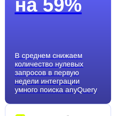
Моментальная
До +15% рост CTR
выдача похожих
из поиска в просмотр
товаров
карточки товара
Кейс Sunlight:
увеличили
выручку
рекомендаций
на 470% благодаря
персонализации
anyAgent