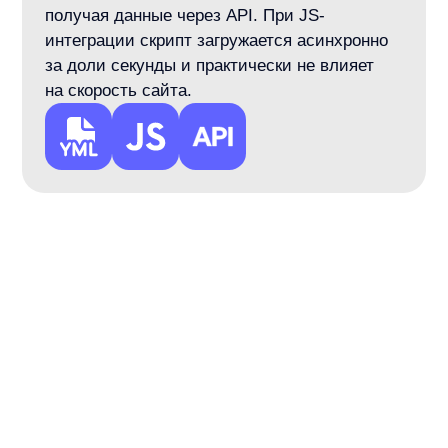
и другие системы...
Как подключить продукты
any
1
Заявка и демо:
Выбираем продукт и определяем задачи
магазина.
2