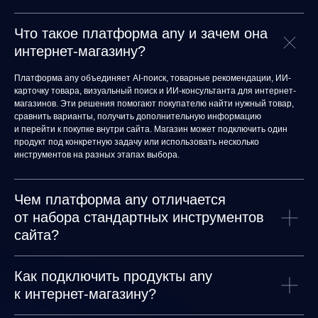
Что такое платформа any и зачем она
интернет-магазину?
Платформа any объединяет AI-поиск, товарные рекомендации, ИИ-
карточку товара, визуальный поиск и ИИ-консультанта для интернет-
магазинов. Эти решения помогают покупателю найти нужный товар,
сравнить варианты, получить дополнительную информацию
и перейти к покупке внутри сайта. Магазин может подключить один
продукт под конкретную задачу или использовать несколько
any
инструментов на разных этапах выбора.
Чем платформа any отличается
© ООО «Д Технолоджи», 2014-2026
от набора стандартных инструментов
Юридический адрес:
121 205, город Москва, тер Инновационного
Центра Сколково, Большой б-р, д. 42 стр. 1
сайта?
Фактический адрес:
улица Грузинский Вал, 7. Башня 2
ИНН 7 728 492 537
Основной код по ОКВЭД — 62.01 Разработка компьютерного
Как подключить продукты any
программного обеспечения
к интернет-магазину?