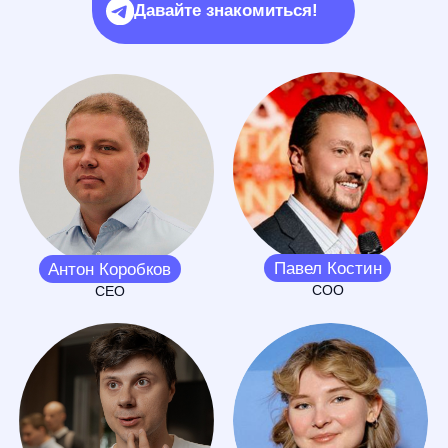
Все
Ремонт
Одежда и обувь
Электроника
Все категории
Ювелирные товары
15
anyImages
— Самые продвинутые AI-технологии
Факты
в России для удобного поиска товаров
на 59%
по фото. Кнопка — прямо в строке поиска
и в карточке товара.
Получить бесплатное демо
Узнать подробнее
В среднем снижаем
количество нулевых
запросов в первую
недели интеграции
умного поиска anyQuery