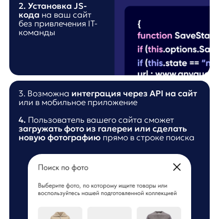
Что умеет
поиск
по картинке?
Кейс ecco
Анастасия Николенко
Product Manager of RecSys