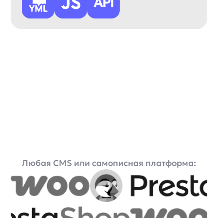
Что такое визуальный
поиск товаров?
Клиент
Расскажите о продукте
anyImages
Визуальный поиск товаров
— это
программная система, которая
находит позиции каталога
по изображению пользователя.
Система распознаёт объекты, текст
и визуальные признаки, затем
сопоставляет их с товарами
каталога.