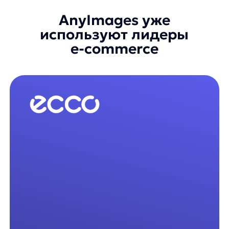
Как
поиск по картинке
помог NO ONE улучшить
клиентский опыт
Артем Круглов
Генеральный директор платформы any