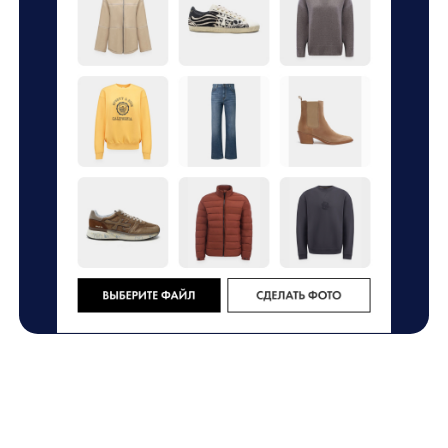
Как
поиск по фото
anyImages
улучшил шопинг
в Outmaxshop
Евгений Балабанов
Product Manager платформы any