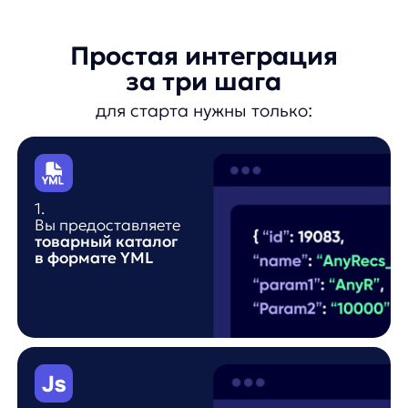
AnyImages уже
используют лидеры
e-commerce