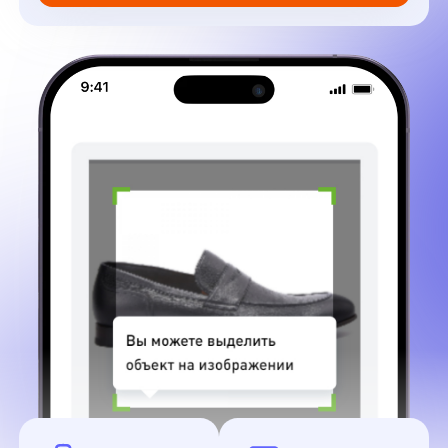
Высокая точность
Простой и интуитивно
совпадения
понятный способ
с карточками
нахождения нужных
в каталоге
позиций