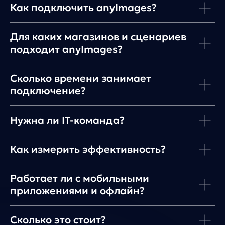
Как подключить anyImages?
Для каких магазинов и сценариев
подходит anyImages?
Сколько времени занимает
any
подключение?
© ООО «Д Технолоджи», 2014-2026
Нужна ли IT-команда?
Юридический адрес:
121 205, город Москва, тер Инновационного
Центра Сколково, Большой б-р, д. 42 стр. 1
Фактический адрес:
улица Грузинский Вал, 7. Башня 2
Как измерить эффективность?
ИНН 7 728 492 537
Основной код по ОКВЭД — 62.01 Разработка компьютерного
программного обеспечения
Работает ли с мобильными
приложениями и офлайн?
Сколько это стоит?