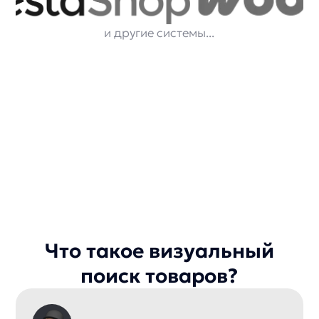
Как подключить
anyImages
1
Заявка и сценарии:
Выбираем места и способы
использования визуального поиска.
2
Товарный фид:
Магазин передаёт каталог в формате
YML.
3
Подключение:
Выбираем JS-интеграцию с готовым
интерфейсом или API-интеграцию
с отрисовкой на стороне клиента.