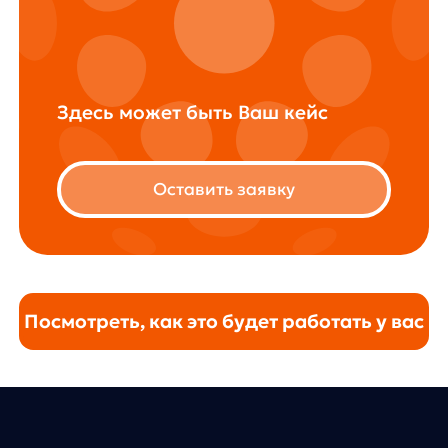
Повышайте конверсию
в заказ и выручку интернет-
магазина с помощью
anyImages
Подключите
AnyImages
и разблокируйте новые точки роста
вашего интернет-магазина
Оставить заявку
Продукты
Материалы
anyQuery
Блог
anyRecs
Документация