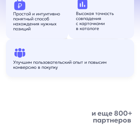
и еще 800+
партнеров
Улучшим пользовательский опыт и повысим
конверсию в покупку
Совместимость и варианты
интеграции
anyImages работает с любой CMS, e-
commerce-платформой и самописным
каталогом. Визуальный поиск можно
встроить в поисковую строку, карточку
товара или мобильное приложение. При
JS-интеграции готовый интерфейс
подключается асинхронным скриптом.
При API-интеграции клиент
самостоятельно реализует и отрисовывает
интерфейс, получая результаты
визуального поиска через API.