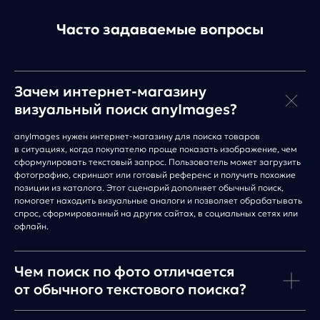
anyReviews
по интеграции
anyImages
Сведения
Часто задаваемые вопросы
об IT-деятельности
Контакты
any-hello@tbank.ru
support@diginetica.com
Зачем интернет-магазину
+7 (985) 674-48-98
Вакансии
визуальный поиск anyImages?
Документы
Реквизиты
anyImages нужен интернет-магазину для поиска товаров
Лицензионный договор-оферта
в ситуациях, когда покупателю проще показать изображение, чем
сформулировать текстовый запрос. Пользователь может загрузить
Политика обработки персональных данных
фотографию, скриншот или готовый референс и получить похожие
Согласие на обработку персональных данных
позиции из каталога. Этот сценарий дополняет обычный поиск,
Рекомендательные алгоритмы
помогает находить визуальные аналоги и позволяет обрабатывать
Деятельность в области ИТ
спрос, сформированный на других сайтах, в социальных сетях или
Согласие на получение рекламных и информационных расс
офлайн.
Руководство пользователя
Функциональные характеристики программного обеспечени
ПО распространяется в виде интернет-сервиса, специальные действия п
Чем поиск по фото отличается
от обычного текстового поиска?