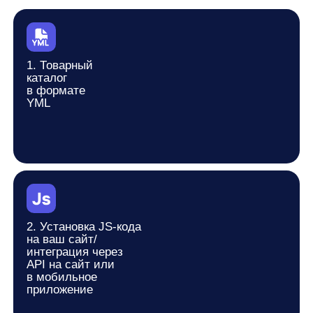
Лучшие практики рынка
Уникальные алгоритмы, созданные ML-командами Any
и Т-Банка
Расширенная
Гибкий
аналитика
мерчендайзинг
Бустинг,
Подробные отчеты
закрепление
с ключевыми
и исключение
метриками: CTR,
товаров
добавления в корзину,
выручка с блоков
Оставить заявку