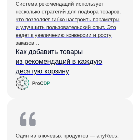
и гайд
по стратегиям товарных
рекомендаций для вашей сферы
Оставить заявку
Продукты
Материалы
anyQuery
Блог
anyRecs
Документация
anyReviews
по интеграции
anyImages
Сведения
об IT-деятельности
Контакты
any-hello@tbank.ru
support@diginetica.com
+7 (985) 674-48-98
Вакансии