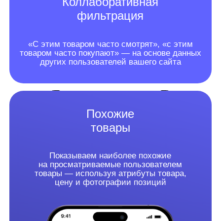
YML
2. Установка JS-кода
на ваш сайт/
интеграция через
API на сайт или
в мобильное
приложение
3. Готово!
Продвинутая
аналитика
по рекомендациям
доступна в личном
кабинете