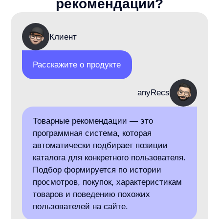
Выбираем JS-интеграцию с готовыми
блоками или API-интеграцию с отрисовкой
на стороне клиента.
4
Стратегии и дизайн:
Настраиваем алгоритмы, правила показа
и внешний вид блоков.
5
Запуск и аналитика:
Проверяем передачу событий
и отслеживаем CTR, добавления в корзину
и выручку.