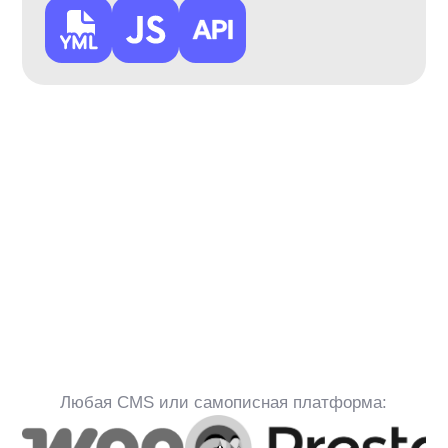
Что такое товарные
рекомендации?
Клиент
Расскажите о продукте
anyRecs
Товарные рекомендации
— это
программная система, которая
автоматически подбирает позиции
каталога для конкретного пользователя.
Подбор формируется по истории
просмотров, покупок, характеристикам
товаров и поведению похожих
пользователей на сайте.