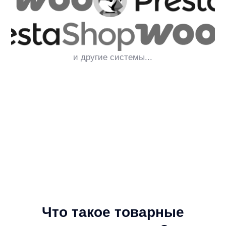
Как подключить anyRecs
1
Заявка и сценарии:
Выбираем страницы, цели и типы
рекомендательных блоков.
2
Товарный фид:
Магазин передаёт актуальный каталог
в формате YML.
3
Подключение: