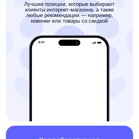
Простая интеграция
за три шага
для старта нужны только:
1. Товарный
каталог
в формате