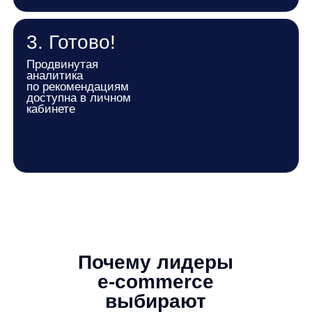
AnyRecs работает
для лидеров рынка
+ 470%
к выручке,
x10
CTR, ROI
350%