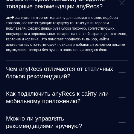
any
товарные рекомендации anyRecs?
anyRecs нужен интернет-магазину для автоматического подбора
© ООО «Д Технолоджи», 2014-2026
товаров, соответствующих текущему контексту и интересам
покупателя. Сервис формирует блоки похожих, сопутствующих,
Юридический адрес:
121 205, город Москва, тер Инновационного
популярных и персональных товаров на главной странице, в каталоге,
Центра Сколково, Большой б-р, д. 42 стр. 1
Фактический адрес:
улица Грузинский Вал, 7. Башня 2
карточке и корзине. Это помогает продолжить выбор, найти
альтернативу отсутствующей позиции и добавить к основной покупке
ИНН 7 728 492 537
подходящие товары без ручного наполнения каждого блока.
Основной код по ОКВЭД — 62.01 Разработка компьютерного
программного обеспечения
Чем anyRecs отличается от статичных
блоков рекомендаций?
Как подключить anyRecs к сайту или
мобильному приложению?
Можно ли управлять
рекомендациями вручную?