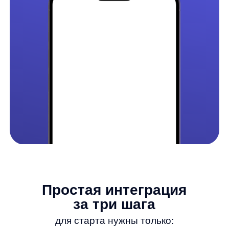
Почему лидеры
e-commerce
выбирают
AnyRecs?
Рост выручки до 30%
Быстрая
интеграция
До +30% к вашей
Подключение по API без
текущей выручке
участия вашего IT-
отдела