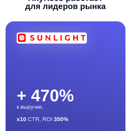
+ 20%
к выручке,
x12 добавлений в корзину
Артем Круглов
Генеральный директор платформы any
Узнать, как это будет работать у вас