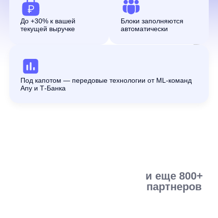
и еще 800+
Под капотом — передовые технологии от ML-команд
партнеров
Any и Т-Банка
Совместимость и варианты
интеграции
anyRecs работает с любыми CMS, e-
commerce-платформами и самописными
решениями. Рекомендательные блоки можно
разместить на главной странице, в каталоге,
карточке товара и корзине. При JS-
интеграции готовые блоки подключаются
асинхронным скриптом. При API-интеграции
клиент самостоятельно создаёт
и отрисовывает блоки, получая состав
рекомендаций через API. После запуска
магазин может управлять стратегиями
рекомендаций.