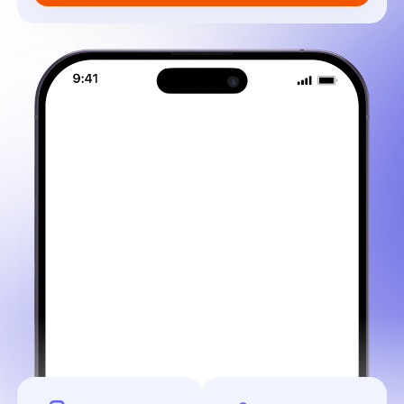
До +30% к вашей
Блоки заполняются
текущей выручке
автоматически