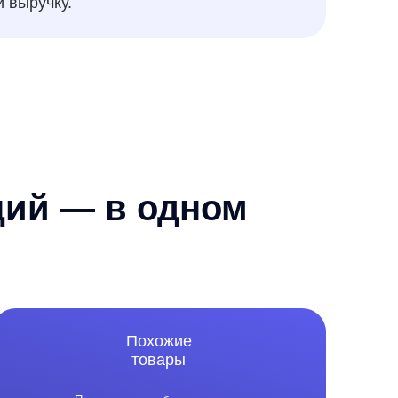
Похожие
товары
азываем наиболее похожие
риваемые пользователем товары —
льзуя атрибуты товара, цену
и фотографии позиций