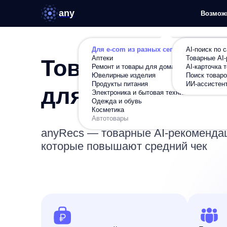
any
Возможности
Ре
Для e-com из разных сегментов
AI-поиск по сайту
Аптеки
Товарные AI-рекомен
Товарные рекоме
Ремонт и товары для дома
AI-карточка товара
Ювелирные изделия
Поиск товаров по фот
Продукты питания
ИИ-ассистент в карто
для интернет-маг
Электроника и бытовая техника
Одежда и обувь
Косметика
Автотовары
anyRecs
— товарные AI-рекомендации,
которые повышают средний чек
Блоки заполн
До +30% к вашей
автоматическ
текущей выручке