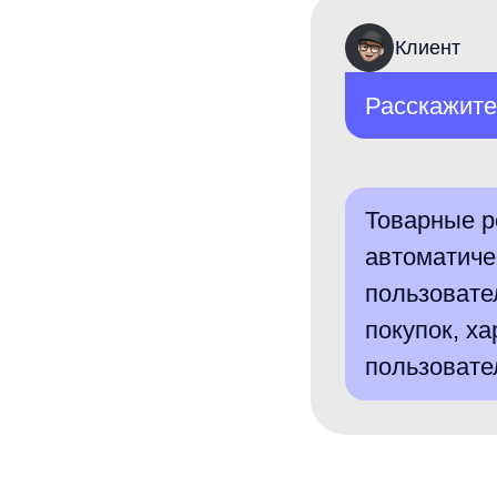
автоматически п
пользователя. П
покупок, характ
пользователей н
Как
1
Заявка и сценарии:
Выбираем страницы, цели и типы