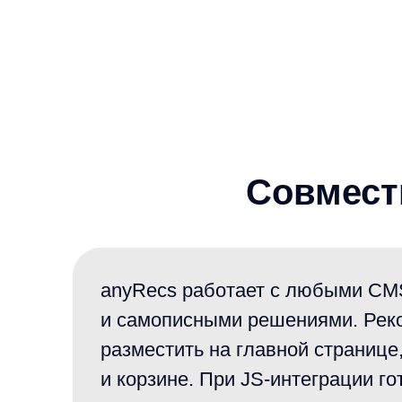
Совместимо
anyRecs работает с любыми CMS, e
и самописными решениями. Рекомен
разместить на главной странице, в ка
и корзине. При JS-интеграции готов
асинхронным скриптом. При API-инте
создаёт и отрисовывает блоки, получ
API. После запуска магазин может уп
рекомендаций.