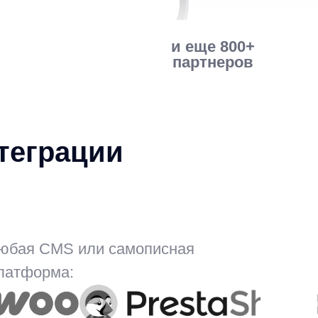
ции
или самописная
темы...