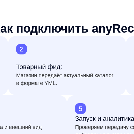
в формате YML.
с отрисовкой
5
Запуск и аналитика:
нешний вид
Проверяем передачу событий и от
добавления в корзину и выручку.
товарных рекомендаций —
решении