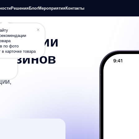
+7
шения
Блог
Мероприятия
Контакты
П
дации
ндации
о
чке товара
азинов
яются
и