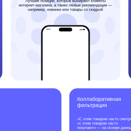
«С этим товаром часто смотрят»,
«с этим товаром часто
покупают» — на основе данных
других пользователей вашего
сайта
я интеграция за три шага
для старта нужны только: