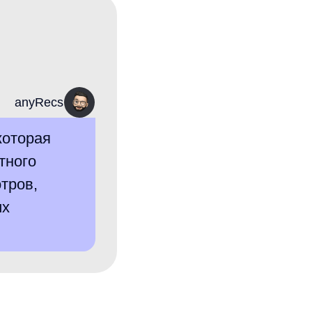
ние:
-интеграцию с готовыми
 API-интеграцию