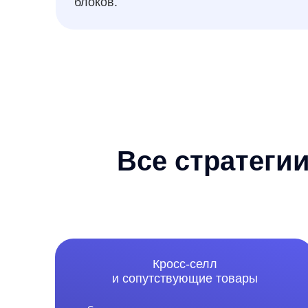
Кросс-селл
и сопутствующие товары
«С этим товаром покупают» для роста среднего
чека — создаем с помощью передовых LLM-
технологий и исторических данных по заказам
и просмотрам
Персональные
рекомендации