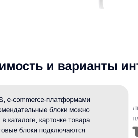
сть и варианты интегра
-commerce-платформами
Любая CMS 
дательные блоки можно
платформа:
талоге, карточке товара
ые блоки подключаются
грации клиент самостоятельно
ая состав рекомендаций через
равлять стратегиями
и другие сис