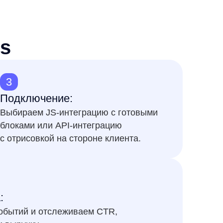
 на стороне клиента.
слеживаем CTR,
 в одном