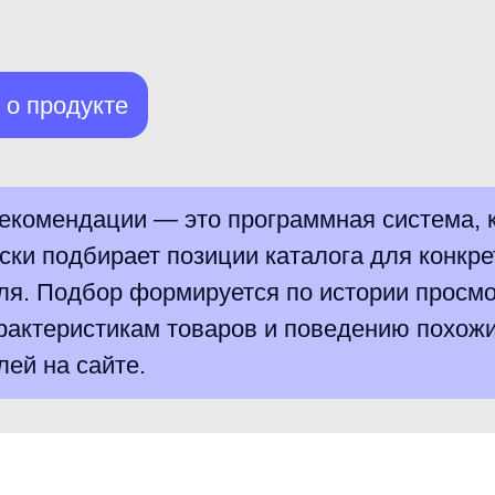
одбирает позиции каталога для конкретного
одбор формируется по истории просмотров,
еристикам товаров и поведению похожих
а сайте.
 подключить anyRecs
2
3
Подключе
Товарный фид:
Выбираем JS
Магазин передаёт актуальный каталог
блоками или