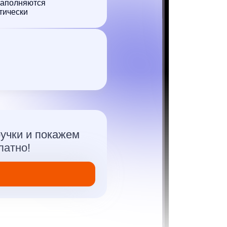
и покажем
!