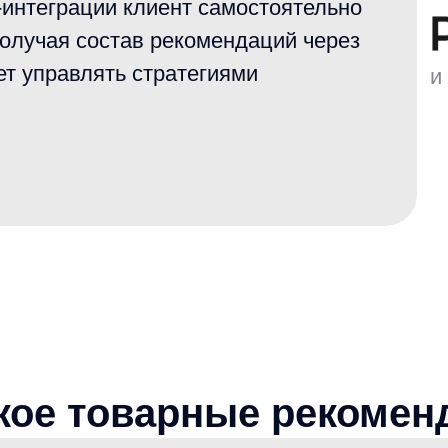
е товарные рекомендаци
одукте
anyRecs
ендации
— это программная система, которая