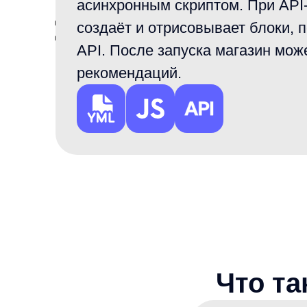
Что тако
Клиент
Расскажите о пр
Товарные реком