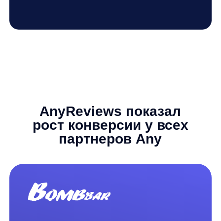
Взрывной
рост конверсии:
как
Video-Shoper.ru
увеличил
продажи на 20%
с помощью
anyReviews
Станислав Вичиновский
Менеджер AI-проектов any