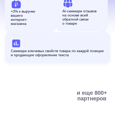
и еще 800+
партнеров
Саммари ключевых свойств товара по каждой позиции
и продающее оформление текста
Совместимость и варианты
интеграции
anyReviews подключается к любой CMS, e-
commerce-платформе или самописному
сайту. При JS-интеграции готовый
интерфейс подключается асинхронным
скриптом. При API-интеграции клиент
самостоятельно создаёт и отрисовывает
интерфейс, получая ИИ-саммари через API.
Источники импорта и формат отображения
согласуются при настройке.