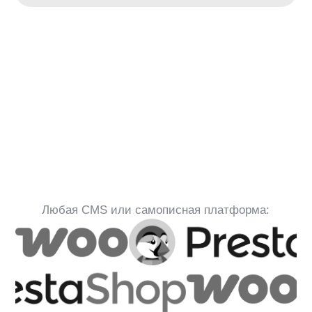
Что такое ИИ-карточка
товара ?
Клиент
Расскажите о продукте
anyReviews
ИИ-карточка товара
— это
автоматизированный агрегатор
характеристик, свойств
и пользовательских оценок о товарах
из разных источников. Система
объединяет отзывы в карточке товара,
выделяет характеристики и формирует
краткое смысловое резюме.