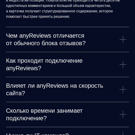
и недостатки позиции. Покупателю не приходится читать десятки
Вакансии
однотипных комментариев и большой объем характеристик,
Документы
а карточка получает структурированное содержание, которое
помогает быстрее принять решение.
Реквизиты
Лицензионный договор-оферта
Политика обработки персональных данных
Согласие на обработку персональных данных
Чем anyReviews отличается
Рекомендательные алгоритмы
от обычного блока отзывов?
Деятельность в области ИТ
Согласие на получение рекламных и информационных рассыло
Руководство пользователя
Как проходит подключение
Функциональные характеристики программного обеспечения
anyReviews?
ПО распространяется в виде интернет-сервиса, специальные действия по у
Влияет ли anyReviews на скорость
сайта?
Сколько времени занимает
подключение?