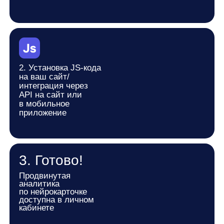
Как Bombbar
увеличил
продажи
с помощью
anyReviews:
готовимся к лету вместе
Станислав Вичиновский
Менеджер AI-проектов any