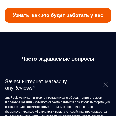
Запишитесь на демо и получите
индивидуальный макет карточки товара,
сделанной с помощью AI бесплатно
Оставить заявку
Часто задаваемые вопросы
Продукты
Материалы
anyQuery
Блог
anyRecs
Документация
Зачем интернет-магазину
anyReviews
по интеграции
anyReviews?
anyImages
Сведения
об IT-деятельности
anyReviews нужен интернет-магазину для объединения отзывов
Контакты
и преобразования большого объёма данных в понятную информацию
any-hello@tbank.ru
о товаре. Сервис импортирует отзывы с внешних площадок,
support@diginetica.com
формирует краткое AI-саммари и выделяет свойства, преимущества
+7 (985) 674-48-98