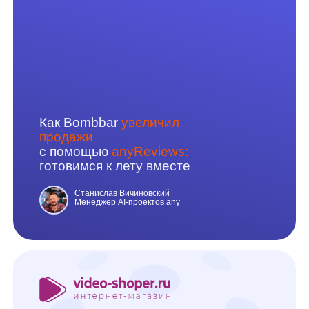
Как Колесо.ру изменяет
восприятие отзывов:
первый
опыт с негативными
тегами
в виджетах
anyReviews
Станислав Вичиновский
Менеджер AI-проектов any
+2,5% к выручке
с суммаризацией отзывов: кейс