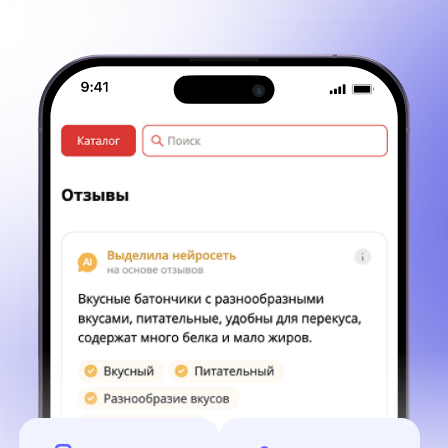
AI-саммари отзывов
+3% к выручке
на основе всей
вашего
обратной связи
интернет-
о товаре
магазина