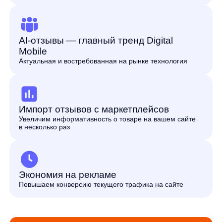
каталог
в формате
YML
2. Установка JS-кода
на ваш сайт/
интеграция через
API на сайт или
в мобильное
приложение
3. Готово!
Продвинутая
аналитика
по нейрокарточке
доступна в личном
кабинете