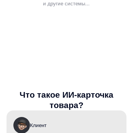
Как подключить
anyReviews
1
Заявка и сценарии:
Определяем задачи, источники отзывов
и формат отображения.
2
Каталог и отзывы:
Магазин передаёт фид YML; согласуем
доступные источники импорта.
3
Подключение:
Выбираем JS-интеграцию с готовым
интерфейсом или API-интеграцию
с отрисовкой на стороне клиента.