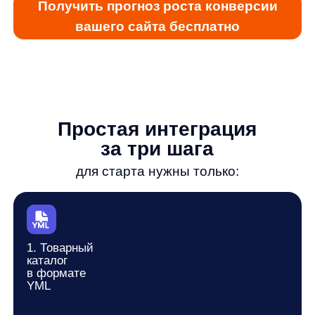
AnyReviews показал
рост конверсии у всех
партнеров Any