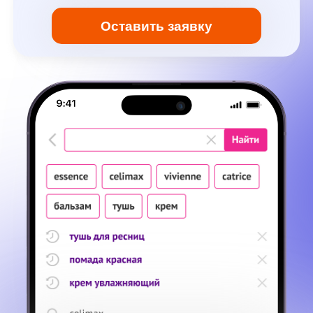
До +30% к вашей
Внедрение за 1 день
текущей выручке
без сложной
интеграций