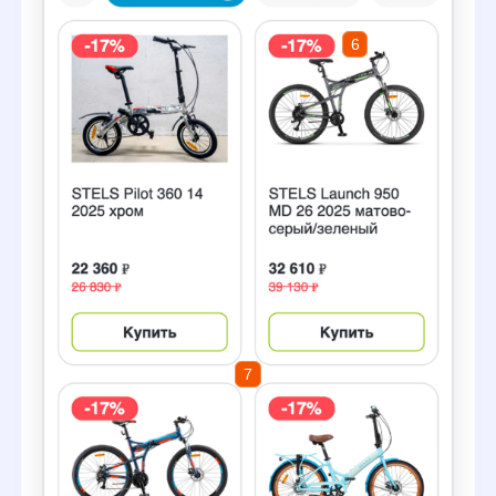
обучается на поведении
покупателей
7
10+ машинных алгоритмов для повышения
выручки поиска. Формируют максимально
релевантную выдачу на основе поведения
пользователей.
Сокращает нулевые
результаты с 20% до 3%
Нейронные сети обрабатывают на 15−25%
больше запросов, чем традиционные
текстовые движки поиска.
Автоматический контроль
релевантности
Отслеживает качество поиска
автоматически и подключает вам новые
алгоритмы