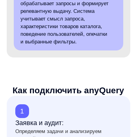
мерчандайзинговые правила.