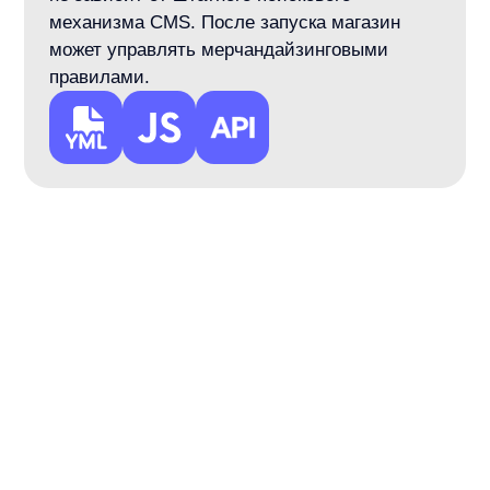
и другие системы...
Что такое умный поиск
по сайту?
Клиент
Расскажите о продукте
anyQuery
Умный поиск по сайту
— это
программная система, которая