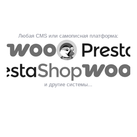
обрабатывает запросы и формирует
релевантную выдачу. Система
учитывает смысл запроса,
характеристики товаров каталога,
поведение пользователей, опечатки
и выбранные фильтры.
Как подключить anyQuery
1
Заявка и аудит:
Определяем задачи и анализируем
текущий поиск.
2
Товарный фид:
Магазин передаёт каталог в формате