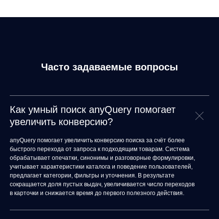
any-hello@tbank.ru
support@diginetica.com
+7 (985) 674-48-98
Вакансии
Документы
Реквизиты
Часто задаваемые вопросы
Лицензионный договор-оферта
Политика обработки персональных данных
Согласие на обработку персональных данных
Рекомендательные алгоритмы
Деятельность в области ИТ
Как умный поиск anyQuery помогает
Согласие на получение рекламных и информационных рассыло
увеличить конверсию?
Руководство пользователя
Функциональные характеристики программного обеспечения
anyQuery помогает увеличить конверсию поиска за счёт более
ПО распространяется в виде интернет-сервиса, специальные действия по у
быстрого перехода от запроса к подходящим товарам. Система
обрабатывает опечатки, синонимы и разговорные формулировки,
учитывает характеристики каталога и поведение пользователей,
предлагает категории, фильтры и уточнения. В результате
сокращается доля пустых выдач, увеличивается число переходов
в карточки и снижается время до первого полезного действия.