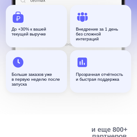
и еще 800+
партнеров
Больше заказов уже
Прозрачная отчётность
в первую неделю после
и быстрая поддержка
запуска
Совместимость и варианты
интеграции
anyQuery работает с любой CMS, e-
commerce-платформой и самописным
сайтом. Для запуска магазин передаёт
каталог в формате XML/YML. При JS-
интеграции готовый интерфейс поиска
подключается асинхронным скриптом. При
API-интеграции клиент самостоятельно
создаёт и отрисовывает интерфейс, получая
поисковые данные через API. Подключение
не зависит от штатного поискового
механизма CMS. После запуска магазин
может управлять мерчандайзинговыми
правилами.