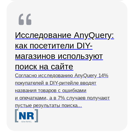
Согласен на получение
рассылки с новостями AI от Any
Отправить заявку
Нужна консультация прямо сейчас? Позвоните нам
по телефону
+7 (499)-283−64−36
и мы ответим
на любые вопросы
Продукты
Материалы
anyQuery
Блог
anyRecs
Документация
anyReviews
по интеграции
anyImages
Сведения
об IT-деятельности
Контакты