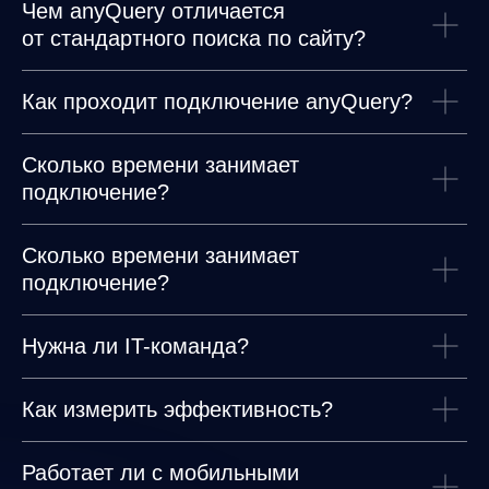
Чем anyQuery отличается
от стандартного поиска по сайту?
Как проходит подключение anyQuery?
any
Сколько времени занимает
© ООО «Д Технолоджи», 2014-2026
подключение?
Юридический адрес:
121 205, город Москва, тер Инновационного
Центра Сколково, Большой б-р, д. 42 стр. 1
Фактический адрес:
улица Грузинский Вал, 7. Башня 2
Сколько времени занимает
ИНН 7 728 492 537
подключение?
Основной код по ОКВЭД — 62.01 Разработка компьютерного
программного обеспечения
Нужна ли IT-команда?
Как измерить эффективность?
Работает ли с мобильными