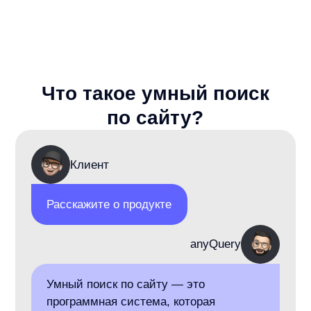
XML/YML.
3
Подключение:
Выбираем JS-интеграцию с готовым
поисковым интерфейсом или API-
интеграцию с отрисовкой на стороне
клиента.
4
Настройка и проверка:
Команда any выполняет дизайн, вёрстку,
настройку поиска и контроль качества.
5
Запуск:
Публикуем поиск, подключаем аналитику
и при необходимости задаём