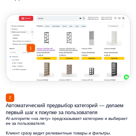
Истории успеха
Факты
на 59%
В среднем снижаем
количество нулевых
запросов в первую
неделю интеграции
умного поиска anyQuery