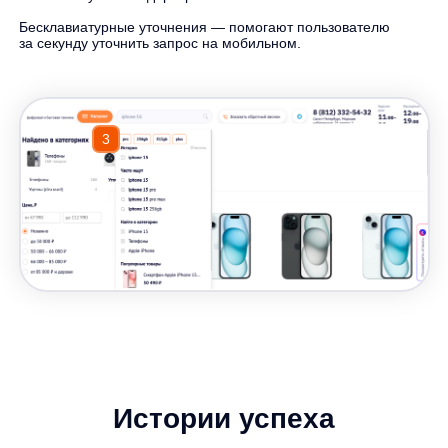
Исследование AnyQuery:
как посетители DIY-
магазинов используют
поиск на сайте
Согласно исследованию AnyQuery 14%
покупателей в DIY-ритейле вводят
названия товаров с ошибками
и опечатками, а в 7% случаев получают
пустые результаты поиска...
Зачем инвестировать
в
UX/UI
? Кейс АШАН
Артем Круглов
Генеральный директор
платформы any