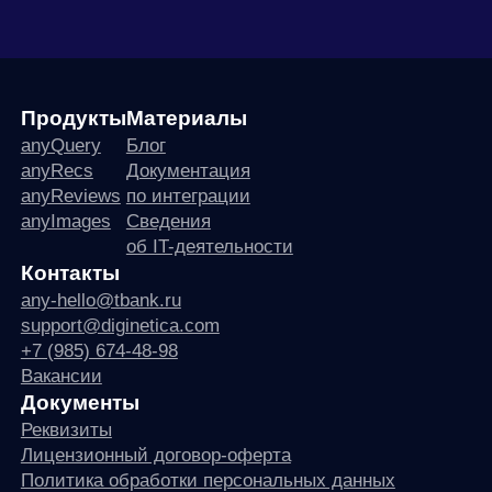
Продукты
Материалы
anyQuery
Блог
anyRecs
Документация
anyReviews
по интеграции
anyImages
Сведения
об IT-деятельности
Контакты
any-hello@tbank.ru
support@diginetica.com
+7 (985) 674-48-98
Вакансии
Документы
Реквизиты
Лицензионный договор-оферта
Политика обработки персональных данных
Согласие на обработку персональных данных
Рекомендательные алгоритмы
Деятельность в области ИТ
Согласие на получение рекламных и информационных рассыло
Руководство пользователя
Функциональные характеристики программного обеспечения
ПО распространяется в виде интернет-сервиса, специальные действия по у