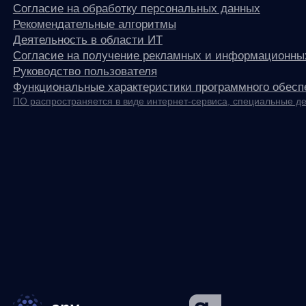
any
© ООО «Д Технолоджи», 2014-2026
Юридический адрес:
121 205, город Москва, тер Инновационного
Центра Сколково, Большой б-р, д. 42 стр. 1
Фактический адрес:
улица Грузинский Вал, 7. Башня 2
ИНН 7 728 492 537
Основной код по ОКВЭД — 62.01 Разработка компьютерного
программного обеспечения