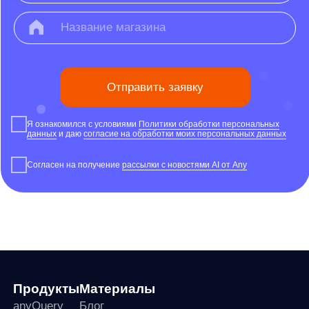
Я ознакомился с условиями
Политики обработки персональных
данных
и даю
согласие на обработки моих персональных данных
Согласен на получение
рассылки с новостями AI от Any
Продукты
Материалы
anyQuery
Блог
anyRecs
Документация
anyReviews
по интеграции
anyImages
Сведения
об IT-деятельности
Контакты
any-hello@tbank.ru
support@diginetica.com
+7 (985) 674-48-98
Вакансии
Документы