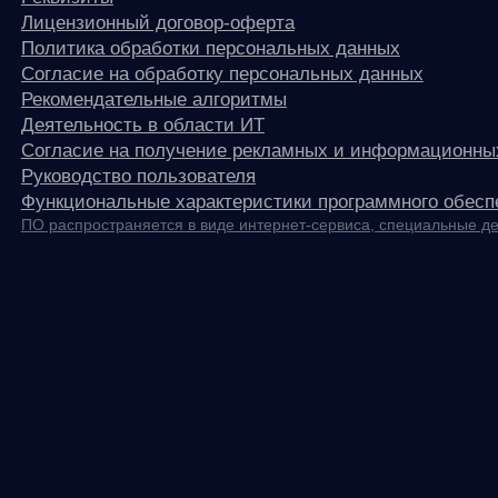
any
© ООО «Д Технолоджи», 2014-2026
Юридический адрес:
121 205, город Москва, тер Инновационного
Центра Сколково, Большой б-р, д. 42 стр. 1
Фактический адрес:
улица Грузинский Вал, 7. Башня 2
ИНН 7 728 492 537
Основной код по ОКВЭД — 62.01 Разработка компьютерного
программного обеспечения