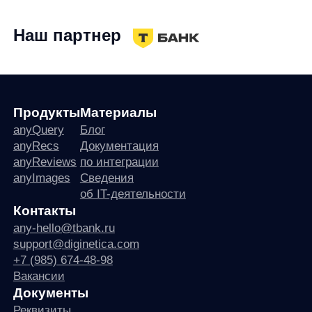
Продукты
Материалы
anyQuery
Блог
anyRecs
Документация
anyReviews
по интеграции
anyImages
Сведения
об IT-деятельности
Контакты
any-hello@tbank.ru
support@diginetica.com
+7 (985) 674-48-98
Вакансии
Документы
Реквизиты
Лицензионный договор-оферта
Политика обработки персональных данных
Согласие на обработку персональных данных
Рекомендательные алгоритмы
Деятельность в области ИТ
Согласие на получение рекламных и информационных рассыло
Руководство пользователя
Функциональные характеристики программного обеспечения
ПО распространяется в виде интернет-сервиса, специальные действия по у