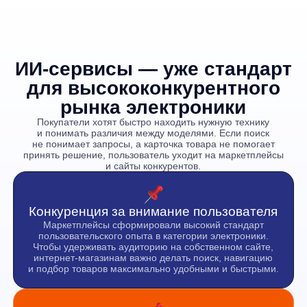
Покупатели хотят быстро находить нужную технику
и понимать различия между моделями. Если поиск
не понимает запросы, а карточка товара не помогает
принять решение, пользователь уходит на маркетплейсы
и сайты конкурентов.
Конкуренция за внимание пользователя
Маркетплейсы сформировали высокий стандарт
пользовательского опыта в категории электроники.
Чтобы удерживать аудиторию на собственном сайте,
интернет-магазинам важно делать поиск, навигацию
и подбор товаров максимально удобными и быстрыми.
Выбор не по модели, а по решаемой
задаче
Пользователи всё чаще ищут технику не по точному
названию модели, а по сценарию использования или
набору характеристик: «смартфон с хорошей камерой»,
«ноутбук для дизайнера» или «тихий робот-пылесос».
Без ИИ такие запросы часто приводят к слабой
релевантности или пустой выдаче.
Персонализация как инструмент