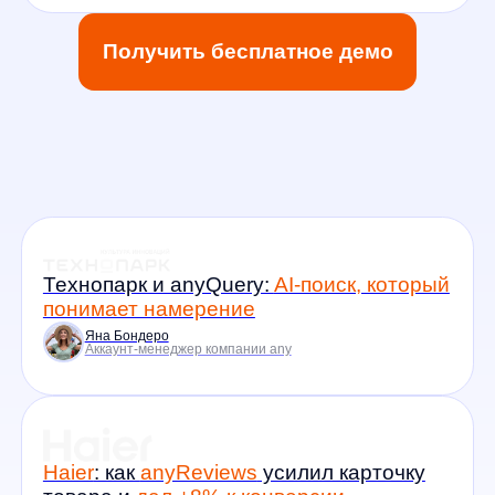
Welltex:
как поиск по фото помогает
продавать оборудование
, название
которого клиент не знает
Яна Бондеро
Аккаунт-менеджер компании any
FAQ
Сколько времени занимает
подключение?
От 1 до 10 дней в зависимости
от сложности проекта