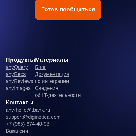
any
© ООО «Д Технолоджи», 2014-2026
Юридический адрес:
121 205, город Москва, тер Инновационного
Центра Сколково, Большой б-р, д. 42 стр. 1
Фактический адрес:
улица Грузинский Вал, 7. Башня 2
ИНН 7 728 492 537
Основной код по ОКВЭД — 62.01 Разработка компьютерного
программного обеспечения