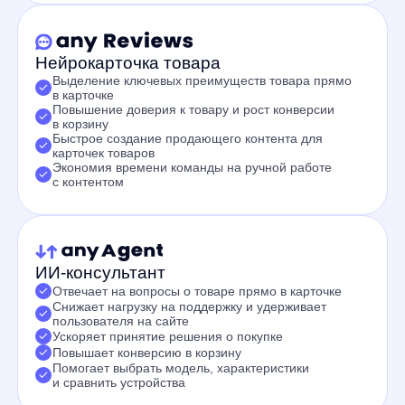
Получить бесплатное демо
Технопарк и anyQuery:
AI‑поиск, который
понимает намерение
Яна Бондеро
Аккаунт-менеджер компании any
Haier
: как
anyReviews
усилил карточку
товара и
дал +8% к конверсии
Каролина Пенгрин
Аккаунт-менеджер компании any