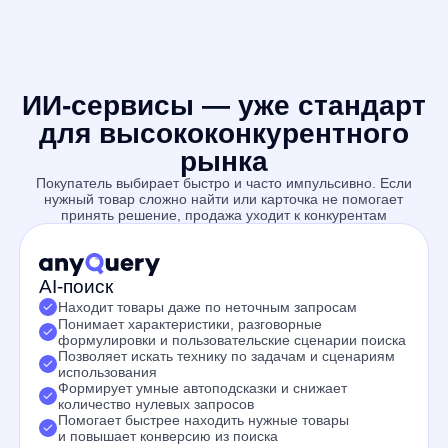
Понимает характеристики, разговорные
формулировки и пользовательские сценарии поиска
Позволяет искать технику по задачам и сценариям
использования
Формирует умные автоподсказки и снижает
количество нулевых запросов
Помогает быстрее находить нужные товары
и повышает конверсию из поиска
Поиск по фото
Позволяет находить товары по изображению
Особенно эффективен для сценариев, где
пользователь не знает модель или название товара
Помогает искать похожие устройства и аналоги
Создаёт wow-эффект для пользователей
Выделяет магазин на фоне конкурентов и повышает
вовлечённость
AI-рекомендации
Персонализированные рекомендации на основе
поведения пользователя
LLM кросс-селл для роста среднего чека
Подбор похожих товаров, дополнений и альтернатив
Подробная аналитика эффективности