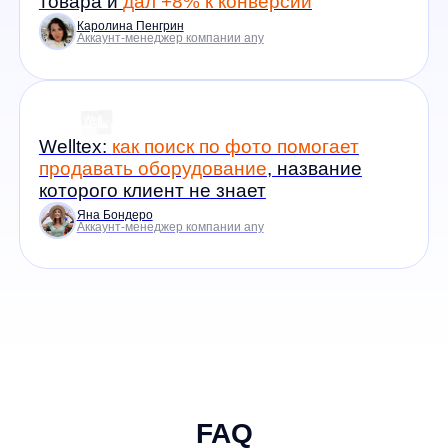
Нужна ли IT-команда?
Нет, наша команда проведет
внедрение под ключ без
дополнительных затрат и ресурсов
с вашей стороны
Как измерить
эффективность?
CTR, выручка, ROI в аналитике.
Все отчеты доступны в вашем
личном кабинете
Работают ли продукты Any
с мобильными