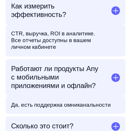
на конверсию и выручку
в вашем интернет-магазине
Проведем аудит, выявим точки роста
и сделаем расчет эффективности
Готов пообщаться
Продукты
Материалы
anyQuery
Блог
anyRecs
Документация
anyReviews
по интеграции
anyImages
Сведения
об IT-деятельности
Контакты
any-hello@tbank.ru
support@diginetica.com
+7 (985) 674-48-98
Вакансии