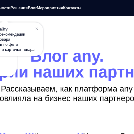
+7
шения
Блог
Мероприятия
Контакты
П
дации
о
Блог any.
чке товара
ии наших партнеро
сказываем, как платформа any
ияла на бизнес наших партнеров
тьи
120
Исследования
14
Мероприятия
Продуктовые о