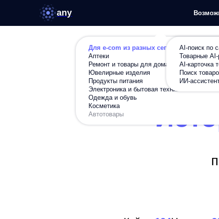
any
Возможности
Ре
Для e-com из разных сегментов
AI-поиск по сайту
Аптеки
Товарные AI-рекомен
Ремонт и товары для дома
AI-карточка товара
Ювелирные изделия
Поиск товаров по фот
Продукты питания
ИИ-ассистент в карто
Электроника и бытовая техника
Одежда и обувь
Косметика
Истор
Автотовары
Рас
повл
Кейсы
124
Новости
22
Ста