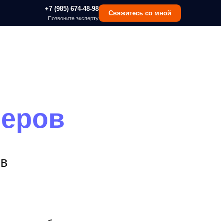
 (985) 674-48-98
Свяжитесь со мной
озвоните эксперту
в
бновления