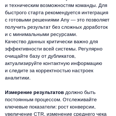
Продукты
Материалы
anyQuery
Блог
anyRecs
Документация
anyReviews
по интеграции
anyImages
Сведения
об IT-деятельности
Контакты
any-hello@tbank.ru
support@diginetica.com
+7 (985) 674-48-98
Вакансии
Документы
Реквизиты
Лицензионный договор-оферта
Политика обработки персональных данных
Согласие на обработку персональных данных
Рекомендательные алгоритмы
Деятельность в области ИТ
Согласие на получение рекламных и информационных рассыло
Руководство пользователя
Функциональные характеристики программного обеспечения