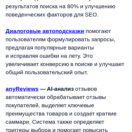
рекламы.
Выбор инструментов
должен
соответствовать масштабу бизнеса
и техническим возможностям команды. Для
быстрого старта рекомендуется интеграция
с готовыми решениями Any — это позволяет
получить результат без сложных доработок
и с минимальными ресурсами.
Качество данных критически важно для
эффективности всей системы. Регулярно
очищайте базу от дубликатов,
актуализируйте контактную информацию
и следите за корректностью настроек
аналитики.
Измерение результатов
должно быть
постоянным процессом. Отслеживайте
ключевые показатели: рост конверсии,