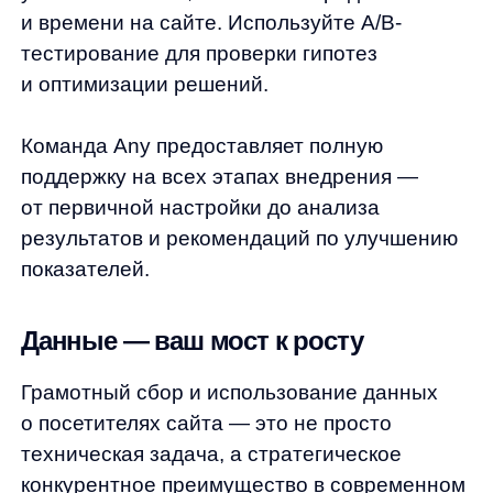
ПО распространяется в виде интернет-сервиса, специальные действия по у
any
© ООО «Д Технолоджи», 2014-2026
Юридический адрес:
121 205, город Москва, тер Инновационного
Центра Сколково, Большой б-р, д. 42 стр. 1
Фактический адрес:
улица Грузинский Вал, 7. Башня 2
ИНН 7 728 492 537
Основной код по ОКВЭД — 62.01 Разработка компьютерного
программного обеспечения