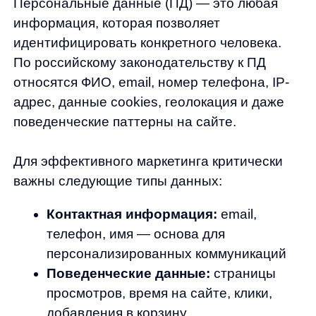
телефон, имя — основа для
персонализированных коммуникаций
Поведенческие данные:
страницы
просмотров, время на сайте, клики,
добавления в корзину
Транзакционные данные:
история
покупок, средний чек, частота заказов
Демографические данные:
возраст,
пол, местоположение, интересы
Технические данные:
устройство,
браузер, источник трафика
Особую ценность представляет
совокупность данных — когда анонимные
поведенческие метрики связываются
с конкретным пользователем через email или
телефон. Это позволяет создавать
детальные профили клиентов
и персонализировать их опыт на всех этапах