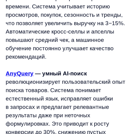
Успешное внедрение системы работы
с данными требует системного подхода
и поэтапной реализации.
Начните с аудита
текущих источников
данных: проанализируйте, какую
информацию вы уже собираете, где есть
пробелы и какие инструменты используете.
Определите ключевые цели — что именно
вы хотите улучшить: конверсию, средний
чек, удержание клиентов или эффективность