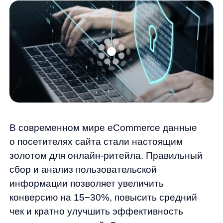
В современном мире eCommerce данные
о посетителях сайта стали настоящим
золотом для онлайн-ритейла. Правильный
сбор и анализ пользовательской
информации позволяет увеличить
конверсию на 15−30%, повысить средний
чек и кратно улучшить эффективность
рекламных кампаний. Однако многие
владельцы интернет-магазинов до сих пор
не понимают, как грамотно работать
с данными посетителей, какие инструменты
использовать и как избежать юридических
рисков. В этой статье мы расскажем
о лучших практиках сбора и использования
данных, современных инструментах
аналитики и покажем, как AI-решения
Any