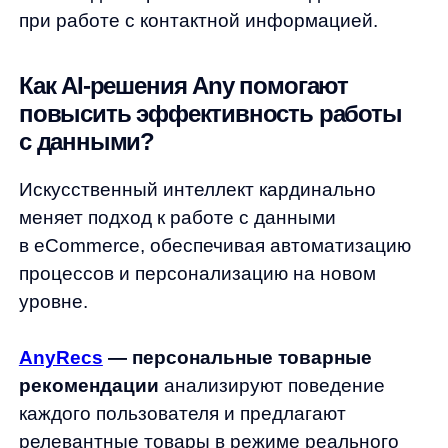
IT-команды
SaaS-модель с прозрачной аналитикой
результатов
Постоянное обучение алгоритмов
на актуальных данных
Техническая поддержка и консультации
экспертов
Клиенты Any отмечают рост CTR на 25−50%,
увеличение конверсии на 15−30%
и значительное улучшение
пользовательского опыта. Узнайте, как AI-
решения Any могут увеличить ваши продажи
и сделать ваш бизнес лидером рынка!
Практические советы по внедрению
и оптимизации работы с данными