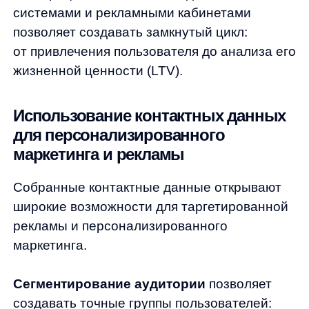
регулярно актуализировать базу данных
и соблюдать требования законодательства
при работе с контактной информацией.
Как AI-решения Any помогают
повысить эффективность работы
с данными?
Искусственный интеллект кардинально
меняет подход к работе с данными
в eCommerce, обеспечивая автоматизацию
процессов и персонализацию на новом
уровне.
AnyRecs
— персональные товарные
рекомендации
анализируют поведение
каждого пользователя и предлагают
релевантные товары в режиме реального