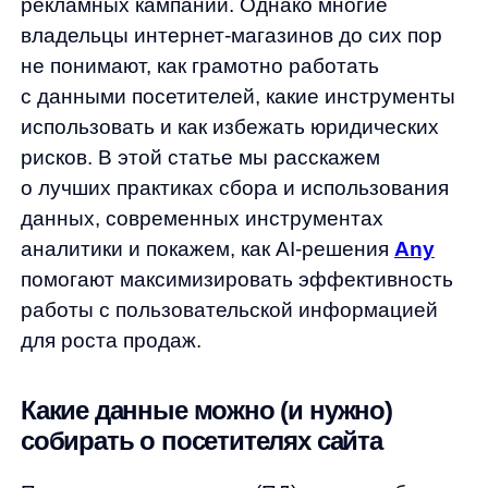
помогают максимизировать эффективность
работы с пользовательской информацией
для роста продаж.
Какие данные можно (и нужно)
собирать о посетителях сайта
Персональные данные (ПД) — это любая
информация, которая позволяет
идентифицировать конкретного человека.
По российскому законодательству к ПД
относятся ФИО, email, номер телефона, IP-
адрес, данные cookies, геолокация и даже
поведенческие паттерны на сайте.
Для эффективного маркетинга критически
важны следующие типы данных:
Контактная информация:
email,