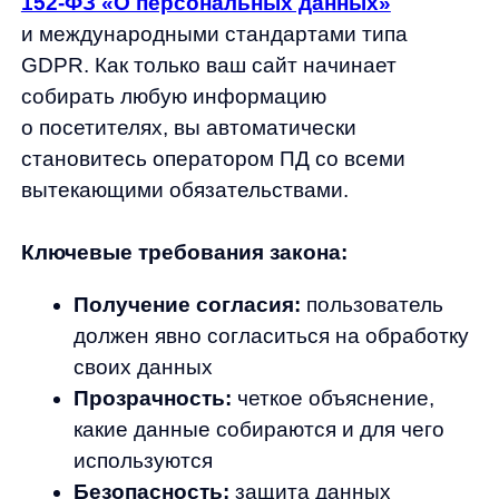
и удалить данные
Практические рекомендации для
соблюдения закона:
Разместите подробную политику
конфиденциальности
Используйте cookie-баннеры для
получения согласия
Внедрите механизмы отписки
от рассылок
Регулярно актуализируйте базу данных
Обеспечьте техническую защиту
собранной информации
Нарушение требований может привести
к штрафам до 18 млн рублей и серьезному
ущербу репутации бренда.