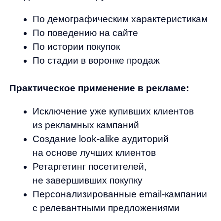
времени. Система учитывает историю
просмотров, покупок, сезонность и тренды,
что позволяет увеличить выручку на 3−15%.
Автоматические кросс-селлы и апселлы
повышают средний чек, а машинное
обучение постоянно улучшает качество
рекомендаций.
AnyQuery
— умный AI-поиск
революционизирует пользовательский опыт
поиска товаров. Система понимает
естественный язык, исправляет ошибки
в запросах и предлагает релевантные
результаты даже при неточных
формулировках. Это приводит к росту
конверсии до 30%, снижению пустых
результатов поиска на 80% и улучшению
поведенческих факторов для SEO.