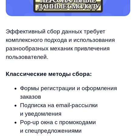
Wi-Fi авторизация в офлайн-точках
продаж
Ключ к успеху — предложить пользователю
реальную ценность в обмен на его данные.
Это может быть скидка, эксклюзивный
контент, персональные рекомендации или
приоритетное обслуживание. Важно также
обеспечить безопасность процесса
и подчеркнуть, что данные не будут
переданы третьим лицам.
Категорически не рекомендуется покупать
готовые базы контактов — это не только
нарушает закон, но и приводит к низкой
конверсии и негативно влияет на репутацию
бренда.
Инструменты сбора и анализа