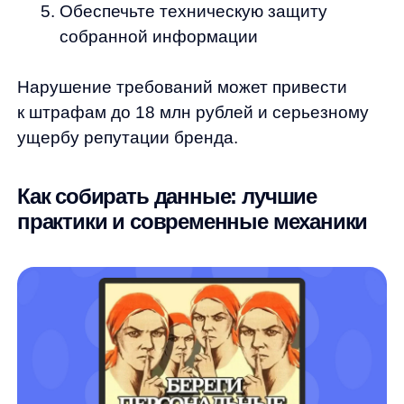
Формы регистрации и оформления
заказов
Подписка на email-рассылки
и уведомления
Pop-up окна с промокодами
и спецпредложениями
Чат-боты для консультаций
и поддержки
Продвинутые механики:
Обмен контактных данных
на скидочные промокоды
Lead-магниты: полезные материалы,
гайды, чек-листы
Уведомления о поступлении товара
или снижении цены
Lead Ads в социальных сетях для
быстрого сбора контактов