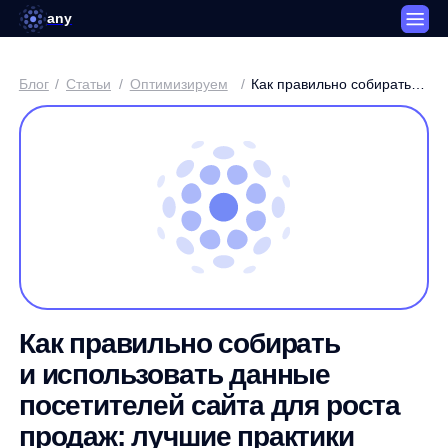
any
Блог
/
Статьи
/
Оптимизируем
/
Как правильно собирать
и использовать данные
посетителей сайта для
роста продаж: лучшие
практики и решения
на базе AI от Any
Как правильно собирать
и использовать данные
посетителей сайта для роста
продаж: лучшие практики
и решения на базе AI от Any
Дмитрий Поляков / Менеджер SEO-продуктов any