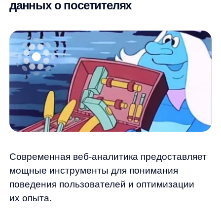
Важные метрики для анализа:
Количество уникальных посетителей
и сессий
Время на сайте и глубина просмотра
Показатель отказов (bounce rate)
Конверсии по воронке продаж
Источники трафика
и их эффективность
Интеграция аналитических данных с CRM-
системами и рекламными кабинетами
позволяет создавать замкнутый цикл:
от привлечения пользователя до анализа его
жизненной ценности (LTV).
Использование контактных данных
для персонализированного
маркетинга и рекламы