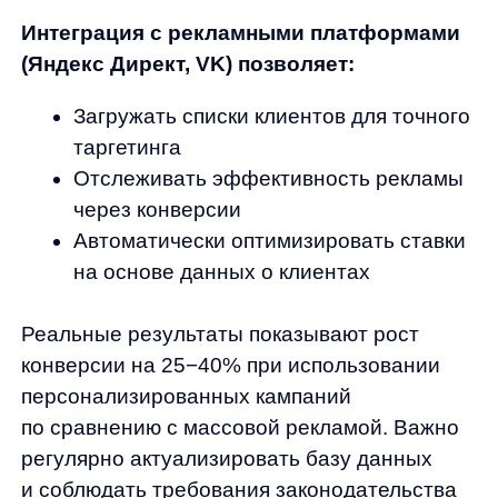
Диалоговые автоподсказки
помогают
пользователям формулировать запросы,
предлагая популярные варианты
и исправляя ошибки на лету. Это
увеличивает конверсию в поиске и улучшает
общий пользовательский опыт.
anyReviews
— AI-анализ
отзывов
автоматически обрабатывает отзывы
покупателей, выделяет ключевые
преимущества товаров и создает краткие
саммари. Система также определяет
триггеры выбора и помогает повысить
конверсию карточек товаров.
Преимущества AI-решений Any перед DIY-
подходами:
Быстрое внедрение без привлечения