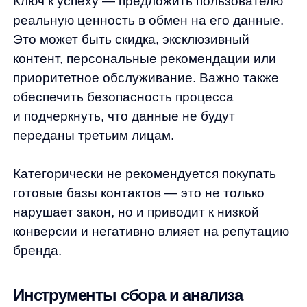
Теги и пиксели —
код, который
устанавливается на сайт для отслеживания
действий пользователей.
Они позволяют:
Отслеживать конверсии
и атрибутировать их к рекламным
кампаниям
Создавать аудитории для ретаргетинга
Анализировать воронку продаж
и находить точки оттока
Определение уникальных
пользователей
происходит через
cookies и device fingerprinting —
технологию, которая создает
уникальный отпечаток устройства
на основе его характеристик.