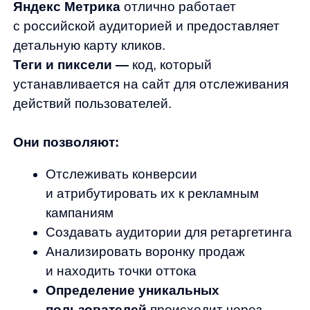
Собранные контактные данные открывают
широкие возможности для таргетированной
рекламы и персонализированного
маркетинга.
Сегментирование аудитории
позволяет
создавать точные группы пользователей:
По демографическим характеристикам
По поведению на сайте
По истории покупок
По стадии в воронке продаж
Практическое применение в рекламе:
Исключение уже купивших клиентов
из рекламных кампаний
Создание look-alike аудиторий