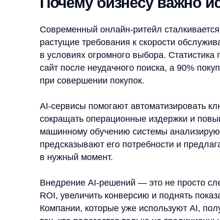
при совершении покупок.
AI-сервисы помогают автоматизировать ключевые
сокращать операционные издержки и повышать т
машинному обучению системы анализируют пове
предсказывают его потребности и предлагают н
в нужный момент.
Внедрение AI-решений — это не просто следован
ROI, увеличить конверсию и поднять показатель LT
Компании, которые уже используют AI, получают
тех, кто полагается только на традиционные мето
5 бизнес-задач, которые мо
с помощью AI в eCommerce
Искусственный интеллект способен решить множ
но есть пять ключевых направлений, где его пр