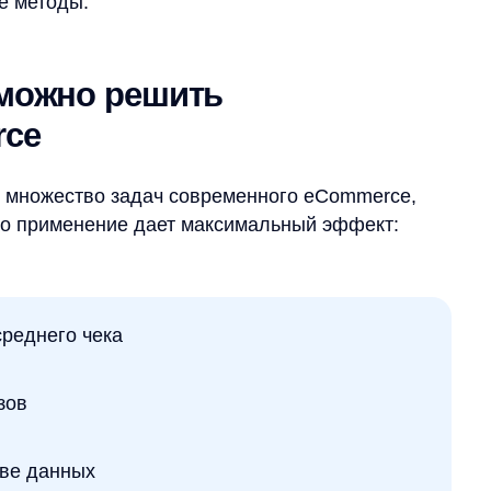
го чека
нных
наем, как AI-сервисы Any помогают
й и рост среднего чека