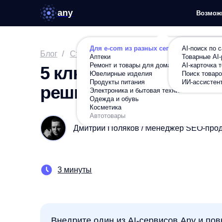
any
Возможности
Ре
Для e-com из разных сегментов
AI-поиск по сайту
Блог
/
Статьи
/
Оптимизируем
/
5 ключевых бизне
Аптеки
Товарные AI-рекомен
в eCommerce
Ремонт и товары для дома
AI-карточка товара
5 ключевых бизнес-зада
Ювелирные изделия
Поиск товаров по фот
Продукты питания
ИИ-ассистент в карто
решить с помощью AI в
Электроника и бытовая техника
Одежда и обувь
Косметика
Автотовары
Дмитрий Поляков / Менеджер SEO-продуктов 
3 минуты
Внедрите один из AI-сервисов Any и повышайт
компании. Результат проверен на 700+ интерн