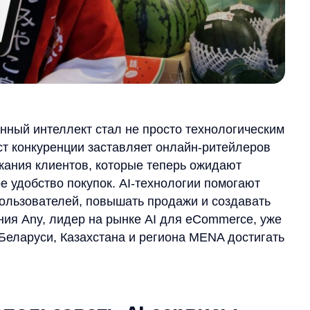
нтеллект стал не просто технологическим
куренции заставляет онлайн-ритейлеров
клиентов, которые теперь ожидают
тво покупок. AI-технологии помогают
вателей, повышать продажи и создавать
y, лидер на рынке AI для eCommerce, уже
си, Казахстана и региона MENA достигать
ьзовать AI-сервисы
ьезными вызовами: высокая конкуренция,
 сложности удержания пользователей
вает, что 70% пользователей покидают
ей ожидают персональных рекомендаций