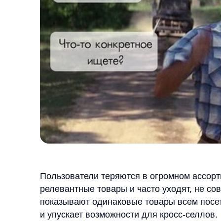
Пользователи теряются в огромном ассортименте
релевантные товары и часто уходят, не соверши
показывают одинаковые товары всем посетителя
и упускает возможности для кросс-селлов.
Решение Any
AI-блоки рекомендаций
от Any создают индиви
пользователя. Система анализирует поведение п
и историю покупок, чтобы предложить товары с 
Алгоритмы учитывают не только текущий сеанс, 
Как это работает
Система Any в реальном времени анализирует: