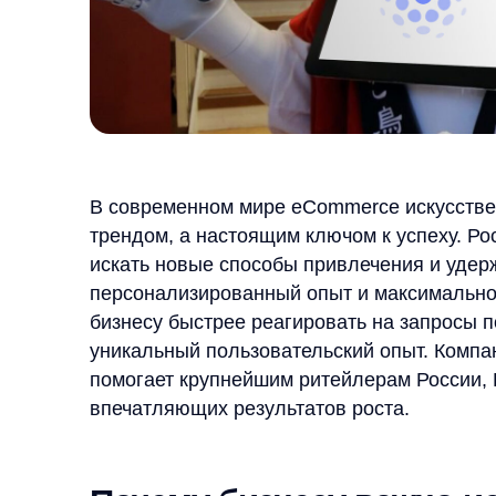
В современном мире eCommerce искусственный и
трендом, а настоящим ключом к успеху. Рост кон
искать новые способы привлечения и удержания 
персонализированный опыт и максимальное удобс
бизнесу быстрее реагировать на запросы пользо
уникальный пользовательский опыт. Компания An
помогает крупнейшим ритейлерам России, Белару
впечатляющих результатов роста.
Почему бизнесу важно испол
Современный онлайн-ритейл сталкивается с сер
растущие требования к скорости обслуживания и
в условиях огромного выбора. Статистика показы
сайт после неудачного поиска, а 90% покупател