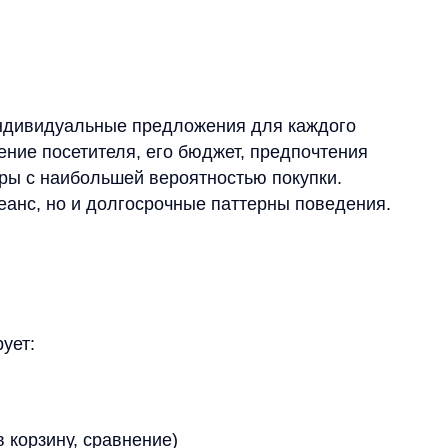
ну, сравнение)
ированные блоки: «Рекомендуем вам»,
естселлеры в вашей категории».
:
+20%
рост среднего чека
благодаря
умным кросс-селлам