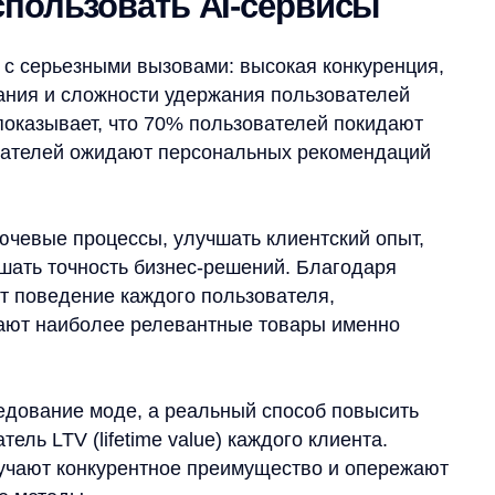
 процессы, улучшать клиентский опыт,
очность бизнес-решений. Благодаря
дение каждого пользователя,
аиболее релевантные товары именно
ие моде, а реальный способ повысить
V (lifetime value) каждого клиента.
 конкурентное преимущество и опережают
ды.
жно решить
ество задач современного eCommerce,
именение дает максимальный эффект: