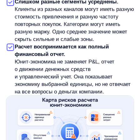
единицу: клиента, заказ, подписку, продажу или
другой юнит. Это разные уровни анализа.
Юнит-экономика помогает понять механику
одного юнита, но не заменяет финансовую
отчетность.
Чем юнит-экономика отличается от ROI
и ROMI?
ROI и ROMI отвечают на вопрос
об окупаемости инвестиций или маркетинговых
вложений. Юнит-экономика отвечает на другой
вопрос: что происходит с доходами
и расходами на уровне выбранного юнита. Эти
показатели могут использоваться рядом,
но не заменяют друг друга.
Можно ли считать юнит-экономику без
CRM или аналитики?
Для грубой оценки можно начать с доступных
данных, но точность будет ограничена. Чем
сложнее модель, тем важнее надежные данные
о продажах, расходах, привлечении, повторных
покупках и сегментах. Если данных мало,