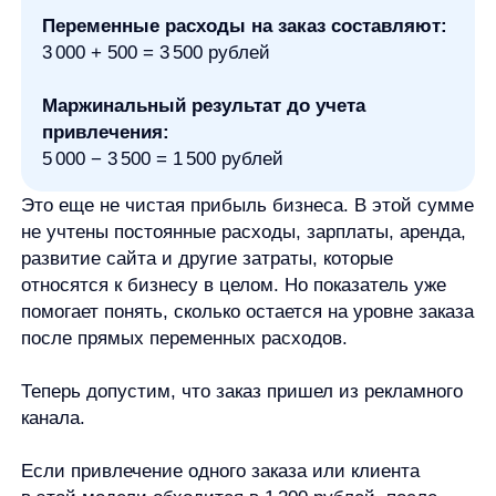
Ошибки и ограничения юнит-
экономики
Юнит-экономика полезна только при корректной
модели расчета. Чаще всего результат искажают
пять ошибок.
Неправильно выбран юнит.
Если бизнес хочет понять окупаемость
маркетинга, но считает только маржу
на товарную единицу, он может не увидеть
проблему в привлечении. Если нужно оценить
повторные покупки, но расчет идет только
по первому заказу, вывод тоже будет неполным.
Смешаны переменные и постоянные
расходы.
Переменные расходы связаны с конкретным
заказом, клиентом или продажей. Постоянные
расходы относятся к бизнесу шире. Если все
расходы без разбора загнать в одну формулу,
будет сложно понять, что именно нужно менять.
Данные неполные.
Расчет может искажаться, если не учитывать
возвраты, комиссии, скидки, бонусы, доставку,