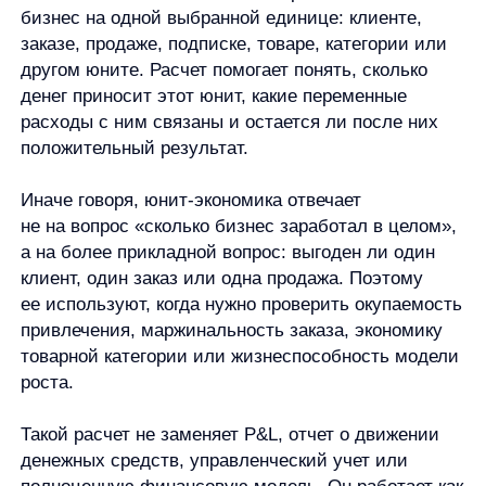
Иначе говоря, юнит-экономика отвечает
не на вопрос «сколько бизнес заработал в целом»,
а на более прикладной вопрос: выгоден ли один
клиент, один заказ или одна продажа. Поэтому
ее используют, когда нужно проверить окупаемость
привлечения, маржинальность заказа, экономику
товарной категории или жизнеспособность модели
роста.
Такой расчет не заменяет P&L, отчет о движении
денежных средств, управленческий учет или
полноценную финансовую модель. Он работает как
диагностический инструмент: показывает, где
экономика юнита выглядит устойчивой, а где
результат ломается из-за себестоимости, скидок,
логистики, комиссий, стоимости привлечения,
возвратов или слабых повторных покупок.
Базовая логика выглядит так:
выбрать юнит;
понять, какой доход он приносит;
вычесть переменные расходы;