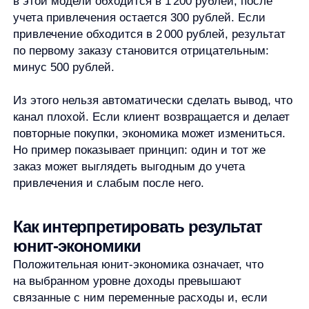
поддержку или повторные покупки.
Слишком разные сегменты усреднены.
Клиенты из разных каналов могут иметь разную
стоимость привлечения и разную частоту
повторных покупок. Категории могут иметь
разную маржу. Одно среднее значение может
скрыть сильные и слабые зоны.
Расчет воспринимается как полный
финансовый отчет.
Юнит-экономика не заменяет P&L, отчет
о движении денежных средств
и управленческий учет. Она показывает
экономику выбранной единицы, но не отвечает
на все вопросы о деньгах компании.