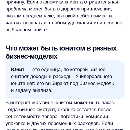
В товарном бизнесе можно считать товарную
единицу или категорию. В маркетинге — клиента
из конкретного канала, если задача в том, чтобы
оценить окупаемость привлечения.
Один бизнес может считать несколько юнитов.
Например, e-commerce проект может отдельно
анализировать экономику заказа, клиента,
товарной категории и рекламного канала. Это
разные уровни анализа, а не противоречие.
Главное — не смешивать их в одной формуле.
Если юнитом выбран заказ, не стоит без
пояснения подставлять метрики жизненной
ценности клиента. Если юнитом выбран клиент,
нужно учитывать повторные покупки и период
анализа.
Какие данные нужны для расчета
юнит-экономики
Перед расчетом нужно собрать данные. В базовом