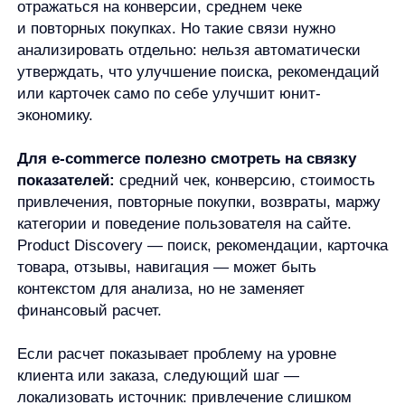
категории или канала. Но улучшать результат
нужно не по одной формуле, а через конкретную
причину: цену, маржу, привлечение, повторные
покупки, поведение пользователя или качество
данных.
Автор:
Станислав Вичиновский
Менеджер проектов any
Станислав Вичиновский — MarCom Manager в any. Он занимается
ведением комьюнити, контентом, вебинарами и исследованиями,
а также пишет материалы об AI и e-commerce.
В any Станислав работает с задачами на стыке продукта,
клиентского сервиса и маркетинга. Он участвовал в продуктовом
развитии, помогал выстраивать процессы в команде, занимался
клиентским сервисом и экспериментальными AI-направлениями.
До перехода в маркетинг Станислав работал с продажами,
аккаунт-менеджментом, операционными процессами, розницей,
недвижимостью, обучением и управлением. Такой опыт помогает
ему разбирать e-commerce-задачи не только как контентные темы,
но и как реальные процессы внутри команд.
В работе Станислав опирается на структурный подход: собрать