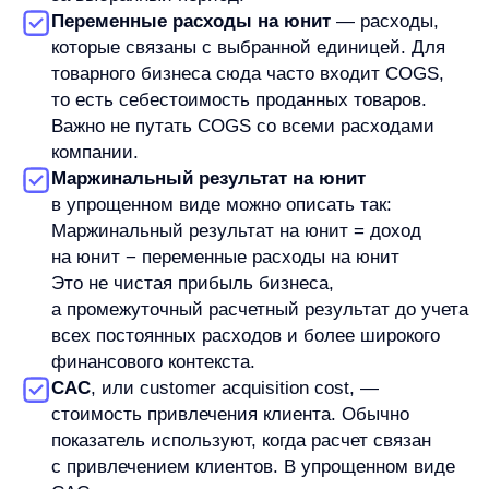
Главное правило: метрика должна быть связана
с выбранным юнитом. CAC уместен не в каждом
расчете. LTV требует данных о повторных покупках
или сроке жизни клиента. COGS важен для
товарной экономики, но не описывает все расходы
бизнеса. Маржинальный результат помогает
понять механику юнита, но не заменяет полный
расчет прибыли.
Как посчитать юнит-экономику:
базовый порядок
Для первого приближения расчет можно разложить
на шесть шагов.
1. Выберите юнит.
Это может быть клиент, заказ, подписка,
продажа, товарная единица, категория или