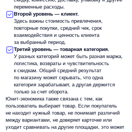
Юнит-экономика помогает смотреть
на бизнес не только через общую выручку,
а через экономику конкретной единицы:
клиента, заказа, продажи, подписки, товара
или категории. Она показывает, сколько
приносит выбранный юнит, какие расходы
с ним связаны и какой результат остается
после них.
Чтобы расчет был полезным, нужно правильно
выбрать юнит, не смешивать разные типы
расходов, учитывать качество данных
и не превращать формулы в универсальные
правила. Число само по себе не дает ответа на все
вопросы. Его нужно читать в контексте бизнес-
модели, периода, канала, повторных покупок
и полной финансовой картины.
Для e-commerce такой расчет особенно полезен как
диагностический инструмент. Он помогает увидеть,
где стоит проверять экономику заказа, клиента,