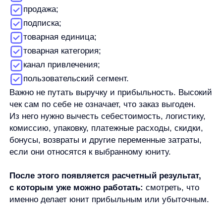
именно делает юнит прибыльным или убыточным.
Зачем считать юнит-экономику
Юнит-экономика нужна не ради таблицы
с формулами. Она помогает принимать решения
на более точном уровне, чем общая выручка или
оборот.
С помощью расчета можно проверить:
окупается ли привлечение клиента;
выгоден ли заказ после себестоимости
и переменных расходов;
можно ли масштабировать рекламный канал;
какие категории снижают маржинальность;
где скидки уничтожают результат;
как повторные покупки меняют экономику
клиента;
почему рост продаж не превращается в рост
прибыли.
Для предпринимателя юнит-экономика показывает,
где бизнес действительно зарабатывает, а где
только создает оборот. Для маркетолога —