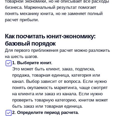
понять, что именно его сформировало: цена,
скидка, себестоимость, канал привлечения,
логистика, повторные покупки или структура
расходов.
Пример расчета юнит-экономики
Ниже — условный пример. Числа нужны только
для демонстрации механики и не являются
отраслевым нормативом.
Допустим, интернет-магазин считает
экономику одного заказа.
Средняя сумма заказа — 5 000 рублей.
Себестоимость товара — 3 000 рублей.
Упаковка, платежная комиссия и переменные
расходы на обработку заказа — 500 рублей.
Переменные расходы на заказ составляют:
3 000 + 500 = 3 500 рублей
Маржинальный результат до учета