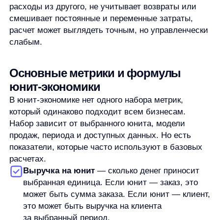
учитывать средний чек, частоту покупок, срок
жизни клиента и удержание. Формула зависит
от бизнес-модели и доступных данных,
поэтому ее нельзя подавать как
универсальную.
ARPU
— средняя выручка на пользователя.
ARPPU
— средняя выручка на платящего
пользователя. Эти показатели полезны
в пользовательских моделях,
но не обязательны для каждого расчета юнит-
экономики.
AOV
, или средний чек, часто используют в e-
commerce. Он показывает среднюю сумму
заказа и может быть полезен при анализе
экономики заказа, категории или клиента.