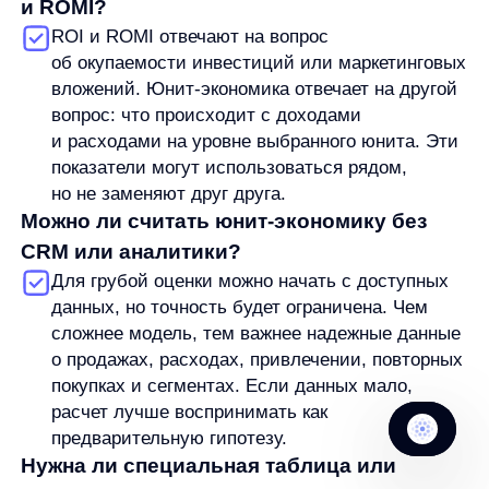
Продукты
Материалы
anyQuery
Блог
anyRecs
Документация
anyReviews
по интеграции
anyImages
Сведения
об IT-деятельности
Контакты
any-hello@tbank.ru
support@diginetica.com
+7 (985) 674-48-98
Вакансии
Документы
Реквизиты
Лицензионный договор-оферта
Политика обработки персональных данных
Согласие на обработку персональных данных
Рекомендательные алгоритмы
Деятельность в области ИТ
Согласие на получение рекламных и информационных рассыло
Руководство пользователя
Функциональные характеристики программного обеспечения
ПО распространяется в виде интернет-сервиса, специальные действия по у