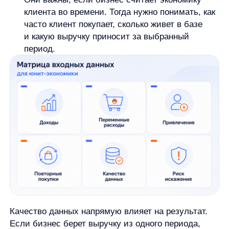
товарного бизнеса сюда часто входит COGS,
то есть себестоимость проданных товаров.
Важно не путать COGS со всеми расходами
компании.
Маржинальный результат на юнит
в упрощенном виде можно описать так:
Маржинальный результат на юнит = доход
на юнит − переменные расходы на юнит
Это не чистая прибыль бизнеса,
а промежуточный расчетный результат до учета
всех постоянных расходов и более широкого
финансового контекста.
CAC
, или customer acquisition cost, —
стоимость привлечения клиента. Обычно
показатель используют, когда расчет связан
с привлечением клиентов. В упрощенном виде
CAC считают как расходы на привлечение,
разделенные на количество привлеченных
клиентов за тот же период.
LTV или CLV
— ценность клиента за период
взаимодействия с бизнесом. В e-commerce
и подписочных моделях показатель может