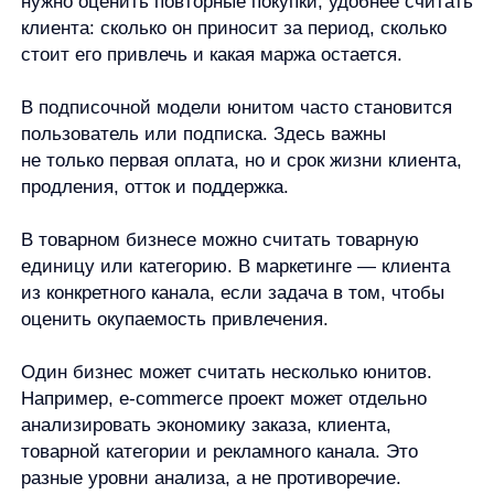
варианте нужны четыре группы.
Первая группа — доходы.
Они показывают, сколько приносит выбранный
юнит. Для заказа это сумма заказа. Для
клиента — выручка на клиента за выбранный
период. Для подписки — платежи по подписке
за период.
Вторая группа — переменные расходы.
Это затраты, которые возникают вместе
с конкретным заказом, клиентом, продажей или
другим юнитом. В e-commerce сюда могут
входить себестоимость товара, упаковка,
доставка, комиссия платежной системы,
комиссия маркетплейса, бонусы, промокоды
и возвраты.
Третья группа — затраты на привлечение.
Они важны, если расчет связан с клиентом или
маркетинговым каналом. Здесь появляется
CAC — стоимость привлечения клиента.
Но CAC не нужно применять к любому юниту
автоматически. Если юнитом выбрана товарная
единица или внутренняя операция, логика