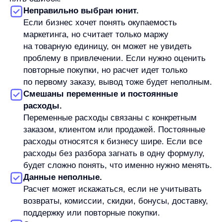
привлечения, повторные покупки, возвраты, маржу
категории и поведение пользователя на сайте.
Product Discovery — поиск, рекомендации, карточка
товара, отзывы, навигация — может быть
контекстом для анализа, но не заменяет
финансовый расчет.
Если расчет показывает проблему на уровне
клиента или заказа, следующий шаг —
локализовать источник: привлечение слишком
дорогое, средний чек низкий, маржа категории
слабая, пользователи не доходят до покупки,
повторные заказы редкие или расходы учтены
неполно.
Частые вопросы о юнит-экономике
Чем юнит-экономика отличается от P&L
и cash flow?
P&L показывает доходы и расходы бизнеса
за период. Cash flow показывает движение
денег. Юнит-экономика смотрит на выбранную