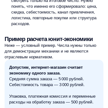
сразу закрывать. Иногда отрицательный результат
появляется на первом заказе, но компенсируется
повторными покупками. Иногда проблема
в слишком дорогом канале привлечения, а не
в продукте. Иногда расчет искажен неполными
данными.
Пограничный результат требует отдельной
проверки. Если маржа небольшая, даже
небольшие изменения в скидках, себестоимости,
логистике или рекламных ставках могут быстро
перевести юнит в минус.
Особенно осторожно нужно относиться
к универсальным нормам вроде «хорошего»
LTV/CAC или «правильного» срока окупаемости.
Такие ориентиры зависят от модели бизнеса,
категории, периода, маржинальности, повторных
покупок и стратегии роста. Без контекста
benchmark легко превращается в ложную цель.