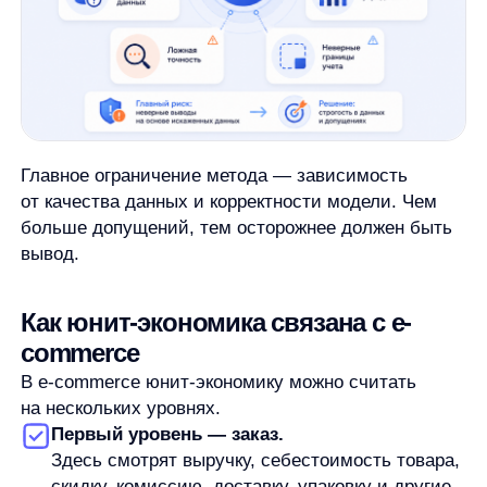
расчет лучше воспринимать как
предварительную гипотезу.
Нужна ли специальная таблица или
калькулятор?
Таблица или калькулятор могут помочь
не запутаться в числах, но они не решают
главную задачу сами по себе. Сначала нужно
выбрать юнит, понять модель расчета
и собрать корректные данные. Иначе даже
удобный шаблон даст слабый результат.
Можно ли использовать одну формулу
юнит-экономики для любого бизнеса?
Нет. Есть базовая логика: доход минус
переменные расходы, а для customer-level
моделей — еще сравнение с затратами
на привлечение и ценностью клиента
во времени. Но конкретная формула зависит
от юнита, бизнес-модели, периода и доступных
данных.
Вывод