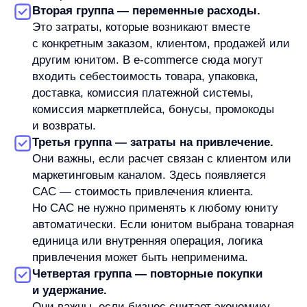
Если бизнес берет выручку из одного периода,
расходы из другого, не учитывает возвраты или
смешивает постоянные и переменные затраты,
расчет может выглядеть точным, но управленчески
слабым.
Основные метрики и формулы
юнит-экономики
В юнит-экономике нет одного набора метрик,
который одинаково подходит всем бизнесам.
Набор зависит от выбранного юнита, модели
продаж, периода и доступных данных. Но есть
показатели, которые часто используют в базовых
расчетах.
Выручка на юнит
— сколько денег приносит
выбранная единица. Если юнит — заказ, это
может быть сумма заказа. Если юнит — клиент,
это может быть выручка на клиента
за выбранный период.
Переменные расходы на юнит
— расходы,
которые связаны с выбранной единицей. Для