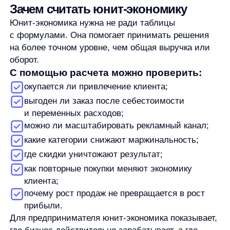
помогает понять, не становится ли привлечение
слишком дорогим. Для e-commerce менеджера —
дает способ сравнивать заказы, категории, каналы
и клиентские сегменты на уровне экономического
результата.
Сам расчет не повышает прибыль и не снижает
расходы. Он только показывает, где искать
причину. Если экономика клиента отрицательная,
проблема может быть в дорогом привлечении,
низком среднем чеке, высокой себестоимости,
частых возвратах, слабом удержании или неверно
выбранном юните.