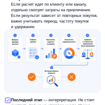
повторные покупки, экономика может измениться.
Но пример показывает принцип: один и тот же
заказ может выглядеть выгодным до учета
привлечения и слабым после него.
Как интерпретировать результат
юнит-экономики
Положительная юнит-экономика означает, что
на выбранном уровне доходы превышают
связанные с ним переменные расходы и, если
уместно, затраты на привлечение. Это хороший
сигнал, но не окончательный вывод
о прибыльности компании. Бизнес может иметь
положительный результат на заказе и при этом
оставаться убыточным из-за постоянных расходов,
сезонности, возвратов, складских затрат или
слабого удержания.
Отрицательная юнит-экономика показывает, что
выбранный юнит не покрывает связанные с ним
расходы. Это не всегда означает, что модель нужно