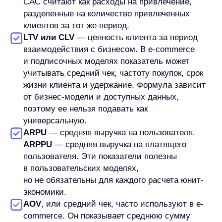
канал. Выбор зависит от вопроса. Если нужно
понять окупаемость маркетинга, чаще смотрят
на клиента или заказ из канала. Если нужно
проверить товарную категорию, юнитом может
быть заказ или товарная единица.
2. Определите период расчета.
Для заказа это может быть конкретный месяц.
Для клиента — выбранный период
взаимодействия. Для подписки — месяц,
квартал или другой интервал, который отражает
модель оплаты.
3. Посчитайте доход на юнит.
Для заказа это сумма заказа. Для клиента —
выручка на клиента за период. Для подписки —
платежи по подписке.
4. Вычтите переменные расходы.
Из дохода нужно вычесть расходы, связанные
с выбранным юнитом: себестоимость,
комиссии, доставку, упаковку, скидки, бонусы,
возвраты и другие переменные затраты.
5. Получите маржинальный результат.
В простой модели это доход на юнит минус