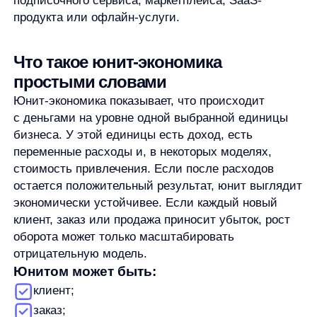
оборота может только масштабировать
отрицательную модель.
Юнитом может быть:
клиент;
заказ;
продажа;
подписка;
товарная единица;
товарная категория;
канал привлечения;
пользовательский сегмент.
Важно не путать выручку и прибыльность. Высокий
чек сам по себе не означает, что заказ выгоден.
Из него нужно вычесть себестоимость, логистику,
комиссию, упаковку, платежные расходы, скидки,
бонусы, возвраты и другие переменные затраты,
если они относятся к выбранному юниту.
После этого появляется расчетный результат,
с которым уже можно работать:
смотреть, что