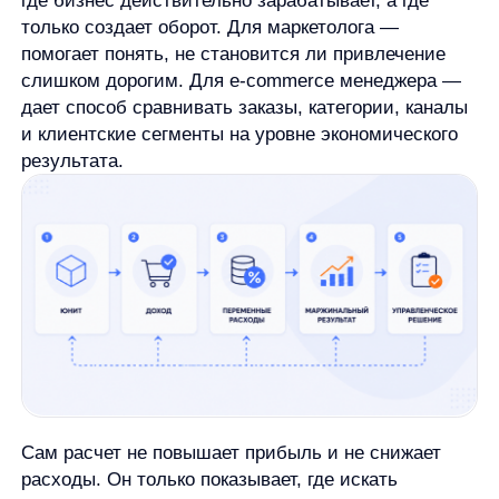
Что может быть юнитом в разных
бизнес-моделях
Юнит
— это единица, по которой бизнес
считает доходы и расходы. Универсального
юнита нет: его выбирают под бизнес-модель
и задачу анализа.
В интернет-магазине юнитом может быть заказ.
Тогда бизнес смотрит, сколько остается после
себестоимости товара, логистики, комиссии,
упаковки и других переменных расходов. Если
нужно оценить повторные покупки, удобнее считать
клиента: сколько он приносит за период, сколько
стоит его привлечь и какая маржа остается.
В подписочной модели юнитом часто становится
пользователь или подписка. Здесь важны
не только первая оплата, но и срок жизни клиента,
продления, отток и поддержка.