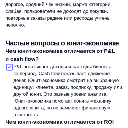
контекст, разложить задачу на этапы и двигаться к решению без
лишней драматизации. Вне работы увлекается Формулой-1,
русским бильярдом, силовыми тренировками и квизами.
Увеличим продажи вашего
интернет-магазина
Я ознакомился с условиями
Политики обработки персональных данных
и даю
согласие
на обработки моих персональных данных
Согласен на получение
рассылки с новостями AI от Any
Свяжитесь со мной