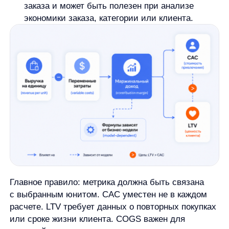
переменные расходы на юнит.
6. Сравните результат с привлечением, если
это уместно.
Если расчет идет по клиенту или каналу,
отдельно смотрят затраты на привлечение.
Если результат зависит от повторных покупок,
важно учитывать период, частоту покупок
и удержание.
Последний этап
— интерпретация. Не стоит
смотреть только на итоговое число. Нужно