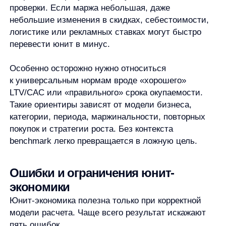
за выбранный период.
Третий уровень — товарная категория.
У разных категорий может быть разная маржа,
логистика, возвраты и чувствительность
к скидкам. Общий средний результат
по магазину может скрывать, что одна
категория зарабатывает, а другая держится
только за счет оборота.
Юнит-экономика также связана с тем, как
пользователь выбирает товар. Если покупатель
не находит нужный товар, не понимает различий
между вариантами, не доверяет карточке или
уходит сравнивать на другие площадки, это может
отражаться на конверсии, среднем чеке
и повторных покупках. Но такие связи нужно
анализировать отдельно: нельзя автоматически
утверждать, что улучшение поиска, рекомендаций
или карточек само по себе улучшит юнит-
экономику.
Для e-commerce полезно смотреть на связку
показателей:
средний чек, конверсию, стоимость