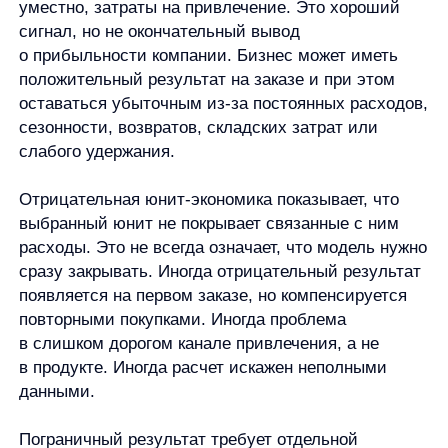
Главное ограничение метода — зависимость
от качества данных и корректности модели. Чем
больше допущений, тем осторожнее должен быть
вывод.
Как юнит-экономика связана с e-
commerce
В e-commerce юнит-экономику можно считать
на нескольких уровнях.
Первый уровень — заказ.
Здесь смотрят выручку, себестоимость товара,
скидку, комиссию, доставку, упаковку и другие
переменные расходы.
Второй уровень — клиент.
Здесь важны стоимость привлечения,
повторные покупки, средний чек, срок
взаимодействия и ценность клиента