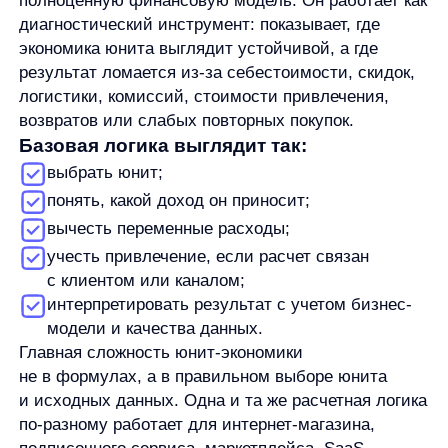
учесть привлечение, если расчет связан
с клиентом или каналом;
интерпретировать результат с учетом бизнес-
модели и качества данных.
Главная сложность юнит-экономики
не в формулах, а в правильном выборе юнита
и исходных данных. Одна и та же расчетная логика
по-разному работает для интернет-магазина,
подписочного сервиса, маркетплейса, SaaS-
продукта или офлайн-услуги.
Что такое юнит-экономика
простыми словами
Юнит-экономика показывает, что происходит
с деньгами на уровне одной выбранной единицы
бизнеса. У этой единицы есть доход, есть
переменные расходы и, в некоторых моделях,
стоимость привлечения. Если после расходов
остается положительный результат, юнит выглядит
экономически устойчивее. Если каждый новый
клиент, заказ или продажа приносит убыток, рост