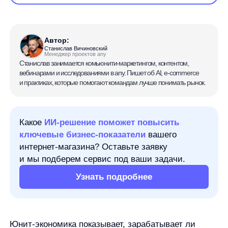
Станислав Вичиновский
Менеджер проектов any
Станислав занимается комьюнити-маркетингом, контентом,
вебинарами и исследованиями в any. Пишет об AI, e-commerce
и практиках, которые помогают командам лучше понимать рынок.
Какое
ИИ-решение поможет повысить
ключевые бизнес-показатели
вашего
интернет-магазина? Оставьте заявку
и мы подберем сервис под ваши задачи.
Узнать подробнее
Юнит-экономика показывает, зарабатывает ли
бизнес на одной выбранной единице: клиенте,
заказе, продаже, подписке, товаре, категории или
другом юните. Расчет помогает понять, сколько
денег приносит этот юнит, какие переменные
расходы с ним связаны и остается ли после них
положительный результат.