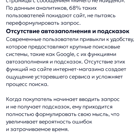
и затрачиваемое время.
Исследования показывают, что наличие
автозаполнения сокращает время поиска
на 25% и увеличивает вероятность успешного
нахождения товара на 30%.
Проблемы с пользовательским
интерфейсом
Неудачный дизайн поисковой строки и системы
фильтрации результатов — еще одна
распространенная проблема. Многие сайты
грешат неочевидным расположением поисковой
строки, слишком маленьким полем ввода или
скрытым поиском, доступным только после
нажатия на иконку.
После получения результатов поиска
пользователи часто сталкиваются с отсутствием
нужных фильтров или сложной навигацией.
Например, человек, ищущий «черный кожаный
диван», получает сотни результатов без
возможности отфильтровать их по материалу,