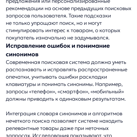
пользователю необходимы инструменты для
их уточнения. Продуманная система фильтров
значительно упрощает процесс выбора
и увеличивает вероятность совершения покупки.
Фильтры должны быть интуитивно понятными
и соответствовать специфике товаров. Для
одежды это могут быть размер, цвет, материал,
стиль; для электроники — технические
характеристики, бренд, ценовой диапазон.
Важно, чтобы фильтры были видимыми, легко
настраиваемыми и работали без перезагрузки
страницы.
Статистика показывает, что сайты с удобной
системой фильтрации демонстрируют на 26%
более высокий показатель времени,
проведенного пользователем на сайте, и на 21%
более высокую конверсию.
Мобильный поиск и голосовые
технологии
С учетом того, что более 60% трафика