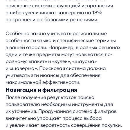
в электронной коммерции приходится
на мобильные устройства, оптимизация поиска
для смартфонов становится критически важной.
Поисковая строка должна быть достаточно
большой для удобного ввода с мобильного
устройства, а результаты поиска —
адаптированы для маленьких экранов.
Внедрение голосового поиска — еще один шаг
к улучшению пользовательского опыта.
По данным исследований, около 40%
пользователей смартфонов регулярно
используют голосовой поиск. Система должна
уметь распознавать естественную речь
и понимать разговорные запросы, такие как
«покажи красные кроссовки для бега дешевле
5000 рублей».
Как AI и Machine Learning
улучшают поиск на сайте