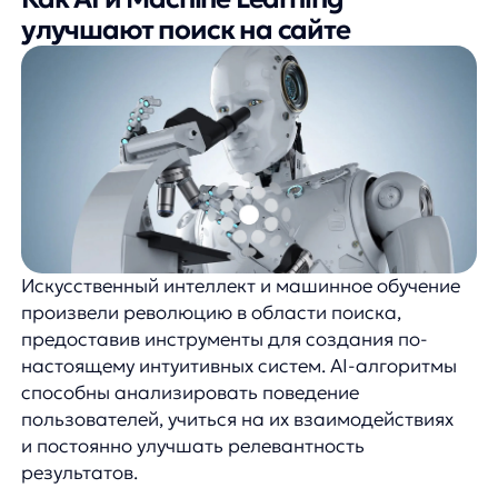
на сайте
AnyQuery
представляет собой комплексное
решение для оптимизации поиска,
объединяющее все вышеперечисленные
технологии в единой, легко интегрируемой
платформе. Система использует передовые
алгоритмы искусственного интеллекта для
обеспечения максимально релевантных
результатов и интуитивного пользовательского
опыта.
Ключевые преимущества AnyQuery включают:
Интеллектуальное автозаполнение
и подсказки,
которые адаптируются
к поведению пользователей и сезонным
трендам.
Продвинутое исправление ошибок,
позволяющее находить нужные товары даже
при наличии опечаток, ошибок раскладки
или использовании синонимов.
Персонализированные результаты поиска,
учитывающие предыдущие запросы