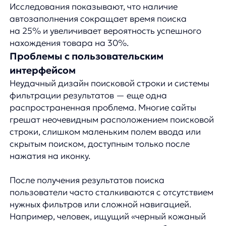
цвету или размеру. В результате 45%
пользователей отказываются от дальнейшего
взаимодействия с сайтом, если не могут быстро
найти нужную информацию среди результатов
поиска.
Отсутствие релевантных результатов
Даже если поиск находит товары, они не всегда
соответствуют ожиданиям пользователя.
Нерелевантные результаты могут появляться из-
за плохого ранжирования, когда наиболее
подходящие товары оказываются на второй или
третьей странице выдачи, а не в начале списка.
Статистика показывает, что 90% пользователей
просматривают только первую страницу
результатов поиска. Если наиболее подходящие
товары не отображаются в начале списка,
покупатель может решить, что нужного товара
на сайте нет, даже если это не так.
Как улучшить поиск на сайте