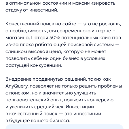
Согласие на получение рекламных и информационных расс
Руководство пользователя
Функциональные характеристики программного обеспечени
ПО распространяется в виде интернет-сервиса, специальные действия п
any
© ООО «Д Технолоджи», 2014-2026
Юридический адрес:
121 205, город Москва, тер Инновационного
Центра Сколково, Большой б-р, д. 42 стр. 1
Фактический адрес:
улица Грузинский Вал, 7. Башня 2