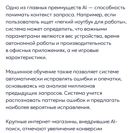
и покупки пользователя.
Оптимизация для мобильных устройств
и поддержка голосового поиска,
что
особенно важно в современных условиях.
Простая интеграция без необходимости
глубоких технических изменений на сайте.
Внедрение AnyQuery занимает минимум
времени и не требует существенных ресурсов
IT-отдела.
Клиенты, внедрившие AnyQuery, отмечают
впечатляющие результаты: рост конверсии
в среднем на 35%, увеличение среднего чека
на 18% и снижение показателя отказов на 25%.
Например, крупный интернет-магазин
электроники после интеграции AnyQuery
увеличил продажи на 42% в первый месяц
использования системы.
Важно отметить, что AnyQuery — это не просто
технологическое решение, а инструмент, который
постоянно совершенствуется и адаптируется
к изменяющимся потребностям рынка.