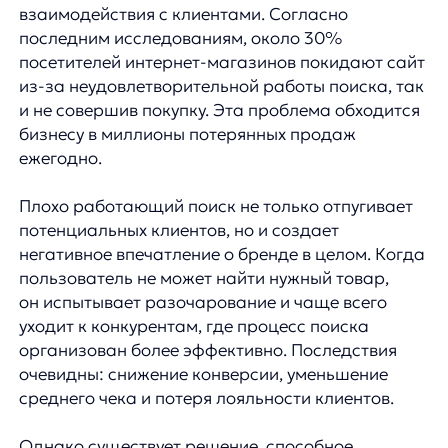
Плохо работающий поиск не только отпугивает
потенциальных клиентов, но и создает
негативное впечатление о бренде в целом. Когда
пользователь не может найти нужный товар,
он испытывает разочарование и чаще всего
уходит к конкурентам, где процесс поиска
организован более эффективно. Последствия
очевидны: снижение конверсии, уменьшение
среднего чека и потеря лояльности клиентов.
Однако существует решение, способное
кардинально изменить ситуацию —
AnyQuery
.
Эта передовая система поиска использует
искусственный интеллект для создания
интуитивного и эффективного поискового опыта,
который не только удерживает клиентов
на сайте, но и значительно повышает
вероятность совершения покупки.
Почему же?