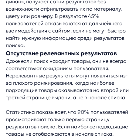
и увеличить конверсию
Использование автозаполнения
и предложений при поиске
Внедрение функции автозаполнения — один
из самых эффективных способов улучшить
поисковый опыт. Когда пользователь начинает
вводить запрос, система должна предлагать
популярные варианты завершения фразы,
основываясь на истории поисков и популярности
товаров.
Например, при вводе «нотб» система может
предложить варианты «ноутбук», «ноутбук