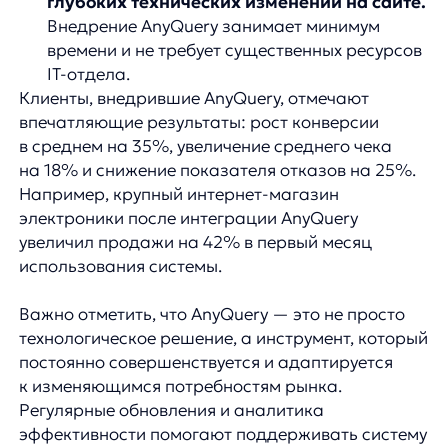
Продукты
Материалы
anyQuery
Блог
anyRecs
Документация
anyReviews
по интеграции
anyImages
Сведения
об IT-деятельности
Контакты
any-hello@tbank.ru
support@diginetica.com
+7 (985) 674-48-98
Вакансии
Документы
Реквизиты
Лицензионный договор-оферта
Политика обработки персональных данных
Согласие на обработку персональных данных
Рекомендательные алгоритмы
Деятельность в области ИТ