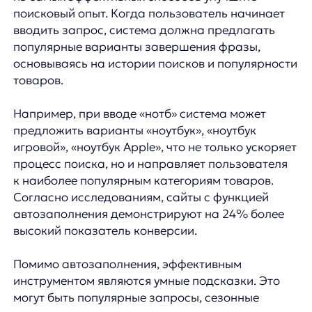
клавиатуры и понимать синонимы. Например,
запросы «телефон», «смартфон», «мобильный»
должны приводить к одинаковым результатам.
Интеграция словаря синонимов и алгоритмов
нечеткого поиска позволяет системе находить
релевантные товары даже при неточных
запросах. Исследования показывают, что
поисковые системы с функцией исправления
ошибок увеличивают конверсию на 18%
по сравнению с базовыми решениями.
Особенно важно учитывать региональные
особенности языка и специфические термины
в вашей отрасли. Например, в разных регионах
одни и те же предметы могут называться по-
разному: «пакет» и «кулек», «шаурма»
и «шаверма». Поисковая система должна
учитывать эти нюансы для обеспечения
максимальной эффективности.
Навигация и фильт рация
После получения результатов поиска