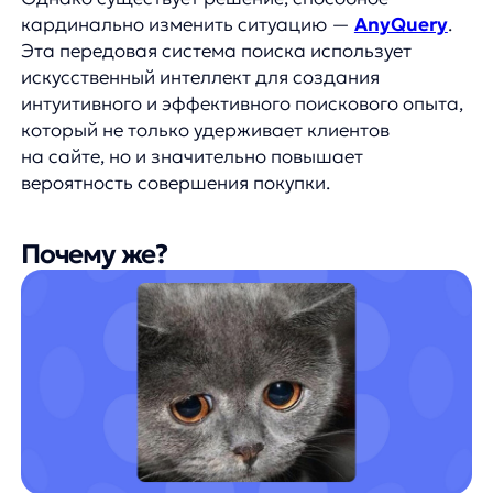
Проблемы с точностью поиска
Одна из главных причин, по которой
пользователи покидают сайты, связана с низкой
точностью поисковых алгоритмов. Большинство
стандартных поисковых систем не способны
распознавать синонимы, исправлять опечатки
или понимать ошибки раскладки клавиатуры.
Например, пользователь, ищущий «смартфон»,
может не получить результаты, если в каталоге
товары обозначены как «мобильные телефоны».
Аналогично, запрос «телефон самсунг» может
не выдать результаты для «Samsung Galaxy»,
хотя это именно то, что ищет покупатель.