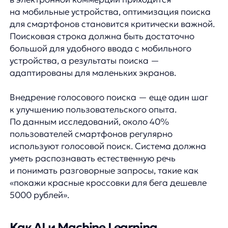
в офисных приложениях, а не игровые
характеристики.
Машинное обучение также позволяет системе
автоматически исправлять ошибки и опечатки,
основываясь на анализе миллионов
предыдущих запросов. Система учится
распознавать паттерны ошибок и предлагать
наиболее вероятные исправления.
Крупные интернет-магазины, внедрившие AI-
поиск, отмечают увеличение конверсии
на 30−45% и рост среднего чека на 15−20%. Это
объясняется тем, что пользователи быстрее
находят нужные товары и с большей
вероятностью добавляют в корзину
сопутствующие продукты, предложенные
системой.
Почему AnyQuery — идеальное
решение для улучшения поиска