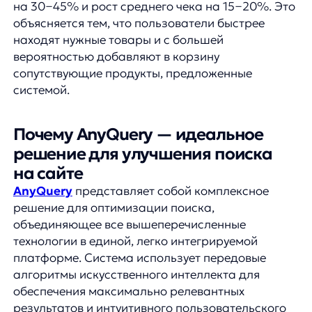
Регулярные обновления и аналитика
эффективности помогают поддерживать систему
в оптимальном состоянии и максимизировать
отдачу от инвестиций.
Качественный поиск на сайте — это не роскошь,
а необходимость для современного интернет-
магазина. Потеря 30% потенциальных клиентов
из-за плохо работающей поисковой системы —
слишком высокая цена, которую не может
позволить себе ни один бизнес в условиях
растущей конкуренции.
Внедрение продвинутых решений, таких как
AnyQuery, позволяет не только решить проблемы
с поиском, но и значительно улучшить
пользовательский опыт, повысить конверсию
и увеличить средний чек. Инвестиции
в качественный поиск — это инвестиции
в будущее вашего бизнеса.
Узнайте, как увеличить продажи