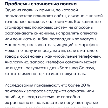
Исследования показывают, что более 20%
поисковых запросов содержат опечатки или
ошибки, а когда система не способна
их распознать, пользователи получают пустые
страницы с сообщением «ничего не найдено».
По данным аналитиков, 68% таких
пользователей покидают сайт, не пытаясь
переформулировать запрос.
Отсутствие автозаполнения и подсказок
Современные пользователи привыкли к удобству,
которое предоставляют крупные поисковые
системы, такие как Google, с их функциями
автозаполнения и подсказок. Отсутствие этих
функций на сайте интернет-магазина создает
ощущение устаревшего сервиса и усложняет
процесс поиска.
Когда покупатель начинает вводить запрос
и не получает подсказок, ему приходится
полностью формулировать свою мысль, что
увеличивает вероятность ошибок