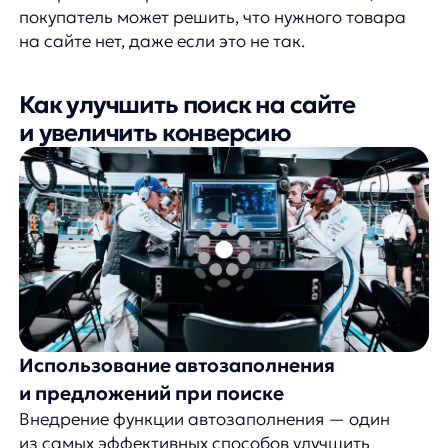
игровой», «ноутбук Apple», что не только ускоряет
процесс поиска, но и направляет пользователя
к наиболее популярным категориям товаров.
Согласно исследованиям, сайты с функцией
автозаполнения демонстрируют на 24% более
высокий показатель конверсии.
Помимо автозаполнения, эффективным
инструментом являются умные подсказки. Это
могут быть популярные запросы, сезонные
предложения или персонализированные
рекомендации на основе предыдущих поисковых
запросов пользователя. Такие подсказки
не только упрощают поиск, но и могут
стимулировать интерес к товарам, о которых
покупатель изначально не задумывался.
Исправление ошибок и понимание
синонимов
Современная поисковая система должна уметь
распознавать и исправлять распространенные
опечатки, учитывать ошибки раскладки