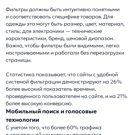
Искусственный интеллект и машинное обучение
произвели революцию в области поиска,
предоставив инструменты для создания по-
настоящему интуитивных систем. AI-алгоритмы
способны анализировать поведение
пользователей, учиться на их взаимодействиях
и постоянно улучшать релевантность
результатов.
Одно из главных преимуществ AI — способность
понимать контекст запроса. Например, если
пользователь ищет «легкий ноутбук для работы»,
система может определить, что важными
параметрами являются вес устройства, время
автономной работы и производительность