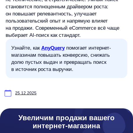
anyImages
Сведения
об IT-деятельности
Контакты
any-hello@tbank.ru
support@diginetica.com
+7 (985) 674-48-98
Вакансии
Документы
Реквизиты
Лицензионный договор-оферта
Политика обработки персональных данных
Согласие на обработку персональных данных
Рекомендательные алгоритмы
Деятельность в области ИТ
Согласие на получение рекламных и информационных рассыло
Руководство пользователя
Функциональные характеристики программного обеспечения
ПО распространяется в виде интернет-сервиса, специальные действия по у