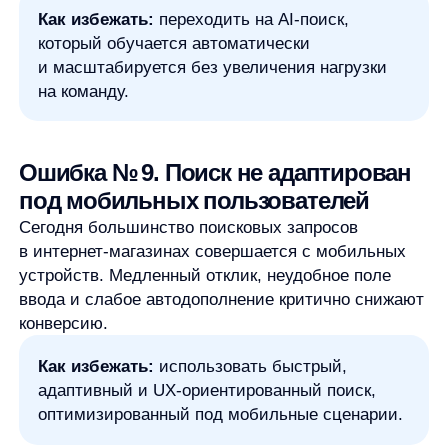
инструмент, который улучшает результаты
со временем.
Вывод
Большинство ошибок внедрения поиска —
не технические, а стратегические. Умный поиск
становится полноценным драйвером роста:
он повышает релевантность, улучшает
пользовательский опыт и напрямую влияет
на продажи. Современный eCommerce всё чаще
выбирает AI-поиск как стандарт.
Узнайте, как
AnyQuery
помогает интернет-
магазинам повышать конверсию, снижать
долю пустых выдач и превращать поиск
в источник роста выручки.
25.12.2025