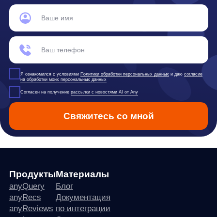
any
© ООО «Д Технолоджи», 2014-2026
Юридический адрес:
121 205, город Москва, тер Инновационного
Центра Сколково, Большой б-р, д. 42 стр. 1
Фактический адрес:
улица Грузинский Вал, 7. Башня 2
ИНН 7 728 492 537
Основной код по ОКВЭД — 62.01 Разработка компьютерного
программного обеспечения