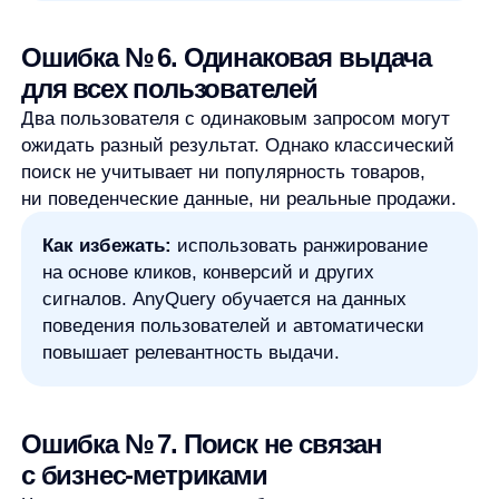
Как избежать:
анализировать поисковые
запросы, понимать, что пользователи ищут
и не находят, и использовать эти данные для
оптимизации ассортимента и контента.
Ошибка № 8. Ручная настройка,
которая не масштабируется
Ручные правила могут работать на небольшом
каталоге, но становятся узким местом при росте
ассортимента. Они требуют ресурсов
и не успевают за изменением спроса.
Как избежать:
переходить на AI-поиск,
который обучается автоматически
и масштабируется без увеличения нагрузки
на команду.
Ошибка № 9. Поиск не адаптирован