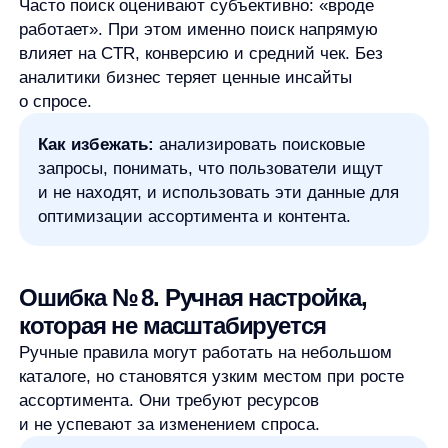
под мобильных пользователей
Сегодня большинство поисковых запросов
в интернет-магазинах совершается с мобильных
устройств. Медленный отклик, неудобное поле
ввода и слабое автодополнение критично снижают
конверсию.
Как избежать:
использовать быстрый,
адаптивный и UX-ориентированный поиск,
оптимизированный под мобильные сценарии.
Ошибка № 10. Поиск внедрили —
и забыли
Поиск — не статичная функция. Ассортимент,
пользовательское поведение и спрос постоянно
меняются. Если поиск не развивается, он быстро
теряет эффективность.
Как избежать:
использовать решения,
которые постоянно обучаются и адаптируются
к данным. AnyQuery работает как живой