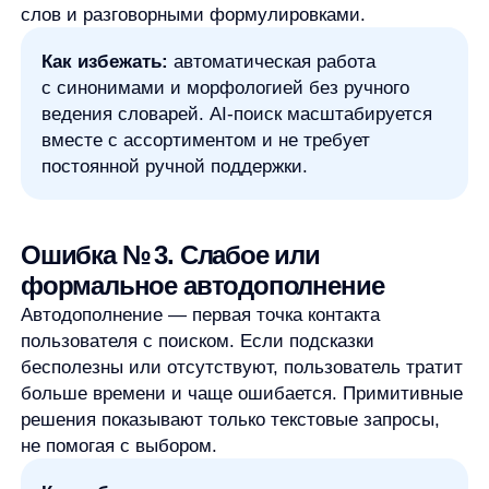
бесполезны или отсутствуют, пользователь тратит
больше времени и чаще ошибается. Примитивные
решения показывают только текстовые запросы,
не помогая с выбором.
Как избежать:
использовать умное
автодополнение, которое предлагает товары,
категории и популярные сценарии. Это
повышает CTR, ускоряет путь к покупке
и открывает возможности для кросс-селлов.
Ошибка № 4. Пустая выдача как
тупик
Сообщение «Ничего не найдено» — один из самых
дорогих сценариев для бизнеса. Пустая выдача
возникает из-за опечаток, неточных формулировок
или отсутствия нужного товара, но пользователь
не должен оказываться в тупике.
Как избежать:
предлагать альтернативные
запросы, популярные товары или категории,