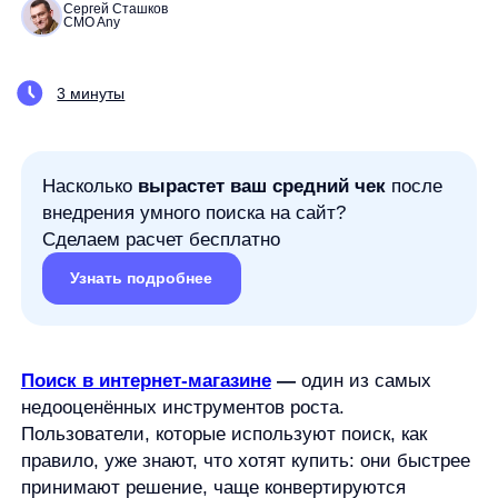
Насколько
вырастет ваш средний чек
после
внедрения умного поиска на сайт?
Сделаем расчет бесплатно
Узнать подробнее
Поиск в интернет-магазине
—
один из самых
недооценённых инструментов роста.
Пользователи, которые используют поиск, как
правило, уже знают, что хотят купить: они быстрее
принимают решение, чаще конвертируются
и приносят больше выручки. При этом во многих
eCommerce-проектах поиск до сих пор
воспринимается как второстепенная функция —
«чтобы был». В результате бизнес теряет продажи
буквально на каждом шаге пользовательского пути.
Ниже разберём 10 самых распространённых