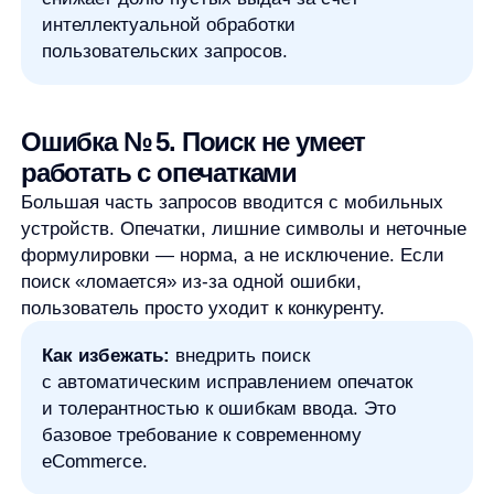
Ошибка № 6. Одинаковая выдача
для всех пользователей
Два пользователя с одинаковым запросом могут
ожидать разный результат. Однако классический
поиск не учитывает ни популярность товаров,
ни поведенческие данные, ни реальные продажи.
Как избежать:
использовать ранжирование
на основе кликов, конверсий и других
сигналов. AnyQuery обучается на данных
поведения пользователей и автоматически
повышает релевантность выдачи.
Ошибка № 7. Поиск не связан
с бизнес-метриками
Часто поиск оценивают субъективно: «вроде
работает». При этом именно поиск напрямую
влияет на CTR, конверсию и средний чек. Без
аналитики бизнес теряет ценные инсайты
о спросе.