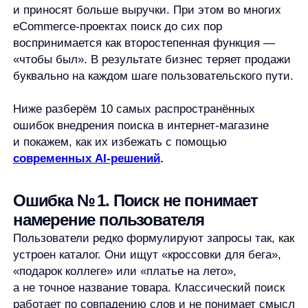
ошибок внедрения поиска в интернет-магазине
и покажем, как их избежать с помощью
современных AI-решений
.
Ошибка № 1. Поиск не понимает
намерение пользователя
Пользователи редко формулируют запросы так, как
устроен каталог. Они ищут «кроссовки для бега»,
«подарок коллеге» или «платье на лето»,
а не точное название товара. Классический поиск
работает по совпадению слов и не понимает смысл
запроса. В результате пользователь видит
нерелевантную выдачу и уходит.
Как избежать:
использовать AI-поиск,
который анализирует интент запроса
и подбирает результаты по смыслу, а не по
буквальному совпадению. AnyQuery
учитывает контекст запроса и реальные
пользовательские сценарии, повышая
релевантность выдачи.