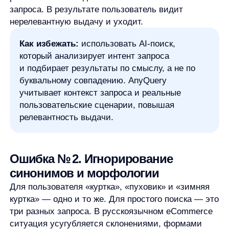
Ошибка № 2. Игнорирование
синонимов и морфологии
Для пользователя «куртка», «пуховик» и «зимняя
куртка» — одно и то же. Для простого поиска — это
три разных запроса. В русскоязычном eCommerce
ситуация усугубляется склонениями, формами
слов и разговорными формулировками.
Как избежать:
автоматическая работа
с синонимами и морфологией без ручного
ведения словарей. AI-поиск масштабируется
вместе с ассортиментом и не требует
постоянной ручной поддержки.
Ошибка № 3. Слабое или
формальное автодополнение
Автодополнение — первая точка контакта
пользователя с поиском. Если подсказки