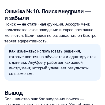
Увеличим продажи вашего
интернет-магазина
Я ознакомился с условиями
Политики обработки персональных данных
и даю
согласие
на обработки моих персональных данных
Согласен на получение
рассылки с новостями AI от Any
Свяжитесь со мной
Продукты
Материалы
anyQuery
Блог
anyRecs
Документация
anyReviews
по интеграции