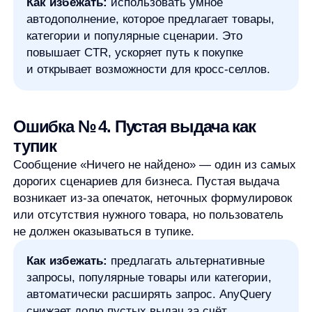
автоматически расширять запрос. AnyQuery
снижает долю пустых выдач за счёт
интеллектуальной обработки
пользовательских запросов.
Ошибка № 5. Поиск не умеет
работать с опечатками
Большая часть запросов вводится с мобильных
устройств. Опечатки, лишние символы и неточные
формулировки — норма, а не исключение. Если
поиск «ломается» из-за одной ошибки,
пользователь просто уходит к конкуренту.
Как избежать:
внедрить поиск
с автоматическим исправлением опечаток
и толерантностью к ошибкам ввода. Это
базовое требование к современному
eCommerce.