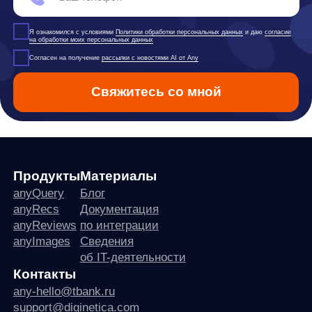
any
© ООО «Д Технолоджи», 2014-2026
Юридический адрес:
121 205, город Москва, тер Инновационного
Центра Сколково, Большой б-р, д. 42 стр. 1
Фактический адрес:
улица Грузинский Вал, 7. Башня 2
ИНН 7 728 492 537
Основной код по ОКВЭД — 62.01 Разработка компьютерного
программного обеспечения