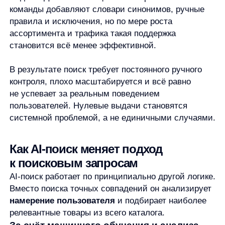
понимает опечатки и разные раскладки;
учитывает синонимы и семантическую
близость запросов;
анализирует, какие товары пользователи
реально выбирают по похожим запросам;
обучается на кликах, просмотрах и покупках.
Поиск перестаёт быть статичным инструментом
и превращается в самообучающуюся систему.
Даже если запрос сформулирован неточно, AI-
поиск стремится показать пользователю лучший
возможный результат, а не «ничего».
Именно поэтому при переходе на AI-поиск доля
нулевых выдач сокращается.
Автодополнение как первая линия
защиты от нулевых выдач
Большая часть проблем с поиском возникает ещё
на этапе ввода запроса. Пользователь может
не знать точное название товара или сомневаться