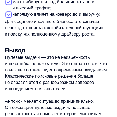
Я ознакомился с условиями
Политики обработки персональных данных
и даю
согласие
на обработки моих персональных данных
Согласен на получение
рассылки с новостями AI от Any
Свяжитесь со мной
Продукты
Материалы
anyQuery
Блог
anyRecs
Документация
anyReviews
по интеграции
anyImages
Сведения
об IT-деятельности
Контакты
any-hello@tbank.ru
support@diginetica.com
+7 (985) 674-48-98
Вакансии
Документы