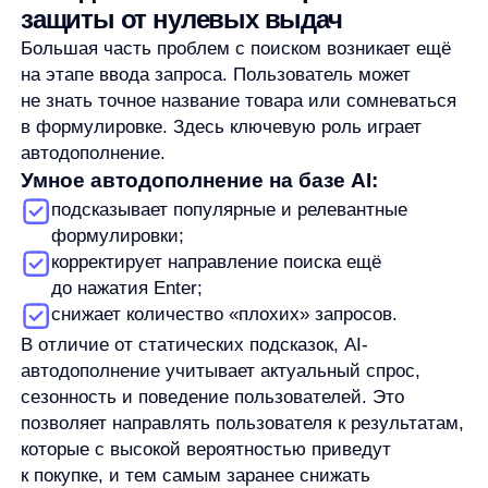
ситуациями.
Классический подход — показать
пользователю сообщение «ничего
не найдено». AI-поиск предлагает
альтернативу. Вместо пустой страницы
пользователь видит:
похожие товары;
популярные категории;
персонализированные предложения на основе
его поведения.
Таким образом, даже если точного совпадения нет,
пользователь остаётся в сценарии выбора. Это
снижает bounce rate, повышает вовлечённость
и сохраняет шанс на покупку.
Почему AnyQuery эффективно
решает проблему нулевых выдач
AnyQuery —
это AI-поиск, разработанный
специально для e-commerce. Он объединяет
интеллектуальную обработку запросов,