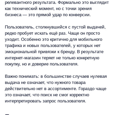
покупку, но и доверие пользователя.
Важно понимать: в большинстве случаев нулевая
выдача не означает, что нужного товара
действительно нет в ассортименте. Гораздо чаще
это означает, что поиск не смог корректно
интерпретировать запрос пользователя.
Почему нулевые выдачи возникают
даже в крупных интернет-магазинах
Причины нулевых выдач почти всегда связаны
не с ассортиментом, а с ограничениями поиска.
Пользователи вводят запросы так, как им удобно:
с опечатками, сокращениями, разговорными
формулировками, смешивая бренды,
характеристики и категории. Один и тот же товар
может называться по-разному: «кроссовки»,
«кеды», «sneakers», «обувь для бега». Если поиск
ориентирован на точные совпадения, он просто
«не видит» релевантные товары.