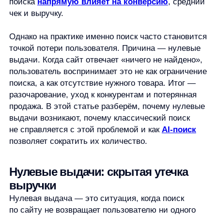
поиска, а как отсутствие нужного товара. Итог —
разочарование, уход к конкурентам и потерянная
продажа. В этой статье разберём, почему нулевые
выдачи возникают, почему классический поиск
не справляется с этой проблемой и как
AI-поиск
позволяет сократить их количество.
Нулевые выдачи: скрытая утечка
выручки
Нулевая выдача — это ситуация, когда поиск
по сайту не возвращает пользователю ни одного
релевантного результата. Формально это выглядит
как технический момент, но с точки зрения
бизнеса — это прямой удар по конверсии.
Пользователь, столкнувшийся с пустой выдачей,
редко пробует искать ещё раз. Чаще он просто
уходит. Особенно это критично для мобильного
трафика и новых пользователей, у которых нет
эмоциональной привязки к бренду. В результате
интернет-магазин теряет не только конкретную