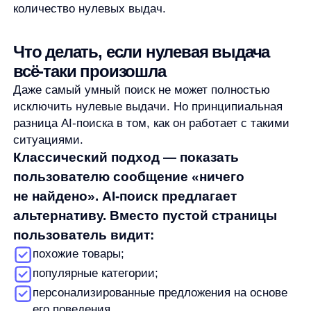
автодополнение и умную логику работы с пустыми
результатами в одном решении.
AnyQuery:
понимает намерения пользователей,
а не только слова;
обучается на данных конкретного интернет-
магазина;
масштабируется под большие каталоги
и высокий трафик;
напрямую влияет на конверсию и выручку.
Для среднего и крупного бизнеса это означает
переход от поиска как «обязательной функции»
к поиску как полноценному драйверу роста.
Вывод
Нулевые выдачи — это не неизбежность
и не ошибка пользователя. Это сигнал о том, что
поиск не соответствует современным ожиданиям.
Классические поисковые решения больше
не справляются с разнообразием запросов
и поведением пользователей.