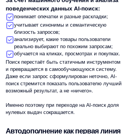
в формулировке. Здесь ключевую роль играет
автодополнение.
Умное автодополнение на базе AI:
подсказывает популярные и релевантные
формулировки;
корректирует направление поиска ещё
до нажатия Enter;
снижает количество «плохих» запросов.
В отличие от статических подсказок, AI-
автодополнение учитывает актуальный спрос,
сезонность и поведение пользователей. Это
позволяет направлять пользователя к результатам,
которые с высокой вероятностью приведут
к покупке, и тем самым заранее снижать
количество нулевых выдач.
Что делать, если нулевая выдача
всё-таки произошла
Даже самый умный поиск не может полностью
исключить нулевые выдачи. Но принципиальная
разница AI-поиска в том, как он работает с такими