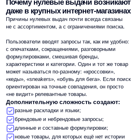
Дополнительную сложность создают:
разные раскладки и языки;
брендовые и небрендовые запросы;
длинные и составные формулировки;
новые товары, для которых ещё нет истории
поиска.
В итоге даже при богатом каталоге пользователь
регулярно сталкивается с пустыми результатами.
Почему классический поиск
усугубляет проблему
Классический поиск в интернет-магазинах чаще
всего построен на keyword-подходе. Он ищет
точные или частичные совпадения между
запросом пользователя и текстовыми полями
в каталоге: названием, описанием, атрибутами.
У такого подхода есть фундаментальные
ограничения. Он не понимает смысл запроса
и не работает с намерением пользователя. Любое
отклонение от «идеальной» формулировки резко