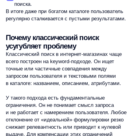
снижает релевантность или приводит к нулевой
выдаче. Для компенсации этих ограничений
команды добавляют словари синонимов, ручные
правила и исключения, но по мере роста
ассортимента и трафика такая поддержка
становится всё менее эффективной.
В результате поиск требует постоянного ручного
контроля, плохо масштабируется и всё равно
не успевает за реальным поведением
пользователей. Нулевые выдачи становятся
системной проблемой, а не единичными случаями.
Как AI-поиск меняет подход
к поисковым запросам
AI-поиск работает по принципиально другой логике.
Вместо поиска точных совпадений он анализирует
намерение пользователя
и подбирает наиболее
релевантные товары из всего каталога.
За счёт машинного обучения и анализа
поведенческих данных AI-поиск: