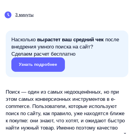
Насколько
вырастет ваш средний чек
после
внедрения умного поиска на сайт?
Сделаем расчет бесплатно
Узнать подробнее
Поиск — один из самых недооценённых, но при
этом самых конверсионных инструментов в e-
commerce. Пользователи, которые используют
поиск по сайту, как правило, уже находятся ближе
к покупке: они знают, что хотят, и ожидают быстро
найти нужный товар. Именно поэтому качество
поиска
напрямую влияет на конверсию
, средний
чек и выручку.
Однако на практике именно поиск часто становится
точкой потери пользователя. Причина — нулевые
выдачи. Когда сайт отвечает «ничего не найдено»,
пользователь воспринимает это не как ограничение