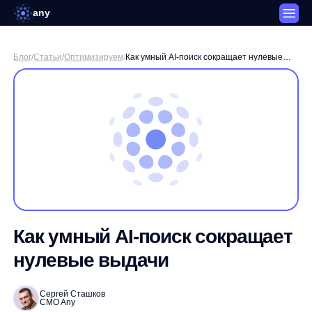
any
Блог
/
Статьи
/
Оптимизируем
/
Как умный AI-поиск сокращает нулевые
выдачи
Как умный AI-поиск сокращает
нулевые выдачи
Сергей Сташков
CMO Any
3 минуты