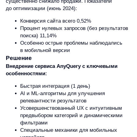
Кейс наглядно демонстрирует, что инвестиции
в оптимизацию поиска — не просто
улучшение пользовательского опыта,
а прямые бизнес-инвестиции с измеримой
отдачей:
Рост конверсии и выручки
Повышение маржинальности за счет
снижения возвратов и обращений
в поддержку
Улучшение пользовательского опыта,
особенно на мобильных устройствах
Эффективный поиск действительно является
мостом между желанием покупателя
и моментом покупки, превращаясь в ключевой
драйвер роста выручки для интернет-
магазина.
Практические рекомендации: что