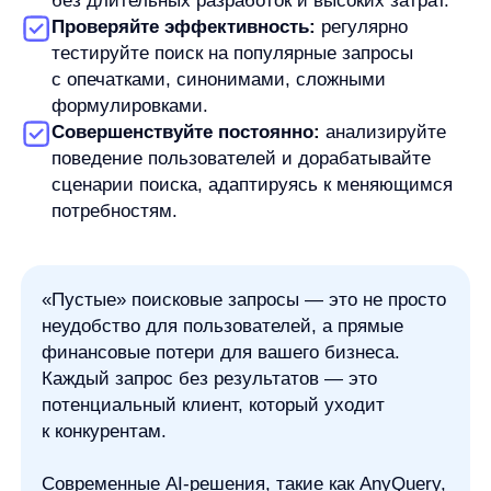
any-hello@tbank.ru
support@diginetica.com
+7 (985) 674-48-98
Вакансии
Документы
Реквизиты
Лицензионный договор-оферта
Политика обработки персональных данных
Согласие на обработку персональных данных
Рекомендательные алгоритмы
Деятельность в области ИТ
Согласие на получение рекламных и информационных рассыло
Руководство пользователя
Функциональные характеристики программного обеспечения
ПО распространяется в виде интернет-сервиса, специальные действия по у