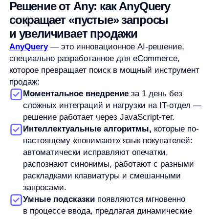
магазинов используют поиск (и эти посетители
обычно имеют более высокий показатель
конверсии), улучшение поисковой
функциональности становится критически важным
фактором для роста бизнеса.
AnyQuery идеально подходит как для крупных
маркетплейсов с миллионами товаров, так и для
средних интернет-магазинов, стремящихся
оптимизировать пользовательский опыт
и увеличить продажи.
Примеры и кейсы: как топ-
ритейлеры решают проблему
пустых запросов
ВоинМаркет — магазин одежды и снаряжения для
активного отдыха и туризма — столкнулся
с проблемами в работе поиска на сайте, что
существенно снижало продажи. Показатели
до оптимизации (июнь 2024):