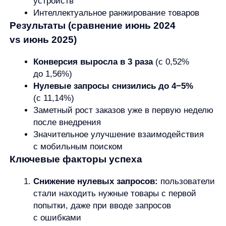
можно сделать уже сейчас?
Вот что вы можете внедрить для решения
проблемы «пустых» запросов:
Анализируйте данные:
регулярно изучайте
логи поисковых запросов, которые не дали
результатов — это ценный источник для
расширения ассортимента и улучшения
поиска.
Оптимизируйте страницу «ничего
не найдено»:
добавьте релевантные
рекомендации и альтернативные товары,
предложите подписку на уведомление
о поступлении.