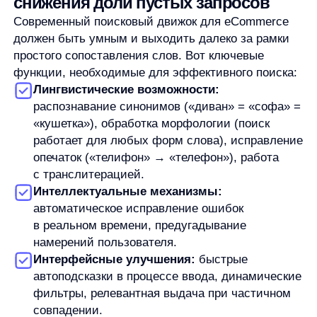
Именно здесь на помощь приходят технологии
искусственного интеллекта и машинного обучения.
AI-системы способны самостоятельно
анализировать поисковые запросы, выявлять
паттерны, учиться на ошибках и постоянно
совершенствоваться.
Решение от Any: как AnyQuery
сокращает «пустые» запросы
и увеличивает продажи
AnyQuery
— это инновационное AI-решение,
специально разработанное для eCommerce,
которое превращает поиск в мощный инструмент
продаж:
Моментальное внедрение
за 1 день без
сложных интеграций и нагрузки на IT-отдел —
решение работает через JavaScript-тег.
Интеллектуальные алгоритмы,
которые по-
настоящему «понимают» язык покупателей:
автоматически исправляют опечатки,
распознают синонимы, работают с разными