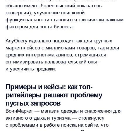
Нулевые запросы снизились до 4−5%
(с 11,14%)
Заметный рост заказов уже в первую неделю
после внедрения
Значительное улучшение взаимодействия
с мобильным поиском
Ключевые факторы успеха
Снижение нулевых запросов:
пользователи
стали находить нужные товары с первой
попытки, даже при вводе запросов
с ошибками
Оптимизация мобильного UX:
удобные
фильтры, предвыбор категории, интуитивные
подсказки
Умные алгоритмы релевантности:
AI-
подбор категорий, интеллектуальное
ранжирование товаров
Постоянная аналитика и настройка:
мониторинг отчётов, анализ поведения
пользователей, корреляция запросов
с покупками