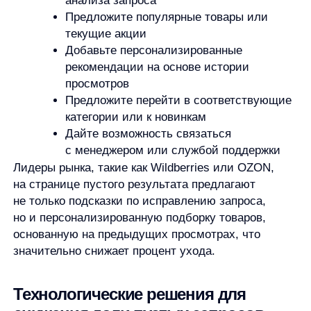
работает для любых форм слова), исправление
опечаток («телифон» → «телефон»), работа
с транслитерацией.
Интеллектуальные механизмы:
автоматическое исправление ошибок
в реальном времени, предугадывание
намерений пользователя.
Интерфейсные улучшения:
быстрые
автоподсказки в процессе ввода, динамические
фильтры, релевантная выдача при частичном
совпадении.
Персонализация:
адаптация результатов под
интересы конкретного пользователя,
рекомендации на основе поведенческой
аналитики.
Почему ручная доработка поиска неэффективна?
Это требует огромных ресурсов: постоянного
мониторинга запросов, ручного создания словарей
синонимов, настройки правил для каждого
исключения. Кроме того, поведение пользователей
и тренды поиска меняются слишком быстро.