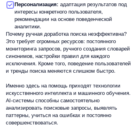
раскладками клавиатуры и смешанными
запросами.
Умные подсказки
появляются мгновенно
в процессе ввода, предлагая динамические
фильтры и категории, что экономит время
покупателя.
Персонализация:
поиск учитывает
предыдущие запросы, просмотры, покупки
и предлагает максимально релевантные
результаты для каждого пользователя.
Прозрачная аналитика:
детальные отчеты
о поисковых запросах, их эффективности,
конверсии и автоматический контроль качества
поиска.
Внедрение AnyQuery приносит конкретные,
измеримые результаты:
Снижение доли пустых поисковых запросов
с 20% до минимальных 3%
Увеличение конверсии из поиска до 15%
Рост выручки на 20−30% за счет увеличения
числа заказов и среднего чека
Учитывая, что около 60% посетителей интернет-