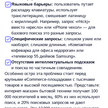
крупными eCommerce-площадками с тысячами
товаров и высокой посещаемостью. Представьте:
интернет-магазин бытовой техники получает 100
000 посетителей в месяц, 60% из них используют
поиск, и 20% поисковых запросов не дают
результатов. Это 12 000 потенциальных клиентов,
которые ушли без покупки!
Как пустые запросы влияют
на бизнес: цифры и факты
Давайте говорить цифрами: до 30% пользователей
покидают сайт сразу после получения пустой
выдачи поиска. Они не переформулируют запрос,
не пытаются найти альтернативу — они уходят,
чаще всего к конкурентам.
Это напрямую влияет на:
SEO-показатели — поисковые системы видят
высокий процент отказов и понижают рейтинг
сайта
Поведенческие факторы — снижается время