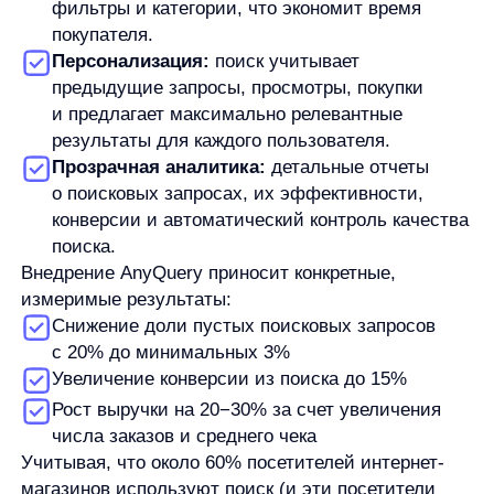
Конверсия сайта всего 0,52%
Процент нулевых запросов (без результатов
поиск а) 11,14%
Особенно острые проблемы наблюдались
в мобильной версии
Решение
Внедрение сервиса AnyQuery с ключевыми
особенностями:
Быстрая интеграция (1 день)
AI и ML-алгоритмы для улучшения
релевантности результатов
Усовершенствованный UX с интуитивным
предвыбором категорий и динамическими
фильтрами
Специальные механики для мобильных
устройств
Интеллектуальное ранжирование товаров
Результаты (сравнение июнь 2024
vs июнь 2025)
Конверсия выросла в 3 раза
(с 0,52%
до 1,56%)