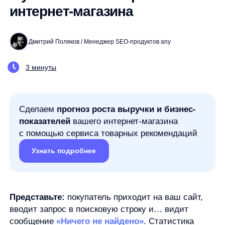
Дмитрий Поляков / Менеджер SEO-продуктов any
3 минуты
Сделаем
прогноз роста выручки и бизнес-
показателей
вашего интернет-магазина
с помощью сервиса товарных рекомендаций
Узнать подробнее
Представьте:
покупатель приходит на ваш сайт,
вводит запрос в поисковую строку и… видит
сообщение
«Ничего не найдено»
. Статистика
неумолима — более 20% поисковых запросов
в среднем интернет-магазине заканчиваются
именно так, пустой выдачей. А пустая выдача —
это упущенная возможность продажи и, вероятно,
потерянный клиент.
Каждый такой запрос негативно влияет