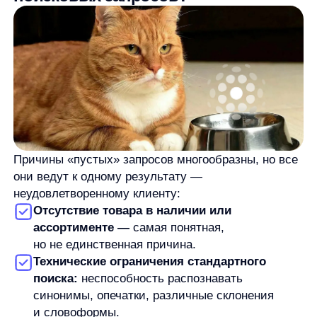
они ведут к одному результату —
неудовлетворенному клиенту:
Отсутствие товара в наличии или
ассортименте —
самая понятная,
но не единственная причина.
Технические ограничения стандартного
поиска:
неспособность распознавать
синонимы, опечатки, различные склонения
и словоформы.
Языковые барьеры:
пользователь путает
раскладку клавиатуры, использует
транслитерацию, смешивает латиницу
с кириллицей. Например, запрос «rhtckj»
вместо «кресло» или «iPhone чехол» — для
базового поиска это разные запросы.
Специфические запросы:
слишком узкие или
наоборот, слишком длинные. «Компактная
кофеварка для офиса недорогая» или
«телевизор 55 дюймов Samsung».
Отсутствие интеллектуальных подсказок
и поиска по частичным совпадениям.
Особенно остро эта проблема стоит перед