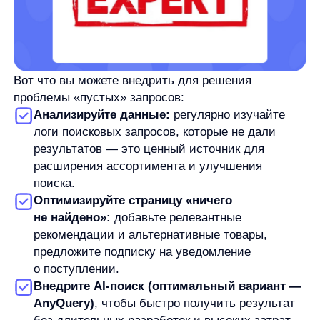
Я ознакомился с условиями
Политики обработки персональных данных
и даю
согласие
на обработки моих персональных данных
Согласен на получение
рассылки с новостями AI от Any
Свяжитесь со мной
Продукты
Материалы
anyQuery
Блог
anyRecs
Документация
anyReviews
по интеграции
anyImages
Сведения
об IT-деятельности
Контакты