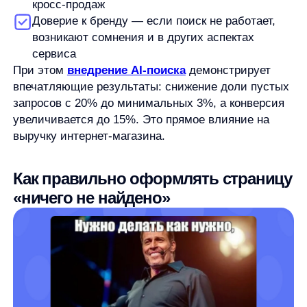
Даже если поисковых запросов без результатов
не избежать полностью, важно правильно
организовать страницу «ничего не найдено»:
Будьте честны с пользователем —
не пытайтесь выдать нерелевантные товары
за нужные. Это только усугубит разочарование.
Предложите понятное объяснение —
четкое
сообщение, извинение и рекомендации
по дальнейшим действиям: «К сожалению,
по запросу „смартфон нокла“ ничего
не найдено. Возможно, вы имели в виду
„смартфон Nokia“?»
Удержите клиента
с помощью умных
альтернатив:
Покажите похожие товары на основе
анализа запроса
Предложите популярные товары или
текущие акции
Добавьте персонализированные
рекомендации на основе истории