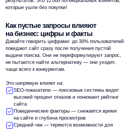
на сайте и глубина просмотров
Средний чек — теряются возможности для
кросс-продаж
Доверие к бренду — если поиск не работает,
возникают сомнения и в других аспектах
сервиса
При этом
внедрение AI-поиска
демонстрирует
впечатляющие результаты: снижение доли пустых
запросов с 20% до минимальных 3%, а конверсия
увеличивается до 15%. Это прямое влияние на
выручку интернет-магазина.
Как правильно оформлять страницу
«ничего не найдено»