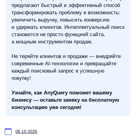
any
© ООО «Д Технолоджи», 2014-2026
Юридический адрес:
121 205, город Москва, тер Инновационного
Центра Сколково, Большой б-р, д. 42 стр. 1
Фактический адрес:
улица Грузинский Вал, 7. Башня 2
ИНН 7 728 492 537
Основной код по ОКВЭД — 62.01 Разработка компьютерного
программного обеспечения