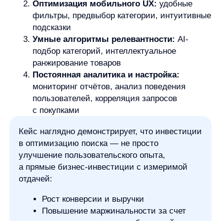
Внедрите AI-поиск (оптимальный вариант —
AnyQuery)
, чтобы быстро получить результат
без длительных разработок и высоких затрат.
Проверяйте эффективность:
регулярно
тестируйте поиск на популярные запросы
с опечатками, синонимами, сложными
формулировками.
Совершенствуйте постоянно:
анализируйте
поведение пользователей и дорабатывайте
сценарии поиска, адаптируясь к меняющимся
потребностям.
«Пустые» поисковые запросы — это не просто
неудобство для пользователей, а прямые
финансовые потери для вашего бизнеса.
Каждый запрос без результатов — это
потенциальный клиент, который уходит
к конкурентам.
Современные AI-решения, такие как AnyQuery,
предлагают быстрый и эффективный способ