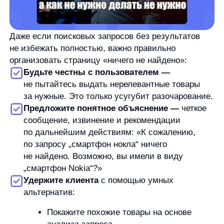
просмотров
Предложите перейти в соответствующие
категории или к новинкам
Дайте возможность связаться
с менеджером или службой поддержки
Лидеры рынка, такие как Wildberries или OZON,
на странице пустого результата предлагают
не только подсказки по исправлению запроса,
но и персонализированную подборку товаров,
основанную на предыдущих просмотрах, что
значительно снижает процент ухода.
Технологические решения для
снижения доли пустых запросов
Современный поисковый движок для eCommerce
должен быть умным и выходить далеко за рамки
простого сопоставления слов. Вот ключевые
функции, необходимые для эффективного поиска:
Лингвистические возможности:
распознавание синонимов («диван» = «софа» =
«кушетка»), обработка морфологии (поиск