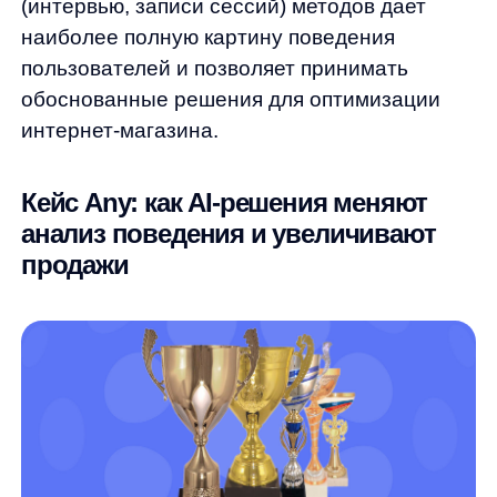
Персонализированные рекомендации
в реальном времени
Умные кросс-селлы и апселлы,
увеличивающие средний чек
Адаптация к сезонным трендам
и изменениям в поведении
пользователей
Интеграция с существующими
системами и минимальные требования
к ресурсам
Реальный кейс:
сеть детских гипермаркетов
после
внедрения AnyRecs
увидела рост
количества заказа из поиска на 20%
Как это работает?
В основе всех продуктов Any лежат
передовые технологии машинного обучения