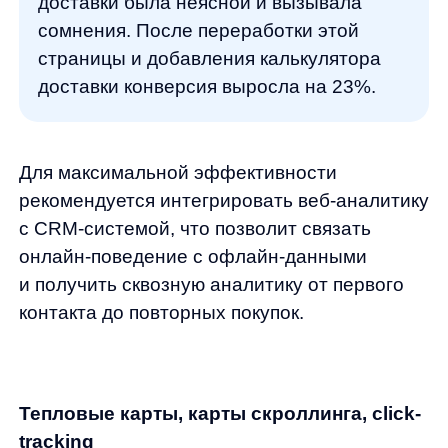
действия посетителей: движения мыши,
клики, заполнение форм, навигацию между
страницами.
Этот метод особенно полезен для
выявления проблем с юзабилити, которые
невозможно обнаружить с помощью
количественных данных.
Пример применения:
анализируя
записи сессий, команда интернет-
магазина мебели заметила, что
пользователи часто путаются при
заполнении формы оплаты — они
многократно исправляли введенные
данные и в итоге часто покидали сайт
без покупки. Упрощение формы
и добавление подсказок привело