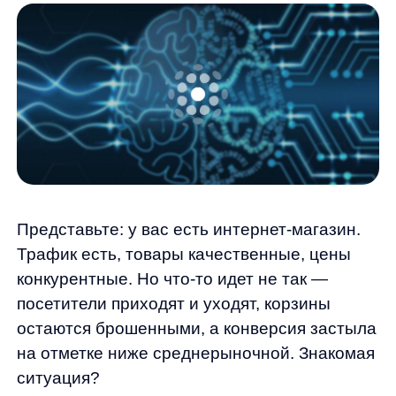
Представьте: у вас есть интернет-магазин.
Трафик есть, товары качественные, цены
конкурентные. Но что-то идет не так —
посетители приходят и уходят, корзины
остаются брошенными, а конверсия застыла
на отметке ниже среднерыночной. Знакомая
ситуация?
Именно в такой ситуации оказался Олег,
владелец онлайн-магазина электроники. Его
бизнес работал уже третий год, но рост
продаж замедлился. Стандартные
метрики — количество посещений, показы
страниц, время на сайте — не давали ответа
на главный вопрос: почему люди
не покупают? Олег понимал, что за сухими