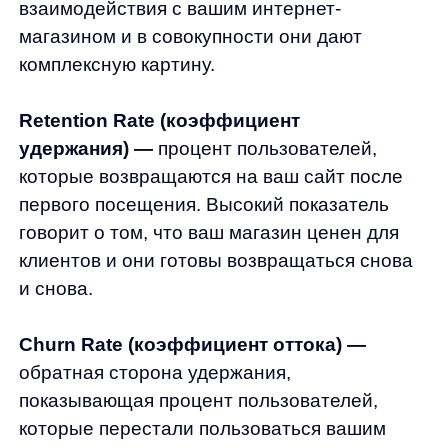
длительные сессии обычно свидетельствуют
о заинтересованности и вовлеченности.
Bounce Rate (показатель отказов) —
процент посетителей, покинувших сайт
после просмотра только одной страницы.
Высокий показатель может говорить
о несоответствии контента ожиданиям
пользователей или проблемах с юзабилити.
Net Promoter Score (NPS) —
индекс
лояльности клиентов, измеряющий
готовность рекомендовать ваш магазин
другим. Это качественный показатель,
дающий представление об общем
впечатлении пользователей.