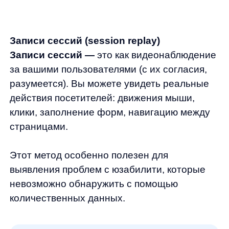
Юзабилити-тестирование (наблюдение
за реальными пользователями,
выполняющими задания на сайте)
Опросы и формы обратной связи
Эти методы дают глубокое понимание
мотивации, ожиданий и проблем
пользователей «из первых рук».
Пример применения:
серия интервью
с клиентами интернет-магазина детских
товаров выявила, что родители часто
ищут товары по возрасту ребенка,
но существующие фильтры были
неудобными. Добавление интуитивной
фильтрации по возрасту и этапам
развития ребенка привело к увеличению
времени на сайте на 27% и росту