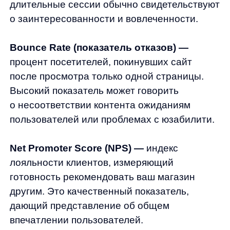
Реальная ситуация:
интернет-магазин
одежды заметил резкий рост показателя
оттока после редизайна сайта. Анализ
других метрик показал, что
одновременно снизилась конверсия
и увеличилось количество брошенных
корзин. Детальное исследование
выявило, что новый дизайн формы
оформления заказа был
не интуитивным, что привело к потере
клиентов на этапе оплаты. После
исправления проблемы показатели
вернулись к норме и даже улучшились.
Именно поэтому комплексный анализ
нескольких метрик в их взаимосвязи — ключ
к пониманию реального поведения