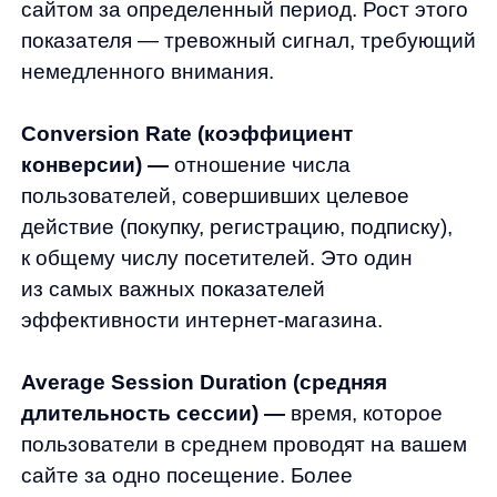
Важно понимать, что ни одна метрика
в отдельности не даст полной картины.
Например, высокий показатель отказов
может быть нормальным для страниц, где
пользователь получает всю необходимую
информацию сразу (например, страница
контактов). А высокая средняя длительность
сессии может свидетельствовать
не о заинтересованности, а о сложности
навигации.