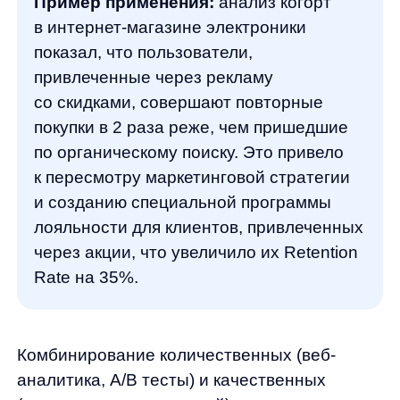
кликабельности) результатов поиска
достигает 400%, а конверсия поисковых
сессий увеличивается на 25−30%. Когда
пользователи находят именно то, что ищут,
они с гораздо большей вероятностью
совершают покупку.
AnyRecs: персонализированные
рекомендации для роста среднего
чека
AnyRecs —
система рекомендаций, которая
анализирует поведение пользователей
и предлагает им наиболее релевантные
товары на основе их предпочтений, истории
просмотров и покупок, а также поведения
похожих пользователей.
Преимущества AnyRecs: