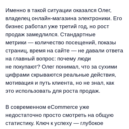
цифрами скрываются реальные действия,
мотивация и путь клиента, но не знал, как
это использовать для роста продаж.
В современном eCommerce уже
недостаточно просто смотреть на общую
статистику. Ключ к успеху — глубокое
понимание того, как именно ваши
пользователи взаимодействуют с сайтом,
что их привлекает, а что отталкивает, какие
препятствия они встречают на пути
к покупке.
Развитие технологий искусственного
интеллекта и персонализации открывает
новые горизонты в анализе поведения
пользователей. Сегодня мы можем не только
видеть, что делают посетители,
но и понимать, почему они это делают,