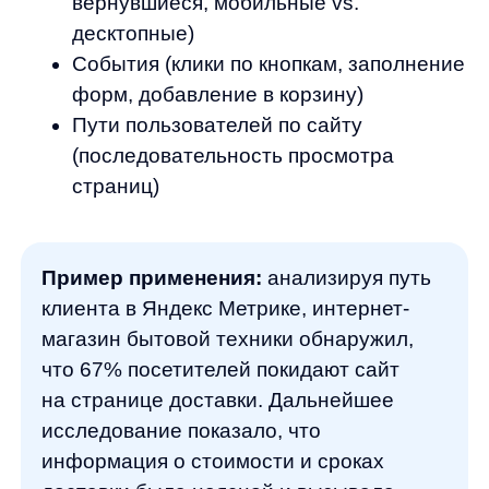
Пример применения:
тепловая карта
главной страницы интернет-магазина
косметики показала, что пользователи
часто кликают по изображениям товаров
в слайдере, ожидая перехода
на страницу продукта, но эти элементы
не были кликабельными. После
внесения изменений и добавления
ссылок на карточки товаров CTR вырос
на 18%, а показатель отказов снизился
на 12%.
Записи сессий (session replay)
Записи сессий —
это как видеонаблюдение
за вашими пользователями (с их согласия,
разумеется). Вы можете увидеть реальные