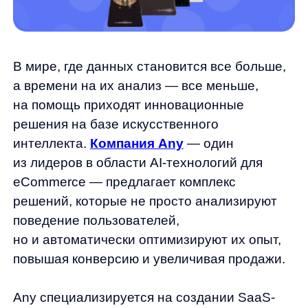
и искусственного интеллекта. Системы
анализируют огромные массивы данных
о поведении пользователей, выявляют
закономерности и тренды, а затем
используют эти знания для оптимизации
пользовательского опыта в реальном
времени.
Важно отметить, что решения Any
не требуют глубоких технических знаний для
внедрения и использования. Они
интегрируются с большинством популярных
платформ eCommerce и начинают
приносить результаты практически сразу
после установки.
Узнайте больше о решениях Any и как они
могут помочь вашему бизнесу!