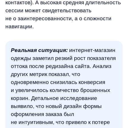
Источники трафика (откуда приходят
пользователи)
Демографические данные и интересы
аудитории
Пользовательские сегменты (новые vs.
вернувшиеся, мобильные vs.
десктопные)
События (клики по кнопкам, заполнение
форм, добавление в корзину)
Пути пользователей по сайту
(последовательность просмотра
страниц)
Пример применения:
анализируя путь
клиента в Яндекс Метрике, интернет-
магазин бытовой техники обнаружил,
что 67% посетителей покидают сайт
на странице доставки. Дальнейшее