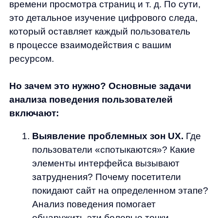
Повышение конверсии.
Зная, как
ведут себя пользователи, вы можете
оптимизировать путь к покупке, делая
его более интуитивным и удобным. Это
напрямую влияет на конверсию —
превращение посетителей
в покупателей.
Оптимизация бизнес-процессов.
Анализ поведения позволяет выявить
неэффективные процессы
и перераспределить ресурсы туда, где
они действительно нужны.
Персонализация контента
и предложений.
Понимая
предпочтения и интересы разных групп
пользователей, вы можете предлагать
им именно то, что они ищут, в нужный
момент и в нужном контексте.