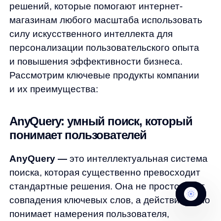
Как использовать данные анализа
поведения для роста бизнеса
Собрать данные о поведении
пользователей — только половина дела.
Главный вопрос: как превратить эти данные
в конкретные действия, которые приведут
к росту продаж? Рассмотрим основные
направления применения поведенческой
аналитики для развития интернет-магазина.
Увеличение конверсии: устраняем
барьеры на пути к покупке
Анализ поведения позволяет выявить точки,
где вы теряете потенциальных клиентов. Вот
как это работает на практике: