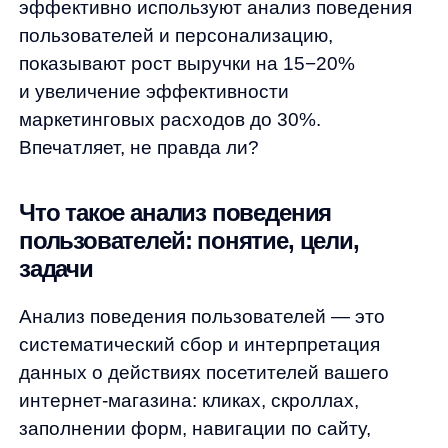
заполнении форм, навигации по сайту,
времени просмотра страниц и т. д. По сути,
это детальное изучение цифрового следа,
который оставляет каждый пользователь
в процессе взаимодействия с вашим
ресурсом.
Но зачем это нужно? Основные задачи
анализа поведения пользователей
включают:
Выявление проблемных зон UX.
Где
пользователи «спотыкаются»? Какие
элементы интерфейса вызывают
затруднения? Почему посетители
покидают сайт на определенном этапе?
Анализ поведения помогает
обнаружить эти болевые точки
и устранить их.