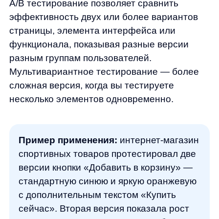
покупки в 2 раза реже, чем пришедшие
по органическому поиску. Это привело
к пересмотру маркетинговой стратегии
и созданию специальной программы
лояльности для клиентов, привлеченных
через акции, что увеличило их Retention
Rate на 35%.
Комбинирование количественных (веб-
аналитика, A/B тесты) и качественных
(интервью, записи сессий) методов дает
наиболее полную картину поведения
пользователей и позволяет принимать
обоснованные решения для оптимизации
интернет-магазина.
Кейс Any: как AI-решения меняют
анализ поведения и увеличивают