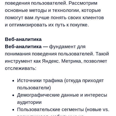
Эти визуальные инструменты наглядно
демонстрируют, как пользователи
взаимодействуют с вашими страницами:
Тепловые карты показывают, где
пользователи чаще всего кликают или
наводят курсор, выделяя «горячие»
зоны разными цветами
Карты скроллинга отображают,
насколько глубоко пользователи
прокручивают страницу и где обычно
останавливаются
Click-tracking фиксирует все клики
пользователей, включая клики
по некликабельным элементам
Популярные инструменты для этого —
Hotjar, Crazy Egg и встроенные функции
Яндекс.Метрики.