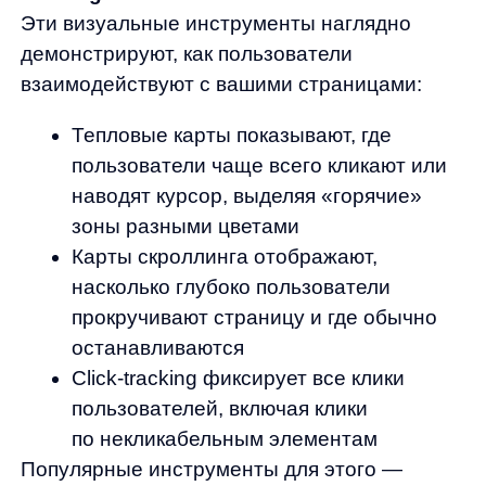
к снижению количества брошенных
корзин на этапе оплаты на 35%.
A/B и мультивариантное тестирование
A/B тестирование позволяет сравнить
эффективность двух или более вариантов
страницы, элемента интерфейса или
функционала, показывая разные версии
разным группам пользователей.
Мультивариантное тестирование — более
сложная версия, когда вы тестируете
несколько элементов одновременно.
Пример применения:
интернет-магазин
спортивных товаров протестировал две