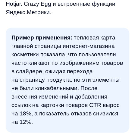
версии кнопки «Добавить в корзину» —
стандартную синюю и яркую оранжевую
с дополнительным текстом «Купить
сейчас». Вторая версия показала рост
конверсии на 15%. После этого были
протестированы еще несколько
вариантов, и финальная версия
обеспечила общий рост конверсии
на 24%.
Юзабилити-тесты и обратная связь
Качественные методы исследования
включают:
Интервью с пользователями
Фокус-группы