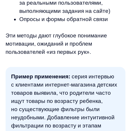
поведение пользователей,
но и автоматически оптимизируют их опыт,
повышая конверсию и увеличивая продажи.
Any специализируется на создании SaaS-
решений, которые помогают интернет-
магазинам любого масштаба использовать
силу искусственного интеллекта для
персонализации пользовательского опыта
и повышения эффективности бизнеса.
Рассмотрим ключевые продукты компании
и их преимущества:
AnyQuery: умный поиск, который
понимает пользователей
AnyQuery —
это интеллектуальная система
поиска, которая существенно превосходит