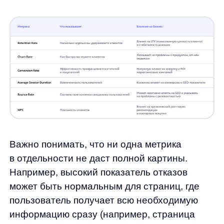
пользователей и принятию верных решений
для развития вашего интернет-магазина.
Методы и инструменты анализа
поведения пользователей
Современный eCommerce предоставляет
множество инструментов для анализа
поведения пользователей. Рассмотрим
основные методы и технологии, которые
помогут вам лучше понять своих клиентов
и оптимизировать их путь к покупке.
Веб-аналитика
Веб-аналитика —
фундамент для
понимания поведения пользователей. Такой
инструмент как Яндекс. Метрика, позволяет
отслеживать: