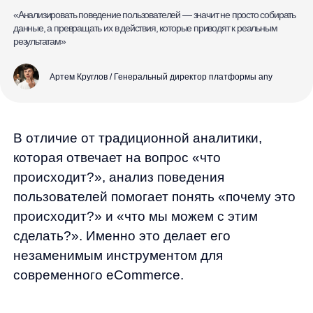
Чтобы эффективно анализировать
поведение пользователей, необходимо
отслеживать ряд ключевых метрик. Каждая
из них освещает определенный аспект
взаимодействия с вашим интернет-
магазином и в совокупности они дают
комплексную картину.
Retention Rate (коэффициент
удержания) —
процент пользователей,
которые возвращаются на ваш сайт после
первого посещения. Высокий показатель
говорит о том, что ваш магазин ценен для
клиентов и они готовы возвращаться снова
и снова.
Churn Rate (коэффициент оттока) —