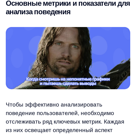
обратная сторона удержания,
показывающая процент пользователей,
которые перестали пользоваться вашим
сайтом за определенный период. Рост этого
показателя — тревожный сигнал, требующий
немедленного внимания.
Conversion Rate (коэффициент
конверсии) —
отношение числа
пользователей, совершивших целевое
действие (покупку, регистрацию, подписку),
к общему числу посетителей. Это один
из самых важных показателей
эффективности интернет-магазина.
Average Session Duration (средняя
длительность сессии) —
время, которое
пользователи в среднем проводят на вашем
сайте за одно посещение. Более