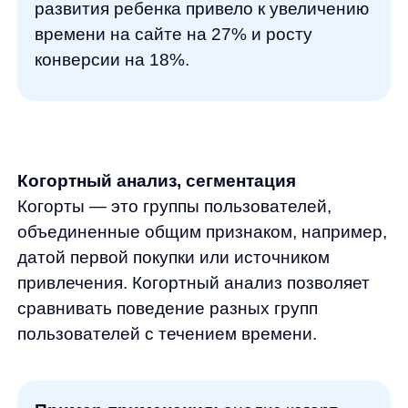
стандартные решения. Она не просто ищет
совпадения ключевых слов, а действительно
понимает намерения пользователя,
учитывая контекст, историю поиска и даже
опечатки.
Преимущества AnyQuery:
Понимание естественного языка
и обработка сложных запросов
Автоматическое исправление опечаток
и предложение релевантных
альтернатив
Персонализированные результаты
на основе предыдущего поведения
пользователя
Постоянное обучение на основе новых
данных о поведении пользователей
Результаты внедрения впечатляют:
средний рост CTR (показателя