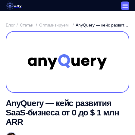
any
Блог
/
Статьи
/
Оптимизируем
/
AnyQuery — кейс развития
SaaS-бизнеса от 0 до $ 1
млн ARR
AnyQuery — кейс развития
SaaS-бизнеса от 0 до $ 1 млн
ARR
Артем Круглов / Генеральный директор платформы any
3 минуты