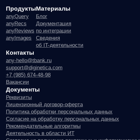
© ООО «Д Технолоджи», 2014-2026
Юридический адрес:
121 205, город Москва, тер Инновационного
Центра Сколково, Большой б-р, д. 42 стр. 1
Фактический адрес:
улица Грузинский Вал, 7. Башня 2
ИНН 7 728 492 537
Основной код по ОКВЭД — 62.01 Разработка компьютерного
программного обеспечения