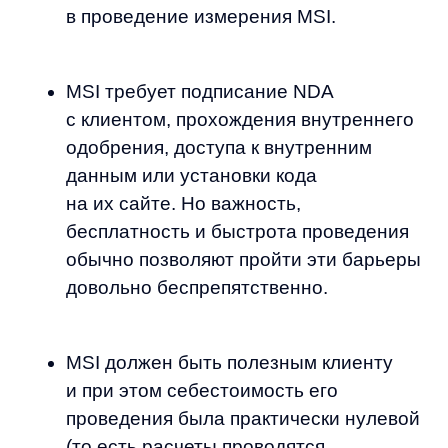
режиме).
После MSI определили а) один самый
перспективный сегмент, б)
минимальный самый необходимый
функционал, который смогли запилить
за 300−400 тыс. руб. Они моментально
сделали 1 млн руб. MRR. На старте вам
нужно сфокусироваться на одном
очень узком сегменте и очень быстро
расти внутри него.
В SaaS бизнесе для быстрого роста
мало найти product market fit, нужно
ещё выстроить и наладить все
процессы продажи, онбординга,
последующего сопровождения