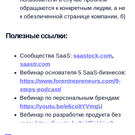
на обработки моих персональных данных
Согласен на получение
рассылки с новостями AI от Any
Отправить
Продукты
Материалы
anyQuery
Блог
anyRecs
Документация
anyReviews
по интеграции
anyImages
Сведения
об IT-деятельности
Контакты
any-hello@tbank.ru
support@diginetica.com
+7 (985) 674-48-98
Вакансии
Документы
Реквизиты
Лицензионный договор-оферта