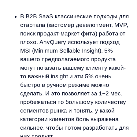
пробежаться по большому количеству
сегментов рынка и понять, у какой
категории клиентов боль выражена
сильнее, чтобы потом разработать для
них продукт.
Как делать MSI: берете дешевого
продажника за 60 тыс. руб. и отправьте
его обзвонить 100+ клиентов
и предложить бесплатно измерить
какой-то важный для него параметр.
Это позволяет дешево
идентифицировать большое
количества потенциальных клиентов,
потом на звонки с наиболее
перспективными клиентами
подключаются уже основатели. Если
вы правильно подобрали MSI, то даже