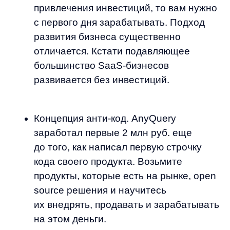
заработал первые 2 млн руб. еще
до того, как написал первую строчку
кода своего продукта. Возьмите
продукты, которые есть на рынке, open
source решения и научитесь
их внедрять, продавать и зарабатывать
на этом деньги.
В B2B SaaS классические подходы для
стартапа (кастомер девелопмент, MVP,
поиск продакт-маркет фита) работают
плохо. AnyQuery использует подход
MSI (Minimum Sellable Insight). 5%
вашего предполагаемого продукта
могут показать вашему клиенту какой-
то важный insight и эти 5% очень
быстро в ручном режиме можно
сделать. И это позволяет за 1−2 мес.