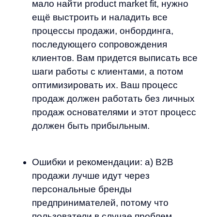
проблем не надейтесь только на свои
saastr.com
силы, лучше заплатить
Вебинар основателя 5 SaaS-бизнесов:
за консультацию топовым экспертам
https://www.forentrepreneurs.com/9-
с высокой почасовой ставкой,
steps-podcast/
но в процессе консультации ваши
Вебинар по персональным брендам:
сотрудники должны перенять эту
https://youtu.be/e6coItYVmgU
экспертизу.
Вебинар по разработке продукта без
08.05.2022
кода:
https://youtu.be/toVEnU-ira0
Соберем вам бесплатное демо
Я ознакомился с условиями
Политики обработки персональных данных
и даю
согласие