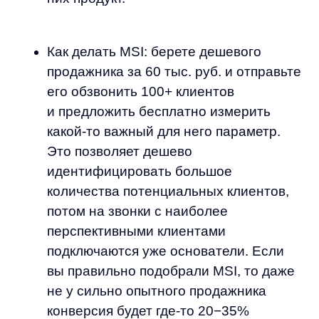
не у сильно опытного продажника
конверсия будет где-то 20−35%
в проведение измерения MSI.
MSI требует подписание NDA
с клиентом, прохождения внутреннего
одобрения, доступа к внутренним
данным или установки кода
на их сайте. Но важность,
бесплатность и быстрота проведения
обычно позволяют пройти эти барьеры
довольно беспрепятственно.
MSI должен быть полезным клиенту
и при этом себестоимость его
проведения была практически нулевой
(то есть расчеты проводятся
практически в автоматическом