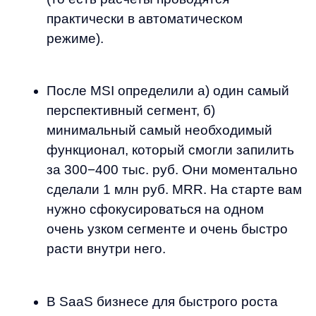
клиентов. Вам придется выписать все
шаги работы с клиентами, а потом
оптимизировать их. Ваш процесс
продаж должен работать без личных
продаж основателями и этот процесс
должен быть прибыльным.
Ошибки и рекомендации: а) B2B
продажи лучше идут через
персональные бренды
предпринимателей, потому что
пользователи в случае проблем
обращаются к конкретным людям, а не
к обезличенной странице компании, б)
нельзя нанимать людей «на зарплату»,
они должны быть заинтересованы
Полезные ссылки:
вашим продуктом и тем, что делает
компания, в) для решения своих
Сообщества SaaS:
saastock.com
,