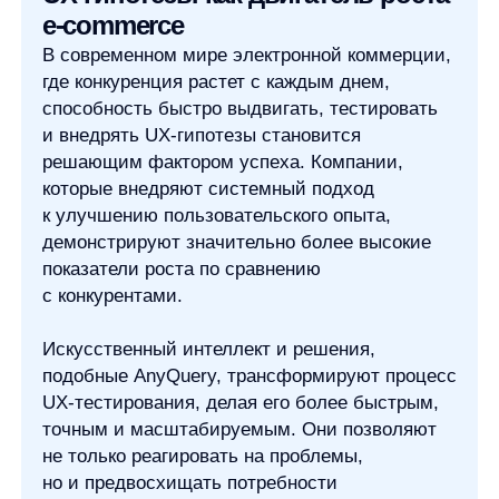
Увеличим продажи вашего
интернет-магазина
Я ознакомился с условиями
Политики обработки персональных данных
и даю
согласие
на обработки моих персональных данных
Согласен на получение
рассылки с новостями AI от Any
Свяжитесь со мной
Продукты
Материалы
anyQuery
Блог
anyRecs
Документация
anyReviews
по интеграции