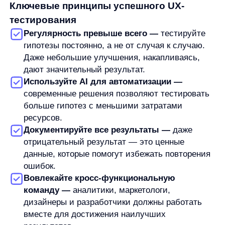
Помните, что самые успешные e-commerce
проекты — это те, которые постоянно
экспериментируют и адаптируются к изменениям
рынка и поведения пользователей.
UX-гипотезы как двигатель роста
e-commerce
В современном мире электронной коммерции,
где конкуренция растет с каждым днем,
способность быстро выдвигать, тестировать
и внедрять UX-гипотезы становится
решающим фактором успеха. Компании,
которые внедряют системный подход
к улучшению пользовательского опыта,
демонстрируют значительно более высокие
показатели роста по сравнению
с конкурентами.
Искусственный интеллект и решения,
подобные AnyQuery, трансформируют процесс