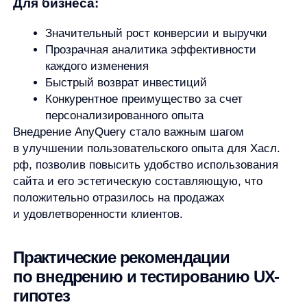
больше гипотез с меньшими затратами
ресурсов.
Документируйте все результаты —
даже
отрицательный результат — это ценные
данные, которые помогут избежать повторения
ошибок.
Вовлекайте кросс-функциональную
команду —
аналитики, маркетологи,
дизайнеры и разработчики должны работать
вместе для достижения наилучших
результатов.
Следите за трендами —
пользовательские
ожидания постоянно меняются, и ваш
интерфейс должен эволюционировать вместе
с ними.
Начинайте с малого —
тестируйте сначала
наиболее критичные элементы интерфейса,
которые напрямую влияют на конверсию.
Опирайтесь на данные, а не на мнения —
даже самые опытные эксперты могут
ошибаться, когда речь идет о предпочтениях
пользователей.