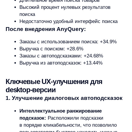
Ключевые UX-улучшения для
desktop-версии
1. Улучшение диалоговых автоподсказок
Интеллектуальное ранжирование
подсказок:
Расположили подсказки
в порядке кликабельности, что позволило
пользователям быстрее находить нужные
товары. Например, при вводе запроса
«кроссовки для бега» система сразу
предлагает популярные модели, такие как
«Nike Zoom Winflo 9» или «Adidas Ultraboost».
Замена текстовой кнопки на визуальную:
Сделало интерфейс более интуитивно
понятным и наглядным.
2. Улучшения поисковой выдачи
Улучшенный визуал уточнений:
Более
четкое выделение уточнений поиска.
Пользователь, вводящий запрос «куртка»,
может быстро добавить уточнения, такие как