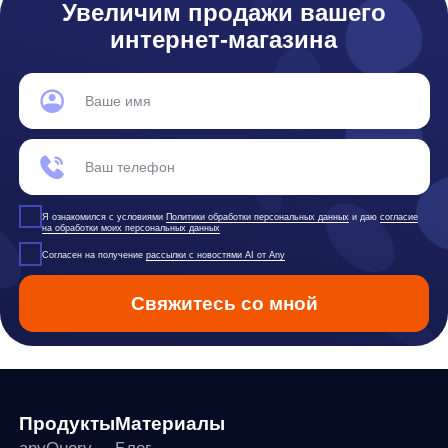
any
© ООО «Д Технолоджи», 2014-2026
Юридический адрес:
121 205, город Москва, тер Инновационного
Центра Сколково, Большой б-р, д. 42 стр. 1
Фактический адрес:
улица Грузинский Вал, 7. Башня 2
ИНН 7 728 492 537
Основной код по ОКВЭД — 62.01 Разработка компьютерного
программного обеспечения