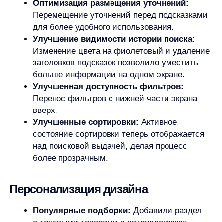
Разработали оригинальный дизайн с иконкой
смешного деда в панаме, что добавило
позитивных эмоций даже при отсутствии
результатов поиска.
Преимущества для пользователя
и бизнеса
Для пользователя:
Мгновенное нахождение нужного товара
Персонализированные рекомендации
на основе реальных интересов
Релевантные кросс-селлы, дополняющие
основную покупку
Интуитивно понятный интерфейс,
понимающий даже неточные запросы
Для бизнеса:
Значительный рост конверсии и выручки
Прозрачная аналитика эффективности
каждого изменения