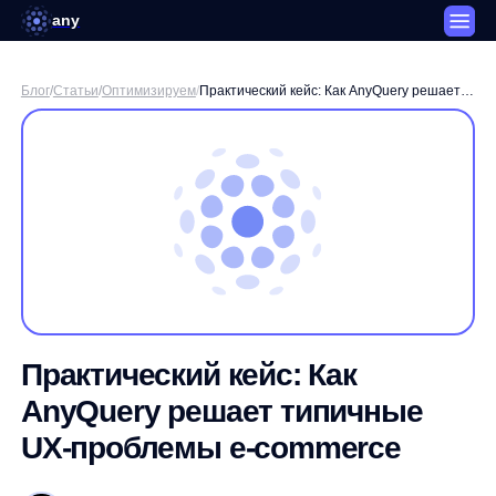
any
Блог
/
Статьи
/
Оптимизируем
/
Практический кейс: Как AnyQuery решает
типичные UX-проблемы e-commerce
Практический кейс: Как
AnyQuery решает типичные
UX-проблемы e-commerce
Дмитрий Поляков / Менеджер SEO-продуктов any
3 минуты