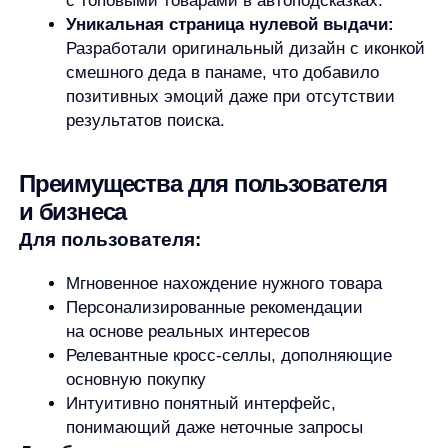
Быстрый возврат инвестиций
Конкурентное преимущество за счет
персонализированного опыта
Внедрение AnyQuery стало важным шагом
в улучшении пользовательского опыта для Хасл.
рф, позволив повысить удобство использования
сайта и его эстетическую составляющую, что
положительно отразилось на продажах
и удовлетворенности клиентов.
Практические рекомендации
по внедрению и тестированию UX-
гипотез
Ключевые принципы успешного UX-
тестирования
Регулярность превыше всего —
тестируйте
гипотезы постоянно, а не от случая к случаю.
Даже небольшие улучшения, накапливаясь,
дают значительный результат.
Используйте AI для автоматизации —
современные решения позволяют тестировать