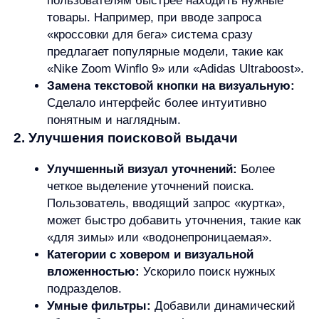
«для зимы» или «водонепроницаемая».
Категории с ховером и визуальной
вложенностью:
Ускорило поиск нужных
подразделов.
Умные фильтры:
Добавили динамический
сброс и блок активных фильтров, что
упростило навигацию.
Стилизованные карточки товаров:
Карточки в поисковой выдаче стали
визуально схожими с карточками в каталоге,
отображая название, цену, наличие
и артикул товара.
3. Улучшения аналоговой выдачи
Замена нулевой выдачи:
Вместо «ничего
не найдено» пользователи получают предложения
аналогичных популярных товаров. Например, если
искомая модель спортивных кроссовок недоступна,
система предлагает другие модели с похожими
характеристиками.
UX-улучшения для мобильной