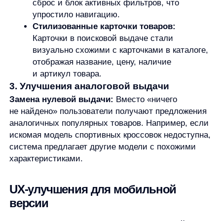
версии
Оптимизация размещения уточнений:
Перемещение уточнений перед подсказками
для более удобного использования.
Улучшение видимости истории поиска:
Изменение цвета на фиолетовый и удаление
заголовков подсказок позволило уместить
больше информации на одном экране.
Улучшенная доступность фильтров:
Перенос фильтров с нижней части экрана
вверх.
Улучшенные сортировки:
Активное
состояние сортировки теперь отображается
над поисковой выдачей, делая процесс
более прозрачным.
Персонализация дизайна
Популярные подборки:
Добавили раздел
с топовыми товарами в автоподсказках.
Уникальная страница нулевой выдачи: