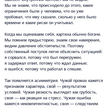
Примеры фундаментальной ошибки
атрибуции в жизни и работе
Один из самых простых примеров —
опоздание.
Сотрудник пришёл на встречу на 15
минут позже, и команда сразу решает:
он несобранный и не уважает чужое время.
Возможна и другая версия: предыдущая
встреча затянулась, в календаре стояло
неверное время, возник срочный вопрос
у клиента или человек добирался из места, где
не было связи. Личное качество может быть
частью объяснения, но без контекста это
только одна из версий.
Другой пример — короткий ответ
в переписке.
Руководитель пишет:
«Переделайте». Получатель может решить, что
руководитель раздражён, недоволен
и намеренно общается резко. Но короткость
сообщения может быть связана с нехваткой
времени, привычкой писать сухо, попыткой