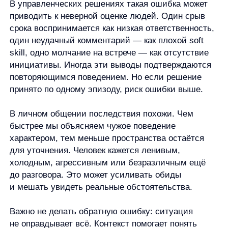
проверку в уверенное утверждение.
Как снизить риск ошибки атрибуции
Полностью выключить быстрые интерпретации
невозможно: они помогают ориентироваться
в сложных ситуациях. Но можно снизить риск
поспешного вывода. Самый простой способ —
добавить паузу между наблюдением и оценкой.
Проверочная последовательность может
быть такой.
Что я точно видел?
Например:
человек опоздал, не ответил, резко
написал, не согласился, ошибся в задаче. Это
наблюдение.
Какую причину я уже приписал?
Например:
он безответственный, грубый,
равнодушный, некомпетентный,
сопротивляется, не старается. Это уже
интерпретация.
Какие ситуационные причины я могу
не видеть?