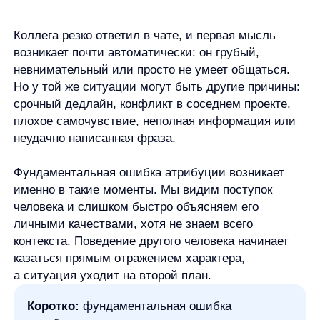
плохое самочувствие, неполная информация или
неудачно написанная фраза.
Фундаментальная ошибка атрибуции возникает
именно в такие моменты. Мы видим поступок
человека и слишком быстро объясняем его
личными качествами, хотя не знаем всего
контекста. Поведение другого человека начинает
казаться прямым отражением характера,
а ситуация уходит на второй план.
Коротко:
фундаментальная ошибка
атрибуции — это склонность переоценивать
личностные причины чужого поведения
и недооценивать обстоятельства. Ошибка
не в том, что характер не важен. Ошибка
в том, что вывод о характере часто
появляется раньше, чем проверка контекста.
Что такое фундаментальная ошибка
атрибуции простыми словами