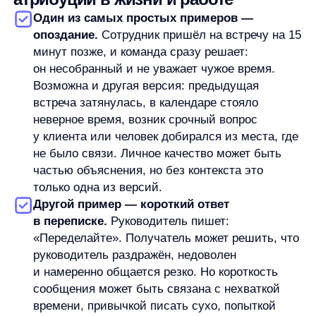
ограничения по срокам или разная картина рисков.
Бытовые ситуации работают так же. Человек
не уступил дорогу — невоспитанный. Сосед громко
разговаривает — эгоистичный. Знакомый
не поздравил — равнодушный. Иногда такие
выводы справедливы, иногда нет.
Фундаментальная ошибка атрибуции не говорит,
что люди никогда не бывают грубыми,
равнодушными или неорганизованными. Она
напоминает, что один поступок редко даёт полную
картину.
К чему приводит фундаментальная
ошибка атрибуции
Фундаментальная ошибка атрибуции может
усиливать конфликты, потому что делает вывод
о человеке жёстче, чем позволяет ситуация. Если
мы считаем, что проблема в характере другого,
диалог быстро становится обвинительным. Вместо
вопроса «что произошло?» появляется претензия