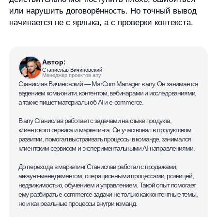
© ООО «Д Технолоджи», 2014-2026
Юридический адрес:
121 205, город Москва, тер Инновационного
Центра Сколково, Большой б-р, д. 42 стр. 1
Фактический адрес:
улица Грузинский Вал, 7. Башня 2
ИНН 7 728 492 537
Основной код по ОКВЭД — 62.01 Разработка компьютерного
программного обеспечения