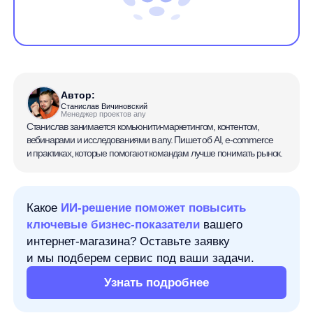
Автор:
Станислав Вичиновский
Менеджер проектов any
Станислав занимается комьюнити-маркетингом, контентом,
вебинарами и исследованиями в any. Пишет об AI, e-commerce
и практиках, которые помогают командам лучше понимать рынок.
Какое
ИИ-решение поможет повысить
ключевые бизнес-показатели
вашего
интернет-магазина? Оставьте заявку
и мы подберем сервис под ваши задачи.
Узнать подробнее
Коллега резко ответил в чате, и первая мысль
возникает почти автоматически: он грубый,
невнимательный или просто не умеет общаться.
Но у той же ситуации могут быть другие причины:
срочный дедлайн, конфликт в соседнем проекте,