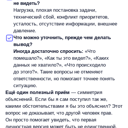
клиентского сервиса и маркетинга. Он участвовал в продуктовом
развитии, помогал выстраивать процессы в команде, занимался
клиентским сервисом и экспериментальными AI-направлениями.
До перехода в маркетинг Станислав работал с продажами,
аккаунт-менеджментом, операционными процессами, розницей,
недвижимостью, обучением и управлением. Такой опыт помогает
ему разбирать e-commerce-задачи не только как контентные темы,
но и как реальные процессы внутри команд.
В работе Станислав опирается на структурный подход: собрать
контекст, разложить задачу на этапы и двигаться к решению без
лишней драматизации. Вне работы увлекается Формулой-1,
русским бильярдом, силовыми тренировками и квизами.
Увеличим продажи вашего
интернет-магазина