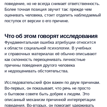
Нагрузка, плохая постановка задачи,
технический сбой, конфликт приоритетов,
усталость, отсутствие информации, внешнее
давление.
Что можно уточнить, прежде чем делать
вывод?
Иногда достаточно спросить:
«Что
помешало?», «Как ты это видел?», «Каких
данных не хватило?», «Что происходило
до этого?». Такие вопросы не отменяют
ответственности, но помогают точнее понять
ситуацию.
Ещё один полезный приём
— симметрия
объяснений. Если бы я сам поступил так же,
какими обстоятельствами я бы это объяснил? Этот
вопрос не доказывает, что другой человек прав.
Он просто помогает увидеть, что первая
личностная версия может быть не единственной.
Осторожность особенно важна, когда вывод
влияет на решение:
оценку сотрудника, обратную
связь, конфликт с клиентом, разговор с близким