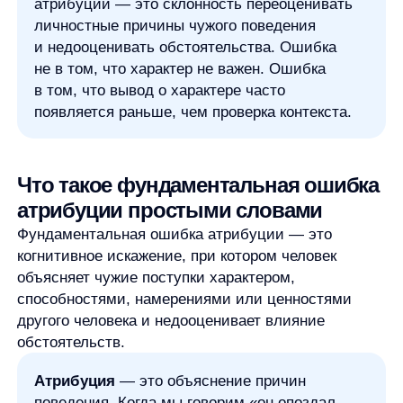
Фундаментальная ошибка атрибуции — это
когнитивное искажение, при котором человек
объясняет чужие поступки характером,
способностями, намерениями или ценностями
другого человека и недооценивает влияние
обстоятельств.
Атрибуция
— это объяснение причин
поведения. Когда мы говорим «он опоздал,
потому что безответственный», мы делаем
внутреннюю атрибуцию: связываем поступок
с качествами человека. Когда говорим
«он опоздал, потому что застрял в дороге или
получил срочную задачу», мы делаем
внешнюю атрибуцию: учитываем ситуацию.
Фундаментальная ошибка появляется, когда
внутреннее объяснение становится слишком
быстрым и слишком уверенным. Мы не просто
допускаем, что человек мог поступить так из-за
характера. Мы начинаем считать это главным
объяснением, хотя видим только часть картины.