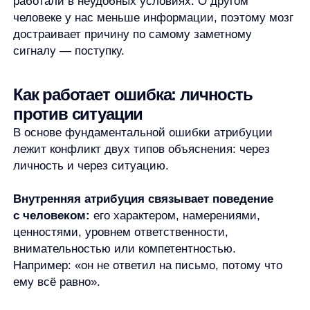
ему всё равно».
Внешняя атрибуция связывает поведение
с обстоятельствами: нагрузкой, правилами,
дедлайнами, ограничениями, случайностью,
техническими проблемами или неполной
информацией. Например: «он не ответил
на письмо, потому что был на встречах, не видел
уведомление или ждал уточнений».
Ошибка возникает не потому, что внутреннее
объяснение всегда неверно. Иногда оно
действительно ближе к реальности. Проблема
в том, что мы выбираем его слишком уверенно,
не проверив внешние причины.
Такой механизм экономит усилия. Чтобы
разобраться в ситуации, нужно собрать контекст,
задать вопросы, допустить несколько версий
и удержаться от быстрого вывода. Мозгу проще
построить короткую цепочку: человек сделал X,
значит он такой. Эта цепочка удобна, но часто