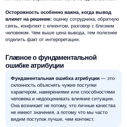
Я ознакомился с условиями
Политики обработки персональных данных
и даю
согласие
на обработки моих персональных данных
Согласен на получение
рассылки с новостями AI от Any
Свяжитесь со мной
Продукты
Материалы
anyQuery
Блог
anyRecs
Документация
anyReviews
по интеграции
anyImages
Сведения
об IT-деятельности
Контакты
any-hello@tbank.ru
support@diginetica.com
+7 (985) 674-48-98
Вакансии
Документы