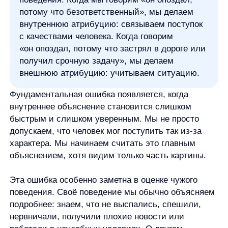
Эта ошибка особенно заметна в оценке чужого
поведения. Своё поведение мы обычно объясняем
подробнее: знаем, что не выспались, спешили,
нервничали, получили плохие новости или
работали в неудобных условиях. О другом
человеке у нас меньше информации, поэтому мозг
достраивает причину по самому заметному
сигналу — поступку.
Как работает ошибка: личность
против ситуации
В основе фундаментальной ошибки атрибуции
лежит конфликт двух типов объяснения: через
личность и через ситуацию.
Внутренняя атрибуция связывает поведение
с человеком:
его характером, намерениями,
ценностями, уровнем ответственности,
внимательностью или компетентностью.
Например: «он не ответил на письмо, потому что