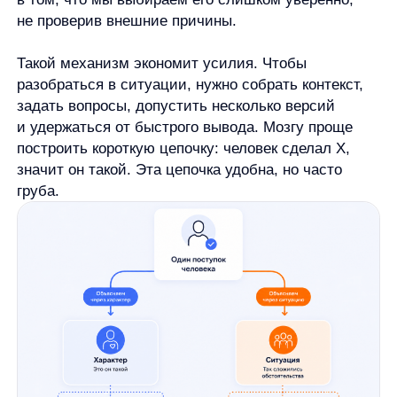
поступок и слишком быстро превращаем его в
вывод о человеке.
Почему чужие поступки кажутся
характером, а свои —
обстоятельствами
Когда мы оцениваем другого человека, нам
доступна в основном внешняя часть события: что
он сказал, что сделал, как отреагировал, где
ошибся. Внутренний контекст мы не видим.
Мы не знаем, что происходило до этого, какие
ограничения были у человека, что он уже
пробовал, что ему сказали, сколько у него было
времени и какие риски он учитывал.
Когда мы оцениваем себя, картина обычно богаче.
Мы помним предысторию, знаем свои намерения,
видим давление обстоятельств. Поэтому
собственный поступок легче объяснить ситуацией:
я сорвался, потому что был перегружен;
я задержал ответ, потому что ждал данные;