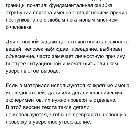
человеком. Чем выше цена вывода, тем полезнее
отделить факт от интерпретации.
Главное о фундаментальной
ошибке атрибуции
Фундаментальная ошибка атрибуции
— это
склонность объяснять чужие поступки
характером, намерениями или способностями
человека и недооценивать влияние ситуации.
Она возникает не потому, что личные качества
не имеют значения, а потому что мы часто
видим поступок лучше, чем контекст.
Главная пара понятий здесь — внутренняя
и внешняя атрибуция. Внутренняя ищет причину
в человеке. Внешняя — в обстоятельствах.
Ошибка появляется, когда внутреннее объяснение
становится слишком быстрым и слишком
уверенным.