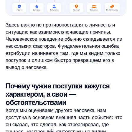
я ошибся, потому что работал в спешке.
Так появляется асимметрия. Чужой промах кажется
признаком характера, свой — результатом
условий. Чужая резкость выглядит как грубость,
своя — как реакция на стресс. Чужая ошибка
кажется некомпетентностью, своя — следствием
сложной задачи.
Эту разницу не стоит сводить к лицемерию или
намеренному самооправданию. Чаще это проблема
доступности информации. О себе мы знаем
больше, о другом — меньше. Если
не остановиться, недостающий контекст
заменяется быстрым личностным выводом.
Полезный вопрос здесь звучит не как «прав ли
я в оценке человека?», а как «какой
информации о ситуации у меня нет?».
Он не отменяет ответственности другого
человека, но снижает риск поспешного
суждения.