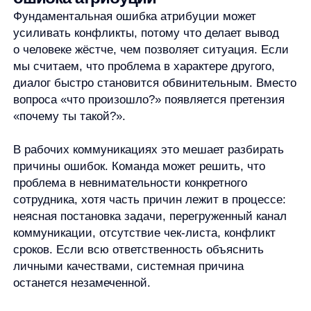
Исследовательский фон важен по двум причинам.
Во-первых, он показывает, что речь не просто
о бытовом совете быть добрее к людям. Это
описанный механизм причинной интерпретации
поведения. Во-вторых, он помогает удерживать
границы понятия: фундаментальная ошибка
атрибуции связана именно с объяснением причин
поступков, а не с любым негативным мнением
о человеке.
Для основной задачи достаточно понять несколько
вещей: человек наблюдает поведение, выбирает
объяснение, часто замечает личностную причину
быстрее ситуационной и может быть слишком
уверен в этом выводе.
Если в материале используются конкретные имена
исследователей, даты или детали классических
экспериментов, их нужно проверять отдельно.
В этой версии текста такие детали
не используются, чтобы не превращать неполную