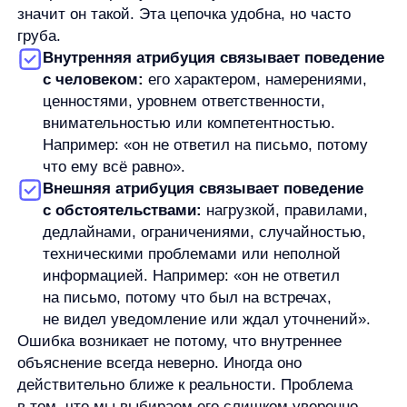
задать вопросы, допустить несколько версий
и удержаться от быстрого вывода. Мозгу проще
построить короткую цепочку: человек сделал X,
значит он такой. Эта цепочка удобна, но часто
груба.
Здесь важно не противопоставлять личность и
ситуацию как взаимоисключающие причины.
Человеческое поведение обычно складывается из
нескольких факторов. Фундаментальная ошибка
атрибуции начинается там, где мы видим только