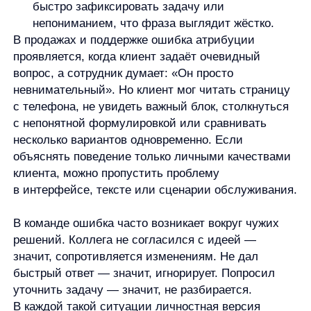
«почему ты такой?».
В рабочих коммуникациях это мешает разбирать
причины ошибок. Команда может решить, что
проблема в невнимательности конкретного
сотрудника, хотя часть причин лежит в процессе:
неясная постановка задачи, перегруженный канал
коммуникации, отсутствие чек-листа, конфликт
сроков. Если всю ответственность объяснить
личными качествами, системная причина
останется незамеченной.
В управленческих решениях такая ошибка может
приводить к неверной оценке людей. Один срыв
срока воспринимается как низкая ответственность,
один неудачный комментарий — как плохой soft
skill, одно молчание на встрече — как отсутствие
инициативы. Иногда эти выводы подтверждаются
повторяющимся поведением. Но если решение
принято по одному эпизоду, риск ошибки выше.
В личном общении последствия похожи. Чем