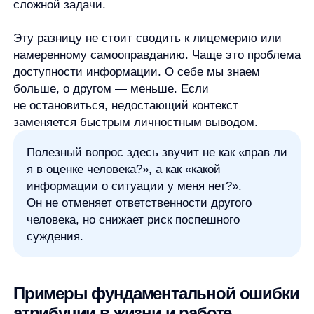
быстро зафиксировать задачу или
непониманием, что фраза выглядит жёстко.
В продажах и поддержке ошибка атрибуции
проявляется, когда клиент задаёт очевидный
вопрос, а сотрудник думает: «Он просто
невнимательный». Но клиент мог читать страницу
с телефона, не увидеть важный блок, столкнуться
с непонятной формулировкой или сравнивать
несколько вариантов одновременно. Если
объяснять поведение только личными качествами
клиента, можно пропустить проблему
в интерфейсе, тексте или сценарии обслуживания.
В команде ошибка часто возникает вокруг чужих
решений. Коллега не согласился с идеей —
значит, сопротивляется изменениям. Не дал
быстрый ответ — значит, игнорирует. Попросил
уточнить задачу — значит, не разбирается.
В каждой такой ситуации личностная версия
привлекательна, потому что она простая. Но рядом
почти всегда есть ситуационные версии: разные
цели, неполные данные, конфликт приоритетов,