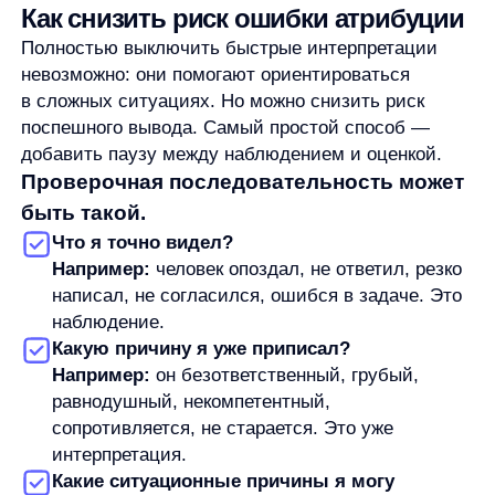
В жизни это проявляется в рабочих конфликтах,
переписке, оценке клиентов, бытовых ссорах
и управленческих решениях. Мы видим действие
и быстро делаем вывод о человеке. Более
аккуратная стратегия — сначала спросить, какие
обстоятельства могли повлиять на поведение
и чего мы не знаем.
Практический смысл понятия не в том, чтобы
оправдывать любые поступки. Он в том, чтобы
не путать наблюдение с причиной. Человек
действительно мог поступить плохо, ошибиться
или нарушить договорённость. Но точный вывод
начинается не с ярлыка, а с проверки контекста.
Автор:
Станислав Вичиновский
Менеджер проектов any
Станислав Вичиновский — MarCom Manager в any. Он занимается
ведением комьюнити, контентом, вебинарами и исследованиями,
а также пишет материалы об AI и e-commerce.
В any Станислав работает с задачами на стыке продукта,