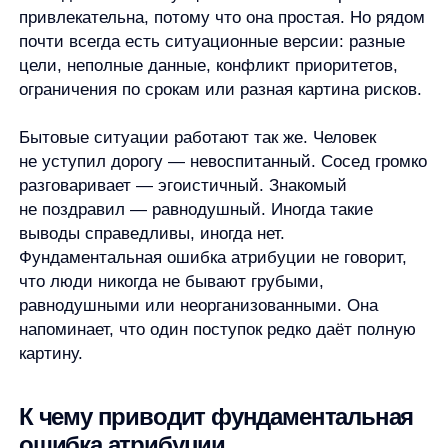
быстрее мы объясняем чужое поведение
характером, тем меньше пространства остаётся
для уточнения. Человек кажется ленивым,
холодным, агрессивным или безразличным ещё
до разговора. Это может усиливать обиды
и мешать увидеть реальные обстоятельства.
Важно не делать обратную ошибку: ситуация
не оправдывает всё. Контекст помогает понять
поведение, но не всегда снимает ответственность.
Более точная позиция звучит так: прежде чем
оценивать человека, стоит отделить наблюдаемый
поступок от версии о его причине.
Что об этом говорят исследования
Фундаментальная ошибка атрибуции относится
к области социальной психологии. В учебных
и справочных материалах её обычно описывают
как склонность переоценивать личностные
причины поведения другого человека
и недооценивать обстоятельства.