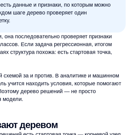
руктура похожа: есть стартовая точка,
ой за и против. В аналитике и машинном
тся находить условия, которые помогают
му дерево решений — не просто
ли.
т деревом
ий есть стартовая точка — корневой узел.
щим проверкам. Эти промежуточные
 пути находятся листья — конечные узлы,
ётся главный вопрос. В зависимости
 следующий признак, снова выбирается
ведёт к итоговому решению.