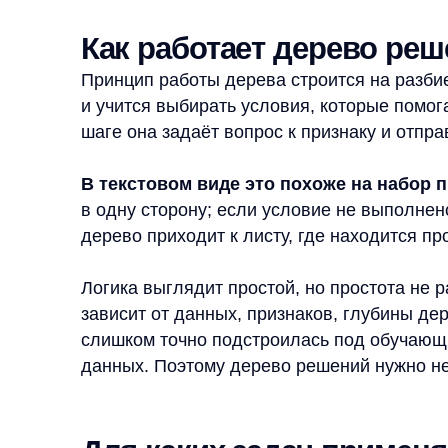
слишком точно подстроилась под обучающие данн
данных. Поэтому дерево решений нужно не только
Для каких задач применяют
Главные типы задач, в которых используют дер
и регрессия.
Классификация нужна, когда объект нужно отнест
может определить, к какому классу относится наб
признаков. В таком сценарии лист дерева содерж
Регрессия нужна, когда итогом должен быть числ
движется по условиям, но в конце выдаёт значени
применим там, где результат можно оценивать чи
Иногда деревья решений описывают шире
С этой формулировкой стоит быть аккуратнее
представить логику выбора в понятной форме,
и не гарантирует правильное решение. В анал