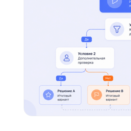
Как работает дерево решени
Принцип работы дерева строится на разбиении. 
и учится выбирать условия, которые помогают ра
шаге она задаёт вопрос к признаку и отправляет 
В текстовом виде это похоже на набор правил
в одну сторону; если условие не выполнено — в 
дерево приходит к листу, где находится прогноз и
Логика выглядит простой, но простота не равна 
зависит от данных, признаков, глубины дерева и