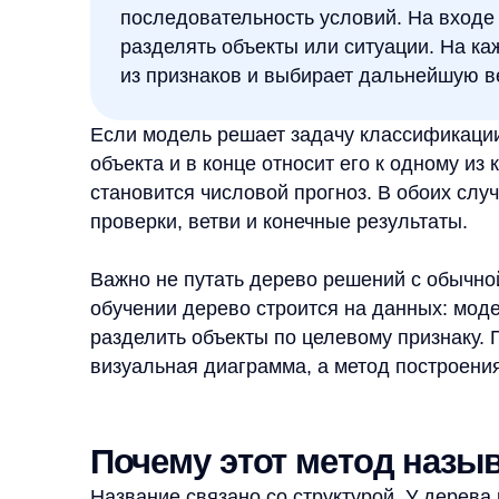
становится числовой прогноз. В обоих случаях ст
проверки, ветви и конечные результаты.
Важно не путать дерево решений с обычной схем
обучении дерево строится на данных: модель учи
разделить объекты по целевому признаку. Поэ то
визуальная диаграмма, а метод построения моде
Почему этот метод называю
Название связано со структурой. У дерева решен
От него отходят ветви, которые ведут к следую
проверки называют внутренними узлами. В конце
где модель выдаёт результат.
Представьте маршрут по условиям. Сначала зада
от ответа выбирается ветвь. Затем проверяется
направление, и так до тех пор, пока путь не при