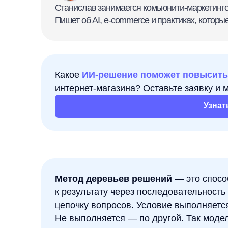
Какое
ИИ-решение поможет повысить ключе
интернет-магазина? Оставьте заявку и мы под
Узнать подр
Метод деревьев решений
— это способ пост
к результату через последовательность услов
цепочку вопросов. Условие выполняется — дв
Не выполняется — по другой. Так модель пос
результата: класса, прогноза или решения.
Коротко:
дерево решений помогает представить 
вопроса к итогу. У него есть стартовый узел, про