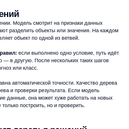
ые, она может хуже работать на новых
 построить, но и проверить.
 деревья решений
евья решений, — классификация
и к одной из категорий. Например, модель
людение, если у него есть набор
ит класс или вероятный класс.
овой прогноз. В этом случае дерево тоже
е, а не категорию. Такой подход
слом.
— как инструмент поддержки решений.
. Дерево действительно помогает
 но оно не заменяет экспертную оценку
итике его лучше воспринимать как