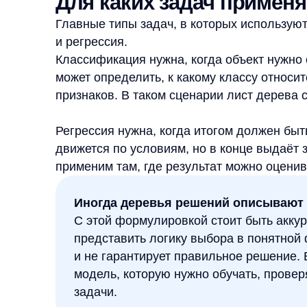
модель, которую нужно обучать, проверять и 
задачи.
Где метод полезен на практи
Деревья решений полезны там, где результат мож
Это может быть задача анализа данных, классиф
значения или построения понятной логики выбор
В машинном обучении дерево решений часто рас
интерпретируемый метод. Его удобно изучать н
показывает, как признаки могут влиять на путь к 
помогает понять не только итог, но и механику р
При этом применимость метода не стоит преувел
ложится на дерево. Если данные сложные, шумн
одного дерева может быть недостаточно. В таких