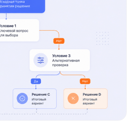
й
Модель смотрит на признаки данных
зделить объекты или значения. На каждом
объект по одной из ветвей.
:
если выполнено одно условие, путь идёт
другую. После нескольких таких шагов
ли класс.
автоматической точности. Качество дерева
 проверки результата. Если модель