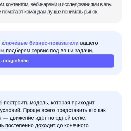
вые бизнес-показатели
вашего
берем сервис под ваши задачи.
обнее
роить модель, которая приходит
ий. Проще всего представить его как
ижение идёт по одной ветке.
тепенно доходит до конечного
выбор как понятный путь от исходного
верки, ветви и листья с конечными