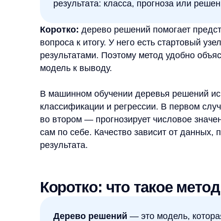
результатами. Поэтому метод удобно объяснять: 
модель к выводу.
В машинном обучении деревья решений использу
классификации и регрессии. В первом случае мод
во втором — прогнозирует числовое значение. Пр
сам по себе. Качество зависит от данных, призна
результата.
Коротко: что такое метод д
Дерево решений
— это модель, которая опи
последовательность условий. На входе есть 
разделять объекты или ситуации. На каждом 
из признаков и выбирает дальнейшую ветку.
Если модель решает задачу классификации, она 
объекта и в конце относит его к одному из класс