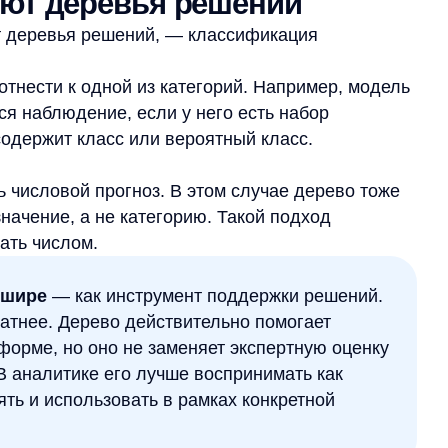
использовать в рамках конкретной
ке
но объяснить через признаки и условия.
икации объектов, прогнозирования
а.
сматривают как базовый
ачинающим специалистам: модель
результату. Благодаря этому дерево
азбиения данных.
ичивать. Не каждая задача хорошо
ые или требуют более устойчивой модели,
 случаях используют другие подходы или