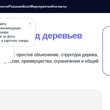
+7
шения
Блог
Мероприятия
Контакты
П
дации
в решений
й
метод деревьев
о
чке товара
 простое объяснение, структура дерева,
сии, преимущества, ограничения и общий
ентом, вебинарами и исследованиями в any.
огают командам лучше понимать рынок.