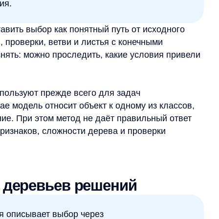
можно проследить, какие условия привели
ют прежде всего для задач
ель относит объект к одному из классов,
и этом метод не даёт правильный ответ
ков, сложности дерева и проверки
еревьев решений
сывает выбор через
данные и признаки, по которым можно
шаге дерево проверяет один
последовательно проверяет признаки
ов. Если задача регрессионная, итогом