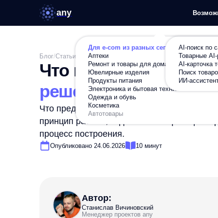
any
Возможности
Ре
Для e-com из разных сегментов
AI-поиск по сайту
Аптеки
Товарные AI-рекомен
Блог
/
Статьи
/
Оптимизируем
/
Что представляет собой метод деревье
Ремонт и товары для дома
AI-карточка товара
Что представляет собо
Ювелирные изделия
Поиск товаров по фот
Продукты питания
ИИ-ассистент в карто
решений
Электроника и бытовая техника
Одежда и обувь
Косметика
Что представляет собой метод деревьев решений:
Автотовары
принцип работы, задачи классификации и регрес
процесс построения.
Опубликовано 24.06.2026
10 минут
Автор:
Станислав Вичиновский
Менеджер проектов any
Станислав занимается комьюнити-маркетингом, конт
Пишет об AI, e-commerce и практиках, которые пом