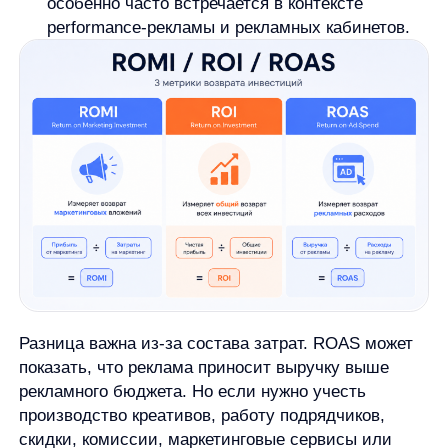
будет выглядеть слабее, чем она окажется
после закрытия сделок.
Третий риск
— неполный состав расходов.
Если учитывать только рекламный бюджет
и не учитывать креативы, подрядчиков,
комиссии, скидки, инструменты и работу
команды, показатель может выглядеть лучше
реальной экономики.
Четвертый риск
— смешение выручки
и прибыли. Кампания может дать высокую
выручку, но при низкой марже итоговая
окупаемость будет скромнее. Поэтому для
управленческих выводов важно понимать,
на какой финансовой базе построен расчет.
Пятый риск
— повторные продажи и LTV.
Канал может быть дорогим на первой покупке,
но приводить клиентов, которые возвращаются.
Или наоборот: первая покупка выглядит
хорошо, но повторных заказов нет. ROMI
за один короткий период не всегда показывает
эту динамику.