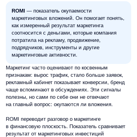
маркетинговые активности.
Маркетинг часто оценивают по косвенным
признакам: вырос трафик, стало больше заявок,
рекламный кабинет показывает конверсии, бренд
чаще вспоминают в обсуждениях. Эти сигналы
полезны, но сами по себе они не отвечают
на главный вопрос: окупаются ли вложения.
ROMI переводит разговор о маркетинге
в финансовую плоскость. Показатель сравнивает
результат от маркетинговых инвестиций
с затратами на эти инвестиции. Он не заменяет
полноценную аналитику, не объясняет весь путь
клиента и не дает универсального ответа, хороший
канал или плохой. Но если данные собраны
аккуратно, ROMI помогает понять, насколько
выбранная кампания, канал или период близки
к окупаемости.
Что такое ROMI простыми словами