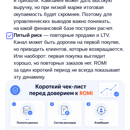
уходит на слабые сегменты, дорогие креативы,
нерелевантные площадки или кампании без
понятной роли. Оптимизация затрат может
улучшить показатель, если она не разрушает
поток качественных клиентов.
Четвертое направление
— аналитика. Чем
точнее компания понимает, какие продажи
связаны с какими активностями, тем аккуратнее
она читает ROMI. Это не значит, что атрибуция
становится идеальной. Но более
дисциплинированный сбор данных снижает
риск решений по неполной картине.
Пятое направление
— сегментация и работа
с повторными продажами. Если разные группы
клиентов дают разную маржинальность,
средний ROMI может скрывать важные
различия. В таких случаях полезно смотреть
не только общий показатель, но и разрезы
по каналам, аудиториям, категориям, новым
и повторным клиентам.
Все эти действия могут влиять на ROMI через
результат, расходы или качество расчета.