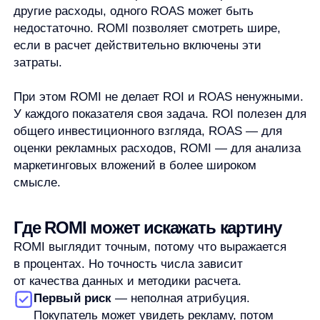
Поэтому ROMI лучше использовать как показатель
для разговора и проверки гипотез, а не как
единственный вердикт. Он показывает важную
часть картины, но не отменяет аналитику
по каналам, маржинальности, повторным продажам
и качеству лидов.
Как можно улучшить ROMI
Улучшение ROMI не сводится к простому
сокращению бюджета. Если резко снизить