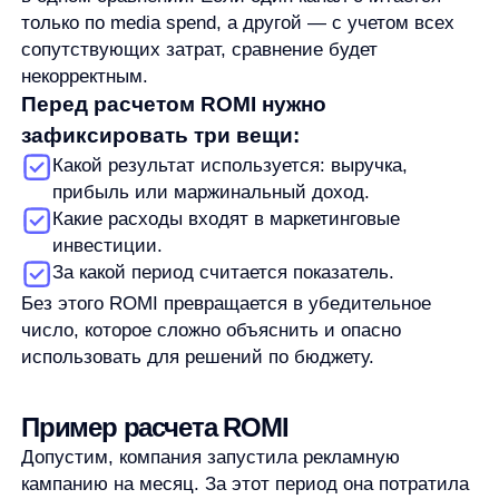
результатом и расходами:
600 000 − 200 000 = 400 000
Затем делим эту разницу на маркетинговые
расходы:
400 000 / 200 000 = 2
Переводим в проценты:
2 x 100% = 200%
В этом упрощенном примере ROMI равен 200%.
Это значит, что измеренный результат оказался
выше маркетинговых расходов на 200% от суммы
этих расходов.
Такой вывод работает только при заданных
условиях. Если 600 000 ₽ — это выручка,
а не прибыль, нельзя автоматически сказать, что
бизнес заработал 400 000 ₽. Из выручки еще могут
вычитаться себестоимость товара, логистика,
скидки, комиссии и другие расходы. Поэтому
в отчете важно писать не только сам ROMI,
но и базу расчета: по выручке, прибыли или