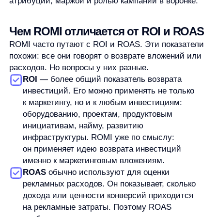
У каждого показателя своя задача. ROI полезен для
общего инвестиционного взгляда, ROAS — для
оценки рекламных расходов, ROMI — для анализа
маркетинговых вложений в более широком
смысле.
Где ROMI может искажать картину
ROMI выглядит точным, потому что выражается
в процентах. Но точность числа зависит
от качества данных и методики расчета.
Первый риск
— неполная атрибуция.
Покупатель может увидеть рекламу, потом
вернуться через поиск, позже получить email
и только после этого сделать заказ. Вклад
конкретного канала в такой цепочке определить
сложнее, поэтому ROMI по одному источнику
может быть завышен или занижен.
Второй риск
— длинный цикл сделки. В B2B,
дорогих товарах и сложных покупках результат
может появиться через недели или месяцы.
Если считать ROMI слишком рано, кампания