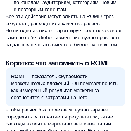
Продукты
Материалы
anyQuery
Блог
anyRecs
Документация
anyReviews
по интеграции
anyImages
Сведения
об IT-деятельности
Контакты
any-hello@tbank.ru
support@diginetica.com
+7 (985) 674-48-98
Вакансии
Документы
Реквизиты
Лицензионный договор-оферта
Политика обработки персональных данных
Согласие на обработку персональных данных
Рекомендательные алгоритмы
Деятельность в области ИТ