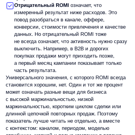
Разница важна из-за состава затрат. ROAS может
показать, что реклама приносит выручку выше
рекламного бюджета. Но если нужно учесть
производство креативов, работу подрядчиков,
скидки, комиссии, маркетинговые сервисы или
другие расходы, одного ROAS может быть
недостаточно. ROMI позволяет смотреть шире,
если в расчет действительно включены эти
затраты.
При этом ROMI не делает ROI и ROAS ненужными.