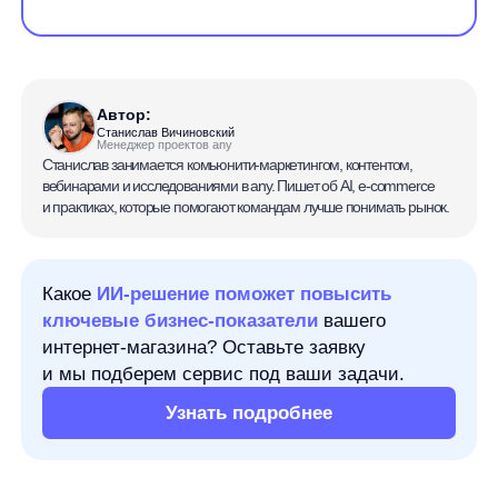
Автор:
Станислав Вичиновский
Менеджер проектов any
Станислав занимается комьюнити-маркетингом, контентом,
вебинарами и исследованиями в any. Пишет об AI, e-commerce
и практиках, которые помогают командам лучше понимать рынок.
Какое
ИИ-решение поможет повысить
ключевые бизнес-показатели
вашего
интернет-магазина? Оставьте заявку
и мы подберем сервис под ваши задачи.
Узнать подробнее
ROMI
— показатель окупаемости
маркетинговых вложений. Он помогает понять,
как измеренный результат маркетинга
соотносится с деньгами, которые компания
потратила на рекламу, продвижение,
подрядчиков, инструменты и другие