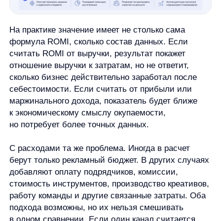
зафиксировать три вещи:
Какой результат используется: выручка,
прибыль или маржинальный доход.
Какие расходы входят в маркетинговые
инвестиции.
За какой период считается показатель.
Без этого ROMI превращается в убедительное
число, которое сложно объяснить и опасно
использовать для решений по бюджету.
Пример расчета ROMI
Допустим, компания запустила рекламную
кампанию на месяц. За этот период она потратила
на маркетинг 200 000 ₽. По выбранной методике
компания относит к кампании 600 000 ₽
маркетингового результата.
Подставим данные в формулу:
ROMI = ((600 000 − 200 000) / 200 000) x 100%
Сначала считаем разницу между