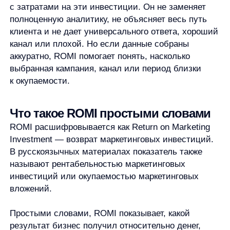
ROMI расшифровывается как Return on Marketing
Investment — возврат маркетинговых инвестиций.
В русскоязычных материалах показатель также
называют рентабельностью маркетинговых
инвестиций или окупаемостью маркетинговых
вложений.
Простыми словами, ROMI показывает, какой
результат бизнес получил относительно денег,
вложенных в маркетинг. Под результатом может
пониматься выручка, прибыль, маржинальный
доход или другой финансовый показатель, если
он выбран заранее и одинаково используется
в расчете.
ROMI считают не для того, чтобы
поставить маркетингу одну финальную
оценку. Чаще показатель используют для
прикладных задач:
сравнить кампании или каналы в одном
периоде;
понять, окупается ли конкретная активность;