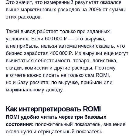
ждут быстрой окупаемости. Вывод зависит
от цели: одно дело — проверить гипотезу,
другое — стабильно покупать прибыльный
трафик.
Отрицательный ROMI
означает, что
измеренный результат ниже расходов. Это
повод разобраться в канале, оффере,
конверсии, стоимости привлечения и качестве
данных. Но отрицательный ROMI тоже
не всегда означает, что активность нужно сразу
выключить. Например, в B2B и дорогих
покупках продажи могут приходить позже,
а первый месяц кампании показывает только
часть результата.
Универсального значения, с которого ROMI всегда
становится хорошим, нет. Один и тот же процент
может означать разные вещи для бизнеса
с высокой маржинальностью, низкой
маржинальностью, коротким циклом сделки или
длинной цепочкой повторных продаж. Поэтому
показатель лучше читать не отдельно, а вместе
с контекстом: каналом, периодом, моделью