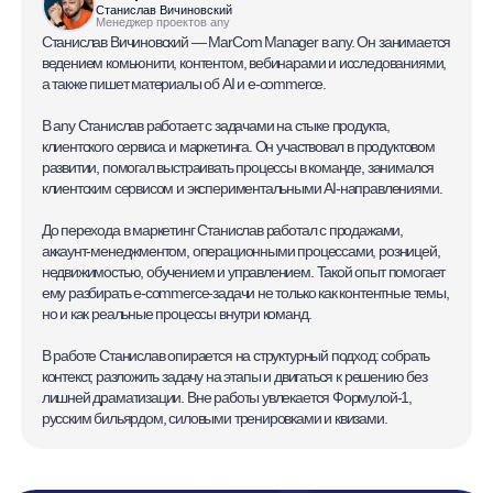
ИНН 7 728 492 537
Основной код по ОКВЭД — 62.01 Разработка компьютерного
программного обеспечения