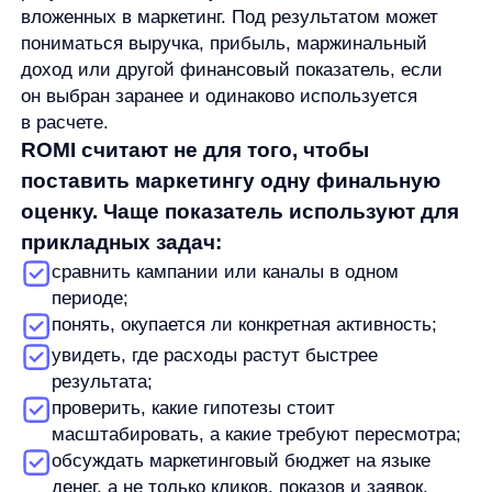
увидеть, где расходы растут быстрее
результата;
проверить, какие гипотезы стоит
масштабировать, а какие требуют пересмотра;
обсуждать маркетинговый бюджет на языке
денег, а не только кликов, показов и заявок.
Главное ограничение видно уже на этом уровне:
ROMI показывает результат только в рамках
выбранной методики расчета. Если в расчет
попали не все расходы, часть продаж пришла
позже или вклад канала определен неточно,
показатель может выглядеть лучше или хуже
реальной картины.
Формула ROMI: как рассчитать
показатель
Базовая логика расчета ROMI строится
на сравнении маркетингового результата и затрат
на маркетинг.
Формула ROMI может быть записана так:
ROMI = ((маркетинговый результат −