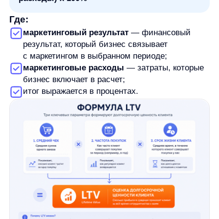
На практике значение имеет не столько сама
формула ROMI, сколько состав данных. Если
считать ROMI от выручки, результат покажет
отношение выручки к затратам, но не ответит,
сколько бизнес действительно заработал после
себестоимости. Если считать от прибыли или
маржинального дохода, показатель будет ближе
к экономическому смыслу окупаемости,
но потребует более точных данных.
С расходами та же проблема. Иногда в расчет
берут только рекламный бюджет. В других случаях
добавляют оплату подрядчиков, комиссии,
стоимость инструментов, производство креативов,
работу команды и другие связанные затраты. Оба
подхода возможны, но их нельзя смешивать
в одном сравнении. Если один канал считается
только по media spend, а другой — с учетом всех
сопутствующих затрат, сравнение будет
некорректным.
Перед расчетом ROMI нужно