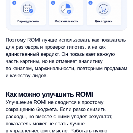
Но ни одно из них не гарантирует рост показателя
само по себе. Любое изменение нужно проверять
на данных и читать вместе с бизнес-контекстом.
Коротко: что запомнить о ROMI
ROMI
— показатель окупаемости
маркетинговых вложений. Он помогает понять,
как измеренный результат маркетинга
соотносится с затратами на него.
Чтобы расчет был полезным, нужно заранее
определить, что считается результатом, какие
расходы входят в маркетинговые инвестиции
и за какой период берутся данные. Если эти
правила не зафиксированы, показатель может
выглядеть убедительно, но плохо помогать
в решениях.
ROMI полезен, когда нужно сравнить кампании,
оценить канал, проверить гипотезу или обсудить
бюджет. Но его нельзя читать без контекста: