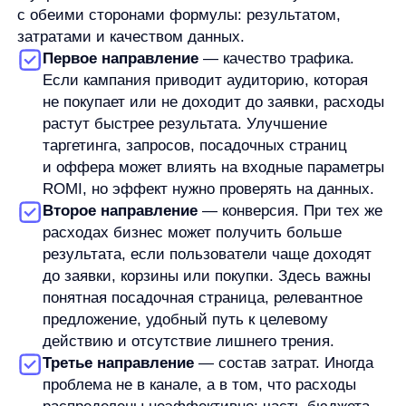
маржинальности, атрибуции, цикла сделки,
повторных продаж и состава расходов.
Главная ценность ROMI не в самом проценте,
а в дисциплине расчета. Он заставляет связать
маркетинговые действия с финансовым
результатом и аккуратнее обсуждать, какие
вложения действительно работают.
Автор:
Станислав Вичиновский
Менеджер проектов any
Станислав Вичиновский — MarCom Manager в any. Он занимается
ведением комьюнити, контентом, вебинарами и исследованиями,
а также пишет материалы об AI и e-commerce.
В any Станислав работает с задачами на стыке продукта,
клиентского сервиса и маркетинга. Он участвовал в продуктовом
развитии, помогал выстраивать процессы в команде, занимался
клиентским сервисом и экспериментальными AI-направлениями.
До перехода в маркетинг Станислав работал с продажами,
аккаунт-менеджментом, операционными процессами, розницей,
недвижимостью, обучением и управлением. Такой опыт помогает