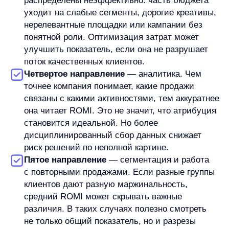
ему разбирать e-commerce-задачи не только как контентные темы,
но и как реальные процессы внутри команд.
В работе Станислав опирается на структурный подход: собрать
контекст, разложить задачу на этапы и двигаться к решению без
лишней драматизации. Вне работы увлекается Формулой-1,
русским бильярдом, силовыми тренировками и квизами.
Увеличим продажи вашего
интернет-магазина
Я ознакомился с условиями
Политики обработки персональных данных
и даю
согласие
на обработки моих персональных данных
Согласен на получение
рассылки с новостями AI от Any
Свяжитесь со мной