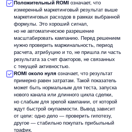
атрибуции, маржой и ролью кампании в воронке.
Чем ROMI отличается от ROI и ROAS
ROMI часто путают с ROI и ROAS. Эти показатели
похожи: все они говорят о возврате вложений или
расходов. Но вопросы у них разные.
ROI
— более общий показатель возврата
инвестиций. Его можно применять не только
к маркетингу, но и к любым инвестициям:
оборудованию, проектам, продуктовым
инициативам, найму, развитию
инфраструктуры. ROMI уже по смыслу:
он применяет идею возврата инвестиций
именно к маркетинговым вложениям.
ROAS
обычно используют для оценки
рекламных расходов. Он показывает, сколько
дохода или ценности конверсий приходится
на рекламные затраты. Поэтому ROAS
особенно часто встречается в контексте
performance-рекламы и рекламных кабинетов.