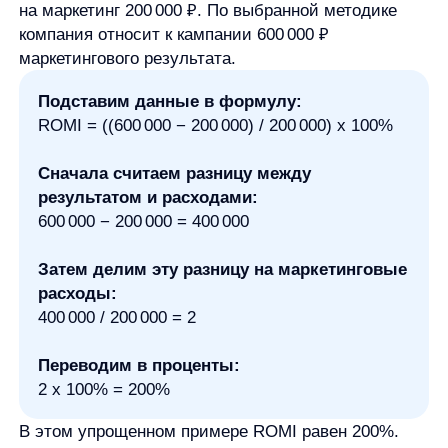
маржинальному доходу.
Как интерпретировать ROMI
ROMI удобно читать через три базовых
состояния:
положительный показатель, значение
около нуля и отрицательный показатель.
Положительный ROMI
означает, что
измеренный маркетинговый результат выше
маркетинговых расходов в рамках выбранной
формулы. Это хороший сигнал,
но не автоматическое разрешение
масштабировать кампанию. Перед решением
нужно проверить маржинальность, период
расчета, атрибуцию и то, не пришла ли часть
результата за счет факторов, не связанных
с текущей активностью.
ROMI около нуля
означает, что результат
примерно равен затратам. Такой показатель
может быть нормальным для теста, запуска
нового канала или длинного цикла сделки,
но слабым для зрелой кампании, от которой