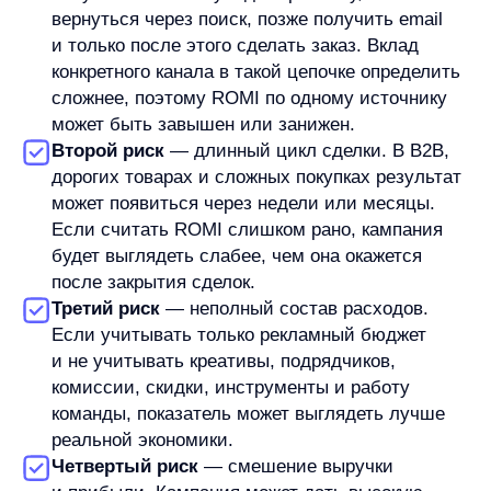
расходы, но вместе с ними упадет результат,
показатель может не стать лучше
в управленческом смысле. Работать нужно
с обеими сторонами формулы: результатом,
затратами и качеством данных.
Первое направление
— качество трафика.
Если кампания приводит аудиторию, которая
не покупает или не доходит до заявки, расходы
растут быстрее результата. Улучшение
таргетинга, запросов, посадочных страниц
и оффера может влиять на входные параметры
ROMI, но эффект нужно проверять на данных.
Второе направление
— конверсия. При тех же
расходах бизнес может получить больше
результата, если пользователи чаще доходят
до заявки, корзины или покупки. Здесь важны
понятная посадочная страница, релевантное
предложение, удобный путь к целевому
действию и отсутствие лишнего трения.
Третье направление
— состав затрат. Иногда
проблема не в канале, а в том, что расходы
распределены неэффективно: часть бюджета