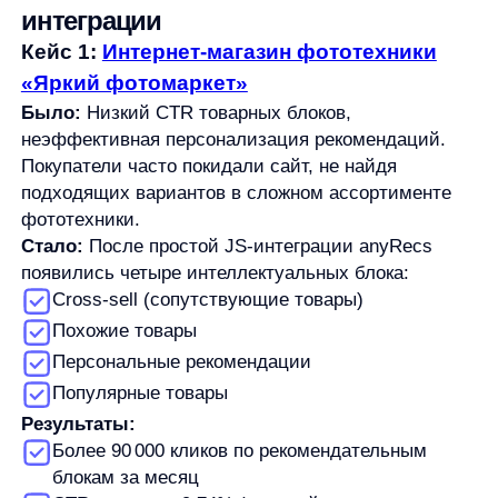
товаров, низкая конверсия, сложности с поиском
в специфическом ассортименте сантехники.
Стало:
После JS-интеграции anyQuery и anyRecs
появились:
Интеллектуальный поиск с исправлением
опечаток, транслитерации и подбором
синонимов
Блок персональных рекомендаций «Специально
для вас»
Блок «Похожие товары» на страницах
продуктов
Результаты:
Увеличение выручки из поиска на 70%
Конверсия из поиска выросла в 2 раза
Клики на рекомендации составляют 10%
от общего числа
Доля нулевых запросов уменьшилась на 30%
Важно:
Простая JS-интеграция позволила быстро
внедрить решение без серьезных изменений в IT-
инфраструктуре магазина.
Кейс 3:
Сеть магазинов косметики