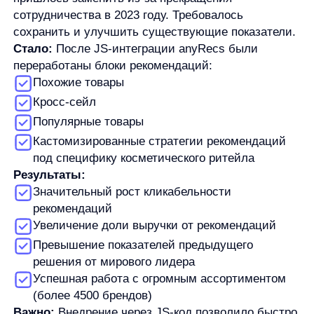
Уникальные преим ущества AnyRecs:
1. Интеграция за один день
AnyRecs предоставляет готовый JS-код,
который можно внедрить буквально
за несколько минут. Вам не нужно писать
ни строчки кода — просто скопируйте
и вставьте предоставленный скрипт, и система
начнет работать.
2. Передовые AI-алгоритмы
В отличие от примитивных систем
рекомендаций, AnyRecs использует
многослойные нейронные сети, которые
учитывают:
Историю просмотров и покупок
пользователя
Контекст текущего посещения
Сезонные тренды и популярность товаров
Похожесть товаров по множеству
параметров
Поведенческие паттерны схожих
пользователей