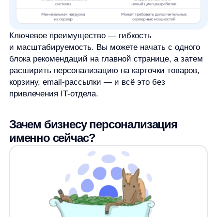
Рынок eCommerce переживает беспрецедентный
рост и трансформацию. По данным исследований,
к 2025 году объем онлайн-продаж достигнет $ 7
триллионов в мировом масштабе. Но вместе
с ростом усиливается и конкуренция, а избыток
предложений приводит к информационной
перегрузке покупателей.
Взгляните на цифры:
91% потребителей с большей вероятностью
совершат покупку у брендов, которые
предлагают персонализированный опыт
Персонализированные рекомендации
увеличивают CTR до 400%
Средний чек при использовании
персонализации растет на 15−20%
45% покупателей не вернутся на сайт, который
не предлагает релевантные рекомендации
Интернет-магазины без персонализации
совершают критические ошибки:
Показывают всем одинаковые товары,
игнорируя индивидуальные предпочтения