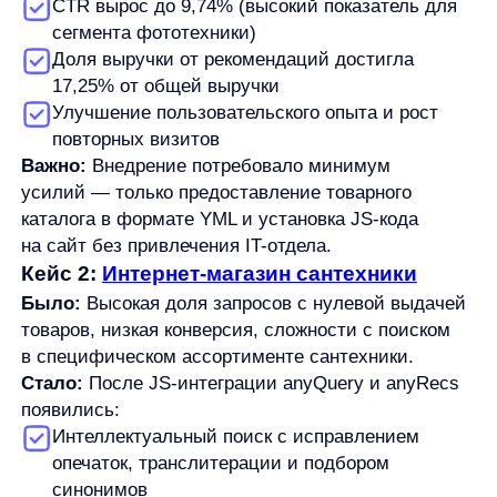
«Золотое Яблоко»
Было:
Использование решения от мирового
лидера рекомендательных систем, которое
пришлось заменить из-за прекращения
сотрудничества в 2023 году. Требовалось
сохранить и улучшить существующие показатели.
Стало:
После JS-интеграции anyRecs были
переработаны блоки рекомендаций:
Похожие товары
Кросс-сейл
Популярные товары
Кастомизированные стратегии рекомендаций
под специфику косметического ритейла
Результаты:
Значительный рост кликабельности
рекомендаций
Увеличение доли выручки от рекомендаций
Превышение показателей предыдущего
решения от мирового лидера
Успешная работа с огромным ассортиментом
(более 4500 брендов)