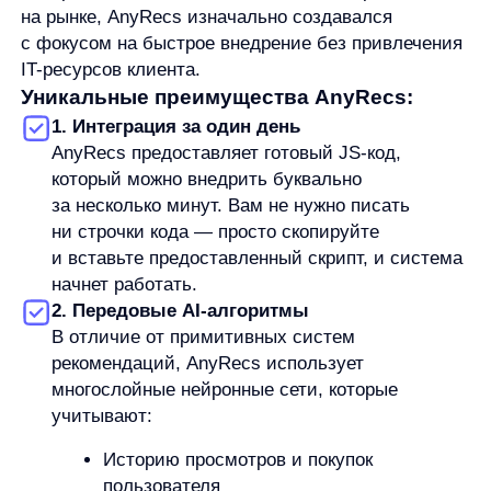
Отсутствие затрат на разработку
Управление системой силами
маркетологов
Быстрый запуск и быстрый ROI
(в среднем окупаемость за 1−3 месяца)
Гибкая масштабируемость без
дополнительных технических затрат
Почему AnyRecs = лучшее решение
для персонализации через JS-код
AnyRecs
уже доказал свою эффективность
в работе с крупнейшими ритейлерами России,