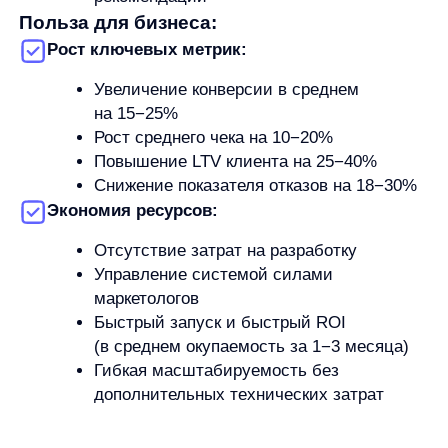
Узнайте, как увеличить продажи и удержание
клиентов с помощью AnyRecs —
оставьте
заявку прямо сейчас
и получите
09.12.2025
персональную консультацию по внедрению
системы в ваш бизнес.
Увеличим продажи вашего
интернет-магазина
Я ознакомился с условиями
Политики обработки персональных данных
и даю
согласие
на обработки моих персональных данных
Согласен на получение
рассылки с новостями AI от Any