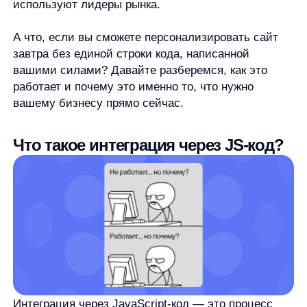
Интеграция через JavaScript-код — это процесс
подключения внешнего сервиса к вашему сайту
путем вставки небольшого фрагмента готового
кода. По сути, это как установить плагин
в браузер — вы просто добавляете готовый
инструмент, который начинает работать
автоматически.
Как это работает:
Подключение:
вы вставляете
предоставленный JS-скрипт в код вашего сайта
(обычно в раздел <head> или через систему
управления тегами, например, Google Tag
Manager).
Сбор данных:
скрипт автоматически начинает