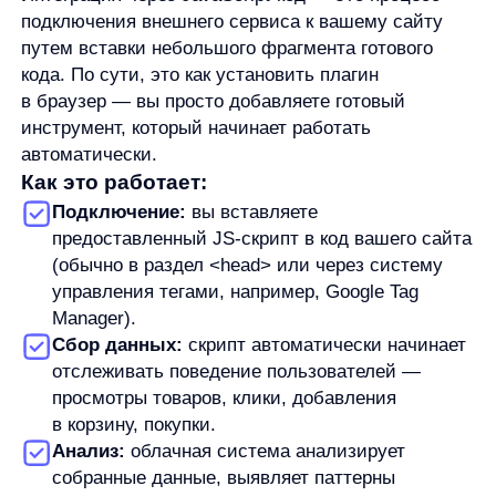
отслеживать поведение пользователей —
просмотры товаров, клики, добавления
в корзину, покупки.
Анализ:
облачная система анализирует
собранные данные, выявляет паттерны
и предпочтения.
Вывод рекомендаций:
на основе анализа
формируются персонализированные блоки
рекомендаций, которые отображаются
в интерфейсе вашего магазина.
Представьте, что вы не меняете двигатель
автомобиля, а просто устанавливаете новую
навигационную систему — машина остается
той же, но становится умнее.
Преимущества JS-интеграции перед
классическими методами: