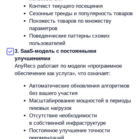
Беларуси, Казахстана. Наши клиенты отмечают
не только рост продаж, но и качественное
изменение пользовательского опыта, что ведет
к повышению лояльности и увеличению доли
повторных покупок.
Персонализация больше не является привилегией
крупных компаний с большими IT-отделами.
Благодаря интеграции через JS-код, решения
вроде AnyRecs делают персонализацию доступной
для любого онлайн-бизнеса — быстро, просто
и без программистов.
Представьте: уже завтра ваш сайт может начать
предлагать каждому посетителю именно те товары,
которые ему действительно интересны. Это
не просто улучшит пользовательский опыт — это
напрямую конвертируется в рост продаж,
увеличение среднего чека и повышение
лояльности клиентов.