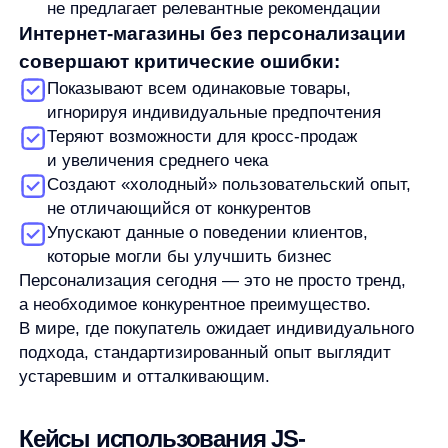
фототехники.
Стало:
После простой JS-интеграции anyRecs
появились четыре интеллектуальных блока:
Cross-sell (сопутствующие товары)
Похожие товары
Персональные рекомендации
Популярные товары
Результаты:
Более 90 000 кликов по рекомендательным
блокам за месяц
CTR вырос до 9,74% (высокий показатель для
сегмента фототехники)
Доля выручки от рекомендаций достигла
17,25% от общей выручки
Улучшение пользовательского опыта и рост
повторных визитов
Важно:
Внедрение потребовало минимум
усилий — только предоставление товарного
каталога в формате YML и установка JS-кода
на сайт без привлечения IT-отдела.
Кейс 2:
Интернет-магазин сантехники
Было:
Высокая доля запросов с нулевой выдачей