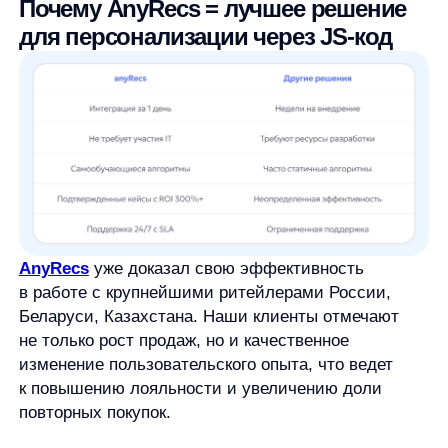
Свяжитесь со мной
Продукты
Материалы
anyQuery
Блог
anyRecs
Документация
anyReviews
по интеграции
anyImages
Сведения
об IT-деятельности
Контакты
any-hello@tbank.ru
support@diginetica.com
+7 (985) 674-48-98
Вакансии
Документы
Реквизиты
Лицензионный договор-оферта
Политика обработки персональных данных
Согласие на обработку персональных данных