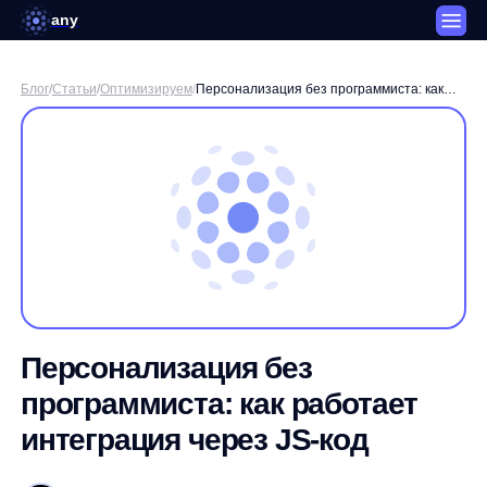
any
Блог
/
Статьи
/
Оптимизируем
/
Персонализация без программиста: как
работает интеграция через JS-код
Персонализация без
программиста: как работает
интеграция через JS-код
Дмитрий Поляков / Менеджер SEO-продуктов any
3 минуты