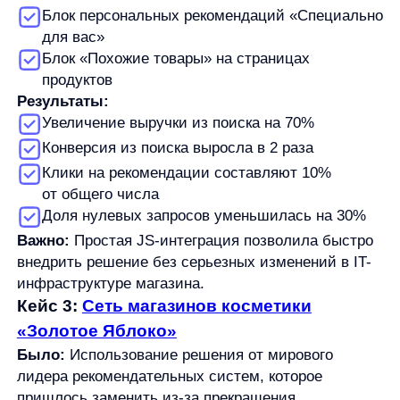
Важно:
Внедрение через JS-код позволило быстро
заменить предыдущее решение, минимизировав
затраты клиента на процесс интеграции.
Почему AnyRecs = лучшее решение
для персонализации через JS-код
AnyRecs
— это передовая AI-платформа для
персонализации в eCommerce, которая объединяет
мощь искусственного интеллекта с простотой
внедрения. В отличие от большинства решений
на рынке, AnyRecs изначально создавался
с фокусом на быстрое внедрение без привлечения
IT-ресурсов клиента.