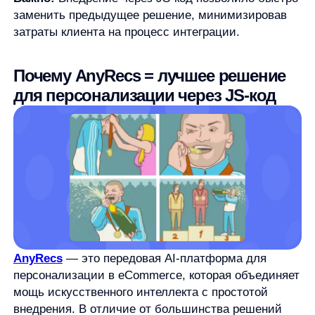
3. SaaS-модель с постоянными
улучшениями
AnyRecs работает по модели «программное
обеспечение как услуга», что означает:
Автоматические обновления алгоритмов
без вашего участия
Масштабирование мощностей в периоды
пиковых нагрузок
Отсутствие необходимости
в собственной инфраструктуре
Постоянное улучшение точности
рекомендаций
Польза для бизнеса:
Рост ключевых метрик:
Увеличение конверсии в среднем
на 15−25%
Рост среднего чека на 10−20%
Повышение LTV клиента на 25−40%
Снижение показателя отказов на 18−30%
Экономия ресурсов: