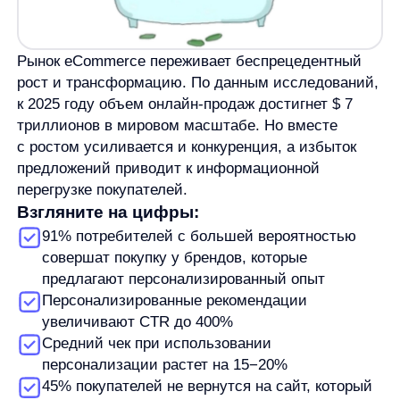
Теряют возможности для кросс-продаж
и увеличения среднего чека
Создают «холодный» пользовательский опыт,
не отличающийся от конкурентов
Упускают данные о поведении клиентов,
которые могли бы улучшить бизнес
Персонализация сегодня — это не просто тренд,
а необходимое конкурентное преимущество.
В мире, где покупатель ожидает индивидуального
подхода, стандартизированный опыт выглядит
устаревшим и отталкивающим.
Кейсы использования JS-
интеграции
Кейс 1:
Интернет-магазин фототехники
«Яркий фотомаркет»
Было:
Низкий CTR товарных блоков,
неэффективная персонализация рекомендаций.
Покупатели часто покидали сайт, не найдя
подходящих вариантов в сложном ассортименте