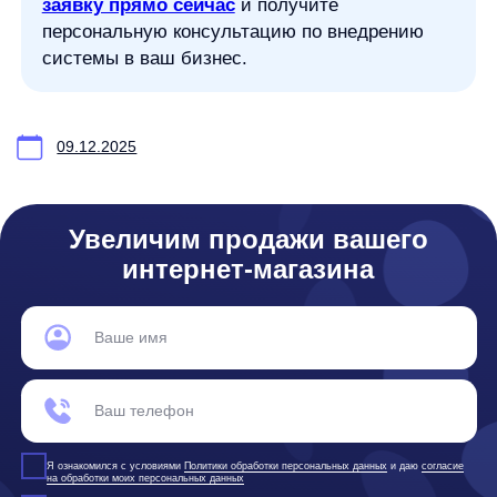
Центра Сколково, Большой б-р, д. 42 стр. 1
Фактический адрес:
улица Грузинский Вал, 7. Башня 2
ИНН 7 728 492 537
Основной код по ОКВЭД — 62.01 Разработка компьютерного
программного обеспечения