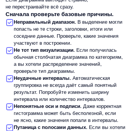
Выделите диапазон ячеек с числами.
Откройте условное форматирование.
Выберите полосы данных / Data Bars.
Настройте внешний вид, если это нужно.
Точный путь и названия команд могут отличаться
в зависимости от версии и языка Excel. Главное —
не смешивать этот сценарий с построением
гистограммы-диаграммы. Data Bars показывают
сравнение внутри таблицы, а гистограмма-
диаграмма показывает распределение значений
по интервалам.
Как читать готовую гистограмму
Когда гистограмма построена, смотрите не только
на отдельные столбцы, но и на общую форму
распределения.
Каждый столбец относится к группе значений —
интервалу. Высота столбца показывает, сколько
значений попало в этот интервал. Если один
столбец заметно выше остальных, значит в этом