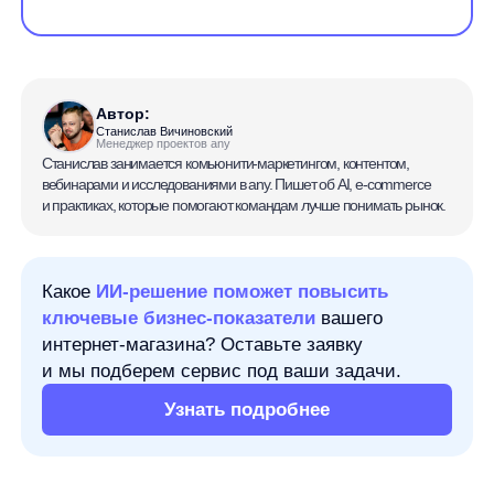
Автор:
Станислав Вичиновский
Менеджер проектов any
Станислав занимается комьюнити-маркетингом, контентом,
вебинарами и исследованиями в any. Пишет об AI, e-commerce
и практиках, которые помогают командам лучше понимать рынок.
Какое
ИИ-решение поможет повысить
ключевые бизнес-показатели
вашего
интернет-магазина? Оставьте заявку
и мы подберем сервис под ваши задачи.
Узнать подробнее
Гистограмма в Excel помогает увидеть, как
распределяются числовые значения:
где
их больше, где меньше и в какие интервалы
попадает основная часть массива. Это
не декоративная диаграмма, а быстрый
способ понять структуру данных.