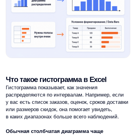
Что такое гистограмма в Excel
Гистограмма показывает, как значения
распределяются по интервалам. Например, если
у вас есть список заказов, оценок, сроков доставки
или размеров скидок, она помогает увидеть,
в каких диапазонах больше всего наблюдений.
Обычная столбчатая диаграмма чаще
сравнивает категории:
месяцы, отделы, товары,
регионы. Гистограмма работает иначе: она
группирует числовые значения по диапазонам
и показывает частоту — сколько значений попало
в каждый интервал.
Гистограмма подходит, когда нужно:
посмотреть распределение числовых данных;
найти диапазон, где сосредоточена основная
масса значений;
заметить редкие или крайние значения;
быстро объяснить массив данных в отчёте или
презентации.
Если в таблице текстовые категории,