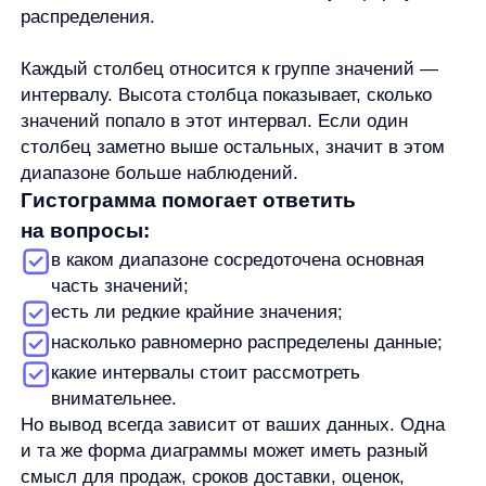
категории: товары, месяцы, отделы или
регионы.
Можно ли сделать гистограмму через
условное форматирование?
Через условное форматирование можно
сделать полосы данных внутри ячеек. Это
полезный визуальный инструмент, но это
не то же самое, что отдельная гистограмма-
диаграмма распределения.
Почему Excel построил неудобные
интервалы?
Excel может выбрать интервалы
автоматически, но автоматический вариант
не всегда удобен для вашей задачи. Проверьте
параметры оси: ширину интервала, количество
интервалов и граничные интервалы.
Нужно ли заранее задавать интервалы?
Не всегда. Часто можно сначала построить
гистограмму автоматически, а затем настроить
интервалы, если результат плохо читается.
Можно ли использовать гистограмму для