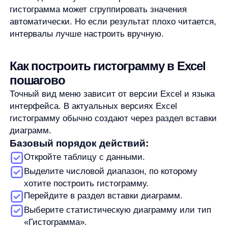
Проверьте, что Excel построил именно
гистограмму распределения, а не обычную
столбчатую диаграмму.
В некоторых версиях путь может отличаться:
команда может находиться в разделе
рекомендованных или статистических диаграмм.
Поэтому лучше запоминать не только название
кнопки, а саму логику: выделить диапазон,
вставить диаграмму и выбрать тип «Гистограмма».