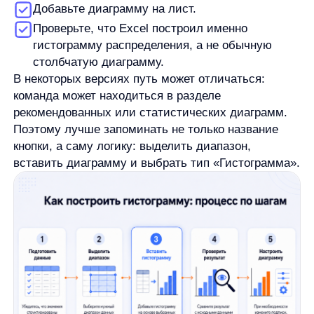
Как настроить интервалы, оси
и подписи
После вставки Excel создаёт первичную
диаграмму. Иногда её уже достаточно, но чаще
нужно настроить интервалы, ось и подписи.
Интервалы определяют, как Excel группирует
числовые значения. Если они слишком широкие,
диаграмма может скрыть важные различия. Если
слишком узкие, получится много столбцов,
и общую картину будет труднее читать.
Проверьте три настройки.
Первая
— ширина интервала. Она определяет,
какие значения попадают в один столбец.
Изменение ширины может заметно поменять
вид распределения.
Вторая
— количество интервалов. Иногда
удобнее управлять не шириной, а числом
групп, на которые Excel делит данные.
Третья
— граничные интервалы. Они нужны,