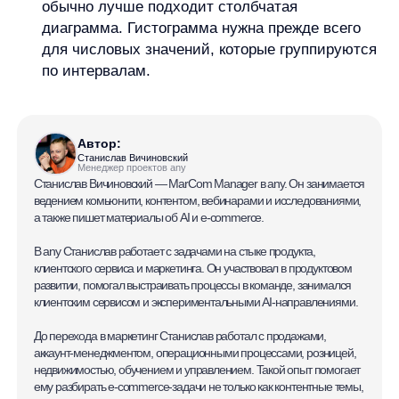
Функциональные характеристики программного обеспечения
ПО распространяется в виде интернет-сервиса, специальные действия по у
any
© ООО «Д Технолоджи», 2014-2026
Юридический адрес:
121 205, город Москва, тер Инновационного
Центра Сколково, Большой б-р, д. 42 стр. 1
Фактический адрес:
улица Грузинский Вал, 7. Башня 2
ИНН 7 728 492 537
Основной код по ОКВЭД — 62.01 Разработка компьютерного