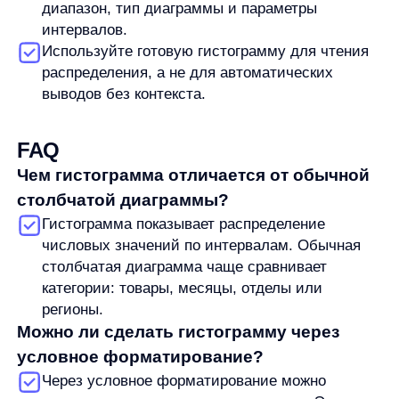
В работе Станислав опирается на структурный подход: собрать
контекст, разложить задачу на этапы и двигаться к решению без
лишней драматизации. Вне работы увлекается Формулой-1,
русским бильярдом, силовыми тренировками и квизами.
Увеличим продажи вашего
интернет-магазина
Я ознакомился с условиями
Политики обработки персональных данных
и даю
согласие
на обработки моих персональных данных
Согласен на получение
рассылки с новостями AI от Any
Свяжитесь со мной