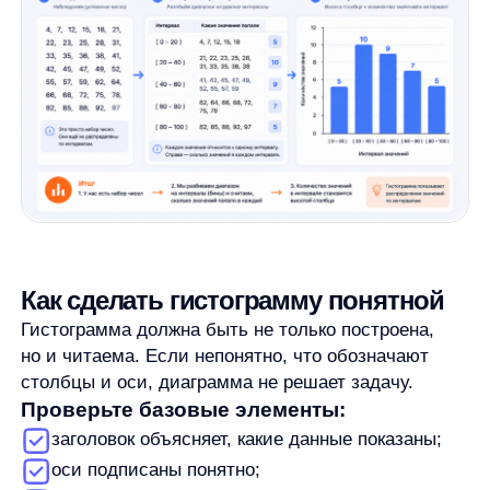
Частые ошибки при создании
гистограммы
Если диаграмма выглядит странно,
не перестраивайте всё сразу.
Сначала проверьте базовые причины.
Неправильный диапазон.
В выделение могли
попасть не те строки, заголовки, итоги или
соседние данные. Проверьте, какие значения
участвуют в построении.
Не тот тип визуализации.
Если получилась
обычная столбчатая диаграмма по категориям,
а вы хотели распределение значений,
проверьте тип диаграммы.
Неудачные интервалы.
Автоматическая
группировка не всегда даёт самый понятный
результат. Попробуйте изменить ширину
интервала или количество интервалов.
Непонятные оси и подписи.
Даже корректная
гистограмма может быть бесполезной, если
не ясно, какие значения попали в интервалы.