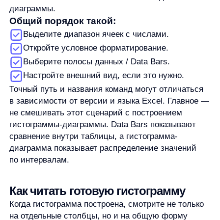
внутри ячеек.
Подготовьте числовой диапазон.
Выделите данные.
Вставьте гистограмму через раздел диаграмм.
Проверьте, что Excel построил нужный тип
визуализации.
Настройте интервалы, ось, заголовок
и подписи.
Если результат выглядит странно, проверьте
диапазон, тип диаграммы и параметры
интервалов.
Используйте готовую гистограмму для чтения
распределения, а не для автоматических
выводов без контекста.
FAQ
Чем гистограмма отличается от обычной
столбчатой диаграммы?
Гистограмма показывает распределение
числовых значений по интервалам. Обычная
столбчатая диаграмма чаще сравнивает