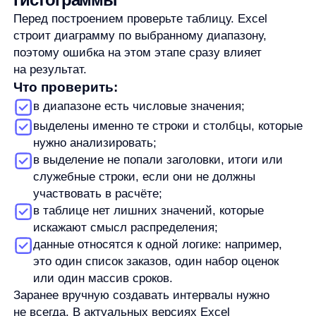
Заранее вручную создавать интервалы нужно
не всегда. В актуальных версиях Excel
гистограмма может сгруппировать значения
автоматически. Но если результат плохо читается,
интервалы лучше настроить вручную.
Как построить гистограмму в Excel
пошагово
Точный вид меню зависит от версии Excel и языка
интерфейса. В актуальных версиях Excel
гистограмму обычно создают через раздел вставки
диаграмм.
Базовый порядок действий:
Откройте таблицу с данными.
Выделите числовой диапазон, по которому
хотите построить гистограмму.
Перейдите в раздел вставки диаграмм.
Выберите статистическую диаграмму или тип
«Гистограмма».
Добавьте диаграмму на лист.