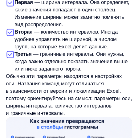
Как сделать гистограмму понятной
Гистограмма должна быть не только построена,
но и читаема. Если непонятно, что обозначают
столбцы и оси, диаграмма не решает задачу.
Проверьте базовые элементы:
заголовок объясняет, какие данные показаны;
оси подписаны понятно;
масштаб не искажает восприятие;
интервалы читаются без догадок;
на диаграмме нет лишних элементов, которые
отвлекают от распределения.
Заголовок и подписи не меняют исходные данные,
но помогают быстрее понять, что показывает
диаграмма. Это особенно важно, если
вы вставляете гистограмму в отчёт, презентацию
или отправляете файл другому человеку.
Не перегружайте оформление. Для рабочей
гистограммы важнее понятные интервалы,
читаемая ось и ясный заголовок, чем сложный
визуальный стиль.