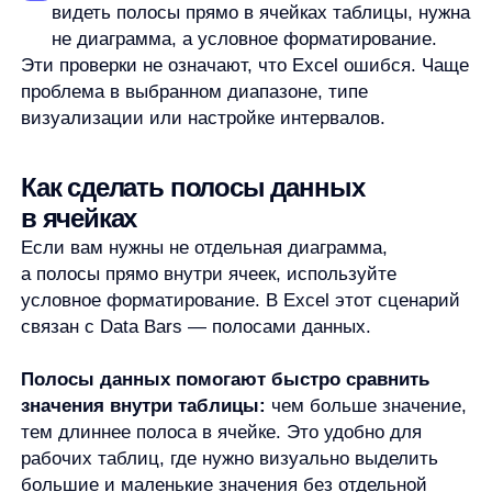
диапазоне больше наблюдений.
Гистограмма помогает ответить
на вопросы:
в каком диапазоне сосредоточена основная
часть значений;
есть ли редкие крайние значения;
насколько равномерно распределены данные;
какие интервалы стоит рассмотреть
внимательнее.
Но вывод всегда зависит от ваших данных. Одна
и та же форма диаграммы может иметь разный
смысл для продаж, сроков доставки, оценок,
складских остатков или финансовых показателей.
Поэтому гистограмма помогает увидеть картину,
но не заменяет анализ контекста.
Коротко: как сделать гистограмму
в Excel
Определите, что вам нужно: отдельная
гистограмма-диаграмма или полосы данных