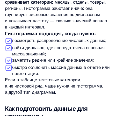
а не числовой ряд, чаще нужна не гистограмма,
а другой тип диаграммы.
Как подготовить данные для
гистограммы
Перед построением проверьте таблицу. Excel
строит диаграмму по выбранному диапазону,
поэтому ошибка на этом этапе сразу влияет
на результат.
Что проверить:
в диапазоне есть числовые значения;
выделены именно те строки и столбцы, которые
нужно анализировать;
в выделение не попали заголовки, итоги или
служебные строки, если они не должны
участвовать в расчёте;
в таблице нет лишних значений, которые
искажают смысл распределения;
данные относятся к одной логике: например,
это один список заказов, один набор оценок
или один массив сроков.