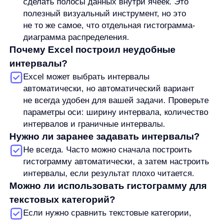
Продукты
Материалы
anyQuery
Блог
anyRecs
Документация
anyReviews
по интеграции
anyImages
Сведения
об IT-деятельности
Контакты
any-hello@tbank.ru
support@diginetica.com
+7 (985) 674-48-98
Вакансии
Документы
Реквизиты
Лицензионный договор-оферта
Политика обработки персональных данных
Согласие на обработку персональных данных
Рекомендательные алгоритмы
Деятельность в области ИТ
Согласие на получение рекламных и информационных рассыло
Руководство пользователя