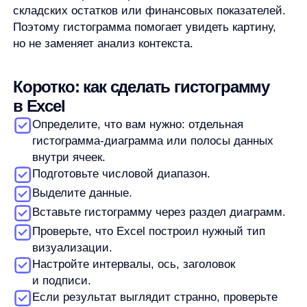
текстовых категорий?
Если нужно сравнить текстовые категории,
обычно лучше подходит столбчатая
диаграмма. Гистограмма нужна прежде всего
для числовых значений, которые группируются
по интервалам.
Автор:
Станислав Вичиновский
Менеджер проектов any
Станислав Вичиновский — MarCom Manager в any. Он занимается
ведением комьюнити, контентом, вебинарами и исследованиями,
а также пишет материалы об AI и e-commerce.
В any Станислав работает с задачами на стыке продукта,
клиентского сервиса и маркетинга. Он участвовал в продуктовом
развитии, помогал выстраивать процессы в команде, занимался
клиентским сервисом и экспериментальными AI-направлениями.
До перехода в маркетинг Станислав работал с продажами,
аккаунт-менеджментом, операционными процессами, розницей,
недвижимостью, обучением и управлением. Такой опыт помогает
ему разбирать e-commerce-задачи не только как контентные темы,
но и как реальные процессы внутри команд.