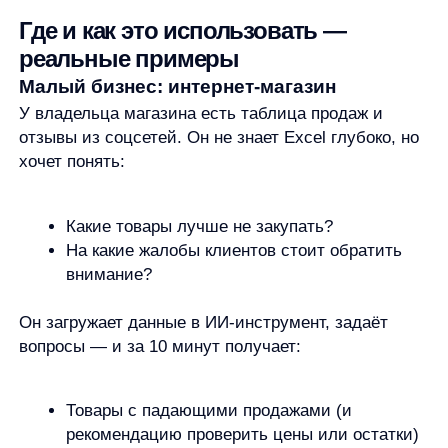
отчёты от сотрудников в свободной форме. Хочет
понять:
Где задержки?
Какие задачи вызывают больше всего
вопросов?
Вместо ручного чтения 15 отчётов
он скидывает их в ИИ и просит:
«Выдели все упоминания задержек
и причины.»
Результат:
6 упоминаний «задержка согласования»
4 — «не хватает данных от клиента»
2 — «технические проблемы»
Теперь он видит системную проблему:
согласования тормозят проекты. Решение —
не доклад, а изменение процесса
Образование и НКО
Преподаватель провёл опрос среди студентов: