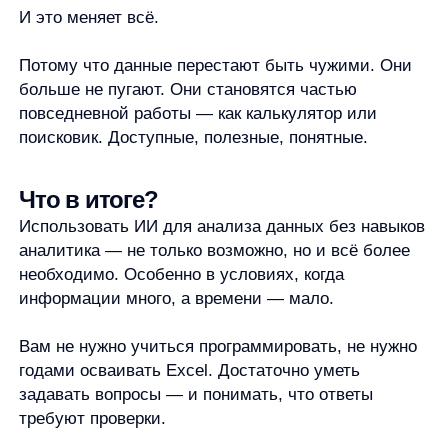
anyQuery
Блог
anyRecs
Документация
anyReviews
по интеграции
anyImages
Сведения
об IT-деятельности
Контакты
any-hello@tbank.ru
support@diginetica.com
+7 (985) 674-48-98
Вакансии
Документы
Реквизиты
Лицензионный договор-оферта
Политика обработки персональных данных
Согласие на обработку персональных данных
Рекомендательные алгоритмы
Деятельность в области ИТ
Согласие на получение рекламных и информационных рассыло
Руководство пользователя
Функциональные характеристики программного обеспечения
ПО распространяется в виде интернет-сервиса, специальные действия по у