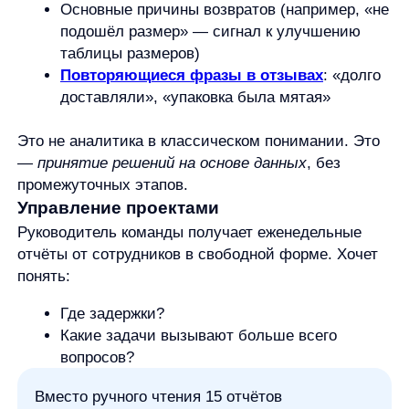
«Что вам понравилось, что — нет?» Получил 80
ответов в свободной форме.
Загружает в ИИ:
«Сгруппируй ответы по темам и выдели
предложения по улучшению.»
Через минуту видит:
Много положительных отзывов
о практической части
Критика — «слишком много теории в начале
курса»
Предложения: «добавить больше примеров»,
«сделать модули короче»
Это помогает быстро адаптировать курс без
ручного анализа.
Как начать — пошагово
Соберите данные в один файл.