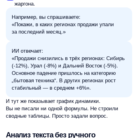
Анализ текста без ручного
перечитывания
Один из самых мощных сценариев — работа с
текстовыми данными. Отзывы, опросы, переписка,
комментарии. Раньше это требовало ручной
разметки:
выделять темы, тональность,
ключевые фразы
. Теперь ИИ делает это за
минуты.
Это как диалог с аналитиком — вы задаёте
наводящие вопросы, и постепенно приходите
к сути.
Загружаете 200 отзывов в формате .txt или
.csv. Пишете:
«Выдели основные темы и определи, сколько
отзывов положительные, сколько
отрицательные.»
Через 30 секунд получаете:
65% положительных отзывов