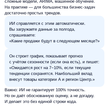
Какие товары лучше не закупать?
На какие жалобы клиентов стоит обратить
внимание?
Он загружает данные в ИИ-инструмент, задаёт
вопросы — и за 10 минут получает:
Товары с падающими продажами (и
рекомендацию проверить цены или остатки)
Основные причины возвратов (например, «не
подошёл размер» — сигнал к улучшению
таблицы размеров)
Повторяющиеся фразы в отзывах
: «долго
доставляли», «упаковка была мятая»
Это не аналитика в классическом понимании. Это
—
принятие решений на основе данных
, без
промежуточных этапов.
Управление проектами
Руководитель команды получает еженедельные