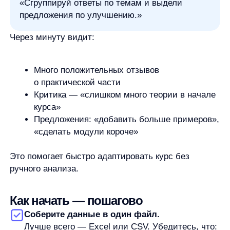
Если ответ показался неполным — задайте
уточняющий вопрос:
«А по регионам?»
«А если исключить акционные товары?»
«Покажи только негативные отзывы про
доставку»
Это как диалог с аналитиком — вы задаёте
наводящие вопросы, и постепенно приходите к
сути.
Проверьте логику.
Всегда спрашивайте себя: «А это имеет
смысл?» Если ИИ говорит, что продажи
выросли на 200%, но вы точно знаете, что
ничего не менялось — перепроверьте данные.
Возможно, в таблице дубли или ошибка в
единицах измерения.
Это не замена аналитика,
а расширение интуиции