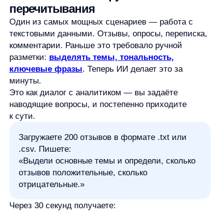
25% нейтральных
10% отрицательных
И разбивку по темам:
Доставка (часто упоминается, в основном
жалобы на сроки)
Качество упаковки (много положительных)
Ассортимент (просьбы добавить больше
товаров из категории X)
Это не просто подсчёт слов. ИИ понимает контекст.
Он отличает «доставили быстро, но упаковка была
порвана» от «доставили быстро и всё целое» —
и правильно оценит тональность.
Прогнозы без математики
Многие думают, что прогнозирование — это
сложные модели, ARIMA, машинное обучение.
На практике — для большинства бизнес-задач
достаточно
простых
трендов.
ИИ справляется с этим автоматически.