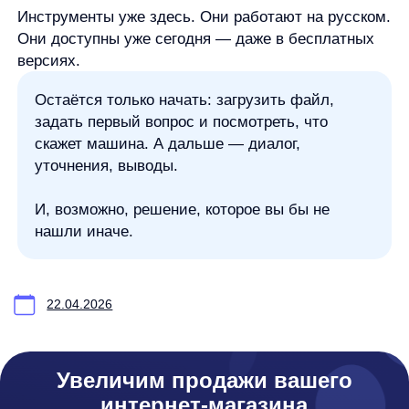
any
© ООО «Д Технолоджи», 2014-2026
Юридический адрес:
121 205, город Москва, тер Инновационного
Центра Сколково, Большой б-р, д. 42 стр. 1
Фактический адрес:
улица Грузинский Вал, 7. Башня 2
ИНН 7 728 492 537
Основной код по ОКВЭД — 62.01 Разработка компьютерного
программного обеспечения