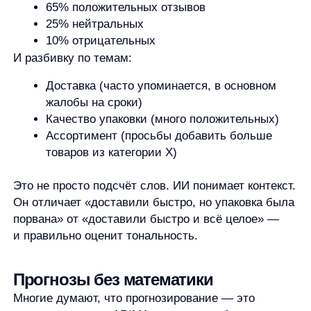
Вы загружаете данные за полгода,
спрашиваете:
«Какие продажи будут в следующем месяце?»
Он строит график, показывает прогноз
с учётом сезонности (если она есть), и пишет:
«Ожидается рост на 7−10%, если текущие
тенденции сохранятся. Наибольший вклад
внесут товары категории A и регион Центр.»
Важно: ИИ не гарантирует 100% точность.
Но он даёт обоснованную оценку, а не догадку.
И делает это без единой строки кода.
Где и как это использовать —
реальные примеры
Малый бизнес: интернет-магазин
У владельца магазина есть таблица продаж и
отзывы из соцсетей. Он не знает Excel глубоко, но
хочет понять: