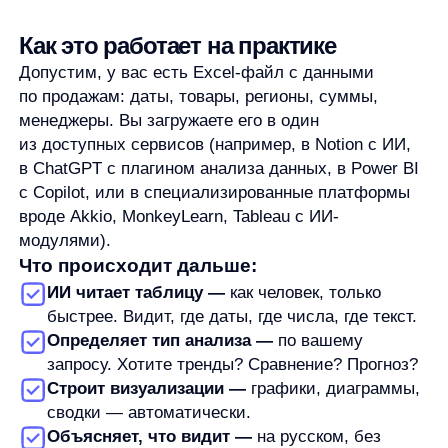
Определяет тип анализа —
по вашему
запросу. Хотите тренды? Сравнение? Прогноз?
Строит визуализации —
графики, диаграммы,
сводки — автоматически.
Объясняет, что видит —
на русском, без
жаргона.
Например, вы спрашиваете:
«Покажи, в каких регионах продажи упали
за последний месяц.»
ИИ отвечает:
«Продажи снизились в трёх регионах: Сибирь
(-12%), Урал (-8%) и Дальний Восток (-5%).
Основное падение пришлось на категорию
„бытовая техника“. В других регионах рост
стабильный — в среднем +6%».
И тут же показывает график динамики.
Вы не писали ни одной формулы. Не строили
сводные таблицы. Просто задали вопрос.