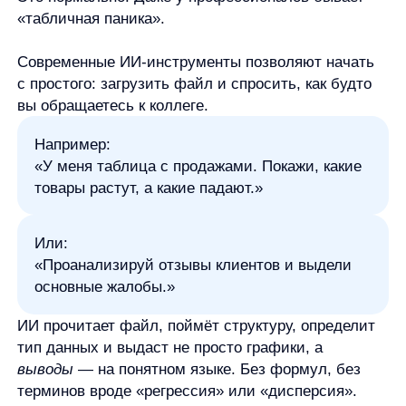
Или:
«Проанализируй отзывы клиентов и выдели
основные жало бы.»
ИИ прочитает файл, поймёт структуру, определит
тип данных и выдаст не просто графики, а
выводы
— на понятном языке. Без формул, без
терминов вроде «регрессия» или «дисперсия».
Как это работает на практике
Допустим, у вас есть Excel-файл с данными
по продажам: даты, товары, регионы, суммы,
менеджеры. Вы загружаете его в один
из доступных сервисов (например, в Notion с ИИ,
в ChatGPT с плагином анализа данных, в Power BI
с Copilot, или в специализированные платформы
вроде Akkio, MonkeyLearn, Tableau с ИИ-
модулями).
Что происходит дальше:
ИИ читает таблицу —
как человек, только
быстрее. Видит, где даты, где числа, где текст.