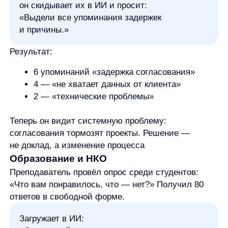
Лучше всего — Excel или CSV. Убедитесь, что:
Каждый столбец имеет понятное
название («Дата», «Товар», «Сумма»,
«Регион»)
Нет пустых строк в середине
Числа и даты в правильном формате
Выберите инструмент.
Если вы впервые работаете с ИИ,
попробуйте
ChatGPT Plus
(платная версия)
или
Copilot в Excel.
Оба понимают русский
и работают интуитивно.
Загрузите файл и задайте первый вопрос.
Начните с простого:
«Покажи общую динамику продаж по
месяцам»
«Какой товар самый популярный?»
«Выдели основные темы в отзывах»
Не бойтесь формулировать «как придумал».
ИИ привык к разговорному стилю.
Уточняйте.