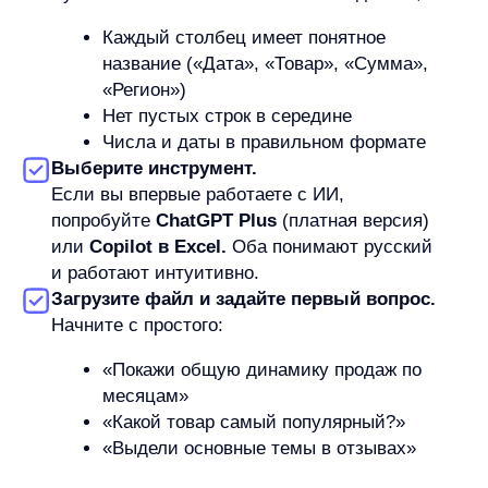
Главное, что даёт ИИ обычным пользователям, —
не замена аналитика, а
усиление собственного
понимания
. Раньше вы принимали решения
«по ощущению» или на основе одного-двух
показателей. Теперь вы можете за пару минут
увидеть больше: тренды, исключения, скрытые
проблемы.
Вы не становитесь аналитиком.
Но вы начинаете
думать с данными
— даже если
не видите за этим процессом формул, моделей
и сложных расчётов.
И это меняет всё.
Потому что данные перестают быть чужими. Они
больше не пугают. Они становятся частью
повседневной работы — как калькулятор или
поисковик. Доступные, полезные, понятные.
Что в итоге?
Использовать ИИ для анализа данных без навыков