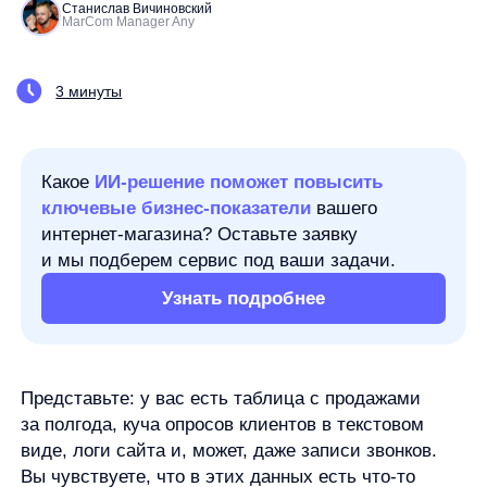
Какое
ИИ-решение поможет повысить
ключевые бизнес-показатели
вашего
интернет-магазина? Оставьте заявку
и мы подберем сервис под ваши задачи.
Узнать подробнее
Представьте: у вас есть таблица с продажами
за полгода, куча опросов клиентов в текстовом
виде, логи сайта и, может, даже записи звонков.
Вы чувствуете, что в этих данных есть что-то
важное — закономерности, проблемы,
возможности. Но где искать? С чего начать? И как
не утонуть в цифрах и строках?
Раньше без аналитика или курсов по Excel
и Python было не обойтись. Сегодня — можно.
Благодаря ИИ. Причём не потому, что он «умный»,