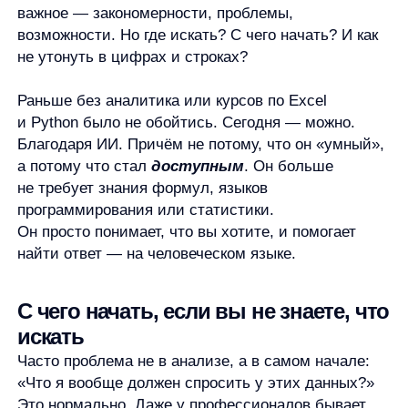
а потому что стал
доступным
. Он больше
не требует знания формул, языков
программирования или статистики.
Он просто понимает, что вы хотите, и помогает
найти ответ — на человеческом языке.
С чего начать, если вы не знаете, что
искать
Часто проблема не в анализе, а в самом начале:
«Что я вообще должен спросить у этих данных?»
Это нормально. Даже у профессионалов бывает
«табличная паника».
Современные ИИ-инструменты позволяют начать
с простого: загрузить файл и спросить, как будто
вы обращаетесь к коллеге.
Например:
«У меня таблица с продажами. Покажи, какие
товары растут, а какие падают.»