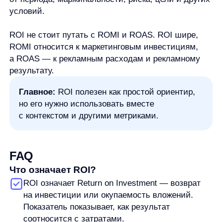
Увеличим продажи вашего
интернет-магазина
Я ознакомился с условиями
Политики обработки персональных данных
и даю
согласие
на обработки моих персональных данных
Согласен на получение
рассылки с новостями AI от Any
Свяжитесь со мной
Продукты
Материалы
anyQuery
Блог
anyRecs
Документация