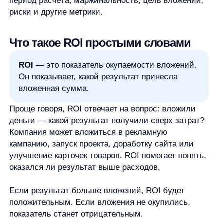
деньги — какой результат получили сверх затрат?
Компания может вложиться в рекламную
кампанию, запуск проекта, доработку сайта или
улучшение карточек товаров. ROI помогает понять,
оказался ли результат выше расходов.
Если результат больше вложений, ROI будет
положительным. Если вложения не окупились,
показатель станет отрицательным.
Перед расчётом важно определить, что именно
считается результатом. В одних задачах смотрят
на прибыль, в других — на доход, в третьих —
на экономический эффект. Если смешать эти
понятия, расчёт может выглядеть точным,
но вывод окажется неверным.
Зачем считать ROI
ROI нужен, чтобы сравнивать вложения между
собой. Он помогает понять, где деньги сработали
эффективнее, а где результат оказался слабее
ожиданий.