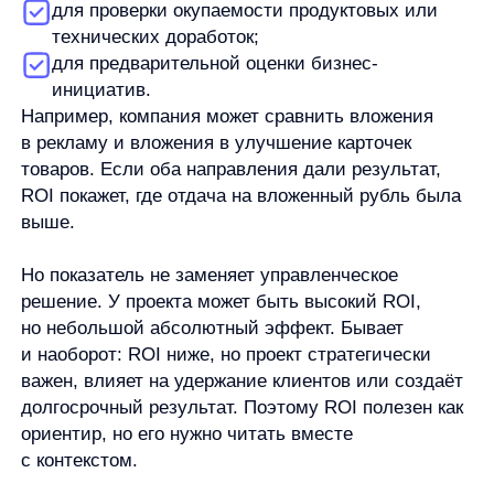
с контекстом.
Формула ROI
Базовая формула ROI выглядит так:
ROI = (чистый результат / вложения) x 100%
В прикладном виде её часто записывают так:
ROI = ((результат от вложений − затраты) /
затраты) x 100%
Где:
результат от вложений
— то, что компания
получила после вложения денег;
затраты
— сумма, которую включили в расчёт;
чистый результат
— разница между
полученным результатом и затратами;
x 100%
— перевод результата в проценты.
Главная сложность не в формуле, а в данных,
которые в неё подставляют. Если учитывать только
прямые расходы и забыть о сопутствующих