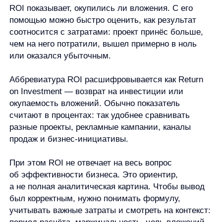
on Investment — возврат на инвестиции или
окупаемость вложений. Обычно показатель
считают в процентах: так удобнее сравнивать
разные проекты, рекламные кампании, каналы
продаж и бизнес-инициативы.
При этом ROI не отвечает на весь вопрос
об эффективности бизнеса. Это ориентир,
а не полная аналитическая картина. Чтобы вывод
был корректным, нужно понимать формулу,
учитывать важные затраты и смотреть на контекст:
период расчёта, маржинальность, цель вложений,
риски и другие метрики.
Что такое ROI простыми словами
ROI
— это показатель окупаемости вложений.
Он показывает, какой результат принесла
вложенная сумма.
Проще говоря, ROI отвечает на вопрос: вложили