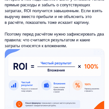
Допустим, компания вложила 100 000 рублей
в проект и получила 140 000 рублей результата.
Сначала считаем чистый результат:
140 000 − 100 000 = 40 000 рублей
Теперь подставляем данные в формулу:
ROI = 40 000 / 100 000×100% = 40%
ROI проекта — 40%. В выбранной логике расчёта
это значит, что вложения окупились и принесли
сверху 40% от вложенной суммы.
Пример условный. Его нельзя воспринимать как
норму для всех проектов. В реальности нужно
смотреть, какие расходы включены в расчёт,
за какой период получен результат и можно ли
считать этот результат следствием конкретного
вложения.