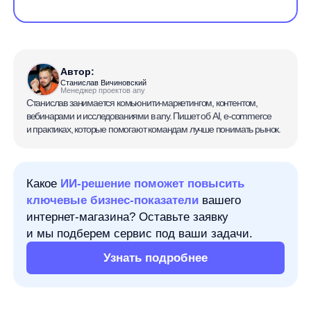
Автор:
Станислав Вичиновский
Менеджер проектов any
Станислав занимается комьюнити-маркетингом, контентом,
вебинарами и исследованиями в any. Пишет об AI, e-commerce
и практиках, которые помогают командам лучше понимать рынок.
Какое
ИИ-решение поможет повысить
ключевые бизнес-показатели
вашего
интернет-магазина? Оставьте заявку
и мы подберем сервис под ваши задачи.
Узнать подробнее
ROI показывает, окупились ли вложения. С его
помощью можно быстро оценить, как результат
соотносится с затратами: проект принёс больше,
чем на него потратили, вышел примерно в ноль
или оказался убыточным.
Аббревиатура ROI расшифровывается как Return