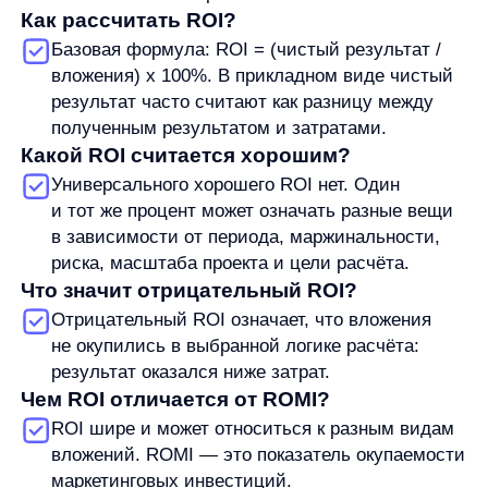
anyReviews
по интеграции
anyImages
Сведения
об IT-деятельности
Контакты
any-hello@tbank.ru
support@diginetica.com
+7 (985) 674-48-98
Вакансии
Документы
Реквизиты
Лицензионный договор-оферта
Политика обработки персональных данных
Согласие на обработку персональных данных
Рекомендательные алгоритмы
Деятельность в области ИТ
Согласие на получение рекламных и информационных рассыло
Руководство пользователя
Функциональные характеристики программного обеспечения
ПО распространяется в виде интернет-сервиса, специальные действия по у