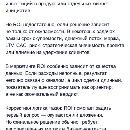
Базовая формула: ROI = (чистый результат /
вложения) x 100%. В прикладном виде чистый
результат часто считают как разницу между
полученным результатом и затратами.
Какой ROI считается хорошим?
Универсального хорошего ROI нет. Один
и тот же процент может означать разные вещи
в зависимости от периода, маржинальности,
риска, масштаба проекта и цели расчёта.
Что значит отрицательный ROI?
Отрицательный ROI означает, что вложения
не окупились в выбранной логике расчёта:
результат оказался ниже затрат.
Чем ROI отличается от ROMI?
ROI шире и может относиться к разным видам
вложений. ROMI — это показатель окупаемости
маркетинговых инвестиций.
Чем ROI отличается от ROAS?
ROAS относится к рекламе и показывает,
сколько рекламной выручки или ценности
приходится на расходы на рекламу. ROI шире