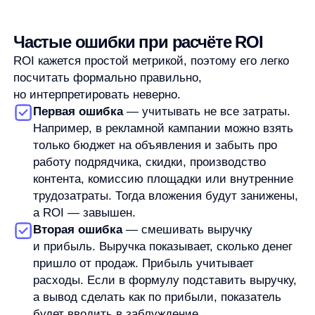
недостаточно
ROI полезен, когда нужно быстро сравнить разные
варианты вложений. Он помогает увидеть, где
результат относительно затрат выше, а где деньги
работают слабее.
Например, показатель можно использовать для
первичной оценки рекламных каналов, проектов
по улучшению сайта, маркетинговых активностей,
инвестиций в продукт или отдельных бизнес-
инициатив.
Но ROI недостаточно, если решение зависит
не только от окупаемости. В некоторых задачах
важны срок окупаемости, денежный поток, маржа,
LTV, CAC, риск, стратегическая значимость проекта
или влияние на удержание клиентов.
В маркетинге ROI особенно зависит от качества
данных. Если расходы неполные, результат
неточно связан с каналом, а цикл сделки длинный,
показатель лучше воспринимать как ориентир,