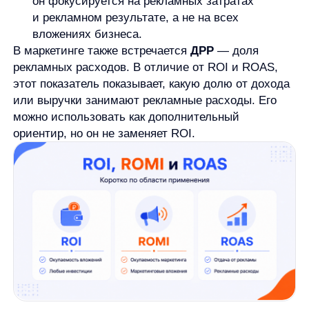
период, ROI может выглядеть хуже, чем станет
позже.
Четвёртая ошибка
— не учитывать
маржинальность. Два проекта могут принести
одинаковую выручку, но разную прибыль. Для
бизнеса это принципиальная разница.
Пятая ошибка
— игнорировать атрибуцию
в маркетинге. Если клиент увидел несколько
рекламных каналов перед покупкой, результат
нужно распределять осторожно. Иначе один
канал может получить всю ценность, хотя
решение формировалось через несколько
касаний.
Эти ошибки не делают ROI бесполезным. Они
показывают, что показатель требует аккуратного
расчёта и понятных правил: какие затраты
включаются, какой результат считается, какой
период берётся и как вложение связывается
с итогом.
Когда ROI полезен, а когда его