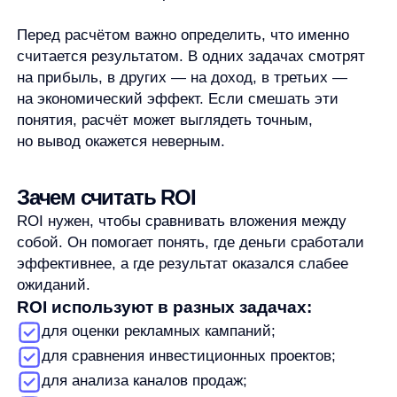
ROI используют в разных задачах:
для оценки рекламных кампаний;
для сравнения инвестиционных проектов;
для анализа каналов продаж;
для проверки окупаемости продуктовых или
технических доработок;
для предварительной оценки бизнес-
инициатив.
Например, компания может сравнить вложения
в рекламу и вложения в улучшение карточек
товаров. Если оба направления дали результат,
ROI покажет, где отдача на вложенный рубль была
выше.
Но показатель не заменяет управленческое
решение. У проекта может быть высокий ROI,
но небольшой абсолютный эффект. Бывает
и наоборот: ROI ниже, но проект стратегически
важен, влияет на удержание клиентов или создаёт
долгосрочный результат. Поэтому ROI полезен как
ориентир, но его нужно читать вместе