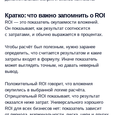
и оценивает окупаемость вложений в целом.
Автор:
Станислав Вичиновский
Менеджер проектов any
Станислав Вичиновский — MarCom Manager в any. Он занимается
ведением комьюнити, контентом, вебинарами и исследованиями,
а также пишет материалы об AI и e-commerce.
В any Станислав работает с задачами на стыке продукта,
клиентского сервиса и маркетинга. Он участвовал в продуктовом
развитии, помогал выстраивать процессы в команде, занимался
клиентским сервисом и экспериментальными AI-направлениями.
До перехода в маркетинг Станислав работал с продажами,
аккаунт-менеджментом, операционными процессами, розницей,
недвижимостью, обучением и управлением. Такой опыт помогает
ему разбирать e-commerce-задачи не только как контентные темы,
но и как реальные процессы внутри команд.
В работе Станислав опирается на структурный подход: собрать
контекст, разложить задачу на этапы и двигаться к решению без
лишней драматизации. Вне работы увлекается Формулой-1,
русским бильярдом, силовыми тренировками и квизами.