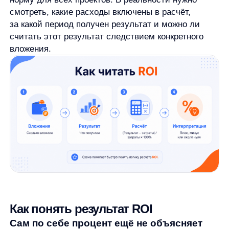
20 000 рублей. В таком случае ROI составит
−20%.
ROI около нуля
показывает, что вложения
почти не дали дополнительного результата.
Проект мог не уйти в минус, но заметной
отдачи тоже не принёс.
С оценкой хорошего ROI сложнее. Универсального
процента, который подходит всем компаниям, нет.
Один и тот же показатель может быть сильным для
одного бизнеса и слабым для другого.
На оценку влияют:
маржинальность;
длительность цикла сделки;
период расчёта;
риск проекта;
сезонность;
альтернативные варианты вложений;
цель расчёта.
Например, высокий ROI на маленьком объёме
может дать меньше денег, чем более низкий ROI
на крупном проекте. Поэтому показатель нужно