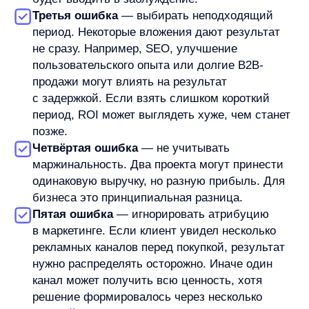
а не как окончательный вердикт.
Корректная логика такая: ROI помогает задать
первый вопрос — окупаются ли вложения.
Но финальное решение обычно требует
дополнительных метрик и бизнес-контекста.
Кратко: что важно запомнить о ROI
ROI — это показатель окупаемости вложений.
Он показывает, как результат соотносится
с затратами, и обычно выражается в процентах.
Чтобы расчёт был полезным, нужно заранее
определить, что считается результатом и какие
затраты входят в формулу. Иначе показатель
может выглядеть точным, но давать неверный
вывод.
Положительный ROI говорит, что вложения
окупились в выбранной логике расчёта.
Отрицательный ROI показывает, что результат