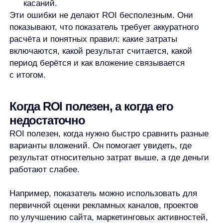
оказался ниже затрат. Универсального хорошего
ROI для всех бизнесов нет: показатель зависит
от периода, маржинальности, риска, цели и других
условий.
ROI не стоит путать с ROMI и ROAS. ROI шире,
ROMI относится к маркетинговым инвестициям,
а ROAS — к рекламным расходам и рекламному
результату.
Главное:
ROI полезен как простой ориентир,
но его нужно использовать вместе
с контекстом и другими метриками.
FAQ
Что означает ROI?
ROI означает Return on Investment — возврат
на инвестиции или окупаемость вложений.
Показатель показывает, как результат
соотносится с затратами.
Как рассчитать ROI?