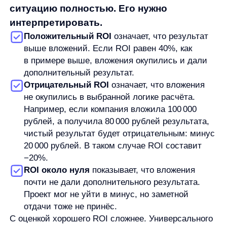
читать не отдельно, а вместе с задачей
и масштабом вложений.
Чем ROI отличается от ROMI и ROAS
ROI часто путают с ROMI и ROAS. Эти метрики
похожи по логике, но отвечают на разные вопросы.
ROI
— самый широкий показатель.
Он оценивает возврат вложений в целом:
в проект, канал, продукт, рекламу,
оборудование, доработку сайта или другую
инициативу.
ROMI
— Return on Marketing Investment. Это
показатель окупаемости маркетинговых
инвестиций. Его используют, когда нужно
оценить именно маркетинговые расходы:
кампанию, канал продвижения, медиабюджет
или performance-активность.
ROAS
— Return on Ad Spend. Эта метрика
относится к рекламе и показывает, сколько
рекламной выручки или ценности приходится
на расходы на рекламу. ROAS уже, чем ROI: