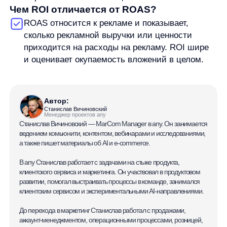
any
© ООО «Д Технолоджи», 2014-2026
Юридический адрес:
121 205, город Москва, тер Инновационного
Центра Сколково, Большой б-р, д. 42 стр. 1
Фактический адрес:
улица Грузинский Вал, 7. Башня 2
ИНН 7 728 492 537
Основной код по ОКВЭД — 62.01 Разработка компьютерного
программного обеспечения