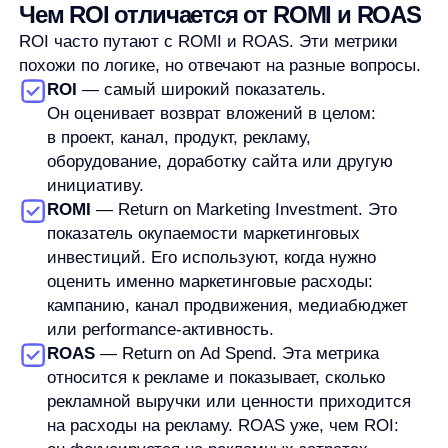
ROI кажется простой метрикой, поэтому его легко
посчитать формально правильно,
но интерпретировать неверно.
Первая ошибка
— учитывать не все затраты.
Например, в рекламной кампании можно взять
только бюджет на объявления и забыть про
работу подрядчика, скидки, производство
контента, комиссию площадки или внутренние
трудозатраты. Тогда вложения будут занижены,
а ROI — завышен.
Вторая ошибка
— смешивать выручку
и прибыль. Выручка показывает, сколько денег
пришло от продаж. Прибыль учитывает
расходы. Если в формулу подставить выручку,
а вывод сделать как по прибыли, показатель
будет вводить в заблуждение.
Третья ошибка
— выбирать неподходящий
период. Некоторые вложения дают результат
не сразу. Например, SEO, улучшение
пользовательского опыта или долгие B2B-
продажи могут влиять на результат
с задержкой. Если взять слишком короткий