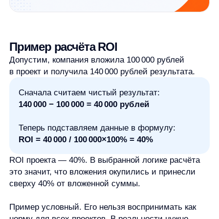
Как понять результат ROI
Сам по себе процент ещё не объясняет
ситуацию полностью. Его нужно
интерпретировать.
Положительный ROI
означает, что результат
выше вложений. Если ROI равен 40%, как
в примере выше, вложения окупились и дали
дополнительный результат.
Отрицательный ROI
означает, что вложения
не окупились в выбранной логике расчёта.
Например, если компания вложила 100 000
рублей, а получила 80 000 рублей результата,
чистый результат будет отрицательным: минус