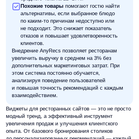
Свяжитесь со мной
Продукты
Материалы
anyQuery
Блог
anyRecs
Документация
anyReviews
по интеграции
anyImages
Сведения
об IT-деятельности
Контакты
any-hello@tbank.ru
support@diginetica.com
+7 (985) 674-48-98
Вакансии
Документы
Реквизиты
Лицензионный договор-оферта
Политика обработки персональных данных
Согласие на обработку персональных данных