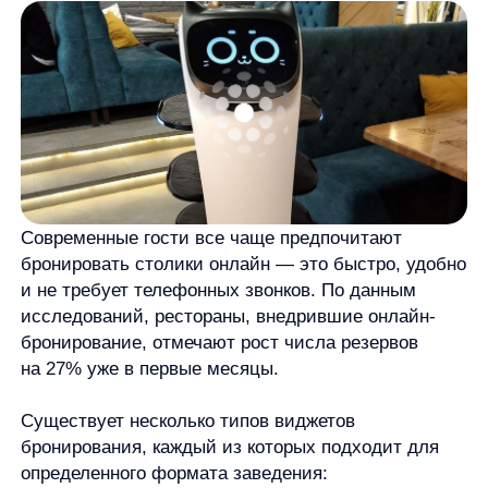
бронировать столики онлайн — это быстро, удобно
и не требует телефонных звонков. По данным
исследований, рестораны, внедрившие онлайн-
бронирование, отмечают рост числа резервов
на 27% уже в первые месяцы.
Существует несколько типов виджетов
бронирования, каждый из которых подходит для
определенного формата заведения:
Виджеты со схемой зала
позволяют гостю
самостоятельно выбрать столик на интерактивной
карте заведения. Это особенно ценно для
ресторанов с различными зонами: у окна, в тихом
углу, рядом с баром. Такой подход увеличивает
удовлетворенность клиентов, ведь они получают
именно то место, которое хотели.
Виджеты с карточками столов
предлагают выбор
из визуальных карточек с фотографиями или
иконками. Например, столик для романтического
ужина, большой стол для компании, место