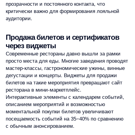
Большинство ресторанных сайтов используют
стандартные виджеты, которые выглядят
одинаково для всех посетителей. Это упускает
огромный потенциал персонализации, ведь разные
гости приходят на сайт с разными целями.
Кто-то ищет быстрый бизнес-ланч, кто-то
планирует романтический ужин, а кто-то хочет
заказать доставку для всей семьи. Показывать
всем одинаковые предложения — значит терять
конверсию и средний чек.
Современные AI-решения позволяют
анализировать поведение пользователя на сайте
и показывать ему именно те виджеты, которые
с наибольшей вероятностью приведут к конверсии.
Например:
Посетителю, который регулярно заказывает
доставку, можно показать виджет
с персональной скидкой на повторный заказ
Гостю, который часто бронирует столик
на двоих, — специальное предложение для