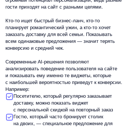
учитывают предыдущие заказы и
предпочтения гостя. Например, если
посетитель ранее заказывал
вегетарианские блюда, система предложит
ему новые позиции из этой категории.
Популярные товары
помогают новым
гостям быстрее сориентироваться в меню,
показывая хиты и бестселлеры заведения.
Это особенно ценно для тех, кто впервые
на сайте и не знает, что выбрать.
Сопутствующие товары
увеличивают
средний чек через кросс-селлы: к стейку —
бокал красного вина, к пасте — салат,
к десерту — кофе. Рестораны, внедрившие
такие рекомендации, отмечают рост
среднего чека на 12−17%.
Похожие товары
помогают гостю найти
альтернативы, если выбранное блюдо
по каким-то причинам недоступно или
не подходит. Это снижает показатель
отказов и повышает удовлетворенность
клиентов.