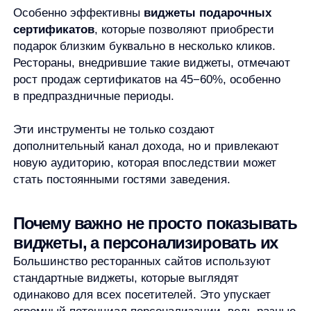
романтического ужина
Пользователю, который интересовался
банкетным залом, — виджет с информацией
о проведении корпоративных мероприятий
По данным исследований, персонализированные
виджеты повышают конверсию
на 26−32%
по сравнению со стандартными, а средний чек
увеличивается
на 15−18%.
Any как решение для ресторанных
сайтов: AI-рекомендации (AnyRecs)
Компания Any, лидер в области AI-решений для
eCommerce, разработала специальный модуль
AnyRecs
, который идеально подходит для
ресторанных сайтов. Эта система использует
искусственный интеллект для анализа поведения
пользователей и формирования
персонализированных рекомендаций.
Как работает AnyRecs:
Индивидуальные рекомендации