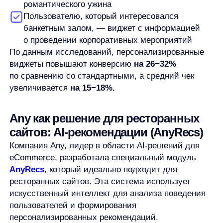
Внедрение AnyRecs позволяет ресторанам
увеличить выручку в среднем на 3% без
дополнительных маркетинговых затрат. При
этом система постоянно обучается,
анализируя поведение пользователей
и повышая точность рекомендаций с каждым
взаимодействием.
Виджеты для ресторанных сайтов — это не просто
модный тренд, а эффективный инструмент
увеличения продаж и улучшения клиентского
опыта. От базового бронирования столиков
до персонализированных рекомендаций — каждый
элемент работает на повышение конверсии
и среднего чека.
Будущее ресторанного бизнеса однозначно
за персонализацией. Рестораны, которые смогут
предложить каждому гостю именно то, что ему
нужно в данный момент, получат значительное
конкурентное преимущество на перенасыщенном
рынке.