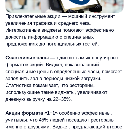
привлекает новых гостей, но и увеличивает
средний чек за счет дополнительных заказов.
Праздничные предложения
через виджеты
позволяют таргетировать аудиторию по особым
поводам. Комплименты на день рождения,
специальные сеты на День святого Валентина или
Новый год — все это можно эффектно представить
через интерактивные элементы на сайте.
Анонсы новых блюд
в виде ярких виджетов
стимулируют гостей возвращаться, чтобы
попробовать новинки. По данным исследований,
рестораны, регулярно обновляющие меню
и анонсирующие новинки через виджеты, отмечают
рост повторных визитов на 18%.
Важно, что все эти акционные виджеты могут быть
настроены на появление в определенное время или
для определенной аудитории, что делает
маркетинговые кампании более точными
и эффективными.