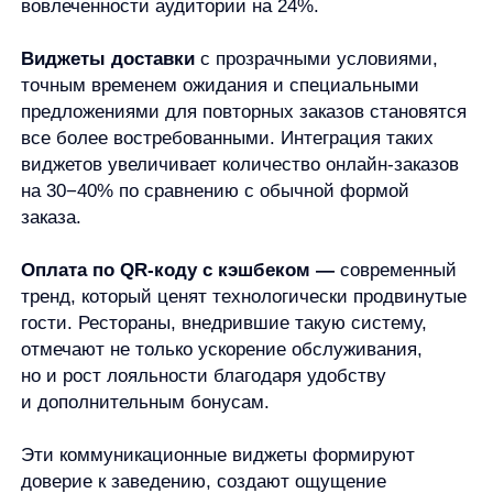
билетов на такие мероприятия превращают сайт
ресторана в мини-маркетплейс.
Интерактивные элементы с календарем событий,
описанием мероприятий и возможностью
моментальной покупки билетов увеличивают
посещаемость событий на 35−40% по сравнению
с обычным анонсированием.
Особенно эффективны
виджеты подарочных
сертификатов
, которые позволяют приобрести
подарок близким буквально в несколько кликов.
Рестораны, внедрившие такие виджеты, отмечают
рост продаж сертификатов на 45−60%, особенно
в предпраздничные периоды.
Эти инструменты не только создают
дополнительный канал дохода, но и привлекают
новую аудиторию, которая впоследствии может
стать постоянными гостями заведения.
Почему важно не просто показывать
виджеты, а персонализировать их