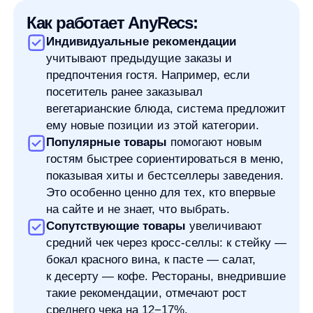
Узнайте, как Any помогает ресторанам и кафе
увеличивать продажи с помощью AI-
рекомендаций. Начните персонализировать ваш
25.09.2025
сайт уже сегодня и превратите каждого посетителя
в постоянного гостя!
Увеличим продажи вашего
интернет-магазина
Я ознакомился с условиями
Политики обработки персональных данных
и даю
согласие
на обработки моих персональных данных
Согласен на получение
рассылки с новостями AI от Any