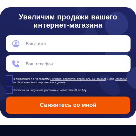
Центра Сколково, Большой б-р, д. 42 стр. 1
Фактический адрес:
улица Грузинский Вал, 7. Башня 2
ИНН 7 728 492 537
Основной код по ОКВЭД — 62.01 Разработка компьютерного
программного обеспечения