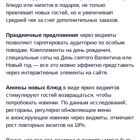
Виджеты для коммуникации
и удобства
Помимо бронирования и акций, современные
рестораны используют виджеты для поддержания
постоянной связи с гостями и повышения удобства
обслуживания.
Новостные виджеты
информируют о важных
изменениях: обновлении меню, изменении
графика работы, открытии летней веранды или
запуске новой концепции. Рестораны, регулярно
обновляющие новостную ленту, отмечают рост
вовлеченности аудитории на 24%.
Виджеты доставки
с прозрачными условиями,
точным временем ожидания и специальными
предложениями для повторных заказов становятся
все более востребованными. Интеграция таких
виджетов увеличивает количество онлайн-заказов
на 30−40% по сравнению с обычной формой