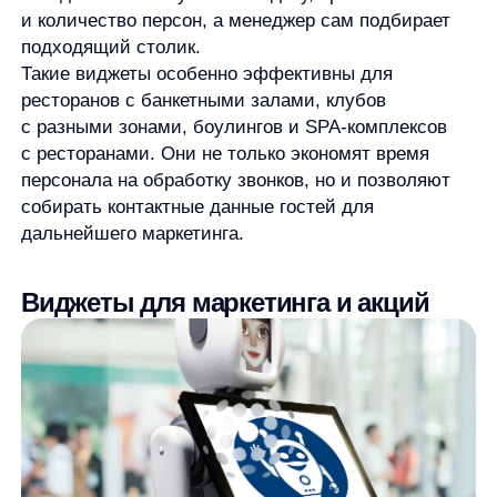
Привлекательные акции — мощный инструмент
увеличения трафика и среднего чека.
Интерактивные виджеты помогают эффективно
доносить информацию о специальных
предложениях до потенциальных гостей.
Счастливые часы —
один из самых популярных
форматов акций. Виджет, показывающий
специальные цены в определенные часы, помогает
заполнить зал в периоды низкой загрузки.
Статистика показывает, что рестораны,
использующие такие виджеты, увеличивают
дневную выручку на 22−35%.
Акции формата «1+1»
особенно эффективны,
учитывая, что 45% людей посещают рестораны
именно с друзьями. Виджет, предлагающий второе
блюдо или напиток в подарок, не только