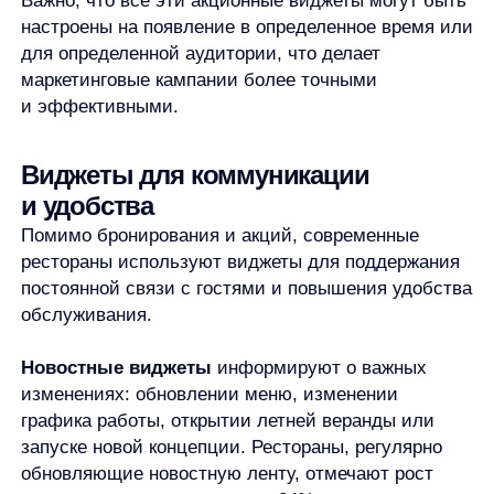
заказа.
Оплата по QR-коду с кэшбеком —
современный
тренд, который ценят технологически продвинутые
гости. Рестораны, внедрившие такую систему,
отмечают не только ускорение обслуживания,
но и рост лояльности благодаря удобству
и дополнительным бонусам.
Эти коммуникационные виджеты формируют
доверие к заведению, создают ощущение
прозрачности и постоянного контакта, что
критически важно для формирования лояльной
аудитории.
Продажа билетов и сертификатов
через виджеты
Современные рестораны давно вышли за рамки
просто места для еды. Многие заведения проводят
мастер-классы, гастрономические ужины, винные
дегустации и концерты. Виджеты для продажи