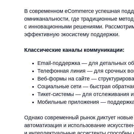
Мобильные приложения — поддержка «на х
Однако современный рынок диктует новые прави
автоматизация и использование искусственного и
и интеллектуальные ассистенты способны обраб
участия человека, работая круглосуточно и без п
Особую роль играют технологии машинного об
интеллекта:
Автоматическая обработка и категоризаци
Персонализация общения на основе истори
Предиктивная аналитика для предупрежде
При выборе каналов коммуникации важно опи
Анализ предпочтений целевой аудитории
Специфику продукта и бизнес-модели
Технические возможности компании
Соотношение затрат и эффективности кажд