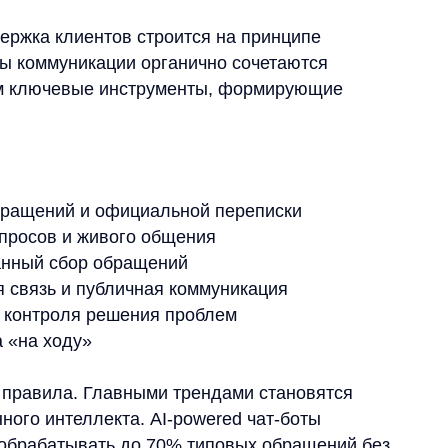
оду»
ла. Главными трендами становятся
нтеллекта. AI-powered чат-боты
атывать до 70% типовых обращений без
ерерывов.
учения (ML) и искусственного
я больших объемов обращений
и взаимодействия с клиентом
ния потенциальных проблем
раться на:
ого канала