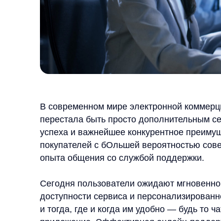
В современном мире электронной коммерции кач
перестала быть просто дополнительным сервисо
успеха и важнейшее конкурентное преимущество
покупателей с бОльшей вероятностью совершат п
опыта общения со службой поддержки.
Сегодня пользователи ожидают мгновенной реакц
доступности сервиса и персонализированного по
и тогда, где и когда им удобно — будь то чат на
приложение. Эффективная онлайн-поддержка на
показатели: конверсию продаж, средний чек и ло
В этих условиях интеграция искусственного инте
в службу поддержки становится не просто тренд
конкурентоспособности. AI-решения позволяют а
обеспечить мгновенную реакцию в любое время с