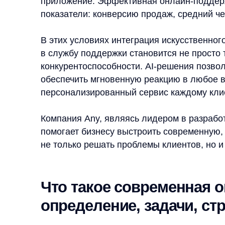
персонализированный сервис каждому клиенту.
Компания Any, являясь лидером в разработке AI
помогает бизнесу выстроить современную, эффе
не только решать проблемы клиентов, но и актив
Что такое современная онла
определение, задачи, структ
Современная онлайн-поддержка в eCommerce — 
взаимодействия с клиентами, которая выходит д
проблем. Сегодня это полноценный инструмент р
удерживать существующих клиентов, но и активн
Ключевые задачи современной службы подде
Оперативная обработка клиентских запросо