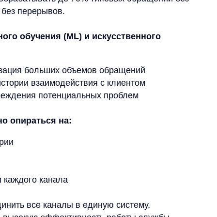
все каналы в единую систему,
кую эффективность работы службы
айн-ритейлеров, где количество
ень.
фективной онлайн-
ки становится мощным драйвером роста
реимущества, которые получает компания
ского сервиса.
пе выбора товара значительно снижает
 пользователей с большей вероятностью
нсультацию в момент принятия решения.