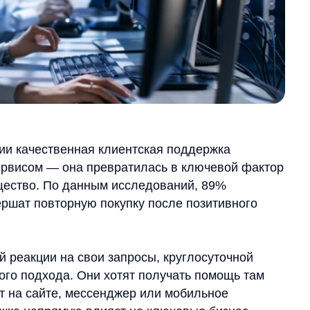
ественная клиентская поддержка
м — она превратилась в ключевой фактор
. По данным исследований, 89%
овторную покупку после позитивного
ии на свои запросы, круглосуточной
дхода. Они хотят получать помощь там
 сайте, мессенджер или мобильное
прямую влияет на ключевые бизнес-
яльность клиентов.
ллекта и современных технологий
ом, а необходимостью для сохранения
втоматизировать рутинные запросы,
уток и предоставить