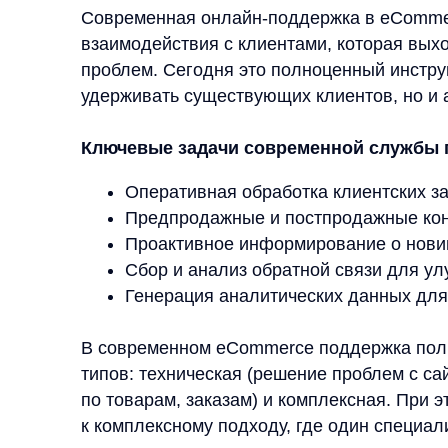
Предпродажные и постпродажные консульт
Проактивное информирование о новинках, ак
Сбор и анализ обратной связи для улучшен
Генерация аналитических данных для оптим
В современном eCommerce поддержка пользовате
типов: техническая (решение проблем с сайтом, 
по товарам, заказам) и комплексная. При этом в
к комплексному подходу, где один специалист м
вопросов клиента.
Эффективная служба поддержки строится по 
Первая линия (чат-боты и операторы) — ре
классификация обращений
Технические специалисты — работа со сло
Эксперты — решение нестандартных ситуаци
Ключевым фактором успеха становится не только
сотрудников, но и их эмоциональный интеллект, 