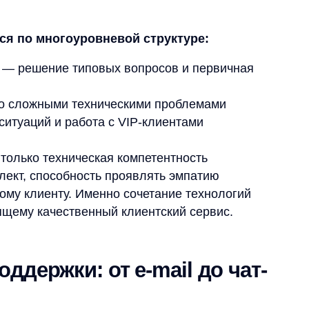
иенту. Именно сочетание технологий
 качественный клиентский сервис.
жки: от e-mail до чат-
лиентов строится на принципе
муникации органично сочетаются
чевые инструменты, формирующие
ий и официальной переписки
 и живого общения
сбор обращений
 и публичная коммуникация
роля решения проблем