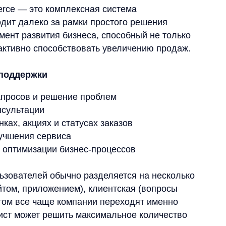
ации
циях и статусах заказов
ия сервиса
изации бизнес-процессов
лей обычно разделяется на несколько
приложением), клиентская (вопросы
се чаще компании переходят именно
ожет решить максимальное количество
многоуровневой структуре:
шение типовых вопросов и первичная
жными техническими проблемами
й и работа с VIP-клиентами
 техническая компетентность
способность проявлять эмпатию