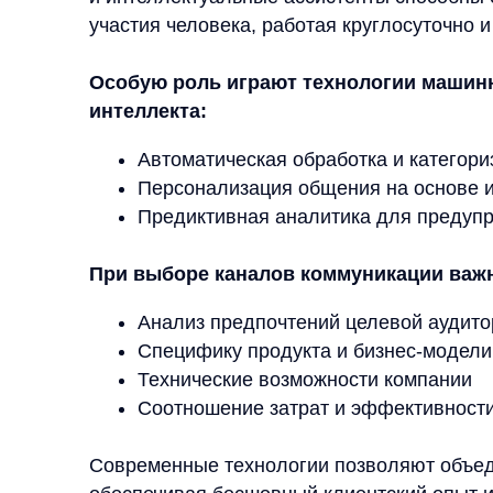
Современные технологии позволяют объединить 
обеспечивая бесшовный клиентский опыт и высо
поддержки. Это особенно важно для крупных онл
обращений может достигать нескольких тысяч в д
Ключевые преимущества эф
поддержки для ритейла
Грамотно выстроенная система онлайн-поддерж
для eCommerce-бизнеса. Рассмотрим основные п
при внедрении современных решений для клиент
Рост конверсии
Быстрая и квалифицированная поддержка на эта
процент отказов от покупки. По статистике, 63%
совершат покупку, если получат оперативную ко