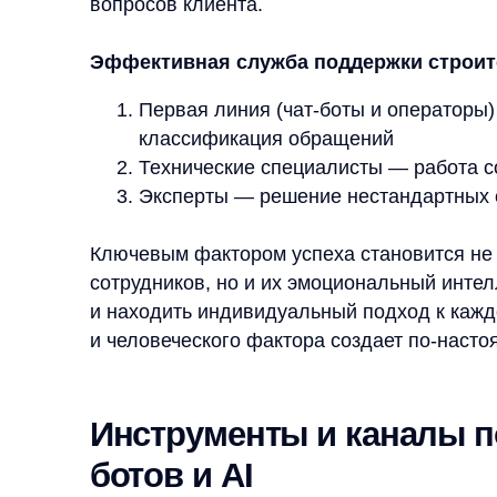
и находить индивидуальный подход к каждому кл
и человеческого фактора создает по-настоящему
Инструменты и каналы поддер
ботов и AI
В современном eCommerce успешная поддержка к
омниканальности, где традиционные методы ком
с инновационными решениями. Рассмотрим клю
эффективную экосистему поддержки.
Классические каналы коммуникации:
Email-поддержка — для детальных обращен
Телефонная линия — для срочных вопросов
Веб-формы на сайте — структурированный 
Социальные сети — быстрая обратная связь
Тикет-системы — для отслеживания и конт