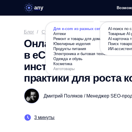
any
Возможности
Ре
Для e-com из разных сегментов
AI-поиск по сайту
Блог
/
Статьи
/
Оптимизируем
/
Онлайн-поддержка
Аптеки
Товарные AI-рекомен
инструменты, авто
Ремонт и товары для дома
AI-карточка товара
Онлайн-поддержка поль
Ювелирные изделия
Поиск товаров по фот
Продукты питания
ИИ-ассистент в карто
в eCommerce: современ
Электроника и бытовая техника
Одежда и обувь
инструменты, автомати
Косметика
Автотовары
практики для роста кон
Дмитрий Поляков / Менеджер SEO-продуктов 
3 минуты
Поддержка будет не нужна, если в вашем инте