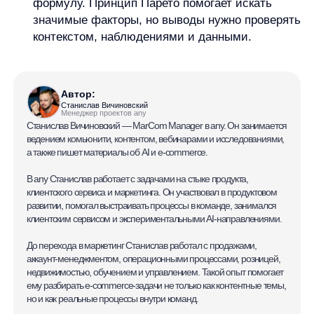
ПО распространяется в виде интернет-сервиса, специальные действия по у
any
© ООО «Д Технолоджи», 2014-2026
Юридический адрес:
121 205, город Москва, тер Инновационного
Центра Сколково, Большой б-р, д. 42 стр. 1
Фактический адрес:
улица Грузинский Вал, 7. Башня 2
ИНН 7 728 492 537
Основной код по ОКВЭД — 62.01 Разработка компьютерного
программного обеспечения