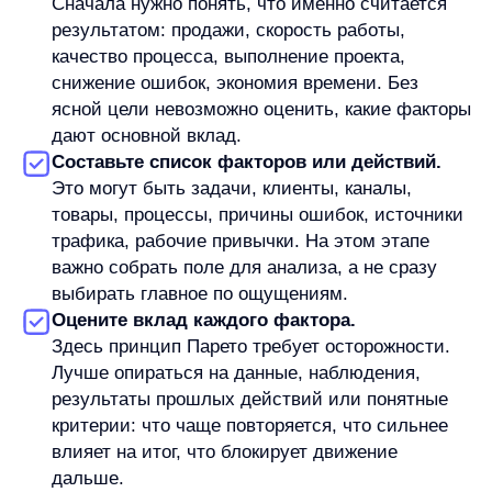
Такой подход особенно полезен, когда задач
слишком много. Он не предлагает делать меньше
просто ради меньшего объёма работы.
Он помогает точнее выбрать, что стоит делать
в первую очередь.
Когда правило 80/20 может ввести
в заблуждение
Главная ошибка
— воспринимать 80/20 как
точную формулу. Если в каждой ситуации
искать ровно 20% причин и ровно 80%