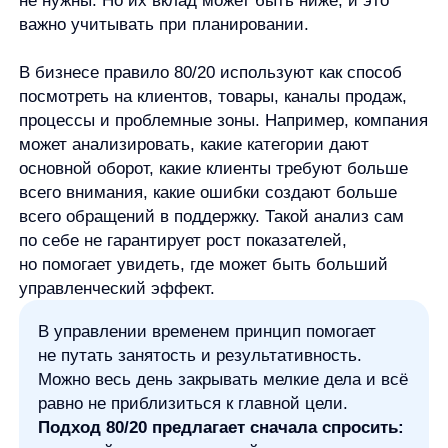
Как использовать принцип Парето
для приоритизации
Принцип Парето можно использовать как простую
схему приоритизации. Он не даёт готового ответа,
но помогает организовать анализ.
Определите результат, который хотите
улучшить.
Сначала нужно понять, что именно считается
результатом: продажи, скорость работы,
качество процесса, выполнение проекта,
снижение ошибок, экономия времени. Без
ясной цели невозможно оценить, какие факторы
дают основной вклад.
Составьте список факторов или действий.
Это могут быть задачи, клиенты, каналы,
товары, процессы, причины ошибок, источники
трафика, рабочие привычки. На этом этапе
важно собрать поле для анализа, а не сразу
выбирать главное по ощущениям.
Оцените вклад каждого фактора.
Здесь принцип Парето требует осторожности.
Лучше опираться на данные, наблюдения,