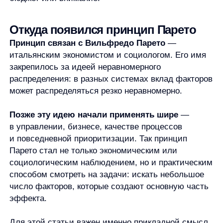
Где применяют принцип Парето
Принцип Парето применяют там, где нужно понять,
какие действия, причины или ресурсы сильнее
всего влияют на результат. Он особенно полезен,
когда вариантов много и неочевидно, с чего
начинать.
В работе принцип помогает отделить важные
задачи от простой занятости. Если команда делает
много действий, но результат двигают только
несколько решений, разумно сначала найти эти
решения. Это не значит, что остальные задачи
не нужны. Но их вклад может быть ниже, и это
важно учитывать при планировании.
В бизнесе правило 80/20 используют как способ
посмотреть на клиентов, товары, каналы продаж,
процессы и проблемные зоны. Например, компания
может анализировать, какие категории дают
основной оборот, какие клиенты требуют больше
всего внимания, какие ошибки создают больше