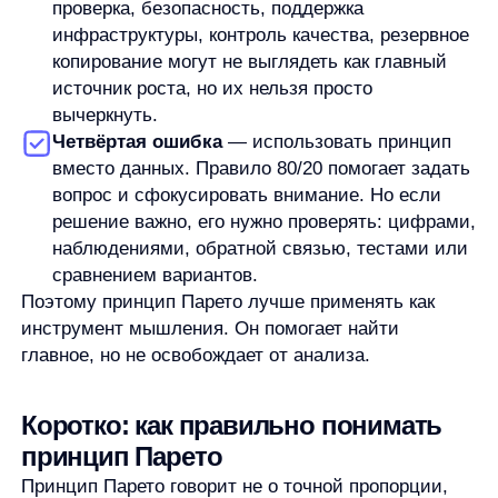
Всегда ли работает соотношение 80/20?
Нет. Соотношение 80/20 не нужно понимать
буквально. Оно показывает возможную
диспропорцию между вкладом и результатом,
но в конкретной ситуации пропорция может
быть другой.
Можно ли применять принцип Парето
в бизнесе?
Да, если использовать его как способ анализа.
Он может помочь искать клиентов, товары,
каналы, процессы или проблемы
с непропорционально большим влиянием.
Но сам по себе принцип не гарантирует рост
выручки, конверсии или эффективности.
Чем принцип Парето полезен в работе?
Он помогает расставлять приоритеты. Вместо
того чтобы одинаково распределять внимание
между всеми задачами, можно сначала
определить, какие действия сильнее всего
влияют на результат.
Что главное помнить при применении