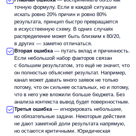
малозаметные задачи остаются обязательными,
даже если не выглядят как главный источник
результата.
Практическая польза принципа Парето —
в приоритизации.
Он помогает
не распыляться, а сначала разобраться, где
находится основной вклад. Правильный
вопрос звучит так: что действительно влияет
на результат и заслуживает внимания
в первую очередь?
Частые вопросы о принципе Парето
Принцип Парето и правило 80/20 — это
одно и то же?
В обычном объяснении эти выражения часто
используют как близкие. Принцип Парето —
более широкое название идеи о неравномерном
вкладе факторов. Правило 80/20 — популярная
формула, через которую эту идею проще
запомнить.