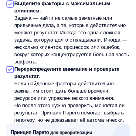
результата, принцип быстро превращается
в искусственную схему. В одних случаях
распределение может быть близким к 80/20,
в других — заметно отличаться.
Вторая ошибка
— путать вклад и причинность.
Если небольшой набор факторов связан
с большим результатом, это ещё не значит, что
он полностью объясняет результат. Например,
канал может давать много заявок не только
потому, что он сильнее остальных, но и потому,
что в него уже вложили больше бюджета. Без
анализа контекста вывод будет поверхностным.
Третья ошибка
— игнорировать небольшие,
но обязательные задачи. Некоторые действия
не дают заметной доли результата напрямую,
но остаются критичными. Юридическая
проверка, безопасность, поддержка
инфраструктуры, контроль качества, резервное
копирование могут не выглядеть как главный
источник роста, но их нельзя просто
вычеркнуть.
Четвёртая ошибка
— использовать принцип