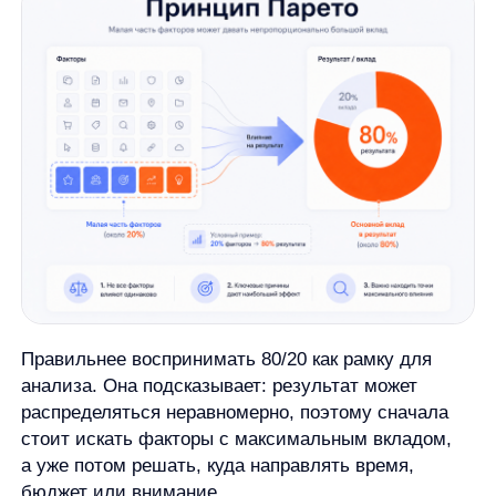
Откуда появился принцип Парето
Принцип связан с Вильфредо Парето
—
итальянским экономистом и социологом. Его имя
закрепилось за идеей неравномерного
распределения: в разных системах вклад факторов
может распределяться резко неравномерно.
Позже эту идею начали применять шире
—
в управлении, бизнесе, качестве процессов
и повседневной приоритизации. Так принцип
Парето стал не только экономическим или
социологическим наблюдением, но и практическим
способом смотреть на задачи: искать небольшое
число факторов, которые создают основную часть
эффекта.
Для этой статьи важен именно прикладной смысл.
История объясняет происхождение названия,
но не меняет главное: принцип Парето помогает
задавать вопрос о вкладе, а не механически
подставлять проценты в любую ситуацию.