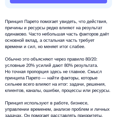
времени и сил, но меняет итог слабее.
Обычно это объясняют через правило 80/20:
условные 20% усилий дают 80% результата.
Но точная пропорция здесь не главное. Смысл
принципа Парето — найти факторы, которые
сильнее всего влияют на итог: задачи, решения,
клиентов, каналы, ошибки, процессы или ресурсы.
Принцип используют в работе, бизнесе,
управлении временем, анализе проблем и личных
задачах. Он помогает расставлять приоритеты,
но не заменяет данные, контекст и проверку
причин.
Что такое принцип Парето
простыми словами
Принцип Парето описывает неравномерный вклад
факторов в результат. Если проще, среди всех
действий обычно есть несколько наиболее
важных — именно они дают непропорционально