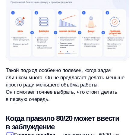
вместо данных. Правило 80/20 помогает задать
вопрос и сфокусировать внимание. Но если
решение важно, его нужно проверять: цифрами,
наблюдениями, обратной связью, тестами или
сравнением вариантов.
Поэтому принцип Парето лучше применять как
инструмент мышления. Он помогает найти
главное, но не освобождает от анализа.
Коротко: как правильно понимать
принцип Парето
Принцип Парето говорит не о точной пропорции,
а о неравномерном вкладе факторов. В любой
сложной задаче стоит искать действия, причины
или ресурсы, которые сильнее всего влияют
на результат.
Правило 80/20 удобно для объяснения,
но не должно становиться догмой. Иногда
соотношение будет другим. Иногда важные
факторы нельзя увидеть без данных. Иногда