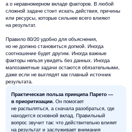
правила 80/20?
Главное — не превращать правило в точную
формулу. Принцип Парето помогает искать
значимые факторы, но выводы нужно проверять
контекстом, наблюдениями и данными.
Автор:
Станислав Вичиновский
Менеджер проектов any
Станислав Вичиновский — MarCom Manager в any. Он занимается
ведением комьюнити, контентом, вебинарами и исследованиями,
а также пишет материалы об AI и e-commerce.
В any Станислав работает с задачами на стыке продукта,
клиентского сервиса и маркетинга. Он участвовал в продуктовом
развитии, помогал выстраивать процессы в команде, занимался
клиентским сервисом и экспериментальными AI-направлениями.
До перехода в маркетинг Станислав работал с продажами,
аккаунт-менеджментом, операционными процессами, розницей,
недвижимостью, обучением и управлением. Такой опыт помогает
ему разбирать e-commerce-задачи не только как контентные темы,
но и как реальные процессы внутри команд.
В работе Станислав опирается на структурный подход: собрать