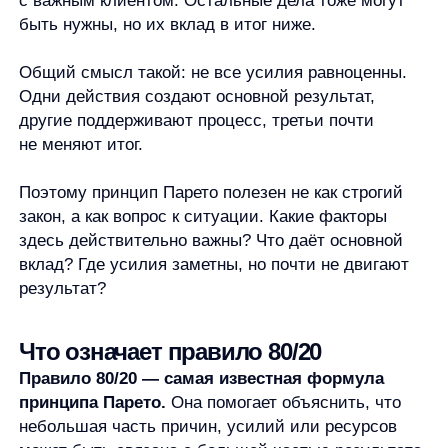
Что означает правило 80/20
Правило 80/20 — самая известная формула
принципа Парето.
Она помогает объяснить, что
небольшая часть причин, усилий или ресурсов
может быть связана с большей частью результата.
В разных ситуациях это может выглядеть
так:
небольшая часть задач даёт основной
прогресс;
часть клиентов приносит большую долю
выручки;
несколько каналов дают большинство заявок;
небольшая группа ошибок создаёт основную
часть проблем;
часть товаров формирует основную долю
продаж.
Но правило 80/20 нельзя понимать буквально.
В реальности соотношение может быть другим:
70/30, 90/10, 60/40. Иногда распределение вообще
не укладывается в аккуратную формулу. Числа
помогают быстро понять идею, но не доказывают