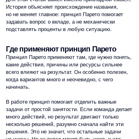
всего обращений в поддержку. Такой анализ сам
по себе не гарантирует рост показателей,
но помогает увидеть, где может быть больший
управленческий эффект.
В управлении временем принцип помогает
не путать занятость и результативность.
Можно весь день закрывать мелкие дела и всё
равно не приблизиться к главной цели.
Подход 80/20 предлагает сначала спросить:
какие действия сегодня действительно
меняют итог?
В анализе проблем принцип помогает искать не все
причины подряд, а наиболее значимые. Если
большинство сбоев связано с несколькими
повторяющимися источниками, логичнее начать
с них. Но это работает только при проверке фактов:
без данных можно легко перепутать заметную
причину с действительно важной.