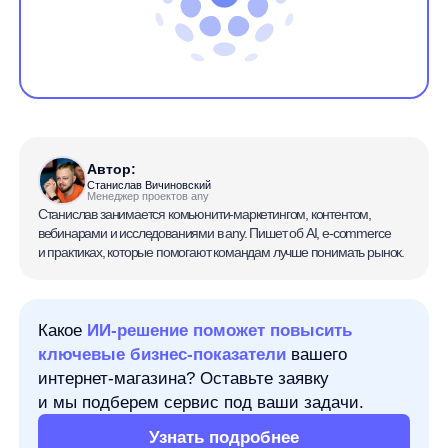
Автор:
Станислав Вичиновский
Менеджер проектов any
Станислав занимается комьюнити-маркетингом, контентом,
вебинарами и исследованиями в any. Пишет об AI, e-commerce
и практиках, которые помогают командам лучше понимать рынок.
Какое
ИИ-решение поможет повысить
ключевые бизнес-показатели
вашего
интернет-магазина? Оставьте заявку
и мы подберем сервис под ваши задачи.
Узнать подробнее
Принцип Парето помогает увидеть, что действия,
причины и ресурсы редко влияют на результат
одинаково. Часто небольшая часть факторов даёт
основной вклад, а остальная часть требует