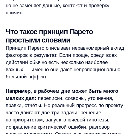
большой эффект.
Например, в рабочем дне может быть много
мелких дел:
переписки, созвоны, уточнения,
правки, отчёты. Но реальный прогресс по проекту
часто двигают две-три задачи: решение
по приоритетам, запуск ключевой гипотезы,
исправление критической ошибки, разговор
с важным клиентом. Остальные дела тоже могут
быть нужны, но их вклад в итог ниже.
Общий смысл такой: не все усилия равноценны.
Одни действия создают основной результат,
другие поддерживают процесс, третьи почти
не меняют итог.
Поэтому принцип Парето полезен не как строгий
закон, а как вопрос к ситуации. Какие факторы
здесь действительно важны? Что даёт основной
вклад? Где усилия заметны, но почти не двигают
результат?