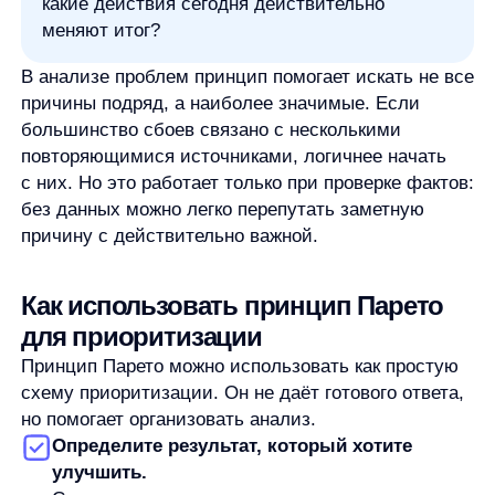
результаты прошлых действий или понятные
критерии: что чаще повторяется, что сильнее
влияет на итог, что блокирует движение
дальше.
Выделите факторы с максимальным
влиянием.
Задача — найти не самые заметные или
привычные дела, а те, которые действительно
меняют результат. Иногда это одна сложная
задача, которую долго откладывали. Иногда —
несколько клиентов, процессов или ошибок,
вокруг которых концентрируется большая часть
эффекта.
Перераспределите внимание и проверьте
результат.
Если найденные факторы действительно
важны, им стоит дать больше времени,
ресурсов или управленческого внимания.
Но после этого нужно проверить, меняется ли
результат. Принцип Парето помогает выбрать
гипотезу, но не доказывает её автоматически.