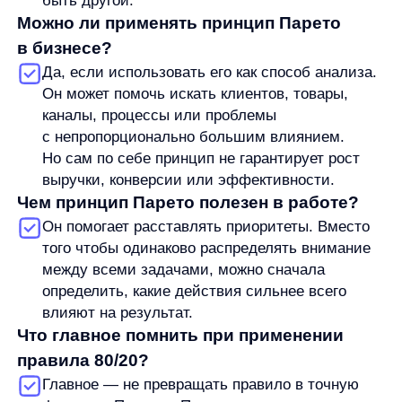
Продукты
Материалы
anyQuery
Блог
anyRecs
Документация
anyReviews
по интеграции
anyImages
Сведения
об IT-деятельности
Контакты
any-hello@tbank.ru
support@diginetica.com
+7 (985) 674-48-98
Вакансии
Документы
Реквизиты
Лицензионный договор-оферта
Политика обработки персональных данных
Согласие на обработку персональных данных
Рекомендательные алгоритмы
Деятельность в области ИТ
Согласие на получение рекламных и информационных рассыло
Руководство пользователя
Функциональные характеристики программного обеспечения