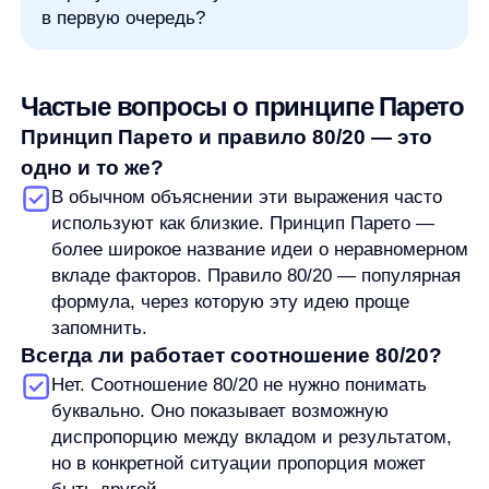
контекст, разложить задачу на этапы и двигаться к решению без
лишней драматизации. Вне работы увлекается Формулой-1,
русским бильярдом, силовыми тренировками и квизами.
Увеличим продажи вашего
интернет-магазина
Я ознакомился с условиями
Политики обработки персональных данных
и даю
согласие
на обработки моих персональных данных
Согласен на получение
рассылки с новостями AI от Any
Свяжитесь со мной