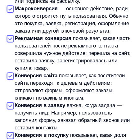
Конверсия
— это отношение действия к общему
числу пользователей, визитов, лидов или
взаимодействий.
Например,
заявка
— это действие.
Конверсия
в заявку
— это процент пользователей, которые
оставили заявку из общего числа выбранной
аудитории.
То же самое с покупкой.
Покупка
— это результат.
Конверсия в покупку
— это доля пользователей,
которые дошли до покупки.
Такое разделение важно для анализа. Если
смотреть только на количество заявок, можно
не увидеть, сколько людей было в начале пути.
А если считать конверсию, становится видно,
какая часть потока дошла до нужного шага.
Зачем бизнесу отслеживать
конверсию