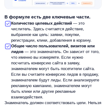
человек. Из них 50 оставили заявку. Целевое
действие — заявка.
Расчёт:
50 / 1000×100% = 5%
Значит, конверсия сайта в заявку в этом
примере — 5%.
Это не рыночная норма и не оценка результата как
хорошего или плохого. Это только итог расчёта: 5
человек из 100 совершили выбранное действие.
По тому же принципу можно считать другие цели.
Если интернет-магазин получил 2000 визитов и 80
заказов, можно посчитать конверсию в заказ. Если
форму регистрации увидели 500 человек,
а заполнили 40, можно посчитать конверсию
формы.
Какие бывают виды конверсии
Конверсию можно считать на разных этапах.