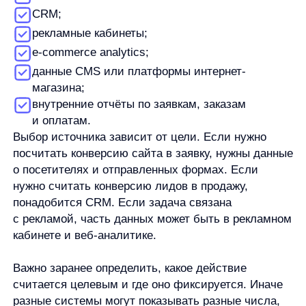
Я ознакомился с условиями
Политики обработки персональных данных
и даю
согласие
на обработки моих персональных данных
Согласен на получение
рассылки с новостями AI от Any
Свяжитесь со мной
Продукты
Материалы
anyQuery
Блог
anyRecs
Документация
anyReviews
по интеграции
anyImages
Сведения
об IT-деятельности
Контакты