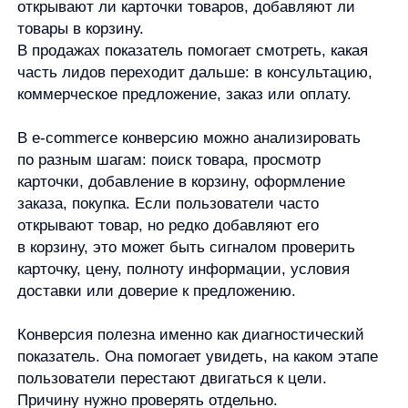
процент заявок, но низкое качество лидов. Или
продавать товар с небольшой маржинальностью.
Поэтому конверсию важно смотреть вместе
с другими показателями: количеством заказов,
выручкой, средним чеком, стоимостью
привлечения и качеством лидов.
Почему конверсия может быть
низкой
Низкая конверсия не всегда означает, что сайт
плохой. Это сигнал проверить путь пользователя
и понять, где может возникать препятствие.