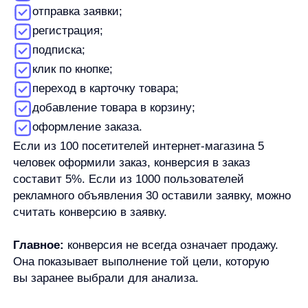
Главное:
конверсия не всегда означает продажу.
Она показывает выполнение той цели, которую
вы заранее выбрали для анализа.
Что считается целевым действием
Целевое действие
— это шаг пользователя,
важный для конкретной задачи бизнеса или
отдельного этапа воронки. Его выбирают
до расчёта, иначе показатель будет нечётким.
Для интернет-магазина целевым действием может
быть просмотр карточки товара, добавление
товара в корзину, начало оформления заказа или
покупка. Для B2B-сайта — отправка формы, заявка
на демо, скачивание материала или регистрация
на вебинар. Для рекламной кампании — клик
по объявлению или заявка после перехода.
Один и тот же путь пользователя можно
разложить на несколько действий: