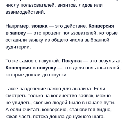
В e-commerce конверсию можно анализировать
по разным шагам: поиск товара, просмотр
карточки, добавление в корзину, оформление
заказа, покупка. Если пользователи часто
открывают товар, но редко добавляют его
в корзину, это может быть сигналом проверить
карточку, цену, полноту информации, условия
доставки или доверие к предложению.
Конверсия полезна именно как диагностический
показатель. Она помогает увидеть, на каком этапе
пользователи перестают двигаться к цели.
Причину нужно проверять отдельно.
Как правильно понимать показатель
конверсии
Конверсию нельзя оценивать без контекста. Один
и тот же процент может означать разные вещи для
разных каналов, продуктов и этапов воронки.
Например, конверсия из посетителя сайта