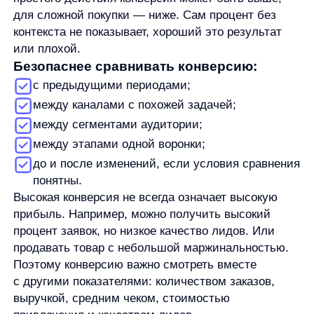
отличается от альтернатив и почему стоит
выполнить действие сейчас.
Сложный путь к действию.
Если кнопку
трудно найти, форма слишком длинная,
оформление заказа занимает много шагов или
важная информация спрятана, часть
пользователей может не дойти до цели.
Слабая карточка товара или страница.
В e-
commerce на решение влияют описание,
характеристики, фотографии, наличие отзывов,
условия доставки и возврата. Если
информации недостаточно, пользователь
может отложить покупку или уйти сравнивать
варианты.
Недостаток доверия.
Пользователь может
сомневаться, если не видит отзывов, понятных
условий, гарантий, способов оплаты или
контактов.
Технические проблемы.
Медленная загрузка,
ошибки на форме, некорректная работа корзины
или проблемы на мобильных устройствах
могут мешать целевому действию.