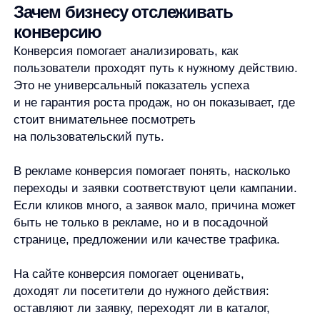
в покупателя и конверсия из заявки в оплату —
разные показатели. У них разные знаменатели,
разные цели и разная логика анализа. Сравнивать
их напрямую некорректно.
Не стоит искать универсальное значение хорошей
конверсии. Показатель зависит от цели, канала,
аудитории, цены, сложности продукта, уровня
доверия и этапа пользовательского пути. Для
простого действия конверсия может быть выше,
для сложной покупки — ниже. Сам процент без
контекста не показывает, хороший это результат
или плохой.
Безопаснее сравнивать конверсию:
с предыдущими периодами;
между каналами с похожей задачей;
между сегментами аудитории;
между этапами одной воронки;
до и после изменений, если условия сравнения
понятны.
Высокая конверсия не всегда означает высокую
прибыль. Например, можно получить высокий