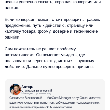
any
© ООО «Д Технолоджи», 2014-2026
Юридический адрес:
121 205, город Москва, тер Инновационного
Центра Сколково, Большой б-р, д. 42 стр. 1
Фактический адрес:
улица Грузинский Вал, 7. Башня 2
ИНН 7 728 492 537
Основной код по ОКВЭД — 62.01 Разработка компьютерного
программного обеспечения