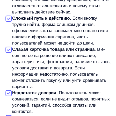
или другой шаг, важный для конкретной задачи.
Формула простая: количество целевых действий
делят на общее число пользователей, визитов или
лидов и умножают на 100%.
Числа в расчёте нужно читать в контексте. Без
цели, канала, этапа воронки и типа продукта
нельзя уверенно сказать, хорошая конверсия или
плохая.
Если конверсия низкая, стоит проверить трафик,
предложение, путь к действию, страницу или
карточку товара, форму, доверие и технические
ошибки.
Сам показатель не решает проблему
автоматически. Он помогает увидеть, где
пользователи перестают двигаться к нужному
действию. Дальше нужно проверять причины.