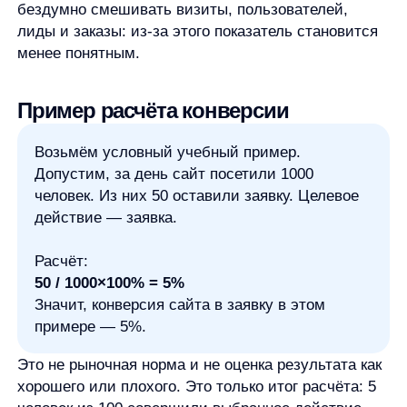
Поэтому у неё нет одной универсальной формы.
Важно понимать, какую именно цель
вы анализируете.
Микроконверсия
— промежуточное действие,
которое приближает пользователя к основной
цели. Например, просмотр карточки товара,
добавление товара в корзину, клик по кнопке
или подписка на рассылку.
Макроконверсия
— основное действие, ради
которого строится путь пользователя. Обычно
это покупка, заявка, регистрация, оформление
заказа или другой ключевой результат.
Рекламная конверсия
показывает, какая часть
пользователей после рекламного контакта
совершила нужное действие: перешла на сайт,
оставила заявку, зарегистрировалась или
купила товар.
Конверсия сайта
показывает, как посетители
сайта переходят к целевым действиям:
отправляют формы, оформляют заказы,
кликают по важным кнопкам.
Конверсия в заявку
важна, когда задача —