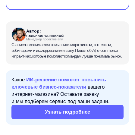
Автор:
Станислав Вичиновский
Менеджер проектов any
Станислав занимается комьюнити-маркетингом, контентом,
вебинарами и исследованиями в any. Пишет об AI, e-commerce
и практиках, которые помогают командам лучше понимать рынок.
Какое
ИИ-решение поможет повысить
ключевые бизнес-показатели
вашего
интернет-магазина? Оставьте заявку
и мы подберем сервис под ваши задачи.
Узнать подробнее
Конверсия — это доля пользователей, которые
совершили нужное действие: оставили заявку,
зарегистрировались, добавили товар в корзину,
оформили заказ или сделали покупку. Проще
говоря, показатель отвечает на вопрос: какая часть
людей из общего потока дошла до цели.