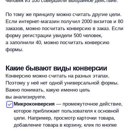
получить лид. Например, пользователь
заполнил форму, заказал обратный звонок или
оставил контакты.
Конверсия в покупку
показывает, какая доля
пользователей дошла до оплаты или
оформления заказа.
Конверсия по этапам воронки
помогает
смотреть не только итоговую продажу,
но и переходы между шагами: из просмотра
товара в корзину, из корзины в оформление
заказа, из оформления заказа в оплату.
Эти виды не стоит воспринимать как единственно
возможную классификацию. Это рабочие
варианты, которые помогают выбрать подходящий
показатель для конкретной задачи.
Конверсия, клик, заявка
и продажа — это одно и то же?
Нет. Клик, заявка и продажа могут быть целевыми
действиями, но сами по себе они не равны
конверсии.