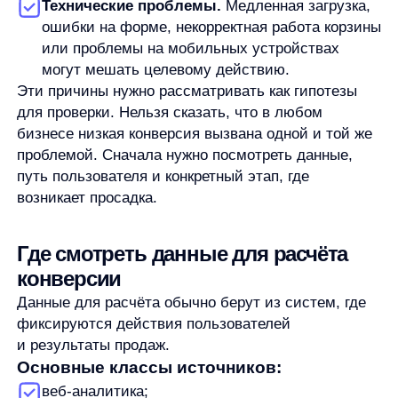
Автор:
Станислав Вичиновский
Менеджер проектов any
Станислав Вичиновский — MarCom Manager в any. Он занимается
ведением комьюнити, контентом, вебинарами и исследованиями,
а также пишет материалы об AI и e-commerce.
В any Станислав работает с задачами на стыке продукта,
клиентского сервиса и маркетинга. Он участвовал в продуктовом
развитии, помогал выстраивать процессы в команде, занимался
клиентским сервисом и экспериментальными AI-направлениями.
До перехода в маркетинг Станислав работал с продажами,
аккаунт-менеджментом, операционными процессами, розницей,
недвижимостью, обучением и управлением. Такой опыт помогает
ему разбирать e-commerce-задачи не только как контентные темы,
но и как реальные процессы внутри команд.
В работе Станислав опирается на структурный подход: собрать
контекст, разложить задачу на этапы и двигаться к решению без
лишней драматизации. Вне работы увлекается Формулой-1,
русским бильярдом, силовыми тренировками и квизами.
Увеличим продажи вашего
интернет-магазина