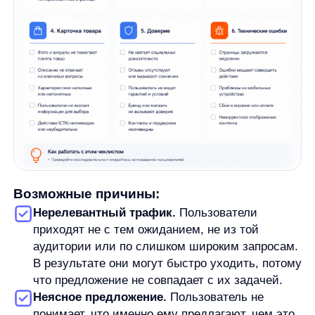
Выбор источника зависит от цели. Если нужно
посчитать конверсию сайта в заявку, нужны данные
о посетителях и отправленных формах. Если
нужно считать конверсию лидов в продажу,
понадобится CRM. Если задача связана
с рекламой, часть данных может быть в рекламном
кабинете и веб-аналитике.
Важно заранее определить, какое действие
считается целевым и где оно фиксируется. Иначе
разные системы могут показывать разные числа,
а итоговый процент будет сложно
интерпретировать.
Коротко о главном
Конверсия
— это доля пользователей,
которые совершили целевое действие.
Целевым действием может быть покупка, заявка,
регистрация, клик, добавление товара в корзину