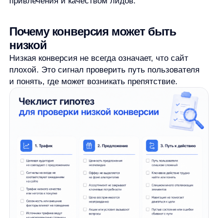
Эти причины нужно рассматривать как гипотезы
для проверки. Нельзя сказать, что в любом
бизнесе низкая конверсия вызвана одной и той же
проблемой. Сначала нужно посмотреть данные,
путь пользователя и конкретный этап, где
возникает просадка.
Где смотреть данные для расчёта
конверсии
Данные для расчёта обычно берут из систем, где
фиксируются действия пользователей
и результаты продаж.
Основные классы источников:
веб-аналитика;
CRM;
рекламные кабинеты;
e-commerce analytics;
данные CMS или платформы интернет-
магазина;
внутренние отчёты по заявкам, заказам
и оплатам.