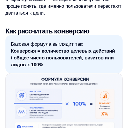
числитель. Здесь считается действие,
выбранное как цель: заявки, покупки,
регистрации, клики, добавления в корзину.
Общее число пользователей, визитов или
лидов
— это знаменатель. Он зависит от того,
что именно вы измеряете. Если нужно
посчитать конверсию сайта в заявку,
знаменателем могут быть посетители сайта.
Если вы считаете конверсию лидов в продажу,
знаменателем будут лиды. Если анализируете
рекламную кампанию, знаменателем могут
быть клики или другие рекламные
взаимодействия.
Знаменатель должен соответствовать цели. Нельзя
бездумно смешивать визиты, пользователей,
лиды и заказы: из-за этого показатель становится
менее понятным.
Пример расчёта конверсии
Возьмём условный учебный пример.
Допустим, за день сайт посетили 1000