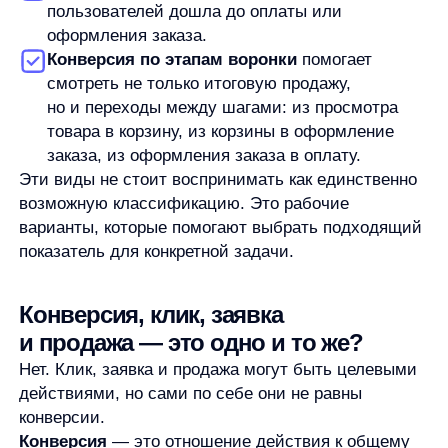
Конверсия помогает анализировать, как
пользователи проходят путь к нужному действию.
Это не универсальный показатель успеха
и не гарантия роста продаж, но он показывает, где
стоит внимательнее посмотреть
на пользовательский путь.
В рекламе конверсия помогает понять, насколько
переходы и заявки соответствуют цели кампании.
Если кликов много, а заявок мало, причина может
быть не только в рекламе, но и в посадочной
странице, предложении или качестве трафика.
На сайте конверсия помогает оценивать,
доходят ли посетители до нужного действия:
оставляют ли заявку, переходят ли в каталог,
открывают ли карточки товаров, добавляют ли
товары в корзину.
В продажах показатель помогает смотреть, какая
часть лидов переходит дальше: в консультацию,
коммерческое предложение, заказ или оплату.