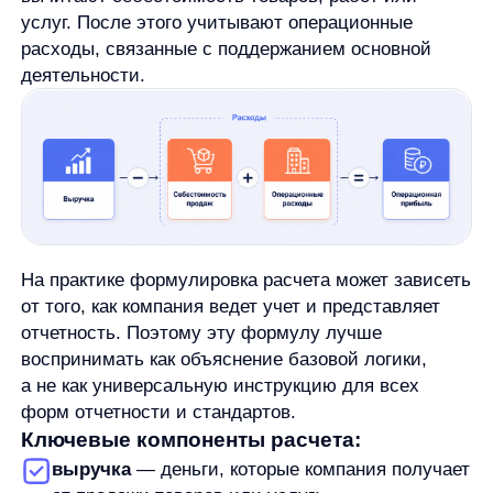
связанные с производством или покупкой
проданных товаров, выполнением работ или
оказанием услуг;
операционные расходы
— затраты, которые
поддерживают текущую работу бизнеса.
Если у компании высокая выручка, но быстро
растут расходы на производство, продажи, аренду,
персонал и управление, операционная прибыль
может снижаться. Это важный сигнал: бизнес
продает много, но зарабатывает на основной
деятельности хуже.
Какие расходы учитывать в расчете
В расчет операционной прибыли обычно входят
расходы, связанные с обычной работой бизнеса.
Их состав зависит от модели компании и от того,
как она отражает затраты в отчетности, поэтому
безопаснее говорить не об универсальном списке,
а о типовых группах.
К операционным расходам могут
относиться, например: