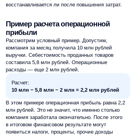
Операционная прибыль важна, но она
не показывает всю финансовую картину. Ее нельзя
использовать как единственный итоговый
показатель здоровья бизнеса.
Во-первых,
операционная прибыль не равна
чистой прибыли. Компания может хорошо
зарабатывать на основной деятельности,
но иметь высокие проценты по кредитам,
налоговые обязательства или разовые
расходы, которые снизят итоговый результат.
Во-вторых,
операционная прибыль
не заменяет анализ денежных потоков.
Прибыль в отчетности и движение денег —
разные аналитические слои. Если нужно
оценить платежеспособность, кассовые
разрывы или способность компании
финансировать развитие, одного показателя
операционной прибыли недостаточно.
В-третьих,
показатель нельзя оценивать
по универсальной норме. Нельзя сказать, что
конкретный процент или сумма всегда хорошие
или плохие. Все зависит от отрасли, бизнес-