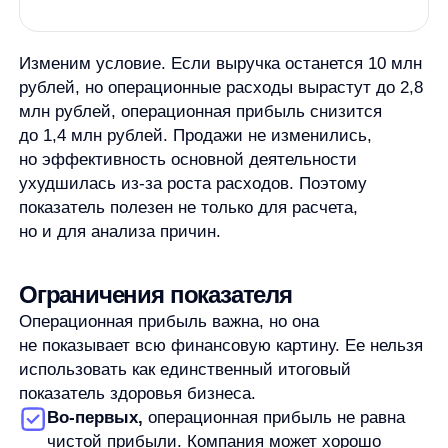
термины. Их не стоит смешивать
с операционной прибылью без контекста.
Операционная прибыль
не заменяет полный
финансовый анализ. Ее нужно смотреть вместе
с динамикой выручки, расходами, чистой
прибылью, денежными потоками
и особенностями бизнеса.
Автор:
Станислав Вичиновский
Менеджер проектов any
Станислав Вичиновский — MarCom Manager в any. Он занимается
ведением комьюнити, контентом, вебинарами и исследованиями,
а также пишет материалы об AI и e-commerce.
В any Станислав работает с задачами на стыке продукта,
клиентского сервиса и маркетинга. Он участвовал в продуктовом
развитии, помогал выстраивать процессы в команде, занимался
клиентским сервисом и экспериментальными AI-направлениями.
До перехода в маркетинг Станислав работал с продажами,
аккаунт-менеджментом, операционными процессами, розницей,
недвижимостью, обучением и управлением. Такой опыт помогает
ему разбирать e-commerce-задачи не только как контентные темы,
но и как реальные процессы внутри команд.