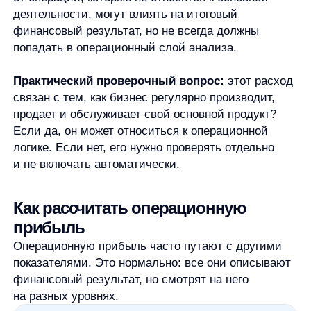
Валовая прибыль показывает результат после
вычета себестоимости из выручки. Она помогает
понять, сколько остается после прямых затрат
на товар, работу или услугу. Но валовая прибыль
еще не учитывает многие расходы, которые нужны
для работы бизнеса: продажи, управление, офис,
часть административных затрат.
Операционная прибыль идет дальше. Она
учитывает не только себестоимость,
но и операционные расходы. Поэтому показатель
ближе к реальной эффективности основной
деятельности.
Чистая прибыль
— это итоговый
финансовый результат после более широкого
набора факторов. На нее могут влиять налоги,