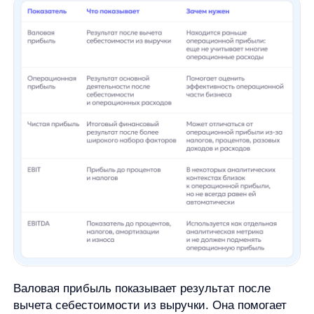
проценты, финансовые операции, разовые
доходы и расходы. Поэтому чистая прибыль
отвечает на вопрос «сколько осталось
в итоге», а операционная прибыль — «как
сработала основная деятельность».
С EBIT и EBITDA нужна осторожность. EBIT
переводят как прибыль до процентов и налогов.
В некоторых аналитических контекстах EBIT близок
к операционной прибыли, но не стоит
автоматически ставить между ними знак равенства
во всех случаях: состав строк и порядок
представления зависят от отчетности
и методологии. EBITDA дополнительно исключает
амортизацию и износ, поэтому это другой
аналитический показатель.