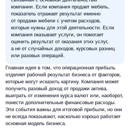
выиграть от изменения курса валют или, наоборот,
понести дополнительные финансовые расходы.
Эти события важны для итоговой прибыли, но они
не всегда показывают, насколько хорошо работает
основная модель бизнеса.
Поэтому операционную прибыль удобно
использовать как промежуточный слой анализа.
Она отвечает не на вопрос «сколько компания
заработала окончательно», а на вопрос «что дает
основная деятельность после ключевых
операционных расходов».
Как рассчитать операционную
прибыль
В базовой логике формула операционной
прибыли выглядит так:
Операционная прибыль = выручка −
себестоимость − операционные расходы
Эта формула показывает механизм расчета.