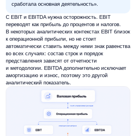
Для инвестора операционная прибыль может быть
частью анализа финансовой отчетности. Она
помогает отделить рабочий результат компании
от факторов, которые не всегда повторяются
в будущем. Но по одному этому показателю нельзя
принимать инвестиционные решения. Его нужно
смотреть вместе с выручкой, чистой прибылью,
денежными потоками, долговой нагрузкой,
динамикой расходов и другими показателями.
Операционная прибыль особенно полезна
в динамике. Один показатель за один период мало
что говорит сам по себе. Важнее смотреть, как
он меняется: растет ли быстрее выручки,
снижается ли при росте продаж,
восстанавливается ли после повышения затрат.
Пример расчета операционной
прибыли
Рассмотрим условный пример. Допустим,