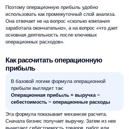
Сначала бизнес получает выручку. Затем из нее
вычитают себестоимость товаров, работ или
услуг. После этого учитывают операционные
расходы, связанные с поддержанием основной
деятельности.
На практике формулировка расчета может зависеть
от того, как компания ведет учет и представляет
отчетность. Поэтому эту формулу лучше
воспринимать как объяснение базовой логики,
а не как универсальную инструкцию для всех
форм отчетности и стандартов.
Ключевые компоненты расчета:
выручка
— деньги, которые компания получает
от продажи товаров или услуг;
себестоимость
— расходы, напрямую