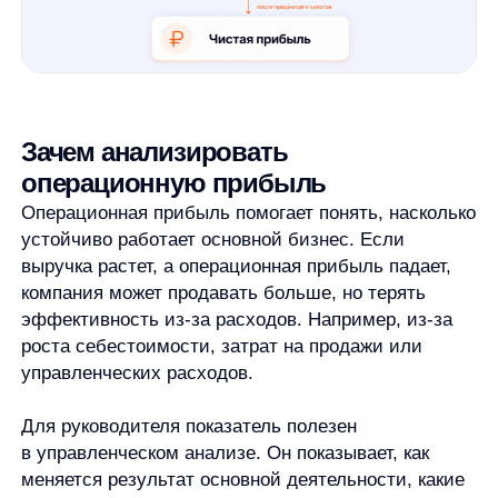
компания за месяц получила 10 млн рублей
выручки. Себестоимость проданных товаров
составила 5,8 млн рублей. Операционные
расходы — еще 2 млн рублей.
Расчет:
10 млн − 5,8 млн − 2 млн = 2,2 млн рублей
В этом примере операционная прибыль равна 2,2
млн рублей. Это не значит, что именно столько
компания заработала окончательно. После этого
в итоговом финансовом результате могут
появиться налоги, проценты, прочие доходы
и расходы. Но пример показывает, какой результат
остается от основной деятельности после
ключевых операционных затрат.