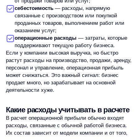
коммерческие расходы;
управленческие расходы;
расходы на продажи;
аренда и содержание офиса;
логистика;
оплата труда административной команды.
Это не исчерпывающий перечень. Его нельзя
автоматически применять ко всем компаниям без
учета их отчетности и учетной логики. Важно
не смешивать операционные расходы с любыми
расходами компании. Проценты по кредитам,
налоговые эффекты, разовые убытки или доходы
от операций, которые не относятся к основной
деятельности, могут влиять на итоговый
финансовый результат, но не всегда должны
попадать в операционный слой анализа.
Практический проверочный вопрос:
этот расход
связан с тем, как бизнес регулярно производит,
продает и обслуживает свой основной продукт?
Если да, он может относиться к операционной