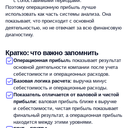
Продукты
Материалы
anyQuery
Блог
anyRecs
Документация
anyReviews
по интеграции
anyImages
Сведения
об IT-деятельности
Контакты
any-hello@tbank.ru
support@diginetica.com
+7 (985) 674-48-98
Вакансии
Документы
Реквизиты
Лицензионный договор-оферта
Политика обработки персональных данных
Согласие на обработку персональных данных
Рекомендательные алгоритмы
Деятельность в области ИТ
Согласие на получение рекламных и информационных рассыло