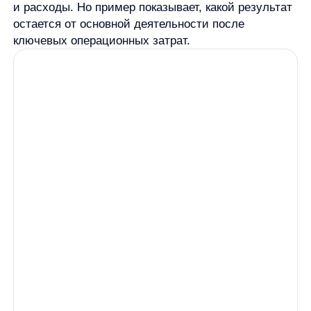
модели, стадии развития компании, динамики
выручки, структуры расходов и сравнения
с сопоставимыми периодами.
Поэтому операционную прибыль лучше
использовать как часть системы анализа. Она
показывает, что происходит с основной
деятельностью, но не отвечает за всю финансовую
диагностику.
Кратко: что важно запомнить
Операционная прибыл
ь показывает результат
основной деятельности компании после учета
себестоимости и операционных расходов.
Базовая логика расчета:
выручка минус
себестоимость и операционные расходы.
Показатель отличается от валовой и чистой
прибыли:
валовая прибыль ближе к выручке
и себестоимости, чистая прибыль показывает
финальный результат, а операционная прибыль
находится между этими уровнями.
EBIT и EBITDA
— соседние аналитические