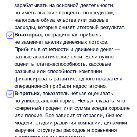
В работе Станислав опирается на структурный подход: собрать
контекст, разложить задачу на этапы и двигаться к решению без
лишней драматизации. Вне работы увлекается Формулой-1,
русским бильярдом, силовыми тренировками и квизами.
Увеличим продажи вашего
интернет-магазина
Я ознакомился с условиями
Политики обработки персональных данных
и даю
согласие
на обработки моих персональных данных
Согласен на получение
рассылки с новостями AI от Any
Свяжитесь со мной