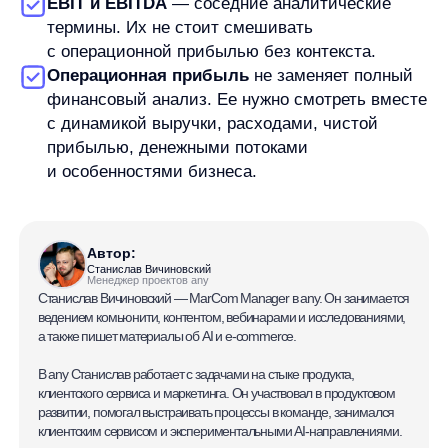
Руководство пользователя
Функциональные характеристики программного обеспечения
ПО распространяется в виде интернет-сервиса, специальные действия по у
any
© ООО «Д Технолоджи», 2014-2026
Юридический адрес:
121 205, город Москва, тер Инновационного
Центра Сколково, Большой б-р, д. 42 стр. 1
Фактический адрес:
улица Грузинский Вал, 7. Башня 2
ИНН 7 728 492 537