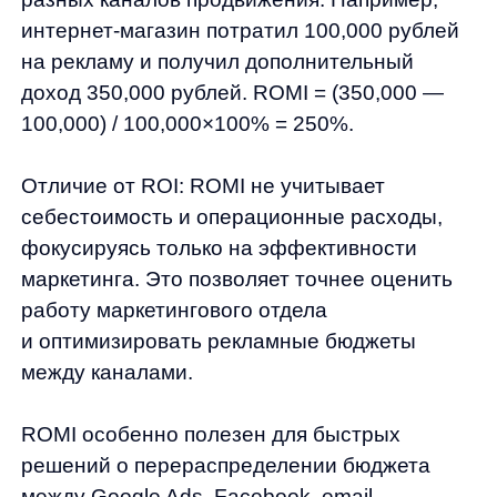
ROAS не учитывает себестоимость товаров
и прочие издержки, показывая только
соотношение рекламных трат и полученного
дохода. Например, потратили 50,000 рублей
на контекстную рекламу, получили 200,000
рублей дохода. ROAS = 200,000 /
50,000×100% = 400%.
ROAS больше 100% означает, что реклама
окупается. Однако это не гарантирует
прибыльность всего бизнеса. При
себестоимости 70% и операционных
расходах 20%, даже ROAS 300% может
не покрывать все затраты.
Точка безубыточности ROAS