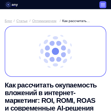
any
Блог
/
Статьи
/
Оптимизируем
/
Как рассчитать
окупаемость вложений
в интернет-маркетинг:
ROI, ROMI, ROAS
и современные AI-
решения для eCommerce
Как рассчитать окупаемость
вложений в интернет-
маркетинг: ROI, ROMI, ROAS
и современные AI-решения
для eCommerce
Дмитрий Поляков / Менеджер SEO-продуктов any