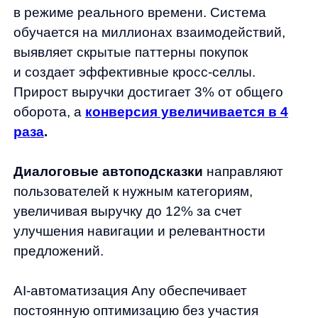
Полная интеграция занимает 1−2 недели
с технической поддержкой экспертов.
Что делать при отрицательном
ROI?
Анализируйте структуру затрат,
оптимизируйте операционные процессы,
17.07.2025
внедряйте AI-решения для роста конверсии.