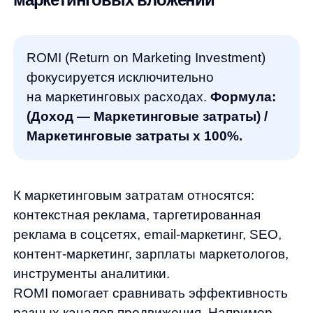
работу маркетингового отдела
и оптимизировать рекламные бюджеты
между каналами.
ROMI особенно полезен для быстрых
решений о перераспределении бюджета
между Google Ads, Facebook, email-
рассылками и другими каналами
привлечения.
ROAS: как оценить эффективность
рекламных расходов
ROAS (Return on Advertising Spend) —
самый простой показатель
эффективности рекламы.
Формула:
Доход от рекламы / Расходы
на рекламу x 100%.