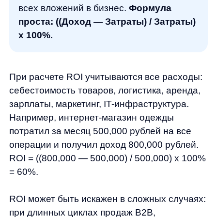
Положительный ROI означает
прибыльность, отрицательный — убытки.
Хороший ROI для eCommerce: 20−40% для
стабильного бизнеса, 50−100% для
растущих проектов. ROI помогает
сравнивать эффективность разных бизнес-
направлений и принимать стратегические
решения о развитии.
ROMI: анализ окупаемости
маркетинговых вложений
ROMI (Return on Marketing Investment)
фокусируется исключительно
на маркетинговых расходах.
Формула:
(Доход — Маркетинговые затраты) /