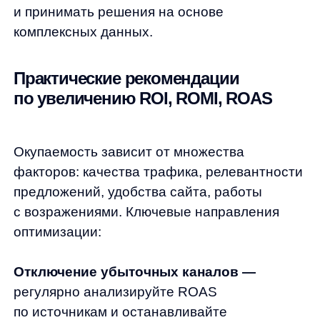
Any — лидер AI-решений для eCommerce,
помогающий интернет-магазинам
максимизировать эффективность каждого
рубля маркетингового бюджета. Продукты
Any решают ключевые задачи онлайн-
ритейла:
AnyQuery (AI-поиск)
трансформирует
пользовательский опыт: сокращает нулевые
результаты поиска до 3%, автоматически
подбирает релевантные фильтры, понимает
синонимы и опечатки. Результат — рост
конверсии до 30% и увеличение CTR
на 400%. К примеру,
Ценалом увеличил
выручку
с умного поиска в 3 раза
AI товарные рекомендации
анализируют
поведение каждого пользователя
и предлагают персональные товары
в режиме реального времени. Система