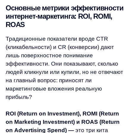
прибыль?
ROI (Return on Investment), ROMI (Return
on Marketing Investment) и ROAS (Return
on Advertising Spend) —
это три кита
современной eCommerce-аналитики. Они
помогают понять истинную рентабельность
каждого канала, кампании и инвестиции. Без
этих метрик невозможно принимать
обоснованные решения о распределении
бюджета, масштабировании успешных
направлений или закрытии убыточных
проектов.
Правильный расчет этих показателей
позволяет выявить скрытые возможности
роста, оптимизировать расходы и увеличить
общую прибыльность бизнеса. В условиях
жесткой конкуренции в интернет-торговле