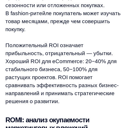
Маркетинговые затраты x 100%.
К маркетинговым затратам относятся:
контекстная реклама, таргетированная
реклама в соцсетях, email-маркетинг, SEO,
контент-маркетинг, зарплаты маркетологов,
инструменты аналитики.
ROMI помогает сравнивать эффективность
разных каналов продвижения. Например,
интернет-магазин потратил 100,000 рублей
на рекламу и получил дополнительный
доход 350,000 рублей. ROMI = (350,000 —
100,000) / 100,000×100% = 250%.
Отличие от ROI: ROMI не учитывает
себестоимость и операционные расходы,
фокусируясь только на эффективности
маркетинга. Это позволяет точнее оценить