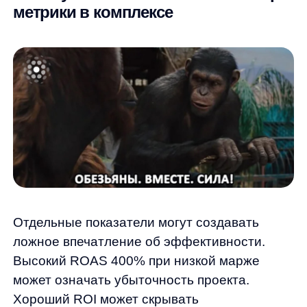
факторов: качества трафика, релевантности
предложений, удобства сайта, работы
с возражениями. Ключевые направления
оптимизации:
Отключение убыточных каналов —
регулярно анализируйте ROAS
по источникам и останавливайте
неэффективную рекламу.
Улучшение
креативов и посадочных страниц —
A/B-
тестируйте заголовки, изображения,
призывы к действию.
Точный таргетинг —
используйте данные о целевой аудитории
для показа релевантных объявлений.
Оптимизация воронки продаж —
устраняйте барьеры на пути к покупке,
улучшайте UX.
Современные объемы данных делают