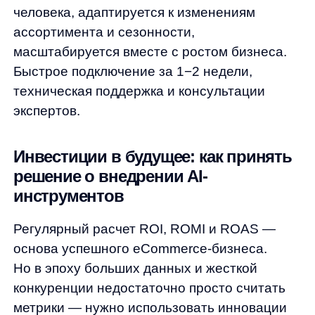
Увеличим продажи вашего
интернет-магазина
Я ознакомился с условиями
Политики обработки персональных данных
и даю
согласие
на обработки моих персональных данных
Согласен на получение
рассылки с новостями AI от Any
Свяжитесь со мной
Продукты
Материалы
anyQuery
Блог
anyRecs
Документация