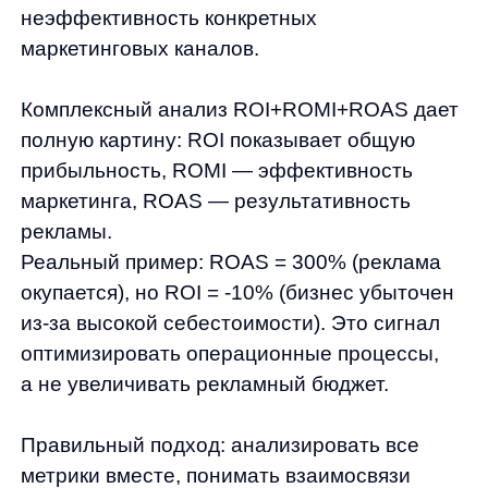
ручную оптимизацию неэффективной. AI-
технологии автоматически анализируют
поведение пользователей, подбирают
персональные рекомендации, оптимизируют
ставки и повышают конверсию.
Автоматизация освобождает время для
стратегических задач и обеспечивает
непрерывную оптимизацию 24/7.
Инновационные решения на базе
искусственного интеллекта — не роскошь,
а необходимость для
конкурентоспособности в современном
eCommerce.
Как AI-решения Any помогают
улучшить показатели маркетинга
и увеличить продажи