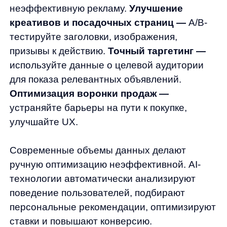
обучается на миллионах взаимодействий,
выявляет скрытые паттерны покупок
и создает эффективные кросс-селлы.
Прирост выручки достигает 3% от общего
оборота, а
конверсия увеличивается в 4
раза
.
Диалоговые автоподсказки
направляют
пользователей к нужным категориям,
увеличивая выручку до 12% за счет
улучшения навигации и релевантности
предложений.
AI-автоматизация Any обеспечивает
постоянную оптимизацию без участия
человека, адаптируется к изменениям
ассортимента и сезонности,
масштабируется вместе с ростом бизнеса.