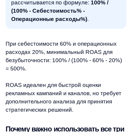
прибыльность, ROMI — эффективность
маркетинга, ROAS — результативность
рекламы.
Реальный пример: ROAS = 300% (реклама
окупается), но ROI = -10% (бизнес убыточен
из-за высокой себестоимости). Это сигнал
оптимизировать операционные процессы,
а не увеличивать рекламный бюджет.
Правильный подход: анализировать все
метрики вместе, понимать взаимосвязи
и принимать решения на основе
комплексных данных.
Практические рекомендации
по увеличению ROI, ROMI, ROAS
Окупаемость зависит от множества