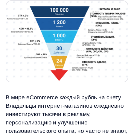
В мире eCommerce каждый рубль на счету.
Владельцы интернет-магазинов ежедневно
инвестируют тысячи в рекламу,
персонализацию и улучшение
пользовательского опыта, но часто не знают,
какая реальная отдача от этих вложений.
По данным исследований, до 40%
маркетингового бюджета тратится
неэффективно из-за отсутствия правильной
аналитики. Современные технологии
искусственного интеллекта и точные
метрики окупаемости помогают превратить
каждую инвестицию в измеримый результат.