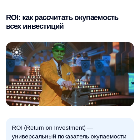
проста: ((Доход — Затраты) / Затраты)
x 100%.
При расчете ROI учитываются все расходы:
себестоимость товаров, логистика, аренда,
зарплаты, маркетинг, IT-инфраструктура.
Например, интернет-магазин одежды
потратил за месяц 500,000 рублей на все
операции и получил доход 800,000 рублей.
ROI = ((800,000 — 500,000) / 500,000) x 100%
= 60%.
ROI может быть искажен в сложных случаях:
при длинных циклах продаж B2B,
сезонности или отложенных покупках.
В fashion-ритейле покупатель может изучать
товар месяцами, прежде чем совершить
покупку.