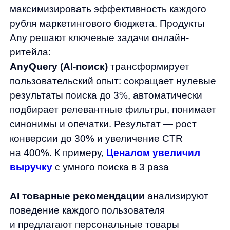
готовые решения, которые начинают
окупаться с первых недель внедрения.
Время действовать — сейчас. Каждый день
промедления означает упущенную прибыль
и потерю конкурентных позиций. Any — ваш
надежный партнер в построении
прибыльного будущего eCommerce.
Свяжитесь с нами сегодня, чтобы узнать,
как AI-решения Any помогут увеличить
прибыль и сделать ваш бизнес лидером
рынка!
Быстрые ответы на частые
вопросы
Как быстро внедряется AI-
поиск Any?