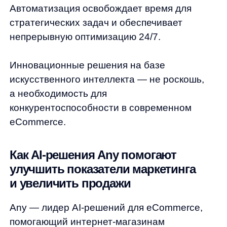
Быстрое подключение за 1−2 недели,
техническая поддержка и консультации
экспертов.
Инвестиции в будущее: как принять
решение о внедрении AI-
инструментов
Регулярный расчет ROI, ROMI и ROAS —
основа успешного eCommerce-бизнеса.
Но в эпоху больших данных и жесткой
конкуренции недостаточно просто считать
метрики — нужно использовать инновации
для их улучшения.
Искусственный интеллект и автоматизация
превратились из экспериментальных
технологий в необходимые инструменты
выживания на рынке. Any предоставляет