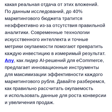
Any
, как лидер AI-решений для eCommerce,
предлагает инновационные инструменты
для максимизации эффективности каждого
маркетингового рубля. Давайте разберемся,
как правильно рассчитать окупаемость
и использовать данные для роста конверсии
и увеличения продаж.
Основные метрики эффективности
интернет-маркетинга: ROI, ROMI,
ROAS
Традиционные показатели вроде CTR
(кликабельности) и CR (конверсии) дают
лишь поверхностное понимание
эффективности. Они показывают, сколько
людей кликнули или купили, но не отвечают
на главный вопрос: приносят ли
маркетинговые вложения реальную