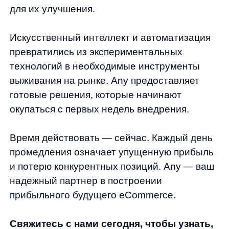
anyReviews
по интеграции
anyImages
Сведения
об IT-деятельности
Контакты
any-hello@tbank.ru
support@diginetica.com
+7 (985) 674-48-98
Вакансии
Документы
Реквизиты
Лицензионный договор-оферта
Политика обработки персональных данных
Согласие на обработку персональных данных
Рекомендательные алгоритмы
Деятельность в области ИТ
Согласие на получение рекламных и информационных рассыло
Руководство пользователя
Функциональные характеристики программного обеспечения
ПО распространяется в виде интернет-сервиса, специальные действия по у