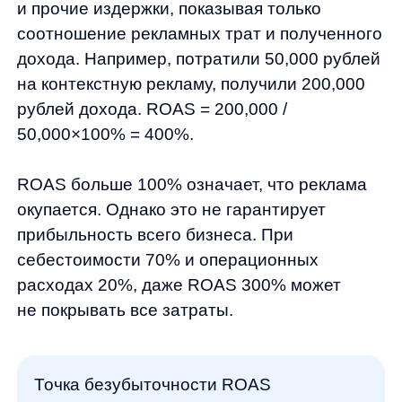
Отдельные показатели могут создавать
ложное впечатление об эффективности.
Высокий ROAS 400% при низкой марже
может означать убыточность проекта.
Хороший ROI может скрывать
неэффективность конкретных
маркетинговых каналов.
Комплексный анализ ROI+ROMI+ROAS дает
полную картину: ROI показывает общую