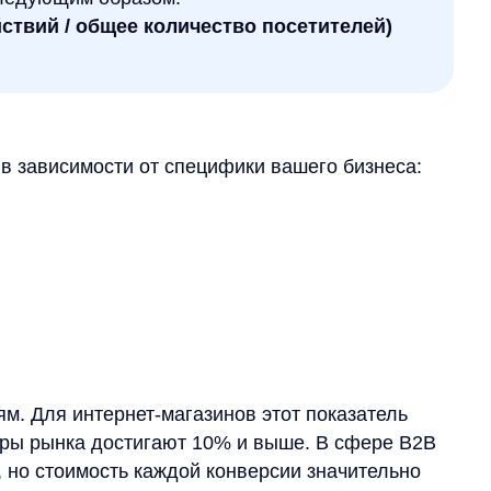
 интернет-магазинов этот показатель
нка достигают 10% и выше. В сфере B2B
оимость каждой конверсии значительно
аг к её улучшению. Регулярный
 тенденции, тестировать изменения
знеса.
онверсию?
язанных факторов, которые можно