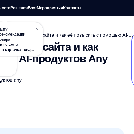
+7
шения
Блог
Мероприятия
Контакты
П
дации
 конверсия сайта и как её повысить с помощью AI-
рсия сайта и как
о
чке товара
 AI-продуктов Any
any
магазина, если внедрить AI-решения?