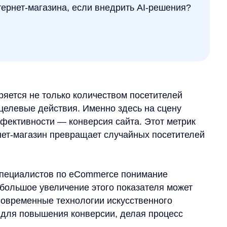
 не только количеством посетителей
ые действия. Именно здесь на сцену
ности — конверсия сайта. Этот метрик
газин превращает случайных посетителей
алистов по eCommerce понимание
ое увеличение этого показателя может
менные технологии искусственного
овышения конверсии, делая процесс
бой конверсия, какие факторы на неё
 стать вашим надёжным инструментом для
торговле.