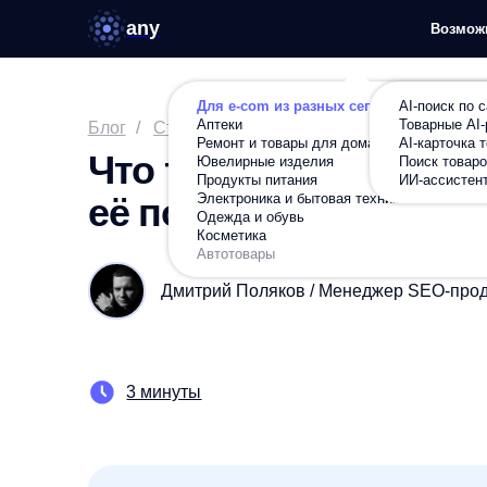
any
Возможности
Ре
Для e-com из разных сегментов
AI-поиск по сайту
Аптеки
Товарные AI-рекомен
Блог
/
Статьи
/
Оптимизируем
/
Что такое средняя
Ремонт и товары для дома
AI-карточка товара
продуктов Any
Что такое средняя конве
Ювелирные изделия
Поиск товаров по фот
Продукты питания
ИИ-ассистент в карто
Электроника и бытовая техника
её повысить с помощью
Одежда и обувь
Косметика
Автотовары
Дмитрий Поляков / Менеджер SEO-продуктов 
3 минуты
Насколько вырастут продажи вашего интернет-
Сделаем расчет бесплатно