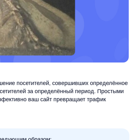
 посетителей, совершивших определённое
елей за определённый период. Простыми
тивно ваш сайт превращает трафик
щим образом:
 / общее количество посетителей)
симости от специфики вашего бизнеса: