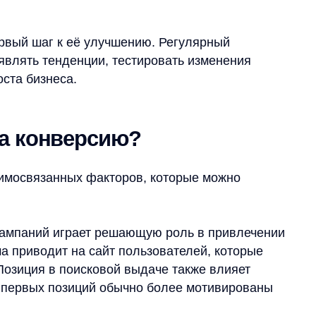
ий играет решающую роль в привлечении
одит на сайт пользователей, которые
я в поисковой выдаче также влияет
ых позиций обычно более мотивированы
 навигации создают первое впечатление
помогает пользователям быстро найти
 описания товаров, фотографии и видео,
льку более 60% покупок совершается
аниц или неудобный мобильный
е усилия.
еделяет намерения посетителей.
зывают более высокую конверсию, чем