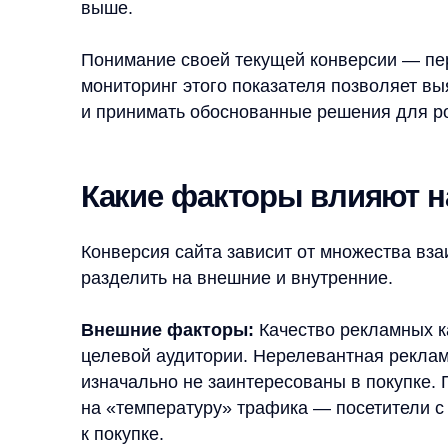
разделить на внешние и внутренние.
Внешние факторы:
Качество рекламных кампан
целевой аудитории. Нерелевантная реклама прив
изначально не заинтересованы в покупке. Позици
на «температуру» трафика — посетители с перв
к покупке.
Внутренние факторы сайта:
Дизайн и удобство
о бренде. Интуитивно понятная структура сайта 
нужную информацию. Качество контента, включая
напрямую влияет на решение о покупке.
Мобильная оптимизация критически важна, поско
с мобильных устройств. Медленная загрузка стр
интерфейс могут свести на нет все маркетинговы
Поведенческие факторы:
Источник трафика опр
Пользователи из поисковых систем обычно пока