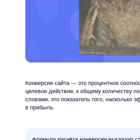
Конверсия сайта — это процентное соотношение
целевое действие, к общему количеству посетит
словами, это показатель того, насколько эффек
в прибыль.
Формула расчёта конверсии выглядит следую
Конверсия = (количество целевых действий
x 100%
Целевые действия могут быть различными в зави
Покупка товара или услуги