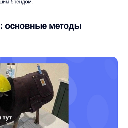
хода и постоянной оптимизации
, привлекательный дизайн создаёт
 обеспечить логичную структуру
ти нужные товары или информацию.
призыва к действию повышает