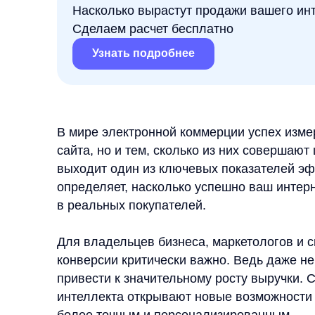
Узнать подробнее
В мире электронной коммерции успех измеряется
сайта, но и тем, сколько из них совершают целев
выходит один из ключевых показателей эффектив
определяет, насколько успешно ваш интернет-ма
в реальных покупателей.
Для владельцев бизнеса, маркетологов и специ
конверсии критически важно. Ведь даже небольш
привести к значительному росту выручки. Совре
интеллекта открывают новые возможности для п
более точным и персонализированным.
В этой статье мы разберём, что представляет со
влияют, и главное — как AI-продукты Any могут
достижения впечатляющих результатов в онлайн-