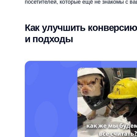
Повышение конверсии требует комплексного под
различных элементов сайта.
Дизайн и пользовательский опыт:
Современный
доверие и профессиональное впечатление. Важно
навигации, чтобы пользователи могли легко най
Использование контрастных цветов для кнопок 
их заметность.