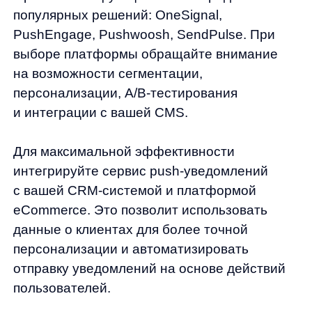
демонстрируют низкую эффективность.
Используйте данные о пользователях
для создания релевантных
предложений.
Неактуальные предложения.
Уведомления о скидках на товары,
которые пользователь уже купил, или
о распродаже, которая уже
закончилась, подрывают доверие
к бренду.
Неподходящее время отправки.
Уведомления, приходящие ночью или
в другое неудобное время, вызывают
негативную реакцию. Учитывайте
часовые пояса и предпочтения
пользователей.
Сложные и длинные тексты.
Push-
уведомления должны быть краткими
и понятными. Основная информация