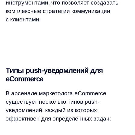
возвращают пользователей, которые
добавили товары в корзину,
но не завершили покупку, или
просматривали определенные товары.
Пример: «Товар из вашей корзины
скоро закончится на складе»
Транзакционные уведомления
информируют о статусе заказа,
подтверждении оплаты или доставке.
«Ваш заказ № 12 345 передан курьеру
и будет доставлен сегодня»
Триггерные уведомления отправляются
в ответ на конкретные действия
пользователя. Например, если клиент
долго изучал определенную категорию
товаров, но не совершил покупку,
можно отправить
персонализированное предложение
по этой категории.