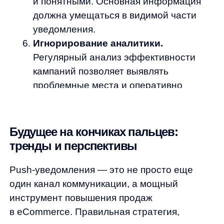
Отправить
Продукты
Материалы
anyQuery
Блог
anyRecs
Документация
anyReviews
по интеграции
anyImages
Сведения
об IT-деятельности
Контакты
any-hello@tbank.ru
support@diginetica.com
+7 (985) 674-48-98
Вакансии
Документы
Реквизиты
Лицензионный договор-оферта
Политика обработки персональных данных
Согласие на обработку персональных данных
Рекомендательные алгоритмы