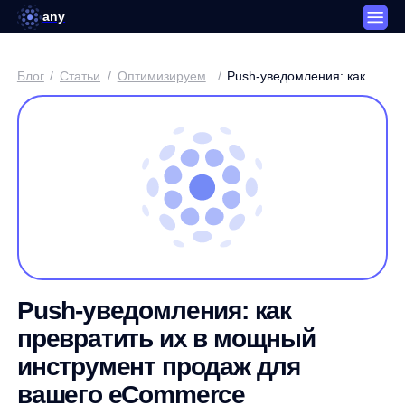
any
Блог
/
Статьи
/
Оптимизируем
/
Push-уведомления: как
превратить их в мощный
инструмент продаж для
вашего eCommerce
Push-уведомления: как
превратить их в мощный
инструмент продаж для
вашего eCommerce
Дмитрий Поляков / Менеджер SEO-продуктов any