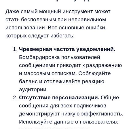
В ближайшем будущем мы увидим развитие
интерактивных push-уведомлений,
позволяющих совершать действия прямо
из уведомления, внедрение видео-контента
и еще более глубокую AI-персонализацию.
Компания Any активно развивает технологии
искусственного интеллекта для eCommerce,
помогая онлайн-ритейлерам создавать по-
настоящему персонализированный
пользовательский опыт.
Не упускайте возможность использовать
весь потенциал push-уведомлений для
вашего бизнеса. Начните с небольших
экспериментов, анализируйте результаты
и постепенно выстраивайте комплексную
стратегию. А если вам нужна помощь
в создании по-настоящему умных,