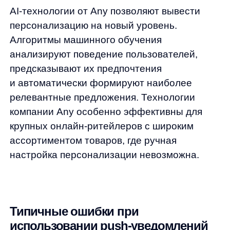
должна умещаться в видимой части
уведомления.
Игнорирование аналитики.
Регулярный анализ эффективности
кампаний позволяет выявлять
проблемные места и оперативно
корректировать стратегию.
Будущее на кончиках пальцев:
тренды и перспективы
Push-уведомления — это не просто еще
один канал коммуникации, а мощный
инструмент повышения продаж
в eCommerce. Правильная стратегия,
основанная на сегментации,
персонализации и анализе данных,
позволяет значительно увеличить конверсию
и лояльность клиентов.