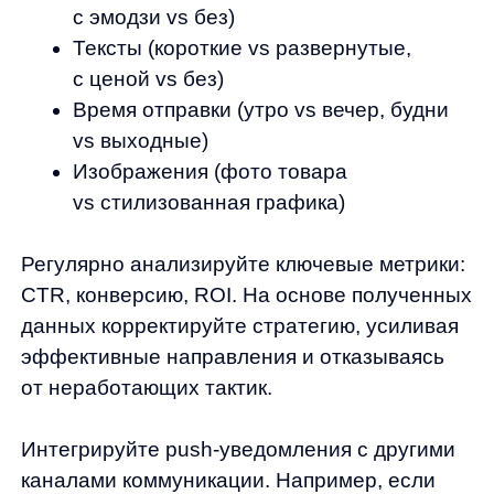
интегрируйте сервис push-уведомлений
с вашей CRM-системой и платформой
eCommerce. Это позволит использовать
данные о клиентах для более точной
персонализации и автоматизировать
отправку уведомлений на основе действий
пользователей.
AI-технологии от Any позволяют вывести
персонализацию на новый уровень.
Алгоритмы машинного обучения
анализируют поведение пользователей,
предсказывают их предпочтения
и автоматически формируют наиболее
релевантные предложения. Технологии
компании Any особенно эффективны для
крупных онлайн-ритейлеров с широким
ассортиментом товаров, где ручная
настройка персонализации невозможна.