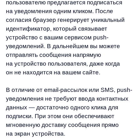
данных — достаточно одного клика для
подписки. При этом они обеспечивают
мгновенную доставку сообщения прямо
на экран устройства.
В eCommerce push-уведомления
применяются для множества сценариев:
от напоминания о брошенной корзине
и уведомлений о скидках
до информирования о статусе заказа
и возвращения пользователей, давно
не посещавших ваш сайт.
Преимущества push-уведомлений
для eCommerce
Высокая эффективность push-уведомлений
подтверждается впечатляющей статистикой: