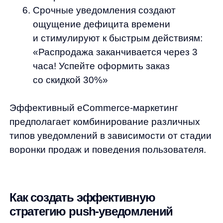
и приводить к отписке, в то время как редкие
контакты снижают эффективность канала.
Персонализация — ключевой фактор
успеха. Используйте AI для анализа
предпочтений пользователя
и формирования индивидуальных
предложений. Обращайтесь к клиенту
по имени, рекомендуйте товары на основе
его предыдущих покупок или просмотров,
отправляйте уведомления в удобное для
него время.
Проводите A/B-тестирование различных
элементов уведомлений:
Заголовки (вопрос vs утверждение,
с эмодзи vs без)
Тексты (короткие vs развернутые,