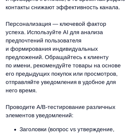
Технические аспекты и инструменты
для запуска push-уведомлений
Для запуска push-уведомлений на вашем
сайте существует множество сервисов
с различным функционалом. Среди
популярных решений: OneSignal,
PushEngage, Pushwoosh, SendPulse. При
выборе платформы обращайте внимание
на возможности сегментации,
персонализации, A/B-тестирования
и интеграции с вашей CMS.
Для максимальной эффективности