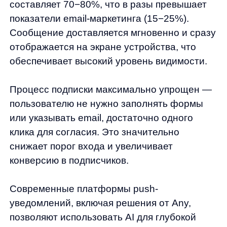
поведения пользователя, истории его
просмотров и покупок. Искусственный
интеллект анализирует паттерны поведения
и предлагает наиболее релевантный
контент в оптимальное время.
С экономической точки зрения push-
уведомления выигрывают у SMS-рассылок,
стоимость которых зависит от количества
сообщений, и даже у email-маркетинга,
требующего затрат на создание дизайна
писем.
Важное преимущество — возможность
интеграции с другими маркетинговыми
инструментами, что позволяет создавать
комплексные стратегии коммуникации
с клиентами.