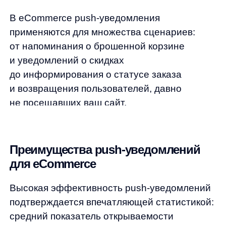
средний показатель открываемости
составляет 70−80%, что в разы превышает
показатели email-маркетинга (15−25%).
Сообщение доставляется мгновенно и сразу
отображается на экране устройства, что
обеспечивает высокий уровень видимости.
Процесс подписки максимально упрощен —
пользователю не нужно заполнять формы
или указывать email, достаточно одного
клика для согласия. Это значительно
снижает порог входа и увеличивает
конверсию в подписчиков.
Современные платформы push-
уведомлений, включая решения от Any,
позволяют использовать AI для глубокой
персонализации сообщений на основе