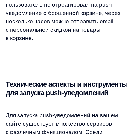
Типичные ошибки при
использовании push-уведомлений
Даже самый мощный инструмент может
стать бесполезным при неправильном
использовании. Вот основные ошибки,
которых следует избегать:
Чрезмерная частота уведомлений.
Бомбардировка пользователей
сообщениями приводит к раздражению
и массовым отпискам. Соблюдайте
баланс и отслеживайте реакцию
аудитории.
Отсутствие персонализации.
Общие
сообщения для всех подписчиков