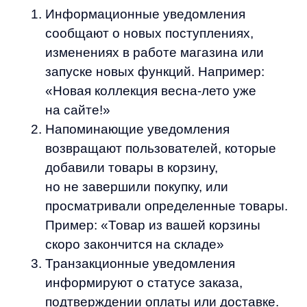
Геолокационные уведомления
используют данные о местоположении
пользователя для отправки
релевантных предложений.
«В магазине рядом с вами появились
товары из вашего wishlist»
Срочные уведомления создают
ощущение дефицита времени
и стимулируют к быстрым действиям:
«Распродажа заканчивается через 3
часа! Успейте оформить заказ
со скидкой 30%»
Эффективный eCommerce-маркетинг
предполагает комбинирование различных
типов уведомлений в зависимости от стадии
воронки продаж и поведения пользователя.