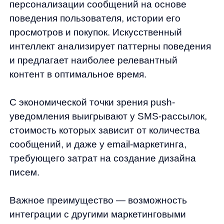
Типы push-уведомлений для
eCommerce
В арсенале маркетолога eCommerce
существует несколько типов push-
уведомлений, каждый из которых
эффективен для определенных задач:
Информационные уведомления
сообщают о новых поступлениях,
изменениях в работе магазина или
запуске новых функций. Например:
«Новая коллекция весна-лето уже
на сайте!»
Напоминающие уведомления