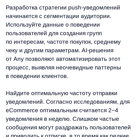
с ценой vs без)
Время отправки (утро vs вечер, будни
vs выходные)
Изображения (фото товара
vs стилизованная графика)
Регулярно анализируйте ключевые метрики:
CTR, конверсию, ROI. На основе полученных
данных корректируйте стратегию, усиливая
эффективные направления и отказываясь
от неработающих тактик.
Интегрируйте push-уведомления с другими
каналами коммуникации. Например, если
пользователь не отреагировал на push-
уведомление о брошенной корзине, через
несколько часов можно отправить email
с персональной скидкой на товары
в корзине.