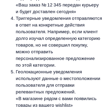
Как создать эффективную
стратегию push-уведомлений
Разработка стратегии push-уведомлений
начинается с сегментации аудитории.
Используйте данные о поведении
пользователей для создания групп
по интересам, частоте покупок, среднему
чеку и другим параметрам. AI-решения
от Any позволяют автоматизировать этот
процесс, выявляя неочевидные паттерны
в поведении клиентов.
Найдите оптимальную частоту отправки
уведомлений. Согласно исследованиям, для
eCommerce оптимальным считается 2−4
уведомления в неделю. Слишком частые
сообщения могут раздражать пользователей