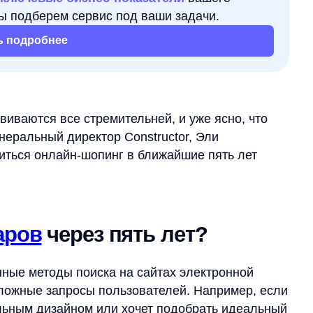
обнее
ся все стремительней, и уже ясно, что
ный директор Constructor, Эли
 онлайн-шопинг в ближайшие пять лет
в
через пять лет?
етоды поиска на сайтах электронной
е запросы пользователей. Например, если
 дизайном или хочет подобрать идеальный
использованием ключевых слов может
пользователи часто переходят на Google
етельствует о серьезных ограничениях