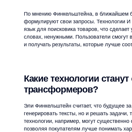
Какие технологии станут с
трансформеров?
Эли Финкельштейн считает, что будущее за техно
генерировать тексты, но и решать задачи, требу
технологии, например, могут существенно снизит
позволяя покупателям лучше понимать характери
этих технологий в e-commerce откроет новые во
новый стандарт внутреннего поиска и мерчандай
В ближайшие годы мы увидим, как новые технол
и обнаружению товаров. Ритейлерам важно на
технологиями уже сейчас, чтобы не отставать
клиентам передовой опыт покупок.
15.09.2024