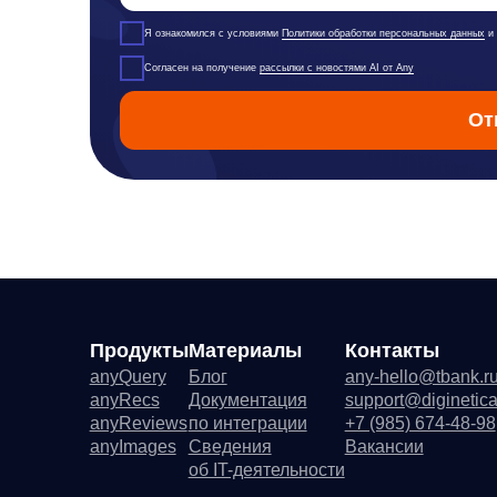
anyQuery
Блог
any-hello@tbank.ru
Ре
anyRecs
Документация
support@diginetica.com
Ли
anyReviews
по интеграции
+7 (985) 674-48-98
По
anyImages
Сведения
Вакансии
Со
об IT-деятельности
Ре
Де
Со
Ру
Фу
ПО
any
Юридический адрес:
121 205, 
Факт