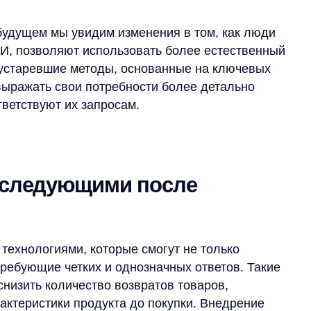
ледующими после
логиями, которые смогут не только
ющие четких и однозначных ответов. Такие
ь количество возвратов товаров,
стики продукта до покупки. Внедрение
зможности для ритейлеров и сформирует
зинга.
огии изменят подход к поиску
чать экспериментировать с этими
 от конкурентов и предлагать своим