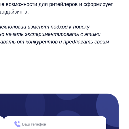
е на обработки моих персональных данных
ть
окументы