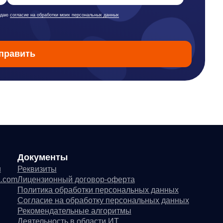
квизиты
цензионный договор-оферта
литика обработки персональных данных
гласие на обработку персональных данных
комендательные алгоритмы
ятельность в области ИТ
гласие на получение рекламных и информационных рассылок
ководство пользователя
нкциональные характеристики программного обеспечения
 распространяется в виде интернет-сервиса, специальные действия по установке
© ООО «Д Технолоджи», 20
город Москва, тер Инновационного Центра Сколково, Большой б-р, д
ический адрес:
улица Грузинский Вал, 7. Башня 2
ИНН 7 728 492 537