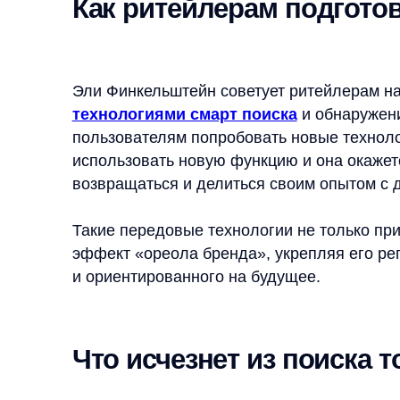
использовать новую функцию и она окажется полез
возвращаться и делиться своим опытом с друзья
Такие передовые технологии не только привлека
эффект «ореола бренда», укрепляя его репутаци
и ориентированного на будущее.
Что исчезнет из поиска тов
По мнению Финкельштейна, в ближайшем будущем
формулируют свои запросы. Технологии И И, по
язык для поисковика товаров, что сделает уста
словах, ненужными. Пользователи смогут выража
и получать результаты, которые лучше соответст