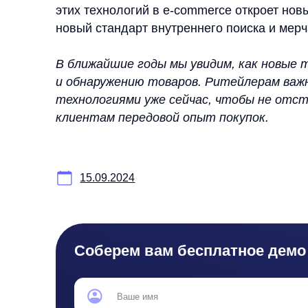
Соберем вам бесплатное демо
Я ознакомился с условиями
Политики обработки персональных данных
и даю
согласи
Согласен на получение
рассылки с новостями AI от Any
Отправи
Продукты
Материалы
Контакты
Д