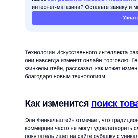
Узнать подр
Технологии Искусственного интеллекта развивают
они навсегда изменят онлайн-торговлю. Генераль
Финкельштейн, рассказал, как может измениться
благодаря новым технологиям.
Как изменится
поиск товаро
Эли Финкельштейн отмечает, что традиционные м
коммерции часто не могут удовлетворить сложны
покупатель ищет на сайте рубашку с уникальным
набор LEGO для ребенка, стандартный поиск с 
не справиться с такой задачей. В таких случаях 
для получения рекомендаций и отзывов, что свид
нынешних поисковых систем на сайтах.