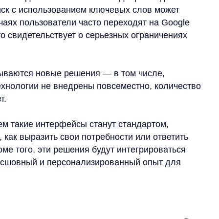
я новые решения — в том числе,
огии не внедрены повсеместно, количество
ие интерфейсы станут стандартом,
ыразить свои потребности или ответить
го, эти решения будут интегрироваться
ный и персонализированный опыт для
ся к этим изменениям?
ь экспериментировать
с новыми
ров уже сейчас. Предлагайте
о не навязывайте их. Если клиент решит