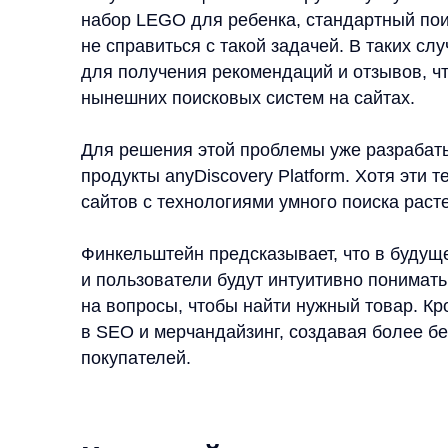
Для решения этой проблемы уже разрабатываютс
продукты anyDiscovery Platform. Хотя эти технол
сайтов с технологиями умного поиска растет.
Финкельштейн предсказывает, что в будущем так
и пользователи будут интуитивно понимать, как в
на вопросы, чтобы найти нужный товар. Кроме то
в SEO и мерчандайзинг, создавая более бесшов
покупателей.
Как ритейлерам подготовить
Эли Финкельштейн советует ритейлерам начинат
технологиями смарт поиска
и обнаружения това
пользователям попробовать новые технологии, н