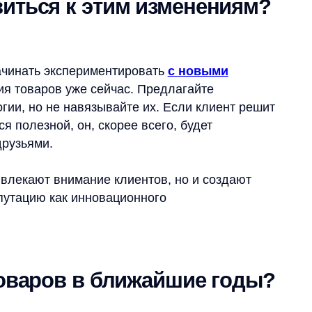
ной, он, скорее всего, будет
ми.
ют внимание клиентов, но и создают
ю как инновационного
аров в ближайшие годы?
 мы увидим изменения в том, как люди
зволяют использовать более естественный
ревшие методы, основанные на ключевых
ть свои потребности более детально
вуют их запросам.