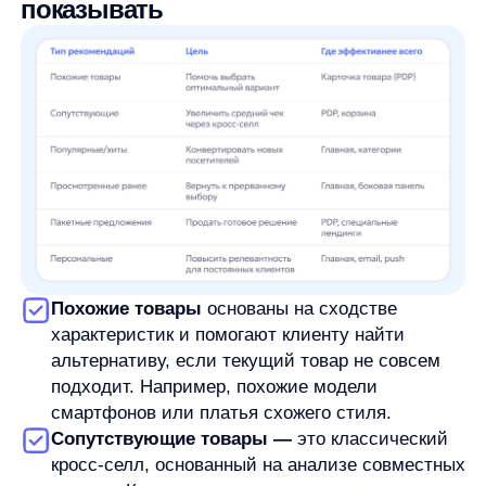
экономя время клиента.
Пакетные предложения —
это готовые наборы
со скидкой или специальной ценой,
стимулирующие покупку нескольких товаров
одновременно.
Персональные рекомендации
используют
историю клиента и данные похожих
пользователей для создания наиболее
релевантных предложений.
Эти показатели подтверждают, что
рекомендации — не просто «красивая фишка»,
а инструмент с прямым влиянием на P&L.
Идея для A/B-теста:
Проверьте разный порядок блоков на странице
товара. Например, сравните конверсию при
размещении «Похожих товаров» выше
«Сопутствующих» и наоборот. Также
протестируйте добавление иконок
преимуществ (быстрая доставка, скидка,
высокий рейтинг) к товарам в блоке
сопутствующих товаров.