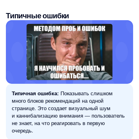
реко мендацию, но купил товар позже или
по другому пути
Post-click —
когда клиент кликнул
на рекомендацию и сразу купил товар
При проведении A/B-тестов рекомендаций важно
фиксировать место, тип блока и алгоритм,
а длительность теста должна составлять не менее
2 недель или достаточное количество транзакций
для статистической значимости.
Почему AnyRecs: один продукт для
роста прямо сейчас
AnyRecs
— это готовое решение для быстрого
внедрения персонализированных товарных
рекомендаций с минимальными затратами
ресурсов и максимальным эффектом.
Быстрый старт.
Достаточно установить
трекинг-код на сайт и подключить каталог
товаров — и первые персонализированные