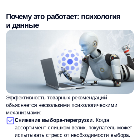
объясняется несколькими психологическими
механизмами:
Снижение выбора-перегрузки.
Когда
ассортимент слишком велик, покупатель может
испытывать стресс от необходимости выбора.
Рекомендации сужают круг вариантов
до наиболее релевантных, упрощая принятие
решения.
Социальное доказательство.
Блоки
«популярные товары» или «бестселлеры»
задействуют механизм социального
подтверждения: «если многие выбирают это,
значит, оно стоящее».
Эффект узнавания.
Показывая ранее
просмотренные товары, мы активируем эффект
знакомства — психологически нам комфортнее
иметь дело с тем, что мы уже видели.
Завершенность набора.
Рекомендации
сопутствующих товаров обращаются к нашей
потребности в завершенности (гештальт): купив
основной товар, мы склонны добавить
аксессуары для создания «полного комплекта».