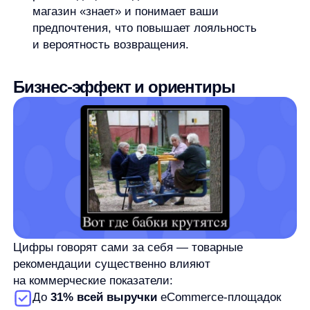
Покупатели, взаимодействующие
с рекомендациями, завершают покупку
в 4,5
раза чаще,
а их средний чек
на 10% выше.
Около 35%
продаж Amazon генерируется
благодаря их рекомендательной системе.
56% клиентов
чаще возвращаются на сайты,
где используются персонализированные
рекомендации.
45% покупателей
с большей вероятностью
совершат покупку на сайте, где есть блоки
рекомендаций.
Эти показатели подтверждают, что
рекомендации — не просто «красивая фишка»,
а инструмент с прямым влиянием на P&L.
Типы рекомендаций: что
показывать