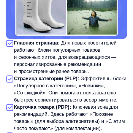
магазине.
Как это работает под капотом
Эффективная система рекомендаций опирается
на три основных компонента:
Персональные рекомендации анализируют
историю конкретного пользователя и находят
паттерны среди похожих клиентов (look-alike).
Сопутствующие товары формируются на основе
частоты совместных покупок, а похожие —
по близости атрибутов и категорий.
Современные системы позволяют настраивать
дополнительные правила: ценовые пороги (чтобы
не рекомендовать слишком дорогие альтернативы),
исключения (например, товары с низкой