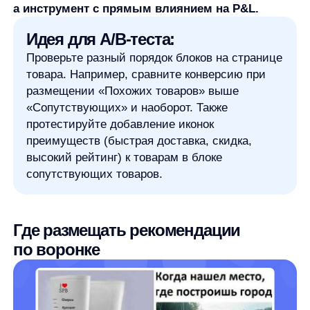
Карточка товара (PDP):
Ключевая зона для
рекомендаций. Здесь работают «Похожие
товары» (для выбора альтернативы) и «С этим
часто покупают» (для комплектации).
Корзина/мини-корзина:
Идеальное место для
сопутствующих товаров, которые дополняют
уже выбранные позиции. Это прямой
инструмент увеличения среднего чека.
Страница поиска/404:
Вместо пустоты или
ошибки можно показать персональные
рекомендации или популярные товары,
превращая потенциальный уход в возможность
конверсии.
Email/push-уведомления:
Рекомендации
усиливают стандартные коммуникации:
напоминания о брошенной корзине
дополняются сопутствующими товарами,
реактивационные письма включают
персональные предложения.
Касса/колл-центр:
Рекомендации можно
интегрировать в скрипты операторов или
подсказки для консультантов в офлайн-