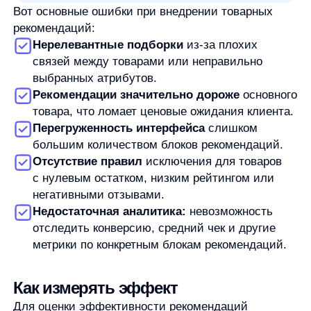
блоки начнут работать без длительных
интеграций. Система начинает собирать
и анализировать данные сразу после
установки.
ML-персонализация.
Алгоритмы AnyRecs
учитывают все взаимодействия пользователей:
просмотры, добавления в корзину, покупки.
Система строит модели look-alike для поиска
похожих пользователей и предсказывает
«лучшее следующее предложение» для
каждого клиента.
Гибкие правила.
Платформа позволяет
настраивать ценовые пороги (чтобы
не рекомендовать товары значительно дороже
или дешевле), создавать исключения для
товаров с низкой маржой или отсутствием
на складе, определять «строгие» атрибуты
(например, соответствие бренду/типу/цвету),
а также создавать ручные связи между
категориями для гарантированного кросс-селла.
Омниканальность.
Единое ядро данных
позволяет показывать согласованные