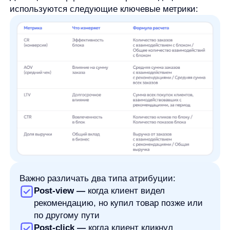
рекомендации на всех платформах: сайте,
в мобильном приложении, email-рассылках,
push-уведомлениях и даже в интерфейсе для
операторов колл-центра.
Контроль качества.
AnyRecs предоставляет
инструменты для A/B-тестирования различных
алгоритмов и шаблонов, детальные отчеты
по конверсии, среднему чеку и LTV, а также
анализ доли выручки, генерируемой
рекомендациями, с разделением на post-view
и post-click атрибуцию.
Интеграция с экосистемой any.
AnyRecs легко
интегрируется с другими продуктами
экосистемы, в частности с AnyQuery
(интеллектуальный поиск), создавая единую
среду релевантности для пользователя.
Безопасность и масштаб.
SaaS-архитектура
обеспечивает высокую производительность
даже при значительных нагрузках, характерных
для крупных eCommerce-проектов.
Ожидаемый эффект от внедрения AnyRecs — это
рост конверсии, увеличение среднего чека