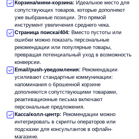
маржинальностью), «строгие» атрибуты
(например, соответствие типу волос для
косметики).
Для новых пользователей, о которых еще нет
данных (холодный старт), система страхуется
неперсонализированными рекомендациями:
популярными товарами, новинками или
специальными предложениями.
Внедрение: сделать самим,
маркетплейсы или готовое решение
При внедрении рекомендаций у бизнеса есть три
основных пути:
In-house разработка
дает полный контроль над
процессом, но требует существенных
инвестиций в команду, инфраструктуру и время
на разработку. Риски: долгий путь
к качественному результату и высокая
стоимость ошибок.
Решения маркетплейсов
(например, виджеты