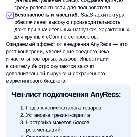
об IT-деятельности
Контакты
any-hello@tbank.ru
support@diginetica.com
+7 (985) 674-48-98
Вакансии
Документы
Реквизиты
Лицензионный договор-оферта
Политика обработки персональных данных
Согласие на обработку персональных данных
Рекомендательные алгоритмы
Деятельность в области ИТ
Согласие на получение рекламных и информационных рассыло
Руководство пользователя
Функциональные характеристики программного обеспечения
ПО распространяется в виде интернет-сервиса, специальные действия по у