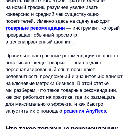
Правильно настроенные рекомендации не просто
показывают «еще товары» — они создают
персонализированный опыт, повышают
релевантность предложений и значительно влияют
на ключевые метрики бизнеса. В этой статье
мы разберем, что такое товарные рекомендации,
как они работают на практике, где их размещать
для максимального эффекта, и как быстро
запустить их с помощью
решения AnyRecs
.
Что такое товарные рекомендации:
простое определение
Товарные рекомендации — это автоматически
формируемые подборки продуктов, которые
показываются пользователям на основе данных
об их поведении и/или общих паттернов покупок.
Это своего рода цифровой консультант, который
предлагает «посмотрите еще это» или «с этим
товаром часто покупают».