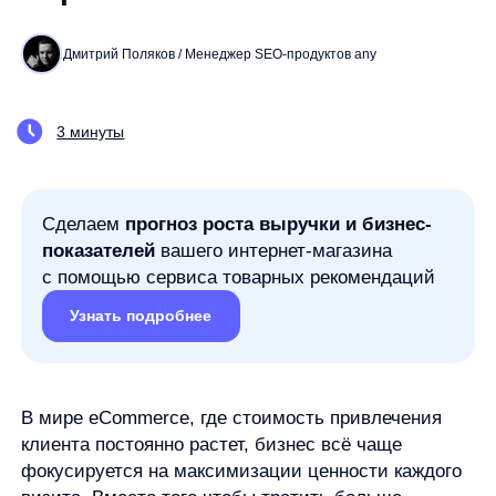
3 минуты
Сделаем
прогноз роста выручки и бизнес-
показателей
вашего интернет-магазина
с помощью сервиса товарных рекомендаций
Узнать подробнее
В мире eCommerce, где стоимость привлечения
клиента постоянно растет, бизнес всё чаще
фокусируется на максимизации ценности каждого
визита. Вместо того чтобы тратить больше
на новый трафик, разумнее увеличивать
конверсию и средний чек существующих
посетителей. Именно здесь на сцену выходят
товарные рекомендации
— инструмент, который
превращает обычный просмотр
в целенаправленный шоппинг.