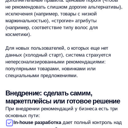
Типичная ошибка:
Показывать слишком
много блоков рекомендаций на одной
странице. Это создает визуальный шум
и каннибализацию внимания — пользователь
не знает, на что реагировать в первую
очередь.
Вот основные ошибки при внедрении товарных
рекомендаций:
Нерелевантные подборки
из-за плохих
связей между товарами или неправильно
выбранных атрибутов.
Рекомендации значительно дороже
основного
товара, что ломает ценовые ожидания клиента.
Перегруженность интерфейса
слишком
большим количеством блоков рекомендаций.
Отсутствие правил
исключения для товаров
с нулевым остатком, низким рейтингом или
негативными отзывами.
Недостаточная аналитика:
невозможность