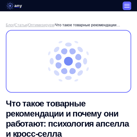
any
Блог
/
Статьи
/
Оптимизируем
/
Что такое товарные рекомендации
и почему они работают: психология
апселла и кросс-селла
Что такое товарные
рекомендации и почему они
работают: психология апселла
и кросс-селла
Дмитрий Поляков / Менеджер SEO-продуктов any