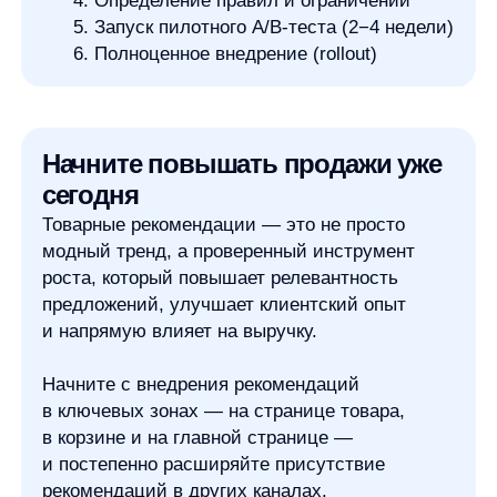
any
© ООО «Д Технолоджи», 2014-2026
Юридический адрес:
121 205, город Москва, тер Инновационного
Центра Сколково, Большой б-р, д. 42 стр. 1
Фактический адрес:
улица Грузинский Вал, 7. Башня 2
ИНН 7 728 492 537
Основной код по ОКВЭД — 62.01 Разработка компьютерного
программного обеспечения