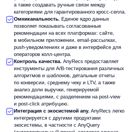
Увеличим продажи вашего
интернет-магазина
Я ознакомился с условиями
Политики обработки персональных данных
и даю
согласие
на обработки моих персональных данных
Согласен на получение
рассылки с новостями AI от Any
Свяжитесь со мной
Продукты
Материалы
anyQuery
Блог
anyRecs
Документация
anyReviews
по интеграции
anyImages
Сведения