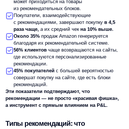
Похожие товары
основаны на сходстве
характеристик и помогают клиенту найти
альтернативу, если текущий товар не совсем
подходит. Например, похожие модели
смартфонов или платья схожего стиля.
Сопутствующие товары —
это классический
кросс-селл, основанный на анализе совместных
покупок. К принтеру предлагаются картриджи,
к платью — подходящие аксессуары.
Популярные товары
работают по принципу
социального доказательства и особенно
эффективны для новых посетителей, о которых
еще нет данных.
Просмотренные ранее
упрощают навигацию
и возврат к заинтересовавшим товарам,