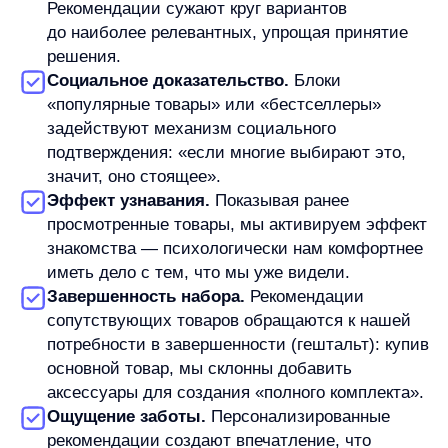
Ощущение заботы.
Персонализированные
рекомендации создают впечатление, что
магазин «знает» и понимает ваши
предпочтения, что повышает лояльность
и вероятность возвращения.
Бизнес-эффект и ориентиры
Цифры говорят сами за себя — товарные
рекомендации существенно влияют
на коммерческие показатели:
До
31% всей выручки
eCommerce-площадок
может приходиться на товары
из рекомендательных блоков.