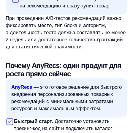
и частоты повторных заказов. Инвестиции
в систему быстро окупаются за счет
дополнительной выручки и сохраненного
маркетингового бюджета.
Чек-лист подключения AnyRecs:
Подключение каталога товаров
Установка трекинг-скрипта
Настройка макетов блоков
рекомендаций
Определение правил и ограничений
Запуск пилотного A/B-теста (2−4 недели)
Полноценное внедрение (rollout)
Начните повышать продажи уже
сегодня
Товарные рекомендации — это не просто
модный тренд, а проверенный инструмент
роста, который повышает релевантность