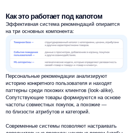
от Яндекс. Маркет) внедряются быстро,
но часто смешивают товары разных продавцов,
что может уводить клиентов к конкурентам.
Готовые сервисы (как AnyRecs)
предлагают
оптимальный баланс: быстрый старт, готовые
ML-алгоритмы, омниканальность, инструменты
тестирования и прозрачные метрики
эффективности.
Для бизнесов с фокусом на P&L выгоднее быстрее
получить результат с готовым решением и дальше
оптимизировать его под свои потребности, чем
тратить месяцы на разработку собственной
системы.
Типичные ошибки