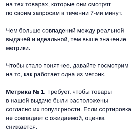
В реальной выдаче у нас идет полка A, шкаф
A, полка B и полка F. Первая позиция
совпадает — стратегия получает баллы.
Остальные позиции подобраны неверно —
стратегия получает штраф.
Несмотря на то, что в реальной выдаче
полка B присутствует, находится она
не на своем месте. И чем дальше товар
от своей идеальной позиции, тем больше
будет штраф, который получит стратегия.
Метрика № 2.
Эта метрика отбирает
запросы, по которым в 90% случаев
пользователи смотрели товары из одной
категории.
К примеру, по запросу «смартфон»
пользователи чаще всего смотрят товары