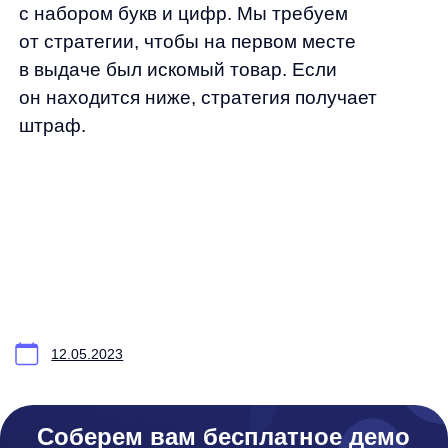
Функциональные характеристики программного обеспечения
ПО распространяется в виде интернет-сервиса, специальные действия по у
any
© ООО «Д Технолоджи», 2014-2026
Юридический адрес:
121 205, город Москва, тер Инновационного
Центра Сколково, Большой б-р, д. 42 стр. 1
Фактический адрес:
улица Грузинский Вал, 7. Башня 2
ИНН 7 728 492 537
Основной код по ОКВЭД — 62.01 Разработка компьютерного