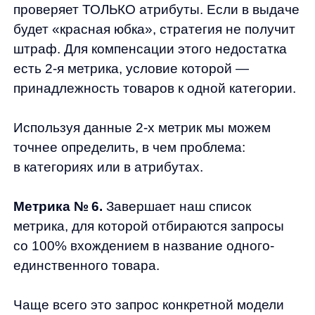
Продукты
Материалы
anyQuery
Блог
anyRecs
Документация
anyReviews
по интеграции
anyImages
Сведения
об IT-деятельности
Контакты
any-hello@tbank.ru
support@diginetica.com
+7 (985) 674-48-98
Вакансии
Документы
Реквизиты
Лицензионный договор-оферта
Политика обработки персональных данных
Согласие на обработку персональных данных
Рекомендательные алгоритмы
Деятельность в области ИТ
Согласие на получение рекламных и информационных рассыло
Руководство пользователя