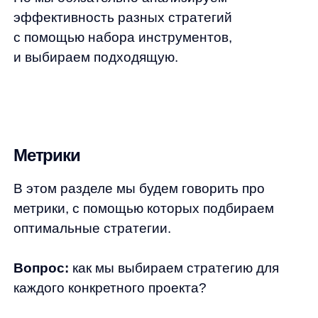
каждого конкретного проекта?
Если на сайте нет трекинговых данных,
мы выбираем 1-ю стратегию. Ту, где
используется поиск по триграммам.
Если трекинговые данные есть, мы можем
отслеживать поведение пользователей.
В таком случае все возможные комбинации
(стратегия + доп. стратегия + предиктор)
оцениваются по 6-ти метрикам.
Каждая метрика сравнивает реальную
выдачу на сайте с идеальной выдачей.
В расчет берутся первые 3, 15 и 50 товаров.
Идеальная выдача как раз основывается
на поведении пользователей. А именно —
на тех товарах, которые они смотрят