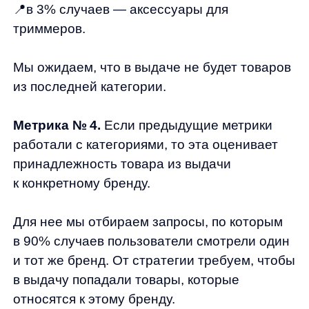
в составе которого присутствует значение
атрибута из фида. Те самые характеристики
товаров, о которых рассказывал Артем.
Соответственно, от стратегии мы требуем
выдачу из товаров с указанными
атрибутами.
Например, запрос «красное платье». В нем
есть атрибут «красный». Если в выдаче
будет «синее платье» (атрибут «синий»),
стратегия получит штраф.
Стоит уточнить, что данная метрика
проверяет ТОЛЬКО атрибуты. Если в выдаче
будет «красная юбка», стратегия не получит
штраф. Для компенсации этого недостатка
есть 2-я метрика, условие которой —
принадлежность товаров к одной категории.