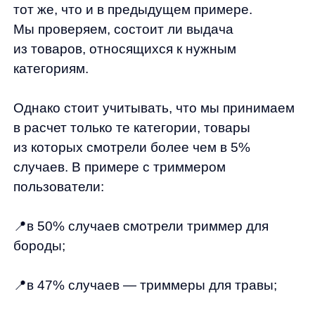
Категория тоже учитывается, но только когда
в 90% случаев по запросу смотрели и бренд
и конкретную категорию. В таких условиях
выдача должна состоять из товаров,
относящихся к двум этим группам
одновременно.
Пример: по запросу AirPods в идеальной
выдаче пользователи смотрят конкретный
бренд (Apple) и конкретную категорию
(наушники). Если в реальную выдачу помимо
наушников от Apple попадают смартфоны
или гарнитуры других производителей,
стратегия получает штраф.
Метрика № 5.
Это метрика атрибутных
запросов. Атрибутным считается запрос,