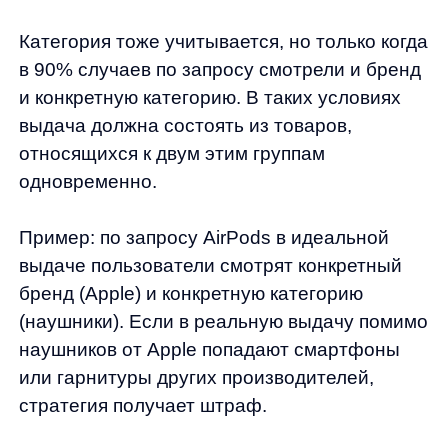
Используя данные 2-х метрик мы можем
точнее определить, в чем проблема:
в категориях или в атрибутах.
Метрика № 6.
Завершает наш список
метрика, для которой отбираются запросы
со 100% вхождением в название одного-
единственного товара.
Чаще всего это запрос конкретной модели
с набором букв и цифр. Мы требуем
от стратегии, чтобы на первом месте
в выдаче был искомый товар. Если
он находится ниже, стратегия получает
штраф.