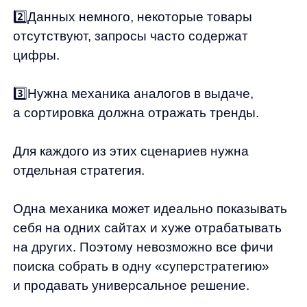
отдельная стратегия.
Одна механика может идеально показывать
себя на одних сайтах и хуже отрабатывать
на других. Поэтому невозможно все фичи
поиска собрать в одну «суперстратегию»
и продавать универсальное решение.
Было бы круто, но нет🤷‍♀️
Однако с нуля собирать алгоритм поиска для
каждого сайта — слишком долго и затратно.
Так что мы создали набор стратегий.
Когда вы приходите к нам с запросом
«сделайте классный поиск на сайте»,
мы проводим комплексную работу. И один
из ключевых её моментов — подбор
стратегии.