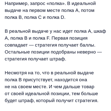
из категории «Смартфоны».
Соответственно, у нас есть идеальная
выдача, где по этому запросу пользователь
только смартфоны и получает.
Если в реальной выдаче мы обнаружим
аксессуар для смартфона, стратегия будет
оштрафована.
Тут мы смотрим не на позицию товара,
а исключительно на его категорию. Выдача
нашей стратегии должна состоять
из товаров, которые принадлежат к этой
категории.
Метрика № 3.
Эта метрика отбирает
запросы, по которым пользователи смотрели
набор категорий.