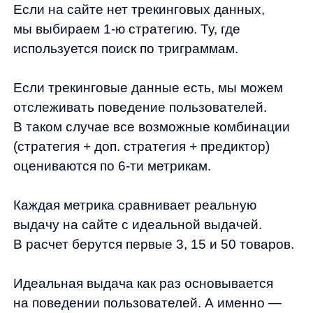
по своим запросам в течении 7-ми минут.
Чем больше совпадений между реальной
выдачей и идеальной, тем выше значение
метрики.
Чтобы стало понятнее, давайте посмотрим
на то, как работает одна из метрик.
Метрика № 1.
Требует, чтобы товары
в нашей выдаче были расположены
согласно их популярности. Если сортировка
не совпадает с ожидаемой, оценка
снижается.
Например, запрос «полка». В идеальной
выдаче на первом месте полка A, потом
полка B, полка C и полка D.