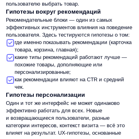
UX-гипотезы, направленные на снижение
когнитивной нагрузки — подсказки, рекомендации,
«умные» подборки — напрямую влияют
на конверсию.
Как тестировать UX-гипотезы в e-
commerce
Классический инструмент — A/B-тестирование.
Однако в e-commerce, особенно при работе
с рекомендациями, у него есть ограничения.
Поведение пользователей быстро меняется,
а статичные варианты интерфейса не успевают
адаптироваться.
Эффективное тестирование UX-гипотез
требует:
быстрого получения результатов;
работы с большими массивами данных;
возможности масштабировать успешные
сценарии.
Поэтому всё больше компаний переходят