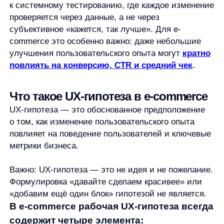
о том, как изменение пользовательского опыта
повлияет на поведение пользователей и ключевые
метрики бизнеса.
Важно: UX-гипотеза — это не идея и не пожелание.
Формулировка «давайте сделаем красивее» или
«добавим ещё один блок» гипотезой не является.
В e-commerce рабочая UX-гипотеза всегда
содержит четыре элемента:
Проблема пользователя или бизнеса
Например:
пользователи редко добавляют
сопутствующие товары в корзину.
Предлагаемое изменение
Добавить персонализированные рекомендации
в карточке товара.
Ожидаемое влияние на поведение
Пользователи будут чаще просматривать
и добавлять дополнительные товары.
Измеримая метрика
Рост CTR блока рекомендаций и увеличение
среднего чека.
Такой подход позволяет связать UX напрямую