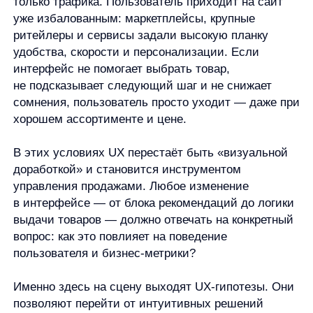
хорошем ассортименте и цене.
В этих условиях UX перестаёт быть «визуальной
доработкой» и становится инструментом
управления продажами. Любое изменение
в интерфейсе — от блока рекомендаций до логики
выдачи товаров — должно отвечать на конкретный
вопрос: как это повлияет на поведение
пользователя и бизнес-метрики?
Именно здесь на сцену выходят UX-гипотезы. Они
позволяют перейти от интуитивных решений
к системному тестированию, где каждое изменение
проверяется через данные, а не через
субъективное «кажется, так лучше». Для e-
commerce это особенно важно: даже небольшие
улучшения пользовательского опыта могут
кратно
повлиять на конверсию, CTR и средний чек
.
Что такое UX-гипотеза в e-commerce
UX-гипотеза — это обоснованное предположение