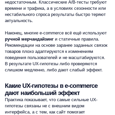
Гипотезы вокруг рекомендаций
Рекомендательные блоки — один из самых
эффективных инструментов влияния на поведение
пользователя. Здесь тестируются гипотезы о том:
где именно показывать рекомендации (карточка
товара, корзина, главная);
какие типы рекомендаций работают лучше —
похожие товары, дополняющие или
персонализированные;
как рекомендации влияют на CTR и средний
чек.
Гипотезы персонализации
Один и тот же интерфейс не может одинаково
эффективно работать для всех. Новые
и возвращающиеся пользователи, разные
категории интересов, контекст визита — всё это
влияет на результат. UX-гипотезы, основанные
на персонализации, позволяют адаптировать
контент под конкретного пользователя, а не под
«среднего».
Гипотезы упрощения выбора
Слишком большой выбор часто мешает покупке.