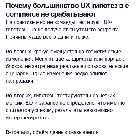
В-третьих, объём данных оказывается
недостаточным. Классические A/B-тесты требуют
времени и трафика, а в условиях сезонности или
нестабильного спроса результаты быстро теряют
актуальность.
Наконец, многие e-commerce всё ещё используют
ручной мерчандайзинг
и статичные правила.
Рекомендации на основе заранее заданных связок
товаров плохо адаптируются к изменениям
поведения пользователей и не масштабируются.
В результате UX-гипотезы либо проверяются
слишком медленно, либо дают слабый эффект.
Какие UX-гипотезы в e-commerce
дают наибольший эффект
Практика показывает, что самые сильные UX-
гипотезы связаны не с внешним видом
интерфейса, а с тем, как сайт помогает
пользователю выбрать товар.