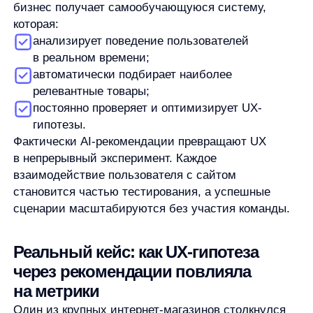
CTR рекомендательных блоков вырос;
увеличился средний чек за счёт кросс-селлов;
снизилась нагрузка на команду
мерчандайзинга.
Этот кейс наглядно показывает: AI-
рекомендации — это не просто блок на сайте,
а инструмент проверки и масштабирования UX-
гипотез.
Почему AnyRecs — оптимальный
инструмент для UX-гипотез в e-
commerce
AnyRecs — это
AI-платформа
, которая помогает e-
commerce компаниям системно работать
с пользовательским опытом. В отличие от ручных
решений, AnyRecs:
адаптируется к поведению пользователей
в реальном времени;
позволяет быстро проверять UX-гипотезы без
сложных A/B-настроек;
напрямую влияет на ключевые бизнес-