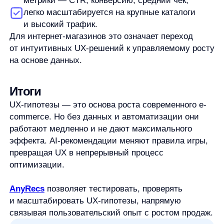
Продукты
Материалы
anyQuery
Блог
anyRecs
Документация
anyReviews
по интеграции
anyImages
Сведения
об IT-деятельности
Контакты
any-hello@tbank.ru
support@diginetica.com
+7 (985) 674-48-98
Вакансии
Документы
Реквизиты
Лицензионный договор-оферта
Политика обработки персональных данных
Согласие на обработку персональных данных
Рекомендательные алгоритмы
Деятельность в области ИТ
Согласие на получение рекламных и информационных рассыло
Руководство пользователя
Функциональные характеристики программного обеспечения