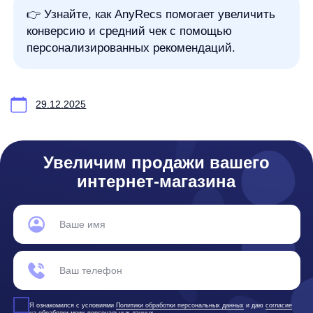
ПО распространяется в виде интернет-сервиса, специальные действия по у
any
© ООО «Д Технолоджи», 2014-2026
Юридический адрес:
121 205, город Москва, тер Инновационного
Центра Сколково, Большой б-р, д. 42 стр. 1
Фактический адрес:
улица Грузинский Вал, 7. Башня 2
ИНН 7 728 492 537
Основной код по ОКВЭД — 62.01 Разработка компьютерного
программного обеспечения