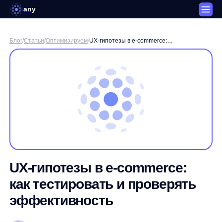
any
Блог
/
Статьи
/
Оптимизируем
/
UX-гипотезы в e-commerce:
как тестировать и проверять
эффективность
UX-гипотезы в e-commerce:
как тестировать и проверять
эффективность
Сергей Сташков
CMO Any
3 минуты