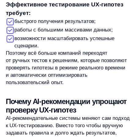
становится частью тестирования, а успешные
сценарии масштабируются без участия команды.
Реальный кейс: как UX-гипотеза
через рекомендации повлияла
на метрики
Один из крупных интернет-магазинов столкнулся
с типичной проблемой: рекомендации
формировались вручную, CTR блоков был низким,
а средний чек не рос. Команда выдвинула UX-
гипотезу: персонализированные рекомендации
помогут пользователям быстрее находить
релевантные товары и увеличат объём корзины.
После внедрения
AnyRecs
рекомендации стали
формироваться на основе реального поведения
пользователей. Система автоматически
тестировала различные сценарии показа товаров
и оптимизировала их под конкретные сегменты
аудитории.
В результате: