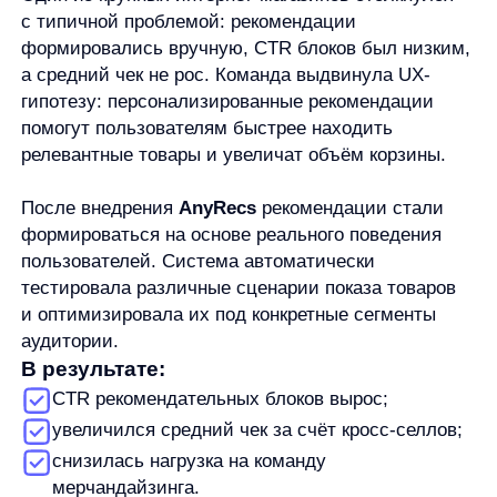
метрики — CTR, конверсию, средний чек;
легко масштабируется на крупные каталоги
и высокий трафик.
Для интернет-магазинов это означает переход
от интуитивных UX-решений к управляемому росту
на основе данных.
Итоги
UX-гипотезы — это основа роста современного e-
commerce. Но без данных и автоматизации они
работают медленно и не дают максимального
эффекта. AI-рекомендации меняют правила игры,
превращая UX в непрерывный процесс
оптимизации.
AnyRecs
позволяет тестировать, проверять
и масштабировать UX-гипотезы, напрямую
связывая пользовательский опыт с ростом продаж.
👉 Узнайте, как AnyRecs помогает увеличить
конверсию и средний чек с помощью
29.12.2025