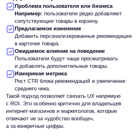
с ROI. Это особенно критично для владельцев
интернет-магазинов и маркетологов, которые
отвечают не за «удобство вообще»,
а за конкретные цифры.
Почему большинство UX-гипотез в e-
commerce не срабатывают
На практике многие команды тестируют UX-
гипотезы, но не получают ощутимого эффекта.
Причины чаще всего одни и те же.
Во-первых, фокус смещается на косметические
изменения. Меняют цвета, шрифты или порядок
блоков, не затрагивая реальные пользовательские
сценарии. Такие изменения редко влияют
на продажи.
Во-вторых, гипотезы тестируются без чётких
метрик. Если заранее не определено, что именно
считается успехом, результаты невозможно
интерпретировать.