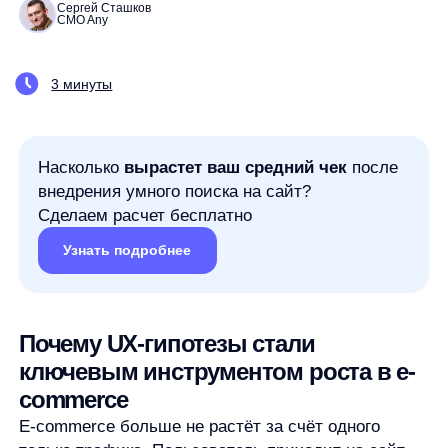
Насколько
вырастет ваш средний чек
после
внедрения умного поиска на сайт?
Сделаем расчет бесплатно
Узнать подробнее
Почему UX-гипотезы стали
ключевым инструментом роста в e-
commerce
E-commerce больше не растёт за счёт одного
только трафика. Пользователь приходит на сайт
уже избалованным: маркетплейсы, крупные
ритейлеры и сервисы задали высокую планку
удобства, скорости и персонализации. Если
интерфейс не помогает выбрать товар,
не подсказывает следующий шаг и не снижает
сомнения, пользователь просто уходит — даже при