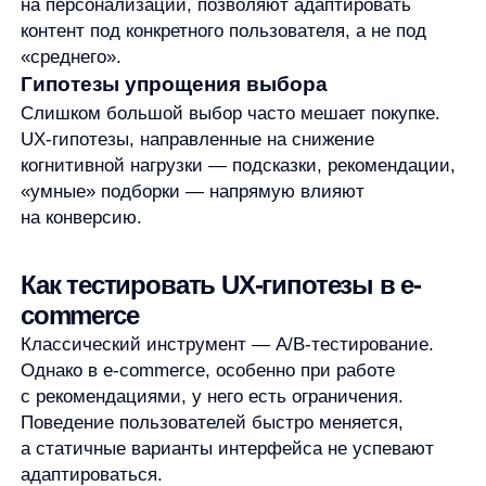
от ручных тестов к решениям, которые позволяют
проверять гипотезы в режиме реального времени
и автоматически оптимизировать
пользовательский опыт.
Почему AI-рекомендации упрощают
проверку UX-гипотез
AI-рекомендательные системы меняют сам подход
к UX-тестированию. Вместо того чтобы вручную
задавать правила и долго ждать результатов,
бизнес получает самообучающуюся систему,
которая:
анализирует поведение пользователей
в реальном времени;
автоматически подбирает наиболее
релевантные товары;
постоянно проверяет и оптимизирует UX-
гипотезы.
Фактически AI-рекомендации превращают UX
в непрерывный эксперимент. Каждое
взаимодействие пользователя с сайтом