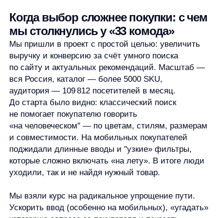
которые сложно включать «на лету». В итоге люди
уходили, так и не найдя нужный товар.
Мы взяли курс на радикальное упрощение пути.
Ускорить ввод (особенно на мобильных), «угадать»
категорию запроса за покупателя и показать
релевантные наборы товаров — те самые «33
дивана», «широкие стеллажи под сканди», «белые
столы в минимализме». Параллельно
мы договорились о строгой аналитике: выделили
сегменты «с поиском/без поиска», подготовили
дизайн‑обновление и план экспериментов.
«Мы начали с очевидного: покупатель должен быстрее
доходить до нужного. Новый шаблон поиска получился
свежим и красивым, а главное — заметно удобнее
на мобильных. Уже 54% заказов оформляется после
взаимодействия с поиском, а за четыре месяца общий
объём заказов вырос примерно на 30% »
Виктор Павлушин
руководитель IT-подразделения компании
«33 комода»
Поиск, который думает