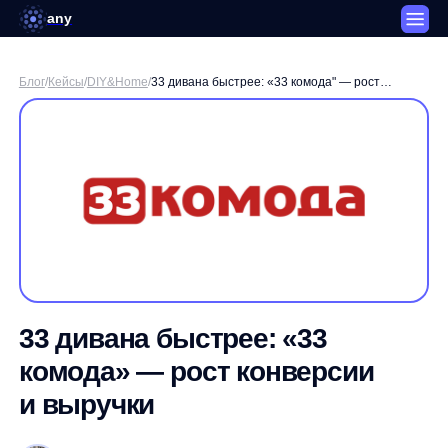
any
Блог
/
Кейсы
/
DIY&Home
/
33 дивана быстрее: «33 комода" — рост
конверсии и выручки
33 дивана быстрее: «33
комода» — рост конверсии
и выручки
Татьяна Лукьянова / Аккаунт-менеджер компании any
Сделаем
прогноз роста выручки
3 минуты