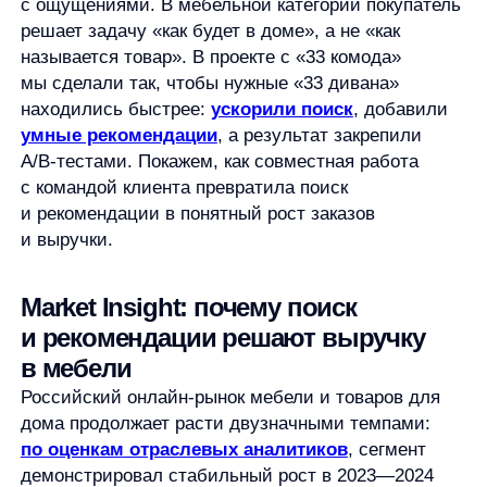
с командой клиента превратила поиск
и рекомендации в понятный рост заказов
и выручки.
Market Insight: почему поиск
и рекомендации решают выручку
в мебели
Российский онлайн‑рынок мебели и товаров для
дома продолжает расти двузначными темпами:
по оценкам отраслевых аналитиков
, сегмент
демонстрировал стабильный рост в 2023—2024
годах на уровне 12−18% год к году. При этом
мобильный трафик уже доминирует:
по данным
Data Insight
за 2023 год
, на мобильные устройства
приходится более 60% заказов в российском
e‑commerce — значит, удобство мобильного поиска
критично. Исследования Baymard Institute
показывают, что более половины
интернет‑магазинов не справляются с базовыми
сценариями поиска (синонимы, опечатки, сложные
запросы), что напрямую «бьёт» по конверсии.