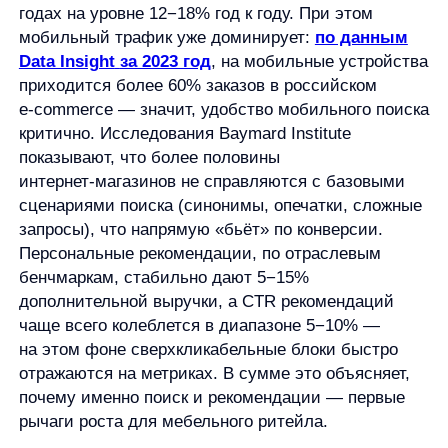
Персональные рекомендации, по отраслевым
бенчмаркам, стабильно дают 5−15%
дополнительной выручки, а CTR рекомендаций
чаще всего колеблется в диапазоне 5−10% —
на этом фоне сверхкликабельные блоки быстро
отражаются на метриках. В сумме это объясняет,
почему именно поиск и рекомендации — первые
рычаги роста для мебельного ритейла.
Когда выбор сложнее покупки: с чем
мы столкнулись у «33 комода»
Мы пришли в проект с простой целью: увеличить
выручку и конверсию за счёт умного поиска
по сайту и актуальных рекомендаций. Масштаб —
вся Россия, каталог — более 5000 SKU,
аудитория — 109 812 посетителей в месяц.
До старта было видно: классический поиск
не помогает покупателю говорить
«на человеческом" — по цветам, стилям, размерам
и совместимости. На мобильных покупателей
поджидали длинные вводы и "узкие» фильтры,