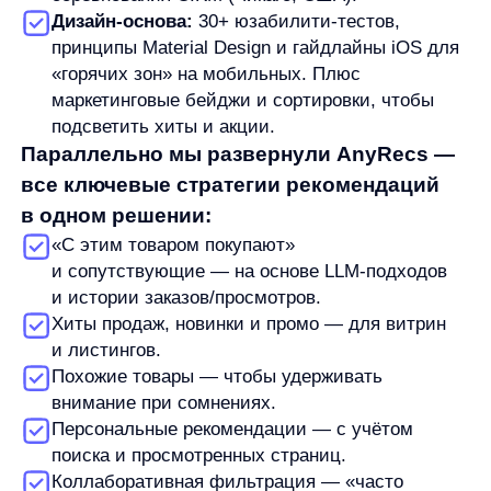
аккаунт-менеджер компании any
Цифры, которые двигают кассу:
конверсия, заказы, выручка
Мы измеряли эффект в период июнь — сентябрь
2025 года и фиксировали не только средние
значения, но и динамику.
Что получили по поиску:
Конверсия в заказ из сессий с поиском —
0,37%. Без поиска — 0,08%. Это уже текущие
значения после четырёх месяцев.
До внедрения AnyQuery оба показателя были
примерно на 40% ниже — рост подтвердили
A/B‑тестами.
Доля заказов, оформленных после
взаимодействия с поиском, достигла 54% —
больше половины всей выручки идёт через
«умный» путь поиска.
За четыре месяца совокупное число заказов
выросло примерно на 30% — это отражается