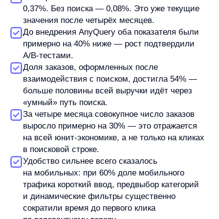
Uplift в заказах благодаря рекомендациям —
около +10% (по доступным данным).
Особенно активно кликают мобильные
пользователи — сказывается компактная
вёрстка и релевантность подборок «С этим
товаром покупают» и «Похожие».
Важно, что решения работают «в связке»: поиск
приводит к точному подбору и прогревает интерес,
рекомендации аккуратно увеличивают средний чек
и страхуют от ухода, если первая позиция
не зашла. Мы поддержали это аналитикой
и «развернули» отчётность так, чтобы команде «33
комода» было видно вклад каждого сценария без
серых зон.
Что получилось у «33 комода»
вместе с any
Быстрый старт:
внедрение AnyQuery
и AnyRecs по API заняло около недели.
Поиск, который понимает покупателя: