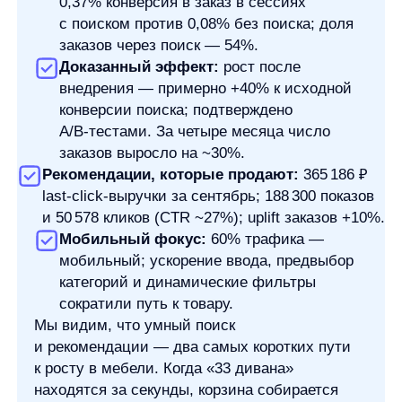
Продукты
Материалы
anyQuery
Блог
anyRecs
Документация
anyReviews
по интеграции
anyImages
Сведения
об IT-деятельности
Контакты
any-hello@tbank.ru
support@diginetica.com
+7 (985) 674-48-98
Вакансии
Документы
Реквизиты
Лицензионный договор-оферта
Политика обработки персональных данных
Согласие на обработку персональных данных
Рекомендательные алгоритмы
Деятельность в области ИТ
Согласие на получение рекламных и информационных рассыло
Руководство пользователя
Функциональные характеристики программного обеспечения
ПО распространяется в виде интернет-сервиса, специальные действия по у