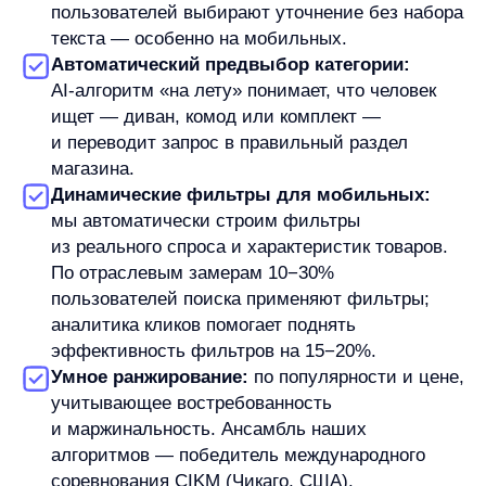
подсветить хиты и акции.
Параллельно мы развернули AnyRecs —
все ключевые стратегии рекомендаций
в одном решении:
«С этим товаром покупают»
и сопутствующие — на основе LLM‑подходов
и истории заказов/просмотров.
Хиты продаж, новинки и промо — для витрин
и листингов.
Похожие товары — чтобы удерживать
внимание при сомнениях.
Персональные рекомендации — с учётом
поиска и просмотренных страниц.
Коллаборативная фильтрация — «часто
смотрят вместе», «часто покупают вместе».
Мы провели A/B‑тесты: новая версия поиска показала
статистически значимое преимущество. В результате
конверсия из сессий с поиском выросла примерно
на 40% относительно исходных значений,
а рекомендации за первые недели показали заметный
вклад — это редкий случай, когда и поиск,
и рекомендации дают эффект почти сразу
Татьяна Лукьянова