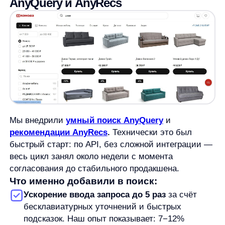
текста — особенно на мобильных.
Автоматический предвыбор категории:
AI‑алгоритм «на лету» понимает, что человек
ищет — диван, комод или комплект —
и переводит запрос в правильный раздел
магазина.
Динамические фильтры для мобильных:
мы автоматически строим фильтры
из реального спроса и характеристик товаров.
По отраслевым замерам 10−30%
пользователей поиска применяют фильтры;
аналитика кликов помогает поднять
эффективность фильтров на 15−20%.
Умное ранжирование:
по популярности и цене,
учитывающее востребованность
и маржинальность. Ансамбль наших
алгоритмов — победитель международного
соревнования CIKM (Чикаго, США).
Дизайн‑основа:
30+ юзабилити‑тестов,
принципы Material Design и гайдлайны iOS для
«горячих зон» на мобильных. Плюс
маркетинговые бейджи и сортировки, чтобы