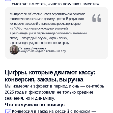
на всей юнит‑экономике, а не только на кликах
в поисковой строке.
Удобство сильнее всего сказалось
на мобильных: при 60% доле мобильного
трафика короткий ввод, предвыбор категорий
и динамические фильтры существенно
сократили время до первого клика
по релевантному товару.
Что показали рекомендации:
AnyRecs в проде две недели, и уже в сентябре
last‑click‑выручка составила 365 186 ₽.
Показов блоков — 188 300, кликов — 50 578. Это
даёт CTR около 27% — заметно выше типичных
бенчмарков по рынку.