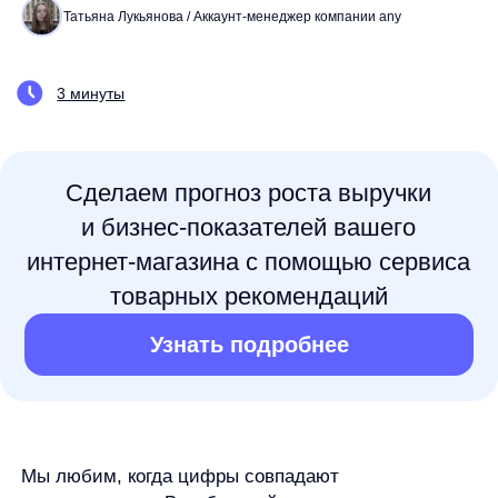
и бизнес-показателей
вашего
интернет-магазина с помощью сервиса
товарных рекомендаций
Узнать подробнее
Мы любим, когда цифры совпадают
с ощущениями. В мебельной категории покупатель
решает задачу «как будет в доме», а не «как
называется товар». В проекте с «33 комода»
мы сделали так, чтобы нужные «33 дивана»
находились быстрее:
ускорили поиск
, добавили
умные рекомендации
, а результат закрепили
A/B‑тестами. Покажем, как совместная работа