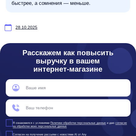
any
© ООО «Д Технолоджи», 2014-2026
Юридический адрес:
121 205, город Москва, тер Инновационного
Центра Сколково, Большой б-р, д. 42 стр. 1
Фактический адрес:
улица Грузинский Вал, 7. Башня 2
ИНН 7 728 492 537
Основной код по ОКВЭД — 62.01 Разработка компьютерного
программного обеспечения