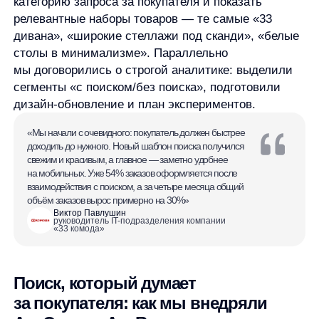
за покупателя: как мы внедряли
AnyQuery и AnyRecs
Мы внедрили
умный поиск AnyQuery
и
рекомендации AnyRecs
.
Технически это был
быстрый старт: по API, без сложной интеграции —
весь цикл занял около недели с момента
согласования до стабильного продакшена.
Что именно добавили в поиск:
Ускорение ввода запроса до 5 раз
за счёт
бесклавиатурных уточнений и быстрых
подсказок. Наш опыт показывает: 7−12%
пользователей выбирают уточнение без набора