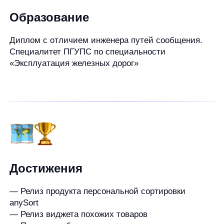
Достижения
— Релиз продукта персональной сортировки
anySort
— Релиз виджета похожих товаров
— Провожу вебинары для клиентов
— Была спикером на бизнес-завтраке
— Круто прокачала в компании технические навыки
и системный анализ
— Сама выучила SQL
Девиз по жизни
Если страшно — делай испуганно!