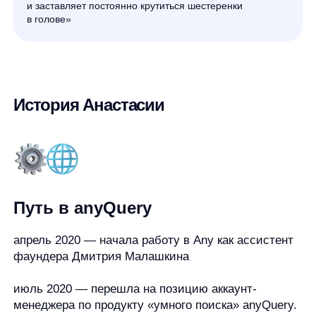
История Анастасии
Путь в anyQuery
апрель 2020
— начала работу в Any как ассистент
фаундера Дмитрия Малашкина
июль 2020
— перешла на позицию аккаунт-
менеджера по продукту «умного поиска» anyQuery.
Занималась развитием ключевых клиентов
в компании и интеграцией Enterprise клиентов.
Портфель 20+ клиентов стоимостью более 3млн
рублей.
май 2023
— после 3х лет в клиентском сервисе
перешла в продуктовую разработку помогать
развивать продукт товарных рекомендаций