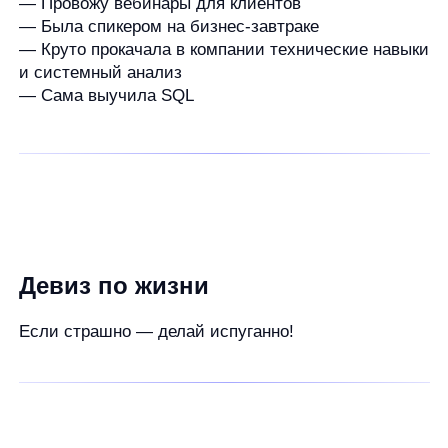
Продукты
Материалы
anyQuery
Блог
anyRecs
Документация
anyReviews
по интеграции
anyImages
Сведения
об IT-деятельности
Контакты
any-hello@tbank.ru
support@diginetica.com
+7 (985) 674-48-98
Вакансии
Документы
Реквизиты
Лицензионный договор-оферта
Политика обработки персональных данных