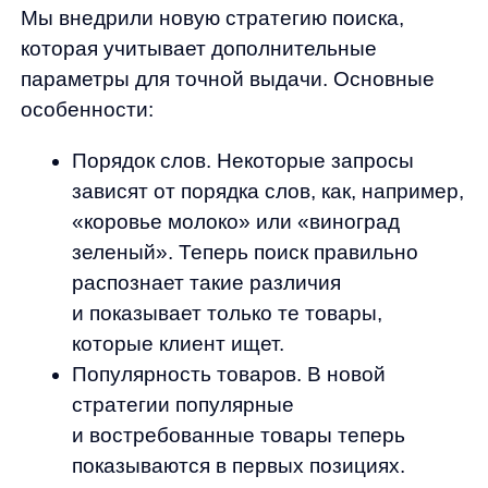
Популярность товаров. В новой
стратегии популярные
и востребованные товары теперь
показываются в первых позициях.
Например, по запросу «колбаса»
в ТОП-3 окажутся наиболее
покупаемые варианты.
Синонимы и атрибуты. Расширенная
база синонимов помогает учитывать
различные формулировки одного
и того же товара. Так, запрос «свежий
хлеб» теперь может вернуть хлеб,
даже если в названии нет слова
Метрики и результаты
«свежий», благодаря анализу
характеристик товара.
Мы использовали несколько ключевых
метрик для оценки качества поиска:
1. NDCG (Normalized Discounted