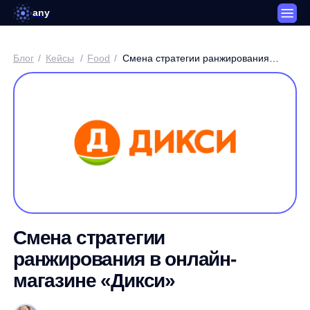
any
Блог
/
Кейсы
/
Food
/
Смена стратегии ранжирования в
онлайн-магазине «Дикси»
Смена стратегии
ранжирования в онлайн-
магазине «Дикси»
София Урманчеева / Linguistic Engineering Team Lead
3 минуты