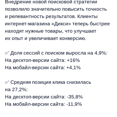
Я ознакомился с условиями
Политики обработки персональных данных
и даю
согласие
на обработки моих персональных данных
Согласен на получение
рассылки с новостями AI от Any
Отправить
Продукты
Материалы
anyQuery
Блог
anyRecs
Документация
anyReviews
по интеграции
anyImages
Сведения
об IT-деятельности
Контакты
any-hello@tbank.ru
support@diginetica.com
+7 (985) 674-48-98
Вакансии
Документы
Реквизиты
Лицензионный договор-оферта