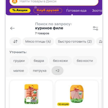
На десктоп-версии сайта: +16%
На мобайл-версии сайта: +4,1%
✅ Средняя позиция клика снизилась
на 27,2%:
На десктоп-версии сайта: -35,8%
На мобайл-версии сайта: -11,9%
✅ Время до первого клика на карточку
товара снизилось на 65%
✅ CTR кликов на карточку товара в поиске
вырос на 49%
✅ Доля заказов с поиском увеличилась
на 2,3% на десктоп-версии сайта
Заключение
Стратегия ADVANCED_XNAME значительно