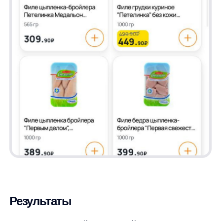
улучшила поиск в интернет-магазине
«Дикси», сделав его более точным
и адаптированным под предпочтения
клиентов. Благодаря улучшенному
поисковому алгоритму, покупатели могут
легко и быстро находить нужные товары, что
21.12.2024
напрямую влияет на рост конверсии
и удовлетворенность пользователей.
Соберем вам бесплатное демо