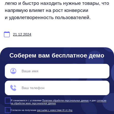
© ООО «Д Технолоджи», 2014-2026
Юридический адрес:
121 205, город Москва, тер Инновационного
Центра Сколково, Большой б-р, д. 42 стр. 1
Фактический адрес:
улица Грузинский Вал, 7. Башня 2
ИНН 7 728 492 537
Основной код по ОКВЭД — 62.01 Разработка компьютерного
программного обеспечения