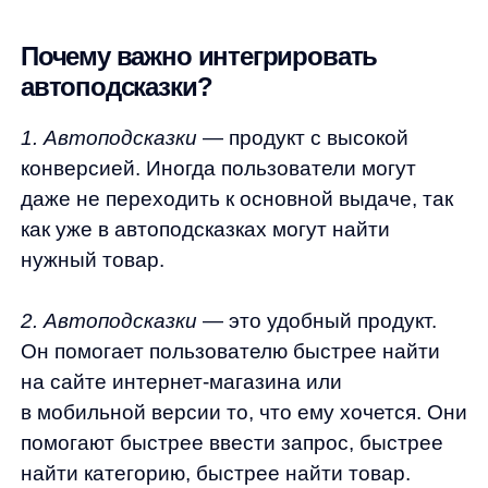
технологий, с аналитикой по эффективности
блоков в личном кабинете.
3. Автоподсказки
— это адаптивный
продукт. Мы проводим А/Б тесты и знаем,
какие блоки стоит вставлять в автоподсказки,
а какие стоит убрать. Мы знаем, какие блоки
где лучше расположить и как подстроить
их под логику сайта. Например, для сайтов
категории fashion удобен блок брендов —
часто ищут именно Gucci или New Balance,
а для сайтов строительных магазинов
максимально полезен блок категорий, где
все удобно отсортировано по материалам
или предназначению: кухня, сад, спальня.
4. Автоподсказки
— незаменимый продукт
в мобильных версиях. Пользователи часто
не дописывают запросы на мобильном