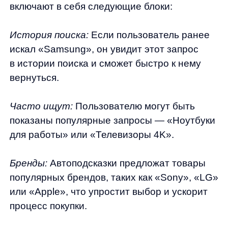
Запросы: 4%
Это процент кликов на блоки
с предложениями популярных или
релевантных запросов. Низкий CTR может
объясняться тем, что пользователи уже
точно знают, что хотят найти, и поэтому
реже кликают на предложенные варианты.
Товары: 4%
Это клики на конкретные товары,
предлагаемые в автоподсказках. Также
невысокий показатель, возможно, из-за того,
что пользователи чаще сначала вводят
более точный запрос или переходят
на другие блоки, такие как категории или
история.
Категории: 2%