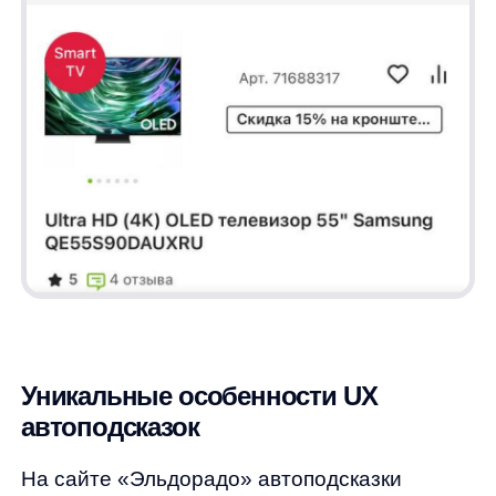
Распределение по CTR блоков
Распределение по CTR (Click-Through Rate)
блоков автоподсказок показывает, как
пользователи взаимодействуют
с различными блоками, которые появляются
в процессе ввода запроса. CTR — это
отношение числа кликов к числу показов,
выраженное в процентах. Давайте
разберёмся, что означают эти цифры
в кейсе Эльдорадо.