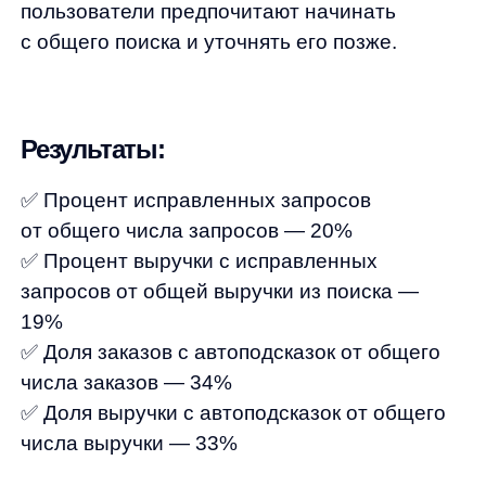
ПО распространяется в виде интернет-сервиса, специальные действия по у
any
© ООО «Д Технолоджи», 2014-2026
Юридический адрес:
121 205, город Москва, тер Инновационного
Центра Сколково, Большой б-р, д. 42 стр. 1
Фактический адрес:
улица Грузинский Вал, 7. Башня 2
ИНН 7 728 492 537
Основной код по ОКВЭД — 62.01 Разработка компьютерного
программного обеспечения