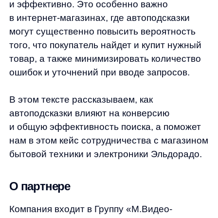
О партнере
Компания входит в Группу «М.Видео-
Эльдорадо» — крупнейшую российскую
розничную сеть, которая объединяет бренды
на рынке бытовой техники и электроники
«М.Видео» и «Эльдорадо», а также
маркетплейс Goods.
Основная философия бренда — просто,
выгодно, рядом. За счет удобных локаций
магазинов и выгоден благодаря широкому
спектру товарных предложений, поскольку
география присутствия «Эльдорадо»
охватывает более 200 городов
и насчитывает более 400 магазинов.
А благодаря нашим автоподсказкам принцип