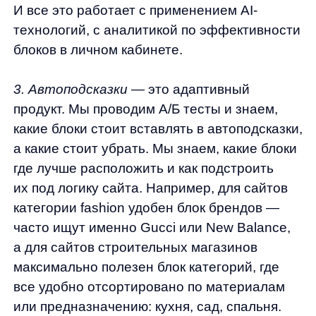
устройстве, а в автоподсказках у нас есть
специально обученный модуль, чтобы
делать это за них и повышать удобство
пользования приложением.
Роль автоподсказок
в пользовательском пути
Путь покупателя на сайте начинается
с ввода поискового запроса, и именно
на этом этапе наши автоподсказки начинают
играть ключевую роль. Когда покупатель
заходит на сайт «Эльдорадо» и начинает
вводить поисковой запрос, автоподсказки
сразу вступают в действие. Например, при
вводе первых букв «iP», пользователь сразу