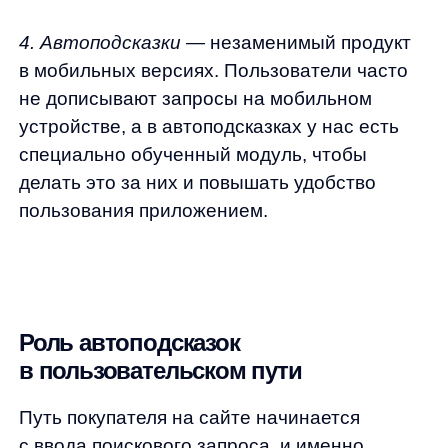
видит варианты автоподсказок: «iPhone 15»,
«iPhone 13», «iPhone 15 Pro». Это позволяет
сократить время поиска и повысить
вероятность того, что пользователь найдет
именно то, что ему нужно, в считанные
секунды.
Быстрый доступ к релевантным результатам
увеличивает конверсию, так как
пользователь переходит к результатам
выдачи, а не тратит время на уточнение или
исправление запроса. Хотя автоподсказки
редко приводят к прямым продажам
(например, пользователи редко покупают
товар сразу из подсказки, такой как «Xiaomi
13 Pro»), они значительно повышают шанс
на успешное завершение покупки.