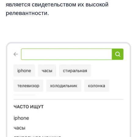
✅ Процент исправленных запросов
от общего числа запросов — 20%
✅ Процент выручки с исправленных
запросов от общей выручки из поиска —
19%
✅ Доля заказов с автоподсказок от общего
числа заказов — 34%
✅ Доля выручки с автоподсказок от общего
числа выручки — 33%
Интеграция автоподсказок на сайт
«Эльдорадо» делает процесс поиска еще
более удобным, особенно для тех, кто ценит
свое время и предпочитает делать покупки
на ходу. Эффективность автоподсказок
подтверждается не только улучшением
пользовательского опыта,
но и значительным ростом продаж, что
15.10.2024
делает их важной частью успеха