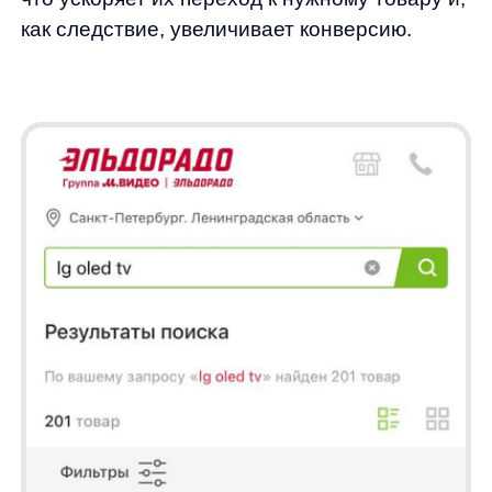
История поиска:
Если пользователь ранее
искал «Samsung», он увидит этот запрос
в истории поиска и сможет быстро к нему
вернуться.
Часто ищут:
Пользователю могут быть
показаны популярные запросы — «Ноутбуки
для работы» или «Телевизоры 4K».
Бренды:
Автоподсказки предложат товары
популярных брендов, таких как «Sony», «LG»
или «Apple», что упростит выбор и ускорит
процесс покупки.