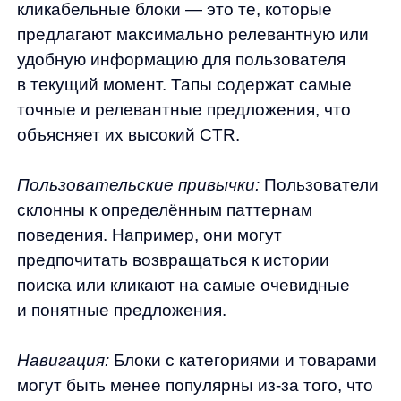
Продукты
Материалы
anyQuery
Блог
anyRecs
Документация
anyReviews
по интеграции
anyImages
Сведения
об IT-деятельности
Контакты
any-hello@tbank.ru
support@diginetica.com
+7 (985) 674-48-98
Вакансии
Документы
Реквизиты
Лицензионный договор-оферта
Политика обработки персональных данных
Согласие на обработку персональных данных
Рекомендательные алгоритмы
Деятельность в области ИТ
Согласие на получение рекламных и информационных рассыло
Руководство пользователя
Функциональные характеристики программного обеспечения