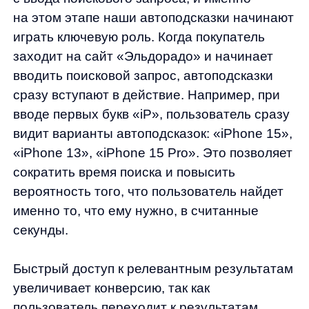
На мобильной версии сайта «Эльдорадо»
автоподсказки играют еще более важную
роль. Пользователи часто допускают ошибки
при вводе запросов с маленькой клавиатуры
мобильного устройства. Например, при
попытке ввести запрос «LG OLED TV»
пользователь может случайно ввести
«LG OED TV». Наши автоподсказки сразу же
предложат правильный запрос,
минимизируя время поиска и количество
отказов.