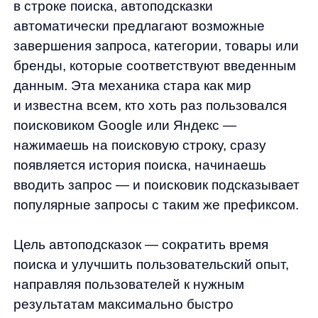
вводить запрос — и поисковик подсказывает
популярные запросы с таким же префиксом.
Цель автоподсказок
— сократить время
поиска и улучшить пользовательский опыт,
направляя пользователей к нужным
результатам максимально быстро
и эффективно. Это особенно важно
в интернет-магазинах, где автоподсказки
могут существенно повысить вероятность
того, что покупатель найдет и купит нужный
товар, а также минимизировать количество
ошибок и уточнений при вводе запросов.
В этом тексте рассказываем, как
автоподсказки влияют на конверсию
и общую эффективность поиска, а поможет
нам в этом кейс сотрудничества с магазином
бытовой техники и электроники Эльдорадо.