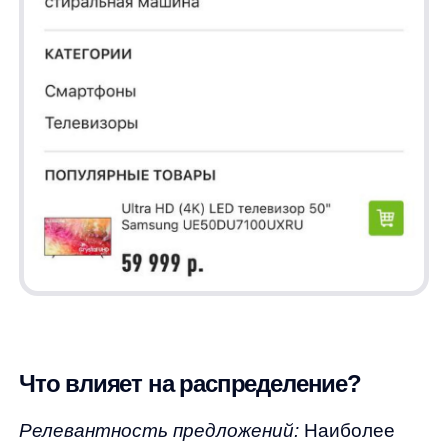
«Эльдорадо» как одного из лидеров рынка
техники и электроники.
Соберем вам бесплатное демо
Я ознакомился с условиями
Политики обработки персональных данных
и даю
согласие
на обработки моих персональных данных
Согласен на получение
рассылки с новостями AI от Any
Отправить