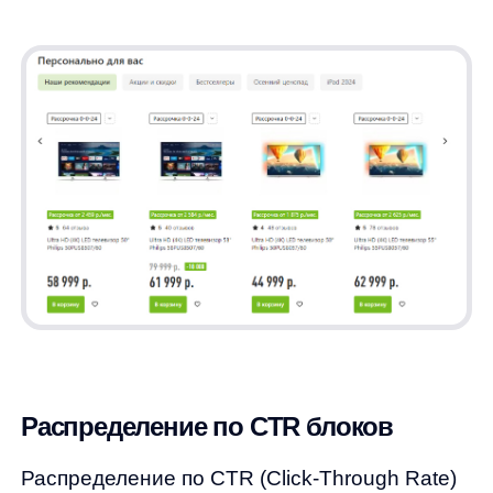
Клики на предложенные категории товаров.
Это наиболее низкий показатель, что может
свидетельствовать о том, что пользователи
уже ориентированы на конкретные товары
или истории, а не на общие категории.
История: 7%
Блок с ранее введёнными запросами или
просмотренными товарами. Здесь CTR
выше, поскольку пользователи часто
возвращаются к уже просмотренным или
искомым ранее позициям, что упрощает
им навигацию и сокращает время поиска.
Тапы: 40%
Это клики на самые верхние автоподсказки
или другие элементы, напрямую связанные
с запросом пользователя. Высокий CTR
свидетельствует о том, что пользователи