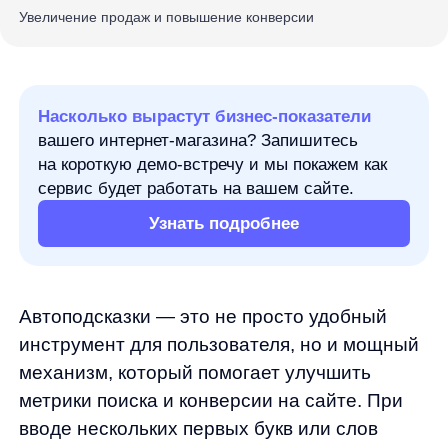
на короткую демо-встречу и мы покажем как
сервис будет работать на вашем сайте.
Узнать подробнее
Автоподсказки
— это не просто удобный
инструмент для пользователя, но и мощный
механизм, который помогает улучшить
метрики поиска и конверсии на сайте. При
вводе нескольких первых букв или слов
в строке поиска, автоподсказки
автоматически предлагают возможные
завершения запроса, категории, товары или
бренды, которые соответствуют введенным
данным. Эта механика стара как мир
и известна всем, кто хоть раз пользовался
поисковиком Google или Яндекс —
нажимаешь на поисковую строку, сразу
появляется история поиска, начинаешь