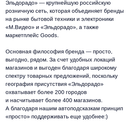
«просто» поддерживать еще удобнее:)
Почему важно интегрировать
автоподсказки?
1. Автоподсказки
— продукт с высокой
конверсией. Иногда пользователи могут
даже не переходить к основной выдаче, так
как уже в автоподсказках могут найти
нужный товар.
2. Автоподсказки
— это удобный продукт.
Он помогает пользователю быстрее найти
на сайте интернет-магазина или
в мобильной версии то, что ему хочется. Они
помогают быстрее ввести запрос, быстрее
найти категорию, быстрее найти товар.
И все это работает с применением AI-