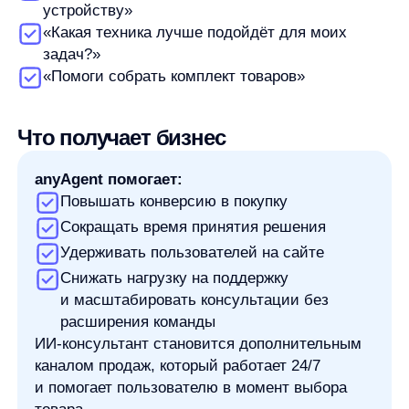
Автор:
Сергей Сташков
CMO Any
Сергей Сташков — CMO any. Он отвечает за маркетинг,
позиционирование, развитие коммуникаций и продвижение
продуктов компании для e-commerce-аудитории.
В его фокусе — коммерческий рост, связь маркетинга
с продажами, развитие бренда и работа с рынком. Сергей смотрит
на маркетинг как на систему, где стратегия, команда, продукт
и бизнес-результат должны работать вместе.
Сергей взаимодействует с командой any с момента основания
компании, а с 2024 года занимает должность директора
по маркетингу. До этого он руководил коммерческими блоками
в компаниях, две из которых попали в Книгу рекордов Гиннесса.
В работе Сергей ценит ответственность, скорость реакции
и готовность действовать в условиях изменений. Вне работы среди
его личных достижений — восхождение на Эльбрус.