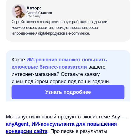
коммерческого развития, позиционирования, роста
и продвижения digital-продуктов в e-commerce.
Какое
ИИ-решение поможет повысить
ключевые бизнес-показатели
вашего
интернет-магазина? Оставьте заявку
и мы подберем сервис под ваши задачи.
Узнать подробнее
Мы запустили новый продукт в экосистеме Any —
anyAgent, ИИ-консультанта для повышения
конверсии сайта
. Про первые результаты
партнёров на новом продукте уже рассказали
в кейсе
.
anyAgent помогает пользователям быстрее
принимать решение о покупке: отвечает на вопросы
прямо в карточках товара, помогает разобраться
в сложных характеристиках и снимает часть