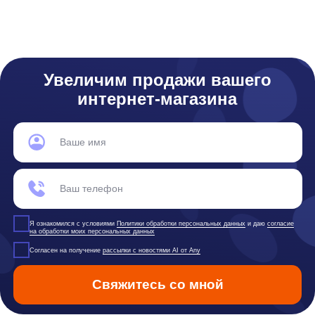
support@diginetica.com
+7 (985) 674-48-98
Вакансии
Документы
Реквизиты
Лицензионный договор-оферта
Политика обработки персональных данных
Согласие на обработку персональных данных
Рекомендательные алгоритмы
Деятельность в области ИТ
Согласие на получение рекламных и информационных рассыло
Руководство пользователя
Функциональные характеристики программного обеспечения
ПО распространяется в виде интернет-сервиса, специальные действия по у