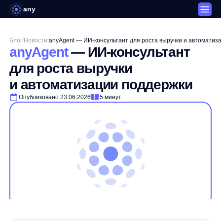
any
Блог
/
Новости
/
anyAgent — ИИ-консультант для роста выручки и автоматизации поддержки
anyAgent
— ИИ-консультант
для роста выручки
и автоматизации поддержки
Опубликовано 23.06.2026
5 минут
Автор:
Сергей Сташков
CMO Any
Сергей отвечает за маркетинг any и работает с задачами