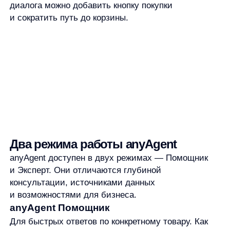
и Эксперт. Они отличаются глубиной
консультации, источниками данных
и возможностями для бизнеса.
anyAgent Помощник
Для быстрых ответов по конкретному товару. Как
работает: анализирует информацию из открытых
источников, суммаризирует данные и отвечает
на вопросы пользователя простым и коротким
языком.
Подходит для сценари ев:
«Для какой кожи подойдёт эта сыворотка?»
«Как правильно использовать этот товар?»
«Какой размер выбрать?»
«Какие характеристики у продукта?»
anyAgent Эксперт
Полноценный ИИ-консультант для сложных
сценариев выбора. Работает на собственной базе
знаний, созданной под конкретный бизнес. Эксперт
помогает сравнивать товары между собой,
собирать комплекты товаров и отвечать
на вопросы по всему сайту.