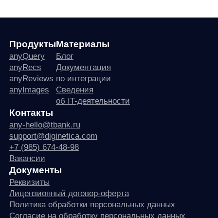
any
© ООО «Д Технолоджи», 2014-2026
Юридический адрес:
121 205, город Москва, тер Инновационного
Центра Сколково, Большой б-р, д. 42 стр. 1
Фактический адрес:
улица Грузинский Вал, 7. Башня 2
ИНН 7 728 492 537
Основной код по ОКВЭД — 62.01 Разработка компьютерного
программного обеспечения