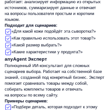
Примеры сценариев:
«Подбери деталь, которая подходит к этому
устройству»
«Какая техника лучше подойдёт для моих
задач?»
«Помоги собрать комплект товаров»
Что получает бизнес
anyAgent помог ает:
Повышать конверсию в покупку
Сокращать время принятия решения
Удерживать пользователей на сайте
Снижать нагрузку на поддержку
и масштабировать консультации без
расширения команды
ИИ-консультант становится дополнительным
каналом продаж, который работает 24/7
и помогает пользователю в момент выбора
товара.