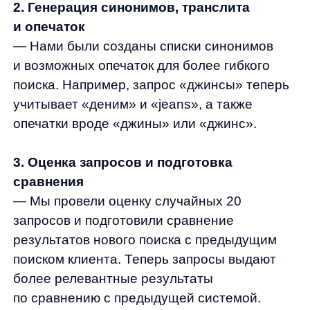
и ускорение выдачи результатов, в рамках
бюджета и асессорской оценки.
2. Подготовка отчета по итогам настройки
поиска
— Подготовили отчет, включающий метрики,
атрибуты, сравнение результатов поиска
до и после внедрения умного поиска.
Основные показатели значительно
улучшились в краткие сроки.
Результаты
✅ Доля поисковых сессий увеличилась в 7.6
раз
✅ Увеличение доли заказов с поиска в 14 раз
✅ Рост доли выручки с поиска в 10 раз
✅ Конверсия с поиском повысилась в 2 раза
✅ Заказы с автоподсказками +68%