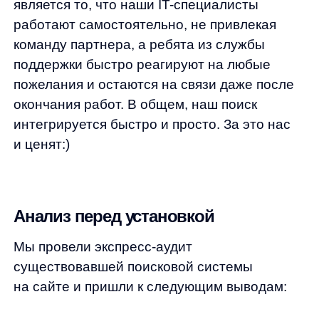
Мы провели экспресс-аудит
существовавшей поисковой системы
на сайте и пришли к следующим выводам:
1. Поиск 2moodstore не работал с языком
покупателей, не использовал поиск
по характеристикам товаров, нерелевантно
ранжировал товары в выдаче.
2. Автоподсказки 2moodstore не имел
историю поиска/ не учитывал
бесклавиатурный ввод запросов/ не работал
динамически с исправлением запросов
«на лету».
3. UX структура поиска 2moodstore
не учитывала фасетные фильтры в выдаче,
не было тапов-уточнений.