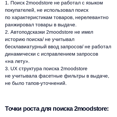
Точки роста для поиска 2moodstore:
1. Развитие алгоритмов поиска
— Улучшение релевантности товарной
выдачи;
— Улучшение обработки запросов
(лингвистика / морфология / синонимы);
— Использование характеристик
и категории товара в поиске;
-Сокращение количества пустых ответов
поиска.
Такие улучшения могут дать +4−9%
от выручки с поиска.
2. Развитие UX поиска
-Улучшение виджета автоподсказок;
-Добавление поиска в категории
в автоподсказках;
-Исправление опечаток в запросе