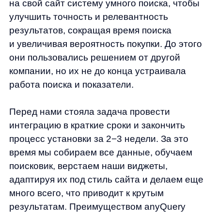
интеграцию в краткие сроки и закончить
процесс установки за 2−3 недели. За это
время мы собираем все данные, обучаем
поисковик, верстаем наши виджеты,
адаптируя их под стиль сайта и делаем еще
много всего, что приводит к крутым
результатам. Преимуществом anyQuery
является то, что наши IT-специалисты
работают самостоятельно, не привлекая
команду партнера, а ребята из службы
поддержки быстро реагируют на любые
пожелания и остаются на связи даже после
окончания работ. В общем, наш поиск
интегрируется быстро и просто. За это нас
и ценят:)
Анализ перед установкой