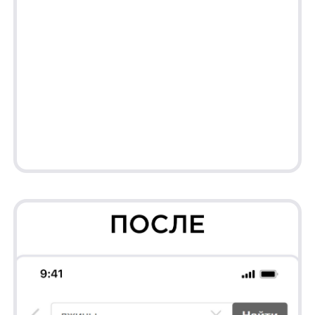
Соберем вам бесплатное демо
Я ознакомился с условиями
Политики обработки персональных данных
и даю
согласие
на обработки моих персональных данных
Согласен на получение
рассылки с новостями AI от Any
Отправить
Продукты
Материалы
anyQuery
Блог
anyRecs
Документация
anyReviews
по интеграции
anyImages
Сведения