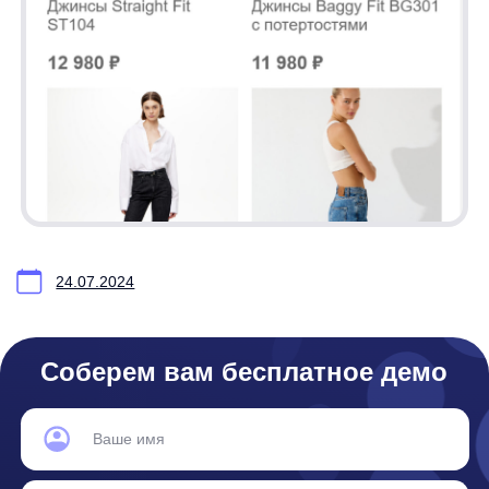
any
© ООО «Д Технолоджи», 2014-2026
Юридический адрес:
121 205, город Москва, тер Инновационного
Центра Сколково, Большой б-р, д. 42 стр. 1
Фактический адрес:
улица Грузинский Вал, 7. Башня 2
ИНН 7 728 492 537
Основной код по ОКВЭД — 62.01 Разработка компьютерного
программного обеспечения