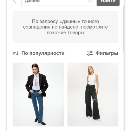
об IT-деятельности
Контакты
any-hello@tbank.ru
support@diginetica.com
+7 (985) 674-48-98
Вакансии
Документы
Реквизиты
Лицензионный договор-оферта
Политика обработки персональных данных
Согласие на обработку персональных данных
Рекомендательные алгоритмы
Деятельность в области ИТ
Согласие на получение рекламных и информационных рассыло
Руководство пользователя
Функциональные характеристики программного обеспечения
ПО распространяется в виде интернет-сервиса, специальные действия по у