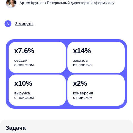
х7.6
%
х14
%
сессии
заказов
с поиском
из поиска
х10
%
х2
%
выручка
конверсия
с поиском
с поиском
Задача
Улучшение точности и релевантности результатов
Насколько вырастут бизнес-показатели
вашего интернет-магазина? Запишитесь