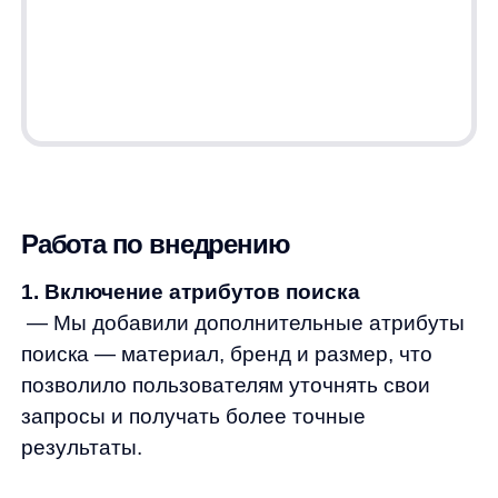
— Мы провели оценку случайных 20
запросов и подготовили сравнение
результатов нового поиска с предыдущим
поиском клиента. Теперь запросы выдают
более релевантные результаты
по сравнению с предыдущей системой.
4. Обучение модели поиска
-Мы обучили модель поиска на основе
собранных данных, что позволило улучшить
релевантность результатов на основе
реального пользовательского поведения
конкретного магазина.
Завершение работы
1. Выделение зон роста
— Определили зоны роста поиска
— улучшение обработки синонимов