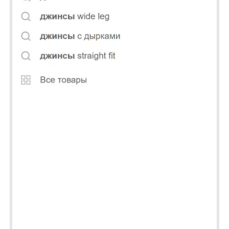
Работа по внедрению
1. Включение атрибутов поиска
— Мы добавили дополнительные атрибуты
поиска — материал, бренд и размер, что
позволило пользователям уточнять свои
запросы и получать более точные
результаты.
2. Генерация синонимов, транслита
и опечаток
— Нами были созданы списки синонимов
и возможных опечаток для более гибкого
поиска. Например, запрос «джинсы» теперь
учитывает «деним» и «jeans», а также
опечатки вроде «джины» или «джинс».
3. Оценка запросов и подготовка
сравнения