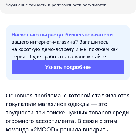
на короткую демо-встречу и мы покажем как
сервис будет работать на вашем сайте.
Узнать подробнее
Основная проблема, с которой сталкиваются
покупатели магазинов одежды — это
трудности при поиске нужных товаров среди
огромного ассортимента. В связи с этим
команда «2MOOD» решила внедрить
на свой сайт систему умного поиска, чтобы
улучшить точность и релевантность
результатов, сокращая время поиска
и увеличивая вероятность покупки. До этого
они пользовались решением от другой
компании, но их не до конца устраивала
работа поиска и показатели.
Перед нами стояла задача провести