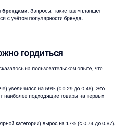
ось на пользовательском опыте, что
ичился на 59% (с 0.29 до 0.46). Это
иболее подходящие товары на первых
атегории) вырос на 17% (с 0.74 до 0.87).
луги и товары.
ичился на 325% (с 0.12 до 0.51). Система
ющие запросам.
енду) вырос на 10% (с 0.79 до 0.87).
вателей?