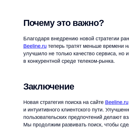
Новая стратегия поиска на сайте
Beeline.ru
— это 
и интуитивного клиентского пути. Улучшенные мет
пользовательских предпочтений делают взаимод
Мы продолжим развивать поиск, чтобы сделать е
29.04.2025
Соберем вам бесплатное демо
Я ознакомился с условиями
Политики обработки персональных данных
и даю
согласи
Согласен на получение
рассылки с новостями AI от Any
Отправи