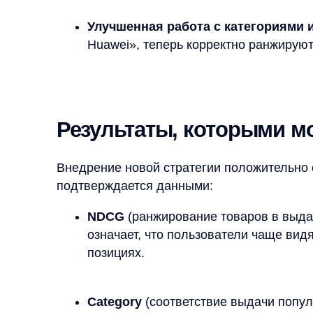
Внедрение новой стратегии положительно сказал
подтверждается данными:
NDCG
(ранжирование товаров в выдаче) увел
означает, что пользователи чаще видят на
позициях.
Category
(соответствие выдачи популярной к
Теперь клиенты быстрее находят нужные ус
Items
(наличие релевантных категорий) увел
точнее определяет категории, соответству
Brands
(соответствие выдачи популярному бр
Что изменилось для пользо
Вот пара примеров: