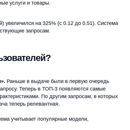
ьше в выдаче были в первую очередь
у. Теперь в ТОП-3 появляются самые
стиками. По другим запросам, в которых
перь релевантная.
читывает популярные модели,
ания в поиске
anyQuery
клиенты
 нужного товара или услуги. Это
рие клиентов, что особенно важно