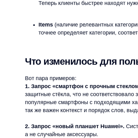
1. Запрос «смартфон с прочным стеклом».
Ран
защитные стёкла, что не соответствовало запрос
популярные смартфоны с подходящими характери
так же важен контекст и порядок слов, выдача те
2. Запрос «новый планшет Huawei».
Система у
а не случайные аксессуары.
Почему это важно?
Благодаря внедрению новой стратегии ранжиров
Beeline.ru
теперь тратят меньше времени на поиск
улучшило не только качество сервиса, но и дове
в конкурентной среде телеком-рынка.
Заключение