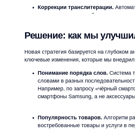
Новая стратегия базируется на глубоком анализ
ключевые изменения, которые мы внедрили:
Понимание порядка слов.
Система теперь
словами в разных последовательностях, об
Например, по запросу «чёрный смартфон S
смартфоны Samsung, а не аксессуары или у
Популярность товаров.
Алгоритм ранжиро
востребованные товары и услуги в первых 
Улучшенная работа с категориями и брен
Huawei», теперь корректно ранжируются с у
Обработка транслитерации.
Даже если по
определяет, что это «телефон», и показыва
Результаты, которыми можн