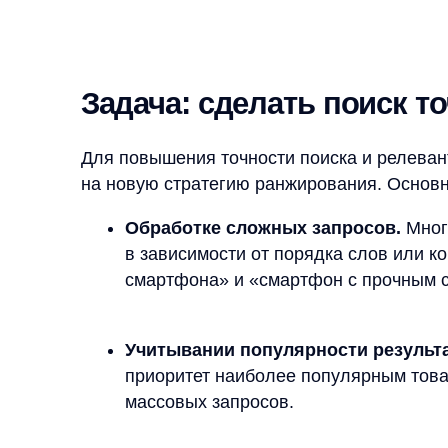
Для повышения точности поиска и релевантност
на новую стратегию ранжирования. Основной акц
Обработке сложных запросов.
Многие зап
в зависимости от порядка слов или контекс
смартфона» и «смартфон с прочным стекло
Учитывании популярности результатов.
А
приоритет наиболее популярным товарам и 
массовых запросов.
Коррекции транслитерации.
Автоматическ
минимизировать ошибки, возникающие из-за
Решение: как мы улучшили 