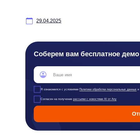
Продукты
Материалы
Контакты
Д
anyQuery
Блог
any-hello@tbank.ru
Ре
anyRecs
Документация
support@diginetica.com
Ли
anyReviews
по интеграции
+7 (985) 674-48-98
По
anyImages
Сведения
Вакансии
Со
об IT-деятельности
Ре
Де
Со
Ру
Фу
ПО