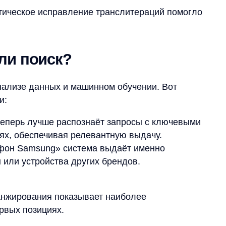
е данных и машинном обучении. Вот
 лучше распознаёт запросы с ключевыми
еспечивая релевантную выдачу.
amsung» система выдаёт именно
стройства других брендов.
вания показывает наиболее
позициях.
дами.
Запросы, такие как «планшет
чётом популярности бренда.
льзователь ввёл «phone», система точно
ет подходящие результаты.
о гордиться