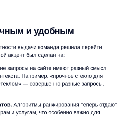
и выдачи команда решила перейти
ент был сделан на:
росы на сайте имеют разный смысл
та. Например, «прочное стекло для
м» — совершенно разные запросы.
лгоритмы ранжирования теперь отдают
услугам, что особенно важно для
ое исправление транслитераций помогло
 смешения русских и латинских символов.
поиск?