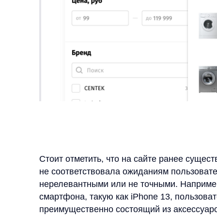
Стоит отметить, что на сайте ранее существовал 
не соответствовала ожиданиям пользователей. Ч
нерелевантными или не точными. Например, при 
смартфона, такую как iPhone 13, пользователю 
преимущественно состоящий из аксессуаров (чех
в результаты попадали и товары для других брен
искомый смартфон мог оказаться лишь в конце сп
Разработчик сайта не мог своевременно устранит
поэтому в
«Ценалом»
приняли решение интегрир
нашей командой, которое существенно улучшило 
и пользовательский опыт.
Запуск умного поиска anyQu