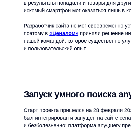
Старт проекта пришелся на 28 февраля 2023 год
был интегрирован и запущен на сайте cenalom.r
и безболезненно: платформа anyQuery предоста
к сайту без вовлечения собственной IT-команды
настроить поиск под ассортимент
«Ценалом»
и о
данных о товарах и поведении пользователей.
Уже в первую неделю после запуска стало замет
активнее пользоваться поисковой строкой и чаще
что приводило к росту заказов. (Для сравнения, п
внедрение умного поиска способно добавить до 
конверсии поиска). Помимо базовых улучшений 
инструменты тонкой настройки результатов: прав
запросов — всё в рамках единой платформы any