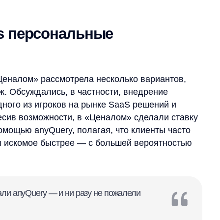
м» рассмотрела несколько вариантов,
уждались, в частности, внедрение
з игроков на рынке SaaS решений и
возможности, в «Ценалом» сделали ставку
 anyQuery, полагая, что клиенты часто
мое быстрее — с большей вероятностью
Query — и ни разу не пожалели
ина
«Ценалом»
овационному подходу: вместо ручной
ать покупателям
интеллектуальный
осы и намерения.