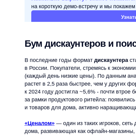
Узнать подр
Бум дискаунтеров и поиск то
В последние годы формат
дискаунтера
стал одн
в России. Покупатели, стремясь к экономии, вс
(каждый день низкие цены). По данным аналитико
растет в 2,5 раза быстрее, чем у других формато
к 2024 году достигла ~5,6% - почти втрое больше
за рамки продуктового ритейла: появились «нар
и товаров для дома, активно наращивающие прис
«Ценалом»
— один из таких игроков, сеть диска
дома, развивающая как офлайн-магазины, так и о
бума дискаунтеров руководство «Ценалом» иск
роста конверсии и выручки
в e-commerce. Осо
покупательского опыта: сделать поиск и подбор 
чтобы повысить продажи.