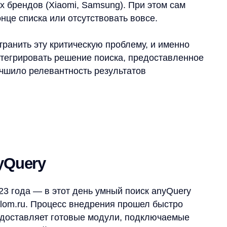
а — в этот день умный поиск anyQuery
u. Процесс внедрения прошел быстро
вляет готовые модули, подключаемые
 ритейлера. Наши специалисты помогли
бучить AI-модель на основе накопленных
но влияние нового поиска: клиенты начали
 находили нужные товары с первого раза,
о статистике anyQuery, одно только
+30% выручки магазину благодаря лучшей
ранжирования,
«Ценалом»
получил
ила мерчандайзинга товаров и аналитику
Query.