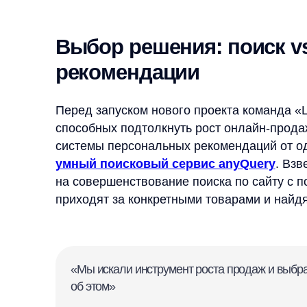
Перед запуском нового проекта команда «Ценало
способных подтолкнуть рост онлайн-продаж. Обс
системы персональных рекомендаций от одного и
умный поисковый сервис anyQuery
. Взвесив 
на совершенствование поиска по сайту с помощью
приходят за конкретными товарами и найдя иско
совершат покупку.
«Мы искали инструмент роста продаж и выбрали any
об этом»
Андрей Беляев / менеджер интернет-магаз
Выбор в пользу anyQuery означал доверие к инн
настройки множества правил рекомендаций — д
поиск
, который сам подстраивается под их запр