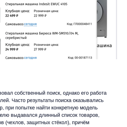
собственный поиск, однако его работа
асто результаты поиска оказывались
попытке найти конкретную модель
выдавался длинный список товаров,
лов, защитных стёкол), причём
дов (Xiaomi, Samsung). При этом сам
иска или отсутствовать вовсе.
ь эту критическую проблему, и именно
овать решение поиска, предоставленное
релевантность результатов
ery