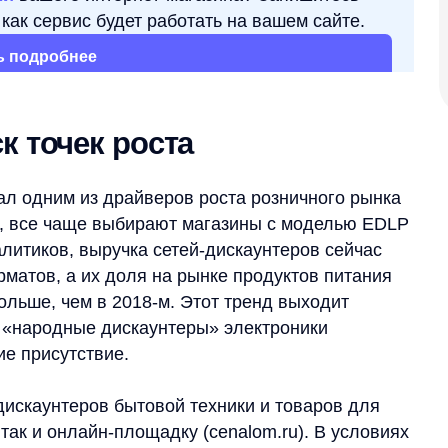
обнее
конверси
чек роста
им из драйверов роста розничного рынка
е чаще выбирают магазины с моделью EDLP
в, выручка сетей-дискаунтеров сейчас
в, а их доля на рынке продуктов питания
, чем в 2018-м. Этот тренд выходит
одные дискаунтеры» электроники
утствие.
унтеров бытовой техники и товаров для
нлайн-площадку (cenalom.ru). В условиях
ало новые
технологические решения для
бый фокус был на улучшении
товаров на сайте максимально удобным,