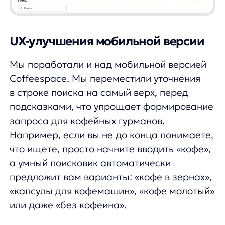
для кофейного выбора, например,
по стране происхождения зерен или
степени обжарки.
Для улучшения навигации мы добавили
новые варианты сортировки после
активации сортировки над поисковой
выдачей. Это позволяет любителям кофе
быстрее находить нужные сорта и марки
кофе в нашем магазине. Кроме того,
мы заменили цвет истории запросов
на фиолетовый и убрали заголовки
подсказок, что освободило больше места
на экране для отображения результатов
поиска.