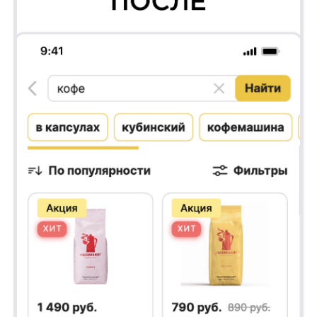
обжарки, тип зерен и страну
происхождения, сокращая время на поиск
подходящих вариантов. Возможность
применять несколько фильтров
одновременно уточняет выбор и повышает
точность результатов, что способствует
увеличению конверсии и удержанию
клиентов, делая процесс выбора кофе
быстрым, удобным и эффективным.