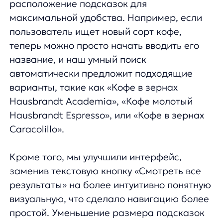
заменив текстовую кнопку «Смотреть все
результаты» на более интуитивно понятную
визуальную, что сделало навигацию более
простой. Уменьшение размера подсказок
позволило отображать больше
информации на экране, делая процесс
поиска еще более эффективным и удобным
для пользователей.
Кроме того, мы обновили визуальное
оформление уточнений и отображение
категорий, сделав их более интуитивно
понятными и привлекательными. Теперь
весь интерфейс выглядит естественно
и гармонично, при этом оригинальный
стиль сайта остался неизменным.