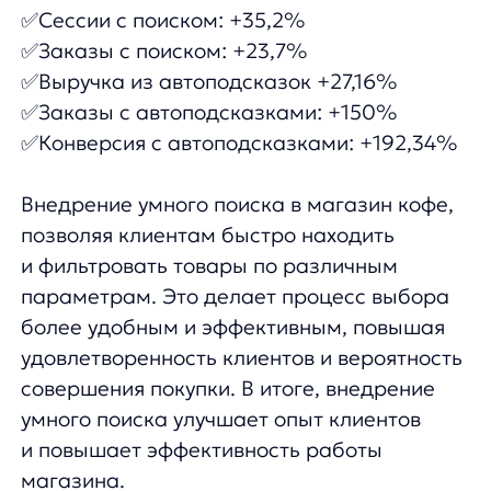
any
© ООО «Д Технолоджи», 2014-2026
Юридический адрес:
121 205, город Москва, тер Инновационного
Центра Сколково, Большой б-р, д. 42 стр. 1
Фактический адрес:
улица Грузинский Вал, 7. Башня 2
ИНН 7 728 492 537
Основной код по ОКВЭД — 62.01 Разработка компьютерного
программного обеспечения