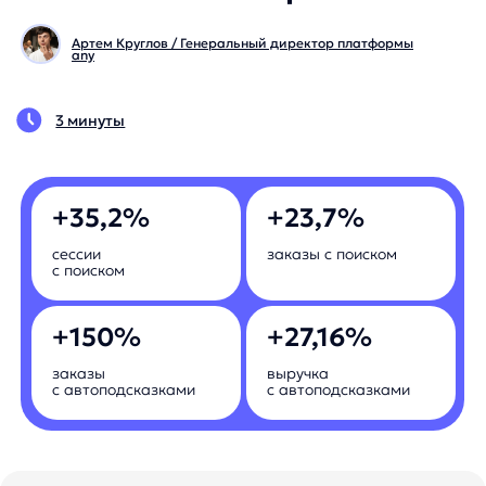
3 минуты
+35,2%
+23,7%
сессии
заказы с поиском
с поиском
+150%
+27,16%
заказы
выручка
с автоподсказками
с автоподсказками
Задача
Внесение UX-улучшений в десктопную и мобильную
версию