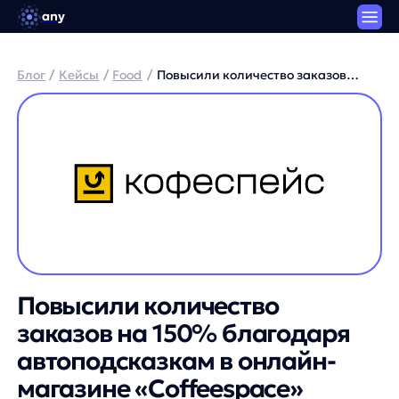
any
Блог
/
Кейсы
/
Food
/
Повысили количество заказов
на 150% благодаря
автоподсказкам в онлайн-
магазине «Coffeespace»
Повысили количество
заказов на 150% благодаря
автоподсказкам в онлайн-
магазине «Coffeespace»
Артем Круглов / Генеральный директор платформы
any