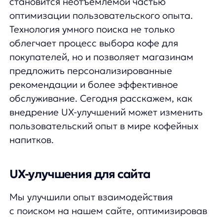
пользовательский опыт в мире кофейных
напитков.
UX-улучшения для сайта
Мы улучшили опыт взаимодействия
с поиском на нашем сайте, оптимизировав
расположение подсказок для
максимальной удобства. Например, если
пользователь ищет новый сорт кофе,
теперь можно просто начать вводить его
название, и наш умный поиск
автоматически предложит подходящие
варианты, такие как «Кофе в зернах
Hausbrandt Academia», «Кофе молотый
Hausbrandt Espresso», или «Кофе в зернах
Caracolillo».
Кроме того, мы улучшили интерфейс,