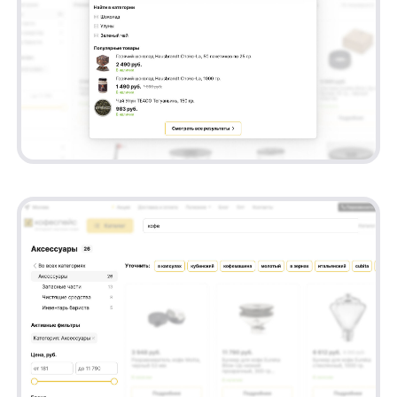
UX-улучшения мобильной версии
Мы поработали и над мобильной версией
Coffeespace. Мы переместили уточнения
в строке поиска на самый верх, перед
подсказками, что упрощает формирование
запроса для кофейных гурманов.
Например, если вы не до конца понимаете,
что ищете, просто начните вводить «кофе»,
а умный поисковик автоматически
предложит вам варианты: «кофе в зернах»,
«капсулы для кофемашин», «кофе молотый»
или даже «без кофеина».
Кроме того, фильтры теперь расположены
вверху страницы и доступны сразу после
открытия сайта на мобильных устройствах.
Это упрощает выбор нужных параметров