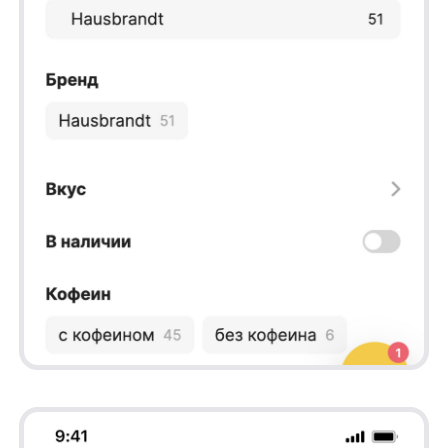
✅Заказы с поиском: +23,7%
✅Выручка из автоподсказок +27,16%
✅Заказы с автоподсказками: +150%
✅Конверсия с автоподсказками: +192,34%
Внедрение умного поиска в магазин кофе,
позволяя клиентам быстро находить
и фильтровать товары по различным
параметрам. Это делает процесс выбора
более удобным и эффективным, повышая
удовлетворенность клиентов и вероятность
совершения покупки. В итоге, внедрение
умного поиска улучшает опыт клиентов
и повышает эффективность работы
магазина.
17.05.2024
С любовью, команда «Coffeespace» &
AnyQuery 💖