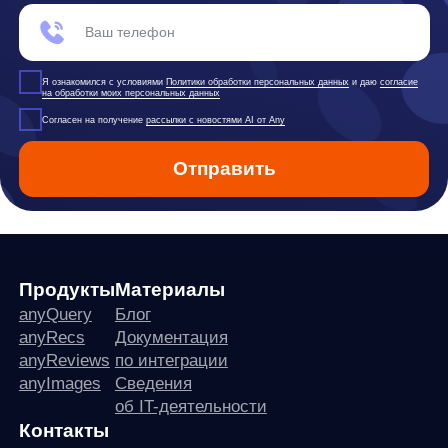
any
© ООО «Д Технолоджи», 2014-2026
Юридический адрес:
121 205, город Москва, тер Инновационного
Центра Сколково, Большой б-р, д. 42 стр. 1
Фактический адрес:
улица Грузинский Вал, 7. Башня 2
ИНН 7 728 492 537
Основной код по ОКВЭД — 62.01 Разработка компьютерного
программного обеспечения