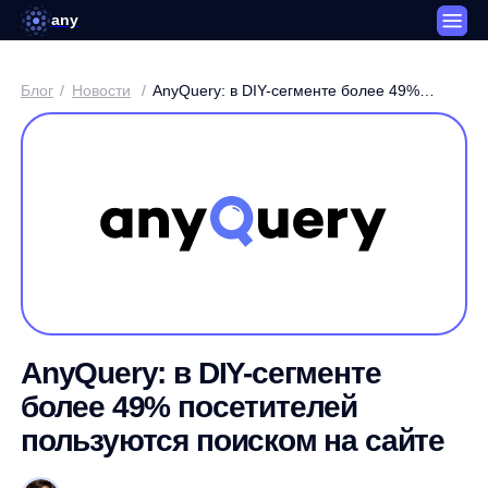
any
Блог
/
Новости
/
AnyQuery: в DIY-сегменте более 49%
посетителей пользуются поиском на сайте
AnyQuery: в DIY-сегменте
более 49% посетителей
пользуются поиском на сайте
Артем Круглов / Генеральный директор платформы any
3 минуты