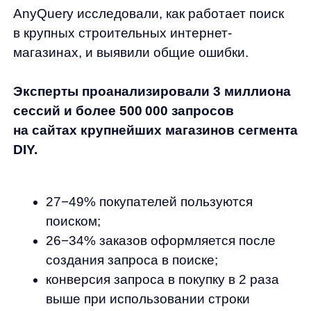
У DIY-ритейлеров рекордные показатели
по сессиям с использованием поиска —
до 49%. Это выше, чем в любых других
сегментах онлайн-ритейла. А значит
с помощью поиска можно значительно
увеличить выручку.
Дмитрий Малашкин, сооснователь AnyQuery
Для того чтобы избежать некорректной
работы поискового раздела и, как следствие,
потери сделок, необходимо сделать нулевой
срез, благодаря которому будут выявлены
показатели эффективности поиска
и главные ошибки в его работе.
Команда AnyQuery
не только проводит
полнейший аудит работы поиска,