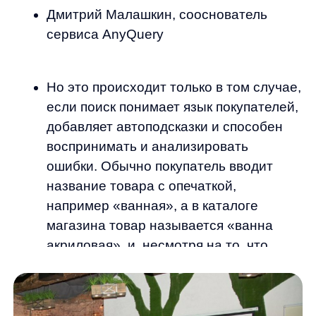
акриловая», и, несмотря на то, что
ванны есть в наличии, поиск
не воспринимает запрос и выдает
пустую страницу.
Согласно исследованию AnyQuery 14%
покупателей в DIY-ритейле вводят названия
товаров с ошибками и опечатками, а в 7%
случаев получают пустые результаты
поиска. Чаще всего в итоге таких ошибок