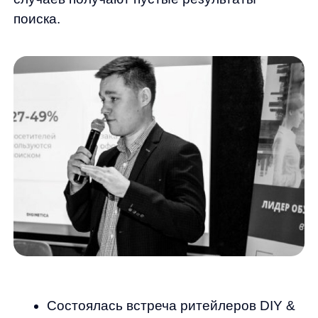
Состоялась встреча ритейлеров DIY &
Household, организованная командой
Retail Today. На мероприятии
обсуждались точки роста для онлайн
ритейла в сегменте товаров для дома
и ремонта. Дмитрий Малашкин,
сооснователь AnyQuery, поделился
интересной статистикой по сегменту
DIY & Household.