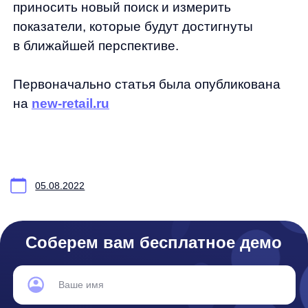
Продукты
Материалы
anyQuery
Блог
anyRecs
Документация
anyReviews
по интеграции
anyImages
Сведения
об IT-деятельности
Контакты
any-hello@tbank.ru
support@diginetica.com
+7 (985) 674-48-98
Вакансии
Документы
Реквизиты
Лицензионный договор-оферта
Политика обработки персональных данных
Согласие на обработку персональных данных
Рекомендательные алгоритмы
Деятельность в области ИТ
Согласие на получение рекламных и информационных рассыло
Руководство пользователя
Функциональные характеристики программного обеспечения
ПО распространяется в виде интернет-сервиса, специальные действия по у