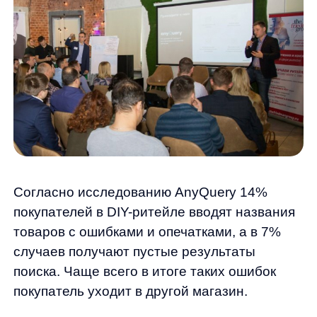
покупатель уходит в другой магазин.
AnyQuery исследовали, как работает поиск
в крупных строительных интернет-
магазинах, и выявили общие ошибки.
Эксперты проанализировали 3 миллиона
сессий и более 500 000 запросов
на сайтах крупнейших магазинов сегмента
DIY.
27−49% покупателей пользуются
поиском;
26−34% заказов оформляется после
создания запроса в поиске;
конверсия запроса в покупку в 2 раза
выше при использовании строки
поиска.