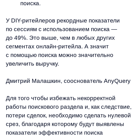
но и составляет подробный отчет
с точками роста раздела.
Повышение эффективности поиска на сайте
уже в первый месяц дает результаты в виде
роста конверсии в покупку и росту выручки.
Дмитрий Малашкин, сооснователь сервиса
AnyQuery
С готовым инструментам можно за два-три
месяца проверить, какую выручку будет
приносить новый поиск и измерить
показатели, которые будут достигнуты
в ближайшей перспективе.
Первоначально статья была опубликована
на
new-retail.ru